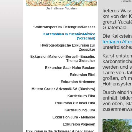
(shade
Die Halbinsel Yucatán
tieferes Wass
km von der Kü
grenzt Yucatá
Guatemala.
Stofftransport im Tiefengrundwasser
Karsthöhlen in Yucatán/México
Die Kalkstei
(Vorschau)
tertiären Alte
Hydrogeologische Exkursion zur
unterirdisch
Zugspitze
Karst entsteh
Exkursion Malenco - Bergell - Engadin:
Thema Gletscher
karbonatisch
werden und s
Exkursion Saar-Nahe-Becken
Laufe von Ja
Exkursion Eifel
großen, oft 
Exkursion Ardennen
Höhlensystem
Meteor Crater Arizona/USA (Diashow)
Durch eindri
Kartierkurs Elba
enthält, bild
von oben, St
Exkursion zur Insel Elba
zusammenwa
Kartierübung Jura
Exkursion Jura - Molasse
Exkursion Vogesen
Exkursion in die Schweizer Alpen: Finero,