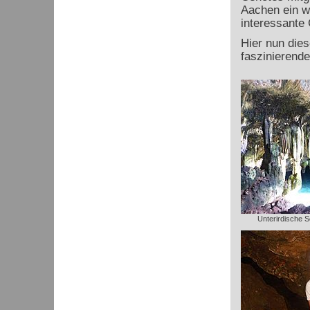
Aachen ein we
interessante
Hier nun die
faszinierend
Unterirdische S