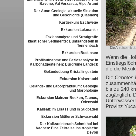
Baveno, Val Verzasca, Alpe Arami
Der Ätna: Geologie, aktuelle Situation
und Geschichte (Diashow)
Kartierkurs Eschwege
Exkursion Lukmanier
Faziesanalyse und Stratigrafie
klastischer Sedimente: Buntsandstein in
Tennenbach
Die Anreise mit 
Exkursion Bodensee
Wenn die Höh
Profilaufnahme und Faziesanalyse in
Einstiegslöch
Karbonatgesteinen: Burgruine Landeck
die die Mexi
Geländeübung Kristallingestein
Die Cenotes 
Exkursion Kaiserstuhl
zusammenhän
Gelände- und Laborpraktikum: Geologie
bis zu 240 k
und Morphologie
zugänglich. D
Exkursion Mainzer Becken, Taunus,
Unterwasserh
Odenwald
Provinz Yuca
Kalisalz im Elsass und in Südbaden
Exkursion Mittlerer Schwarzwald
Der Kalksteinbruch Schmithof bei
Aachen: Eine Zeitreise ins tropische
Devon