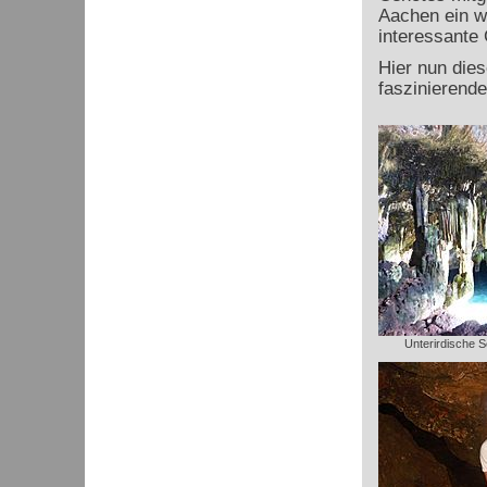
Aachen ein we
interessante
Hier nun die
faszinierend
Unterirdische S