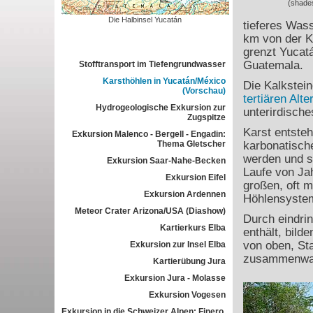
(shade
Die Halbinsel Yucatán
tieferes Wass
km von der Kü
grenzt Yucatá
Guatemala.
Stofftransport im Tiefengrundwasser
Karsthöhlen in Yucatán/México
Die Kalkstei
(Vorschau)
tertiären Alte
Hydrogeologische Exkursion zur
unterirdisch
Zugspitze
Karst entsteh
Exkursion Malenco - Bergell - Engadin:
Thema Gletscher
karbonatisch
werden und s
Exkursion Saar-Nahe-Becken
Laufe von Ja
Exkursion Eifel
großen, oft 
Exkursion Ardennen
Höhlensystem
Meteor Crater Arizona/USA (Diashow)
Durch eindri
Kartierkurs Elba
enthält, bild
von oben, St
Exkursion zur Insel Elba
zusammenwa
Kartierübung Jura
Exkursion Jura - Molasse
Exkursion Vogesen
Exkursion in die Schweizer Alpen: Finero,