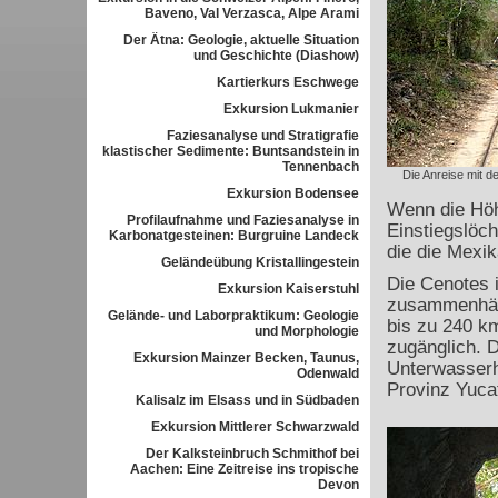
Baveno, Val Verzasca, Alpe Arami
Der Ätna: Geologie, aktuelle Situation
und Geschichte (Diashow)
Kartierkurs Eschwege
Exkursion Lukmanier
Faziesanalyse und Stratigrafie
klastischer Sedimente: Buntsandstein in
Tennenbach
Die Anreise mit 
Exkursion Bodensee
Wenn die Höh
Profilaufnahme und Faziesanalyse in
Einstiegslöch
Karbonatgesteinen: Burgruine Landeck
die die Mexi
Geländeübung Kristallingestein
Die Cenotes 
Exkursion Kaiserstuhl
zusammenhän
Gelände- und Laborpraktikum: Geologie
bis zu 240 k
und Morphologie
zugänglich. D
Exkursion Mainzer Becken, Taunus,
Unterwasserh
Odenwald
Provinz Yuca
Kalisalz im Elsass und in Südbaden
Exkursion Mittlerer Schwarzwald
Der Kalksteinbruch Schmithof bei
Aachen: Eine Zeitreise ins tropische
Devon