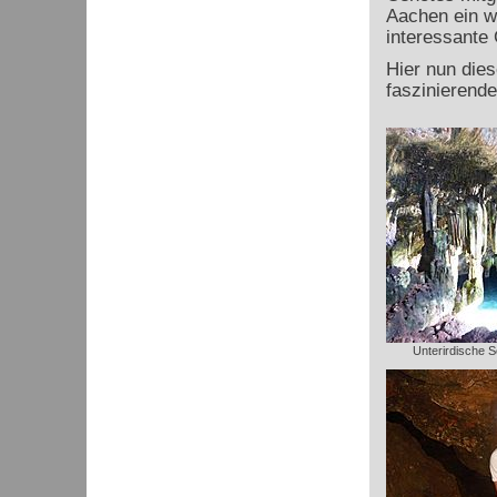
Aachen ein we
interessante
Hier nun die
faszinierend
Unterirdische S