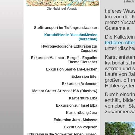
(shade
Die Halbinsel Yucatán
tieferes Wass
km von der Kü
grenzt Yucatá
Guatemala.
Stofftransport im Tiefengrundwasser
Karsthöhlen in Yucatán/México
Die Kalkstei
(Vorschau)
tertiären Alte
Hydrogeologische Exkursion zur
unterirdisch
Zugspitze
Karst entsteh
Exkursion Malenco - Bergell - Engadin:
Thema Gletscher
karbonatisch
werden und s
Exkursion Saar-Nahe-Becken
Laufe von Ja
Exkursion Eifel
großen, oft 
Exkursion Ardennen
Höhlensystem
Meteor Crater Arizona/USA (Diashow)
Durch eindri
Kartierkurs Elba
enthält, bild
von oben, St
Exkursion zur Insel Elba
zusammenwa
Kartierübung Jura
Exkursion Jura - Molasse
Exkursion Vogesen
Exkursion in die Schweizer Alpen: Finero,