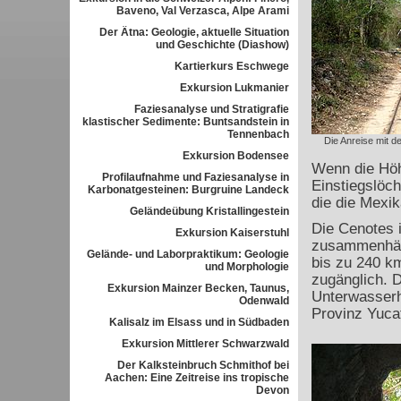
Baveno, Val Verzasca, Alpe Arami
Der Ätna: Geologie, aktuelle Situation
und Geschichte (Diashow)
Kartierkurs Eschwege
Exkursion Lukmanier
Faziesanalyse und Stratigrafie
klastischer Sedimente: Buntsandstein in
Tennenbach
Die Anreise mit 
Exkursion Bodensee
Wenn die Höh
Profilaufnahme und Faziesanalyse in
Einstiegslöch
Karbonatgesteinen: Burgruine Landeck
die die Mexi
Geländeübung Kristallingestein
Die Cenotes 
Exkursion Kaiserstuhl
zusammenhän
Gelände- und Laborpraktikum: Geologie
bis zu 240 k
und Morphologie
zugänglich. D
Exkursion Mainzer Becken, Taunus,
Unterwasserh
Odenwald
Provinz Yuca
Kalisalz im Elsass und in Südbaden
Exkursion Mittlerer Schwarzwald
Der Kalksteinbruch Schmithof bei
Aachen: Eine Zeitreise ins tropische
Devon