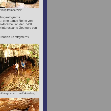
e völlig fremde Welt.
ydrogeologische
at eine ganze Reihe von
Doktorarbeit an der RWTH
ie interessante Geologie von
erenden Karstsystems.
n Gänge eher zum Erkunden, ...