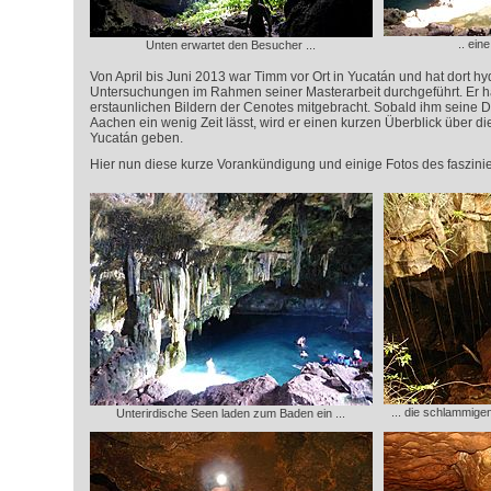
.. ein
Unten erwartet den Besucher ...
Von April bis Juni 2013 war Timm vor Ort in Yucatán und hat dort h
Untersuchungen im Rahmen seiner Masterarbeit durchgeführt. Er h
erstaunlichen Bildern der Cenotes mitgebracht. Sobald ihm seine 
Aachen ein wenig Zeit lässt, wird er einen kurzen Überblick über d
Yucatán geben.
Hier nun diese kurze Vorankündigung und einige Fotos des faszini
... die schlammige
Unterirdische Seen laden zum Baden ein ...