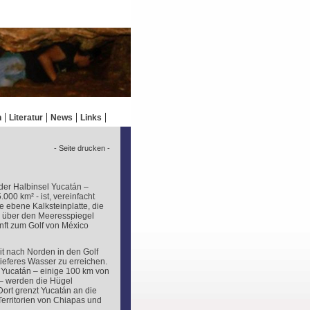
n
Literatur
News
Links
- Seite drucken -
der Halbinsel Yucatán –
000 km² - ist, vereinfacht
e ebene Kalksteinplatte, die
m über den Meeresspiegel
nft zum Golf von México
 nach Norden in den Golf
ieferes Wasser zu erreichen.
 Yucatán – einige 100 km von
 – werden die Hügel
 Dort grenzt Yucatán an die
erritorien von Chiapas und