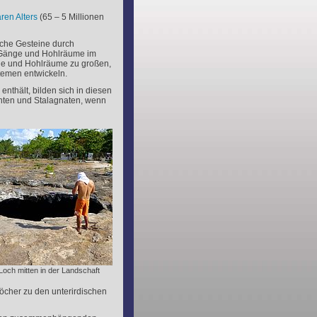
ären Alters
(65 – 5 Millionen
sche Gesteine durch
 Gänge und Hohlräume im
nge und Hohlräume zu großen,
temen entwickeln.
nthält, bilden sich in diesen
unten und Stalagnaten, wenn
Loch mitten in der Landschaft
löcher zu den unterirdischen