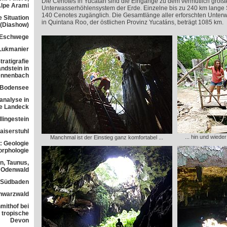
Die Cenotes in Yucatán sind die Eingänge zu dem vermutlich gr
Alpe Arami
Unterwasserhöhlensystem der Erde. Einzelne bis zu 240 km lange 
140 Cenotes zugänglich. Die Gesamtlänge aller erforschten Unter
e Situation
in Quintana Roo, der östlichen Provinz Yucatáns, beträgt 1085 km.
 (Diashow)
 Eschwege
Lukmanier
ratigrafie
ndstein in
ennenbach
 Bodensee
analyse in
ne Landeck
lingestein
aiserstuhl
... hin und wiede
Manchmal ist der Einstieg ganz komfortabel ...
: Geologie
orphologie
n, Taunus,
Odenwald
n Südbaden
chwarzwald
mithof bei
 tropische
Devon