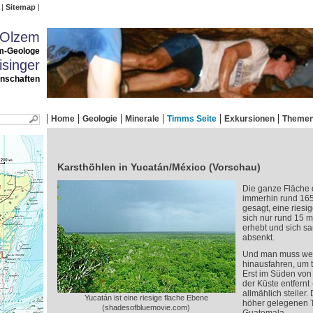
Sitemap
 Olzem
m-Geologe
singer
enschaften
Home
Geologie
Minerale
Timms Seite
Exkursionen
Theme
Karsthöhlen in Yucatán/México (Vorschau)
Die ganze Fläche 
immerhin rund 165.
gesagt, eine riesig
sich nur rund 15 
erhebt und sich sa
absenkt.
Und man muss weit
hinausfahren, um t
Erst im Süden von
der Küste entfernt
allmählich steiler.
Yucatán ist eine riesige flache Ebene
höher gelegenen T
(shadesofbluemovie.com)