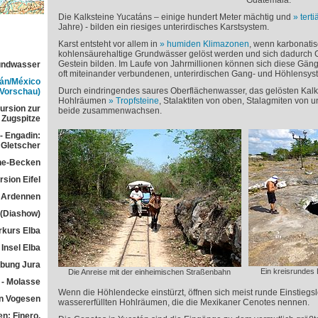
Guatemala.
Die Kalksteine Yucatáns – einige hundert Meter mächtig und
terti
Jahre) - bilden ein riesiges unterirdisches Karstsystem.
Karst entsteht vor allem in
humiden Klimazonen
, wenn karbonati
kohlensäurehaltige Grundwässer gelöst werden und sich dadurch
Gestein bilden. Im Laufe von Jahrmillionen können sich diese Gä
rundwasser
oft miteinander verbundenen, unterirdischen Gang- und Höhlensys
tán/México
Durch eindringendes saures Oberflächenwasser, das gelösten Kalk e
(Vorschau)
Hohlräumen
Tropfsteine
, Stalaktiten von oben, Stalagmiten von 
ursion zur
beide zusammenwachsen.
Zugspitze
- Engadin:
Gletscher
he-Becken
sion Eifel
 Ardennen
 (Diashow)
rkurs Elba
Insel Elba
übung Jura
Ein kreisrundes 
Die Anreise mit der einheimischen Straßenbahn
 - Molasse
Wenn die Höhlendecke einstürzt, öffnen sich meist runde Einstiegs
n Vogesen
wassererfüllten Hohlräumen, die die Mexikaner Cenotes nennen.
n: Finero,