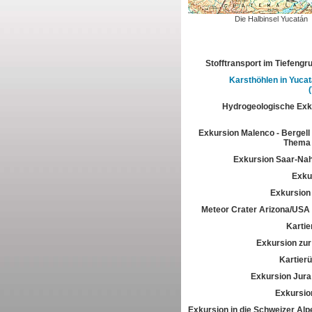
Die Halbinsel Yucatán
Stofftransport im Tiefeng
Karsthöhlen in Yuca
Hydrogeologische Exk
Exkursion Malenco - Bergell 
Thema 
Exkursion Saar-Na
Exkur
Exkursion
Meteor Crater Arizona/USA
Kartie
Exkursion zur 
Kartier
Exkursion Jura
Exkursio
Exkursion in die Schweizer Alpe