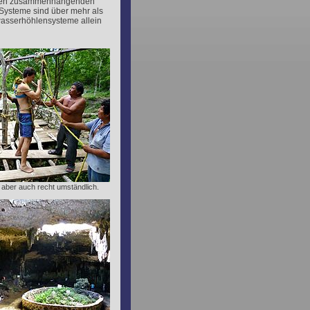
ößten zusammenhängenden
Systeme sind über mehr als
wasserhöhlensysteme allein
r aber auch recht umständlich.