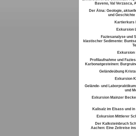
Baveno, Val Verzasca, 
Der Ätna: Geologie, aktuell
und Geschichte
Kartierkurs
Exkursion 
Faziesanalyse und St
klastischer Sedimente: Buntsa
T
Exkursion
Profilaufnahme und Fazies
Karbonatgesteinen: Burgrui
Geländeübung Kristal
Exkursion K
Gelände- und Laborpraktikum
und M
Exkursion Mainzer Becke
Kalisalz im Elsass und i
Exkursion Mittlerer S
Der Kalksteinbruch Sch
Aachen: Eine Zeitreise ins