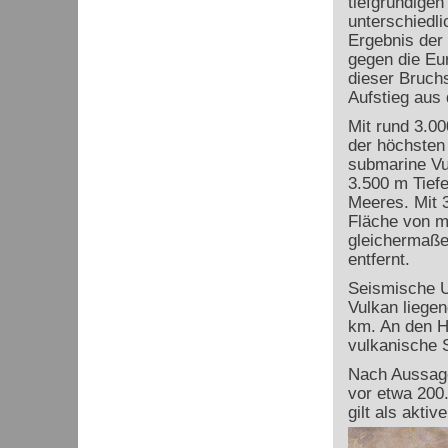
tiefgründige
unterschiedl
Ergebnis der 
gegen die Eur
dieser Bruc
Aufstieg aus
Mit rund 3.0
der höchsten
submarine Vu
3.500 m Tiefe
Meeres. Mit 3
Fläche von m
gleichermaße
entfernt.
Seismische U
Vulkan liege
km. An den H
vulkanische S
Nach Aussage
vor etwa 200.
gilt als aktiv