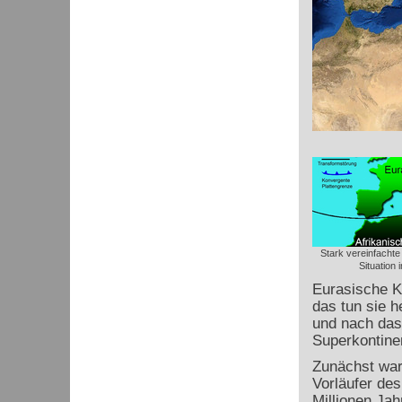
Stark vereinfachte
Situation 
Eurasische K
das tun sie h
und nach das
Superkontine
Zunächst war
Vorläufer de
Millionen Ja