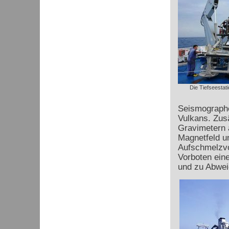
Die Tiefseestat
Seismographe
Vulkans. Zusä
Gravimetern 
Magnetfeld u
Aufschmelzvo
Vorboten ein
und zu Abwei