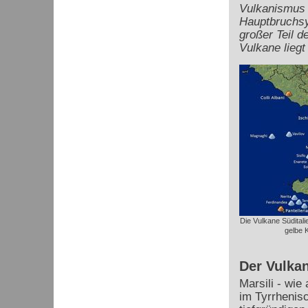
Vulkanismus 
Hauptbruchsy
großer Teil d
Vulkane liegt
Die Vulkane Süditali
gelbe 
Der Vulkan
Marsili - wi
im Tyrrhenis