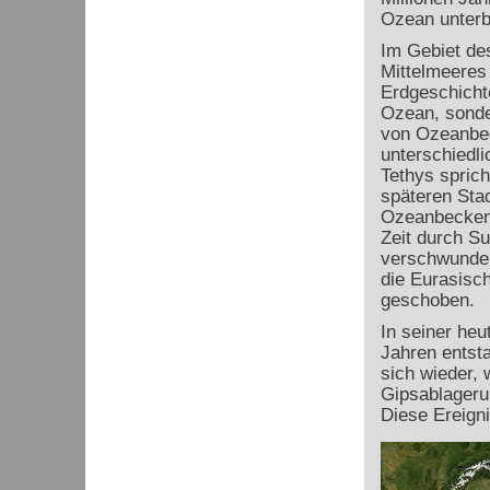
Ozean unterb
Im Gebiet de
Mittelmeeres
Erdgeschichte
Ozean, sonde
von Ozeanbe
unterschiedli
Tethys sprich
späteren Stad
Ozeanbecken 
Zeit durch S
verschwunden
die Eurasisch
geschoben.
In seiner heu
Jahren entsta
sich wieder, 
Gipsablageru
Diese Ereign