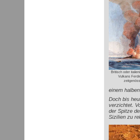
Britisch oder itali
Vulkans Ferdi
zeitgenöss
einem halben
Doch bis heut
verzichtet. V
der Spitze de
Sizilien zu r