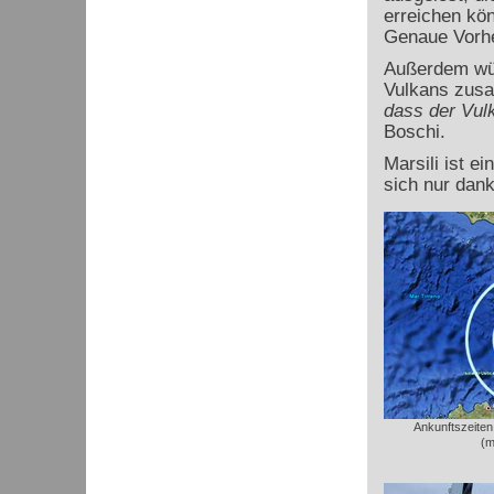
erreichen kö
Genaue Vorhe
Außerdem wü
Vulkans zusa
dass der Vulk
Boschi.
Marsili ist e
sich nur dan
Ankunftszeiten
(m