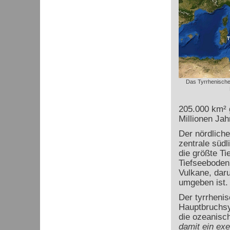
Das Tyrrhenische 
205.000 km² 
Millionen Jah
Der nördliche
zentrale südl
die größte Ti
Tiefseeboden
Vulkane, daru
umgeben ist. 
Der tyrrheni
Hauptbruchsy
die ozeanisc
damit ein exe