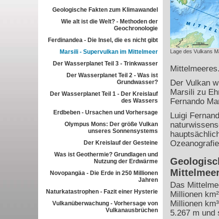
Geologische Fakten zum Klimawandel
Wie alt ist die Welt? - Methoden der
Geochronologie
Ferdinandea - Die Insel, die es nicht gibt
Marsili - Supervulkan im Mittelmeer
Lage des Vulkans Ma
Der Wasserplanet Teil 3 - Trinkwasser
Mittelmeeres
Der Wasserplanet Teil 2 - Was ist
Der Vulkan w
Grundwasser?
Marsili zu Eh
Der Wasserplanet Teil 1 - Der Kreislauf
Fernando Mars
des Wassers
Erdbeben - Ursachen und Vorhersage
Luigi Fernand
naturwissensc
Olympus Mons: Der größe Vulkan
unseres Sonnensystems
hauptsächlich
Ozeanografie
Der Kreislauf der Gesteine
Was ist Geothermie? Grundlagen und
Geologisc
Nutzung der Erdwärme
Mittelmee
Novopangäa - Die Erde in 250 Millionen
Jahren
Das Mittelme
Naturkatastrophen - Fazit einer Hysterie
Millionen km
Millionen km³
Vulkanüberwachung - Vorhersage von
Vulkanausbrüchen
5.267 m und s