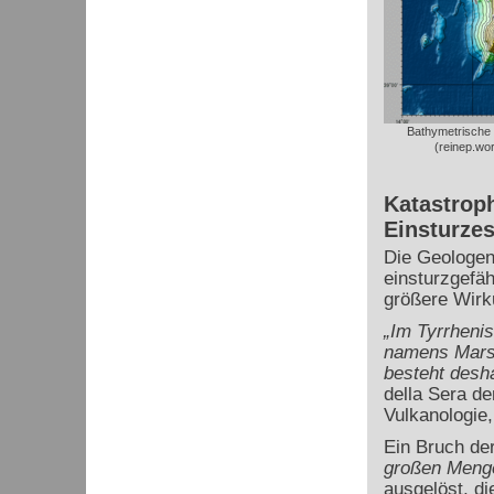
Bathymetrische 
(reinep.wo
Katastrop
Einsturze
Die Geologen
einsturzgefäh
größere Wirk
„Im Tyrrheni
namens Marsil
besteht desh
della Sera de
Vulkanologie
Ein Bruch de
großen Meng
ausgelöst, di