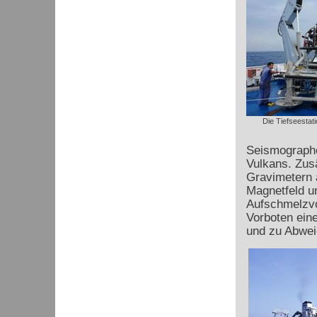
Die Tiefseestat
Seismographe
Vulkans. Zusä
Gravimetern 
Magnetfeld u
Aufschmelzvo
Vorboten ein
und zu Abwei