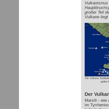
Vulkanismus 
Hauptbruchsy
großer Teil d
Vulkane liegt
Die Vulkane Süditali
gelbe 
Der Vulkan
Marsili - wi
im Tyrrhenis