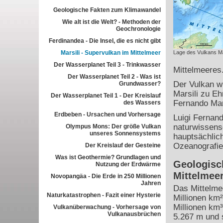
Geologische Fakten zum Klimawandel
Wie alt ist die Welt? - Methoden der
Geochronologie
Ferdinandea - Die Insel, die es nicht gibt
Marsili - Supervulkan im Mittelmeer
Lage des Vulkans Ma
Der Wasserplanet Teil 3 - Trinkwasser
Mittelmeeres
Der Wasserplanet Teil 2 - Was ist
Der Vulkan w
Grundwasser?
Marsili zu Eh
Der Wasserplanet Teil 1 - Der Kreislauf
Fernando Mars
des Wassers
Erdbeben - Ursachen und Vorhersage
Luigi Fernand
naturwissensc
Olympus Mons: Der größe Vulkan
unseres Sonnensystems
hauptsächlich
Ozeanografie
Der Kreislauf der Gesteine
Was ist Geothermie? Grundlagen und
Geologisc
Nutzung der Erdwärme
Mittelmee
Novopangäa - Die Erde in 250 Millionen
Jahren
Das Mittelme
Naturkatastrophen - Fazit einer Hysterie
Millionen km
Millionen km³
Vulkanüberwachung - Vorhersage von
Vulkanausbrüchen
5.267 m und s