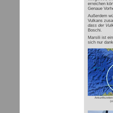
erreichen kö
Genaue Vorhe
Außerdem wü
Vulkans zusa
dass der Vulk
Boschi.
Marsili ist e
sich nur dan
Ankunftszeiten
(m