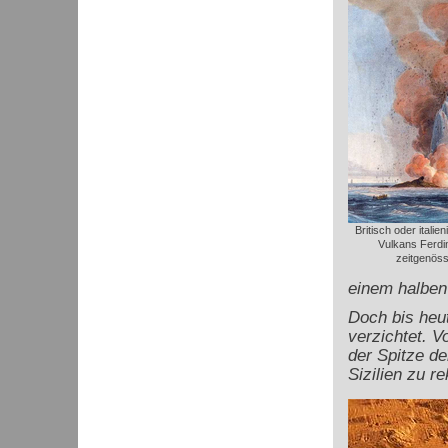
Britisch oder itali
Vulkans Ferdi
zeitgenöss
einem halben
Doch bis heut
verzichtet. V
der Spitze de
Sizilien zu r