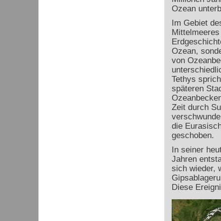
Ozean unterb
Im Gebiet de
Mittelmeeres
Erdgeschichte
Ozean, sonde
von Ozeanbe
unterschiedli
Tethys sprich
späteren Stad
Ozeanbecken 
Zeit durch S
verschwunden
die Eurasisch
geschoben.
In seiner heu
Jahren entsta
sich wieder, 
Gipsablageru
Diese Ereign