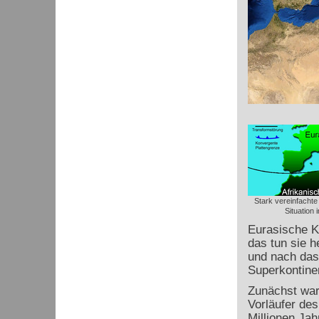
Stark vereinfachte
Situation 
Eurasische K
das tun sie h
und nach das
Superkontine
Zunächst war
Vorläufer de
Millionen Ja