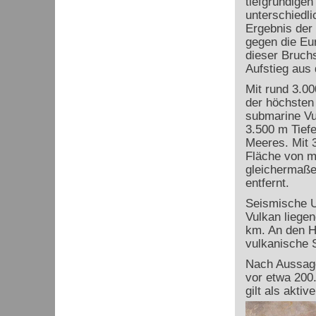
tiefgründige
unterschiedl
Ergebnis der 
gegen die Eur
dieser Bruc
Aufstieg aus
Mit rund 3.0
der höchsten
submarine Vu
3.500 m Tiefe
Meeres. Mit 3
Fläche von m
gleichermaße
entfernt.
Seismische U
Vulkan liege
km. An den H
vulkanische S
Nach Aussage
vor etwa 200.
gilt als aktiv