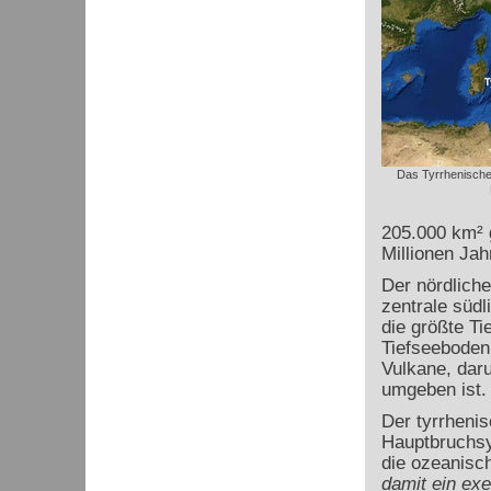
Das Tyrrhenische 
205.000 km² 
Millionen Jah
Der nördliche
zentrale südl
die größte Ti
Tiefseeboden
Vulkane, daru
umgeben ist. 
Der tyrrheni
Hauptbruchsy
die ozeanisc
damit ein exe