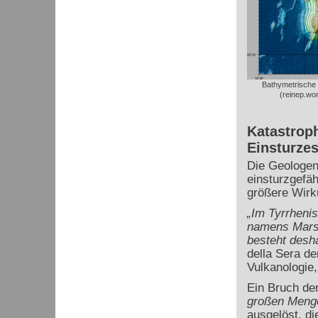
Bathymetrische 
(reinep.wo
Katastrop
Einsturze
Die Geologen
einsturzgefäh
größere Wirk
„Im Tyrrheni
namens Marsil
besteht desh
della Sera de
Vulkanologie
Ein Bruch de
großen Meng
ausgelöst, di