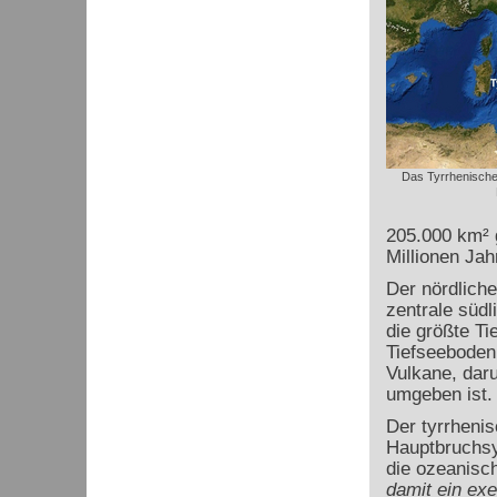
Das Tyrrhenische 
205.000 km² 
Millionen Jah
Der nördliche
zentrale südl
die größte Ti
Tiefseeboden
Vulkane, daru
umgeben ist. 
Der tyrrheni
Hauptbruchsy
die ozeanisc
damit ein exe