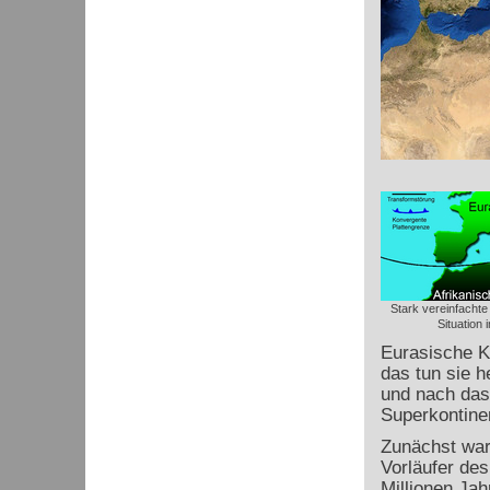
Stark vereinfachte
Situation 
Eurasische K
das tun sie h
und nach das
Superkontine
Zunächst war
Vorläufer de
Millionen Ja