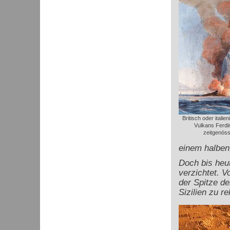
Britisch oder itali
Vulkans Ferdi
zeitgenöss
einem halben
Doch bis heut
verzichtet. V
der Spitze de
Sizilien zu r