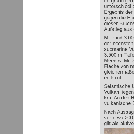
tiefgründige
unterschiedl
Ergebnis der 
gegen die Eur
dieser Bruc
Aufstieg aus
Mit rund 3.0
der höchsten
submarine Vu
3.500 m Tiefe
Meeres. Mit 3
Fläche von m
gleichermaße
entfernt.
Seismische U
Vulkan liege
km. An den H
vulkanische S
Nach Aussage
vor etwa 200.
gilt als aktiv