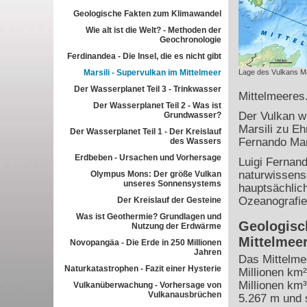
Geologische Fakten zum Klimawandel
Wie alt ist die Welt? - Methoden der
Geochronologie
Ferdinandea - Die Insel, die es nicht gibt
Marsili - Supervulkan im Mittelmeer
Lage des Vulkans Ma
Der Wasserplanet Teil 3 - Trinkwasser
Mittelmeeres
Der Wasserplanet Teil 2 - Was ist
Der Vulkan w
Grundwasser?
Marsili zu Eh
Der Wasserplanet Teil 1 - Der Kreislauf
Fernando Mars
des Wassers
Erdbeben - Ursachen und Vorhersage
Luigi Fernand
naturwissensc
Olympus Mons: Der größe Vulkan
unseres Sonnensystems
hauptsächlich
Ozeanografie
Der Kreislauf der Gesteine
Was ist Geothermie? Grundlagen und
Geologisc
Nutzung der Erdwärme
Mittelmee
Novopangäa - Die Erde in 250 Millionen
Jahren
Das Mittelme
Naturkatastrophen - Fazit einer Hysterie
Millionen km
Millionen km³
Vulkanüberwachung - Vorhersage von
Vulkanausbrüchen
5.267 m und s