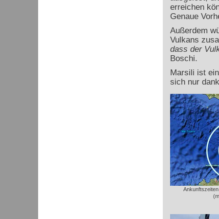
erreichen kö
Genaue Vorhe
Außerdem wü
Vulkans zusa
dass der Vulk
Boschi.
Marsili ist e
sich nur dan
Ankunftszeiten
(m