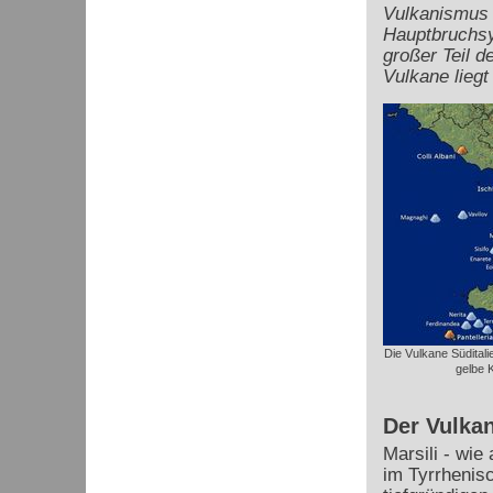
Vulkanismus 
Hauptbruchsy
großer Teil d
Vulkane liegt
Die Vulkane Süditali
gelbe 
Der Vulkan
Marsili - wi
im Tyrrhenis