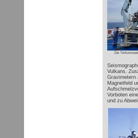
Die Tiefseestat
Seismographe
Vulkans. Zusä
Gravimetern 
Magnetfeld u
Aufschmelzvo
Vorboten ein
und zu Abwei