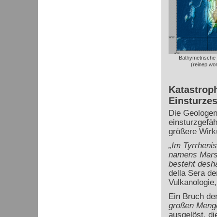
Bathymetrische 
(reinep.wo
Katastrop
Einsturze
Die Geologen
einsturzgefäh
größere Wirk
„Im Tyrrheni
namens Marsil
besteht desh
della Sera de
Vulkanologie
Ein Bruch de
großen Meng
ausgelöst, di