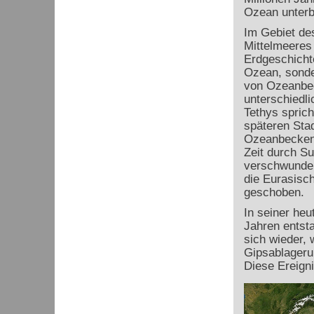
Ozean unterb
Im Gebiet de
Mittelmeeres
Erdgeschichte
Ozean, sonde
von Ozeanbe
unterschiedli
Tethys sprich
späteren Stad
Ozeanbecken 
Zeit durch S
verschwunden
die Eurasisch
geschoben.
In seiner heu
Jahren entsta
sich wieder, 
Gipsablageru
Diese Ereign