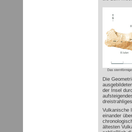
Das sternförmig
Die Geometrie
ausgebildete
der Insel dur
aufsteigende
dreistrahlig
Vulkanische 
einander über
chronologisch
ältesten Vulk