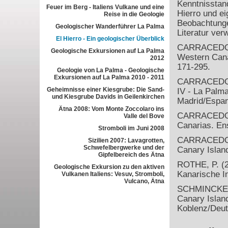
Kenntnisstan
Feuer im Berg - Italiens Vulkane und eine
Hierro und ei
Reise in die Geologie
Beobachtunge
Geologischer Wanderführer La Palma
Literatur ver
El Hierro - Ein geologischer Überblick
CARRACEDO, J
Geologische Exkursionen auf La Palma
Western Cana
2012
171-295.
Geologie von La Palma - Geologische
Exkursionen auf La Palma 2010 - 2011
CARRACEDO, J
Geheimnisse einer Kiesgrube: Die Sand-
IV - La Palma
und Kiesgrube Davids in Geilenkirchen
Madrid/Espan
Ätna 2008: Vom Monte Zoccolaro ins
CARRACEDO, J
Valle del Bove
Canarias. Ens
Stromboli im Juni 2008
CARRACEDO, J
Sizilien 2007: Lavagrotten,
Schwefelbergwerke und der
Canary Islan
Gipfelbereich des Ätna
ROTHE, P. (2
Geologische Exkursion zu den aktiven
Kanarische In
Vulkanen Italiens: Vesuv, Stromboli,
Vulcano, Ätna
SCHMINCKE, 
Canary Islan
Koblenz/Deut