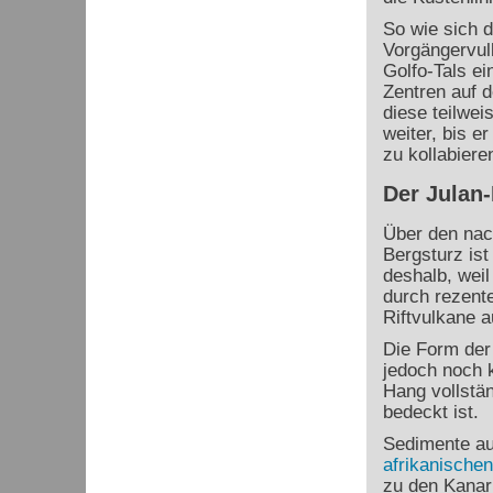
So wie sich d
Vorgängervul
Golfo-Tals ei
Zentren auf d
diese teilwei
weiter, bis e
zu kollabieren
Der Julan
Über den nac
Bergsturz ist
deshalb, wei
durch rezente
Riftvulkane a
Die Form der
jedoch noch 
Hang vollstä
bedeckt ist.
Sedimente a
afrikanischen
zu den Kanar