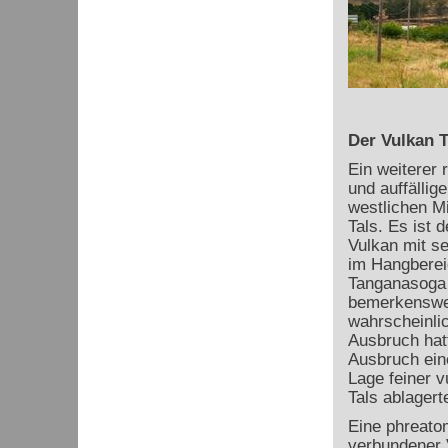
Der Vulkan 
Ein weiterer 
und auffällige
westlichen Mi
Tals. Es ist 
Vulkan mit s
im Hangberei
Tanganasoga 
bemerkenswer
wahrscheinlic
Ausbruch hat
Ausbruch ein
Lage feiner v
Tals ablagert
Eine phreatom
verbundener 