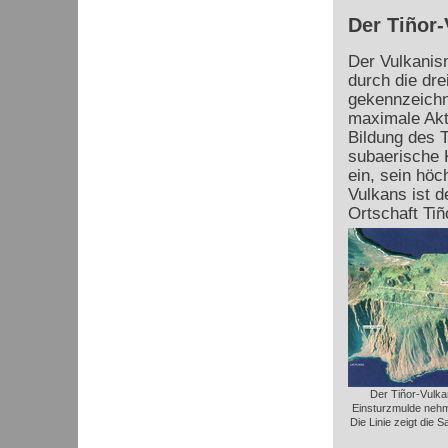
Der Tiñor-
Der Vulkanis
durch die dre
gekennzeichn
maximale Akti
Bildung des
T
subaerische K
ein, sein höc
Vulkans ist d
Ortschaft
Tiñ
Der Tiñor-Vulka
Einsturzmulde nehm
Die Linie zeigt die 