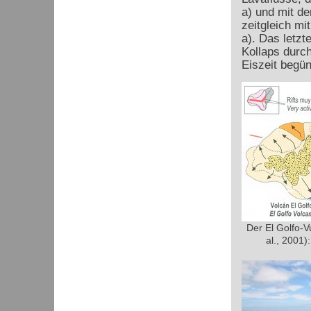
a) und mit d
zeitgleich m
a). Das letzt
Kollaps durc
Eiszeit begün
Der El Golfo-V
al., 2001):