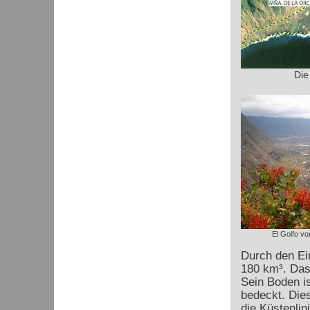
Die
El Golfo vo
Durch den Ei
180 km³. Das
Sein Boden i
bedeckt. Dies
die Küstenlini