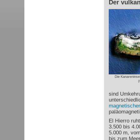
Der vulkan
Die Kanareninse
(
sind Umkehru
unterschiedl
magnetischen
paläomagneti
El Hierro ruh
3.500 bis 4.
5.000 m, vom
bis zum Meer