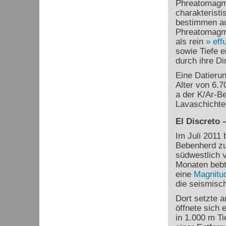
Phreatomagma
charakteristi
bestimmen au
Phreatomagma
als rein
eff
sowie Tiefe e
durch ihre D
Eine Datieru
Alter von 6.7
a der K/Ar-B
Lavaschichte
El Discreto 
Im Juli 2011 
Bebenherd zu
südwestlich v
Monaten bebt
eine
Magnitu
die seismisch
Dort setzte 
öffnete sich
in 1.000 m Ti