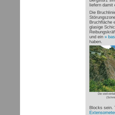
Bergsturz sin
liefern damit
Die Bruchlini
Störungszone,
Bruchfläche 
glasige Schi
Reibungskräf
und ein
bas
haben.
Die steil ein
(Schmi
Blocks sein.
Extensomete