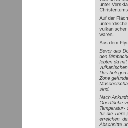
unter Verskl
Christentums
Auf der Fläc
unterirdische
vulkanischer
waren.
Aus dem Fly
Bevor das Dor
den Bimbaches
lebten da mit
vulkanischen
Das belegen d
Zone gefunde
Muschelschal
sind.
Nach Ankunft
Oberfläche ve
Temperatur- u
für die Tiere
erreichen, de
Abschnitte un