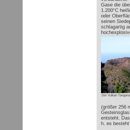
Gase die übe
1.200°C hei
oder Oberflä
seinen Siedep
schlagartig a
hochexplosiv
Der Vulkan Tanganas
(größer 256 m
Gesteinsglas
entsteht. Das
h. es besteh