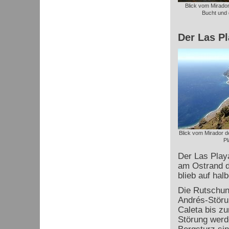
Blick vom Mirador
Bucht und 
Der Las P
Blick vom Mirador d
Pl
Der Las Playa
am Ostrand de
blieb auf hal
Die Rutschun
Andrés
-Störu
Caleta bis zu
Störung werde