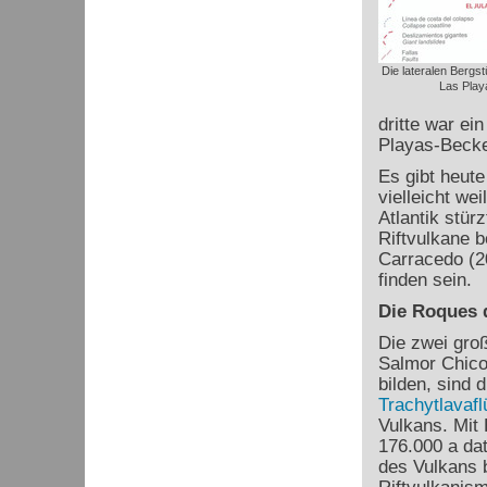
Die lateralen Bergst
Las Play
dritte war ei
Playas-Becke
Es gibt heute
vielleicht wei
Atlantik stür
Riftvulkane b
Carracedo (2
finden sein.
Die Roques 
Die zwei gro
Salmor Chico
bilden, sind 
Trachytlavaf
Vulkans. Mit 
176.000 a dat
des Vulkans 