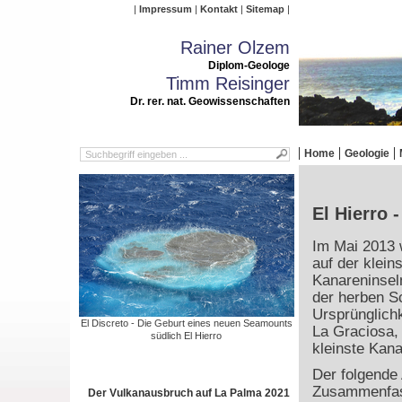
Impressum
Kontakt
Sitemap
Rainer Olzem
Diplom-Geologe
Timm Reisinger
Dr. rer. nat. Geowissenschaften
Home
Geologie
El Hierro 
Im Mai 2013 
auf der klein
Kanareninsel
der herben S
Ursprünglichke
El Discreto - Die Geburt eines neuen Seamounts
La Graciosa, 
südlich El Hierro
kleinste Kana
Der folgende 
Zusammenfas
Der Vulkanausbruch auf La Palma 2021