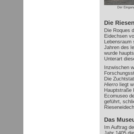
Der Eingang
Die Riesen
Die Roques d
Eidechsen von
Lebensraum si
Jahren des le
wurde hauptsä
Unterart dies
Inzwischen w
Forschungssta
Die Zuchtstat
Hierro
liegt w
Hauptstraße 
Ecomuseo de 
geführt, schl
Rieseneidech
Das Muse
Im Auftrag d
Jahr 1405 die