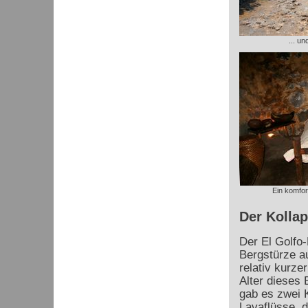
... u
Ein komfor
Der Kollap
Der El Golfo-
Bergstürze au
relativ kurze
Alter dieses 
gab es zwei K
Lavaflüsse, d