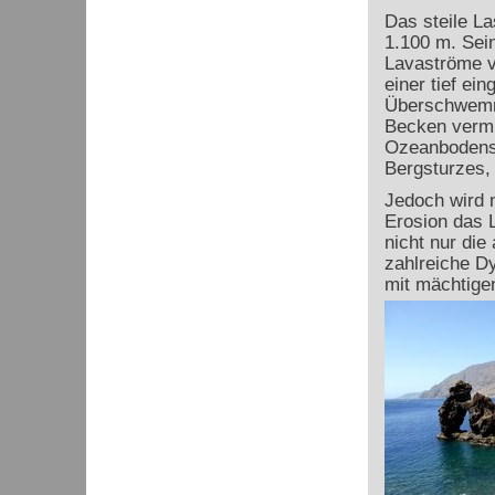
Das steile La
1.100 m. Sein
Lavaströme v
einer tief ei
Überschwemmu
Becken vermu
Ozeanbodens 
Bergsturzes, 
Jedoch wird n
Erosion das L
nicht nur die
zahlreiche D
mit mächtige