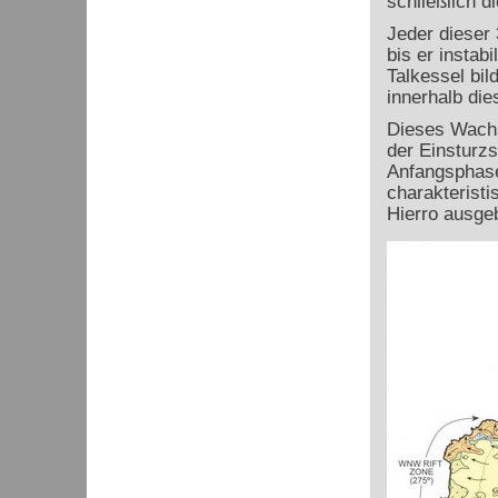
schließlich d
Jeder dieser
bis er instab
Talkessel bi
innerhalb die
Dieses Wachs
der Einsturzs
Anfangsphase
charakteristi
Hierro ausgeb