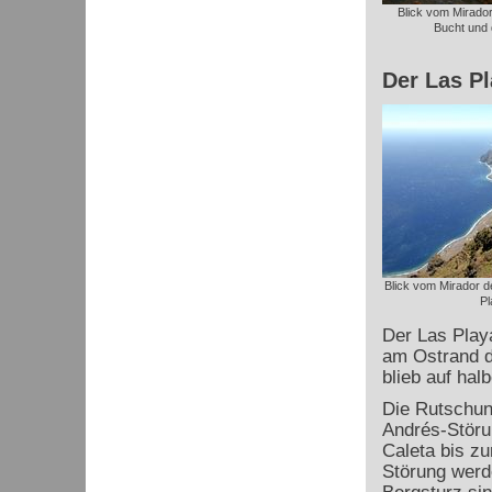
Blick vom Mirador
Bucht und 
Der Las P
Blick vom Mirador d
Pl
Der Las Playa
am Ostrand de
blieb auf hal
Die Rutschun
Andrés
-Störu
Caleta bis zu
Störung werde