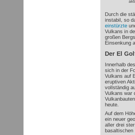
akt
Durch die st
instabil, so 
einstürzte
und
Vulkans in de
großen Bergs
Einsenkung a
Der El Gol
Innerhalb de
sich in der F
Vulkans auf E
eruptiven Akt
vollständig 
Vulkans war d
Vulkanbauten
heute.
Auf dem Höhe
ein neuer geo
aller drei st
basaltischen