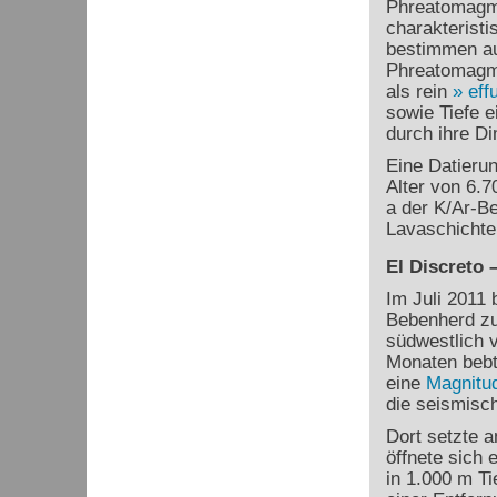
Phreatomagma
charakteristi
bestimmen au
Phreatomagma
als rein
eff
sowie Tiefe e
durch ihre D
Eine Datieru
Alter von 6.7
a der K/Ar-B
Lavaschichte
El Discreto 
Im Juli 2011 
Bebenherd zu
südwestlich v
Monaten bebt
eine
Magnitu
die seismisch
Dort setzte 
öffnete sich
in 1.000 m Ti