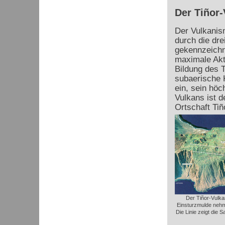
Der Tiñor-
Der Vulkanis
durch die dre
gekennzeichn
maximale Akti
Bildung des
T
subaerische K
ein, sein höc
Vulkans ist d
Ortschaft
Tiñ
Der Tiñor-Vulka
Einsturzmulde nehm
Die Linie zeigt die 