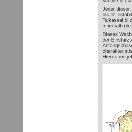
schließlich d
Jeder dieser
bis er instab
Talkessel bi
innerhalb die
Dieses Wachs
der Einsturzs
Anfangsphase
charakteristi
Hierro ausgeb