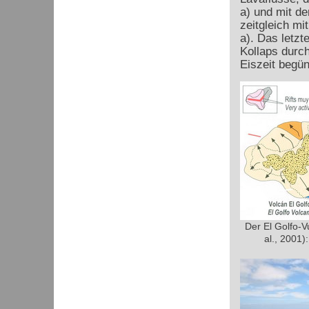
a) und mit d
zeitgleich m
a). Das letzt
Kollaps durc
Eiszeit begün
Der El Golfo-V
al., 2001):