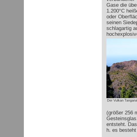
Gase die übe
1.200°C hei
oder Oberflä
seinen Siedep
schlagartig a
hochexplosiv
Der Vulkan Tanganas
(größer 256 m
Gesteinsglas
entsteht. Das
h. es besteh