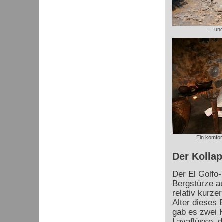
... u
Ein komfor
Der Kollap
Der El Golfo-
Bergstürze au
relativ kurze
Alter dieses 
gab es zwei K
Lavaflüsse, d