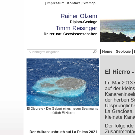
Impressum
Kontakt
Sitemap
Rainer Olzem
Diplom-Geologe
Timm Reisinger
Dr. rer. nat. Geowissenschaften
Home
Geologie
El Hierro 
Im Mai 2013 
auf der klein
Kanareninsel
der herben S
Ursprünglichke
El Discreto - Die Geburt eines neuen Seamounts
La Graciosa, 
südlich El Hierro
kleinste Kana
Der folgende 
Zusammenfas
Der Vulkanausbruch auf La Palma 2021