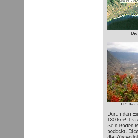
Die
El Golfo vo
Durch den Ei
180 km³. Das
Sein Boden i
bedeckt. Dies
die Küstenlini