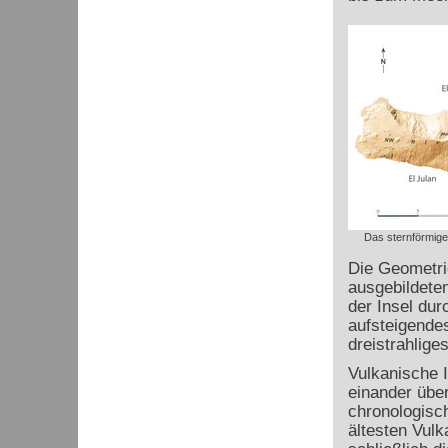
Das sternförmig
Die Geometrie
ausgebildete
der Insel dur
aufsteigende
dreistrahlig
Vulkanische 
einander über
chronologisch
ältesten Vulk