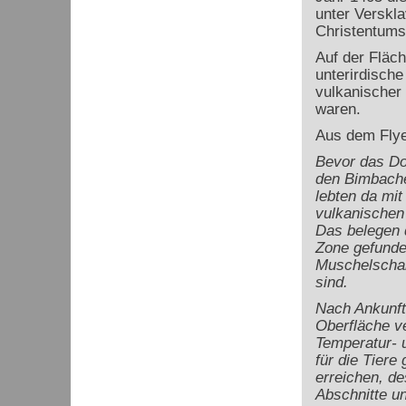
unter Verskl
Christentums
Auf der Fläc
unterirdische
vulkanischer
waren.
Aus dem Fly
Bevor das Dor
den Bimbaches
lebten da mit
vulkanischen
Das belegen d
Zone gefunde
Muschelschal
sind.
Nach Ankunft
Oberfläche ve
Temperatur- u
für die Tiere
erreichen, de
Abschnitte un