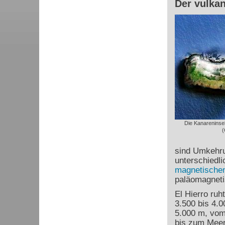
Der vulkan
Die Kanareninse
(
sind Umkehru
unterschiedl
magnetischen
paläomagneti
El Hierro ruh
3.500 bis 4.
5.000 m, vom
bis zum Meer