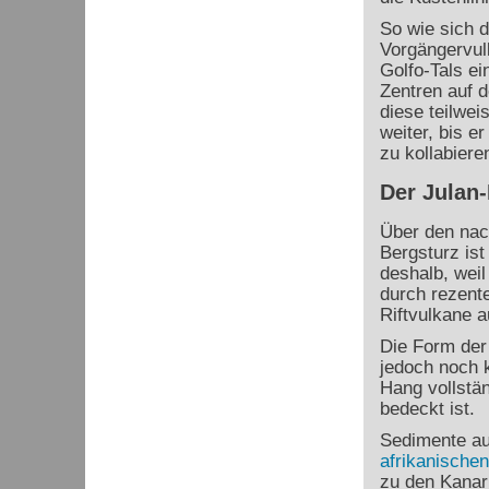
So wie sich d
Vorgängervul
Golfo-Tals ei
Zentren auf d
diese teilwei
weiter, bis e
zu kollabieren
Der Julan
Über den nac
Bergsturz ist
deshalb, wei
durch rezente
Riftvulkane a
Die Form der
jedoch noch 
Hang vollstä
bedeckt ist.
Sedimente a
afrikanischen
zu den Kanar