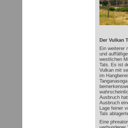
Der Vulkan 
Ein weiterer 
und auffällige
westlichen Mi
Tals. Es ist 
Vulkan mit s
im Hangberei
Tanganasoga 
bemerkenswer
wahrscheinlic
Ausbruch hat
Ausbruch ein
Lage feiner v
Tals ablagert
Eine phreatom
verbundener 