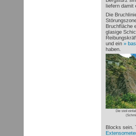
Bergsturz sin
liefern damit
Die Bruchlini
Störungszone,
Bruchfläche 
glasige Schi
Reibungskräf
und ein
bas
haben.
Die steil ein
(Schmi
Blocks sein.
Extensomete