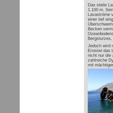
Das steile La
1.100 m. Sein
Lavaströme v
einer tief ei
Überschwemmu
Becken vermu
Ozeanbodens 
Bergsturzes, 
Jedoch wird n
Erosion das L
nicht nur die
zahlreiche D
mit mächtige