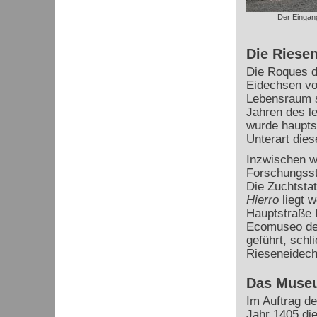
Der Eingang
Die Riesen
Die Roques d
Eidechsen von
Lebensraum si
Jahren des le
wurde hauptsä
Unterart dies
Inzwischen w
Forschungssta
Die Zuchtstat
Hierro
liegt w
Hauptstraße 
Ecomuseo de 
geführt, schl
Rieseneidech
Das Muse
Im Auftrag d
Jahr 1405 die