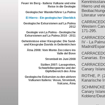
Kenntnisstan
Feuer im Berg - Italiens Vulkane und eine
Hierro und ei
Reise in die Geologie
Beobachtunge
Geologischer Wanderführer La Palma
Literatur ver
El Hierro - Ein geologischer Überblick
CARRACEDO, J
Geologische Exkursionen auf La Palma
Western Cana
2012
171-295.
Geologie von La Palma - Geologische
Exkursionen auf La Palma 2010 - 2011
CARRACEDO, J
Geheimnisse einer Kiesgrube: Die Sand-
IV - La Palma
und Kiesgrube Davids in Geilenkirchen
Madrid/Espan
Ätna 2008: Vom Monte Zoccolaro ins
CARRACEDO, J
Valle del Bove
Canarias. Ens
Stromboli im Juni 2008
CARRACEDO, J
Sizilien 2007: Lavagrotten,
Schwefelbergwerke und der
Canary Islan
Gipfelbereich des Ätna
ROTHE, P. (2
Geologische Exkursion zu den aktiven
Kanarische In
Vulkanen Italiens: Vesuv, Stromboli,
Vulcano, Ätna
SCHMINCKE, 
Canary Islan
Koblenz/Deut