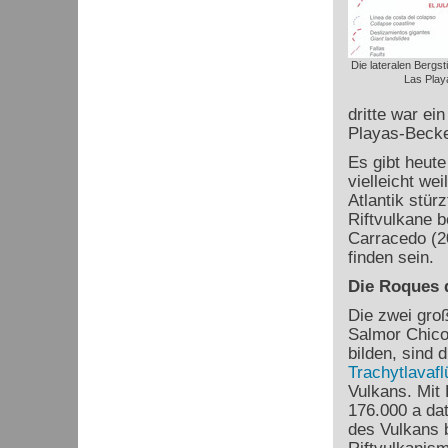
Die lateralen Bergst
Las Play
dritte war ei
Playas-Becke
Es gibt heute
vielleicht wei
Atlantik stür
Riftvulkane b
Carracedo (2
finden sein.
Die Roques 
Die zwei gro
Salmor Chico
bilden, sind 
Trachytlavaf
Vulkans. Mit 
176.000 a dat
des Vulkans 