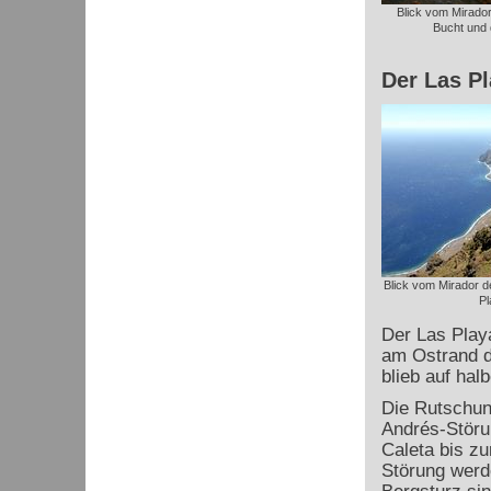
Blick vom Mirador
Bucht und 
Der Las P
Blick vom Mirador d
Pl
Der Las Playa
am Ostrand de
blieb auf hal
Die Rutschun
Andrés
-Störu
Caleta bis zu
Störung werde