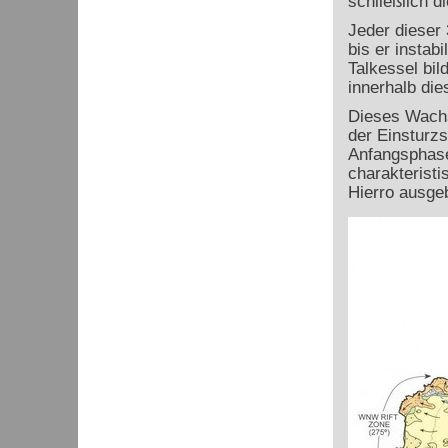
schließlich d
Jeder dieser
bis er instab
Talkessel bi
innerhalb die
Dieses Wachs
der Einsturzs
Anfangsphase
charakteristi
Hierro ausgeb