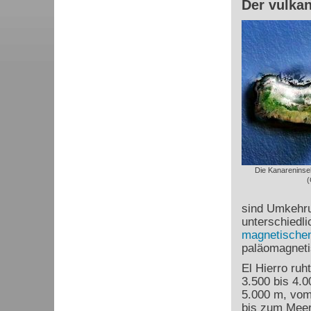
Der vulkan
Die Kanareninse
(
sind Umkehru
unterschiedl
magnetischen
paläomagneti
El Hierro ruh
3.500 bis 4.
5.000 m, vom
bis zum Meer