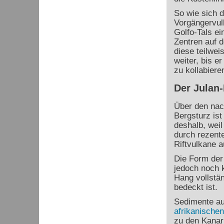
So wie sich d
Vorgängervul
Golfo-Tals ei
Zentren auf d
diese teilwei
weiter, bis e
zu kollabieren
Der Julan
Über den nac
Bergsturz ist
deshalb, wei
durch rezente
Riftvulkane a
Die Form der
jedoch noch 
Hang vollstä
bedeckt ist.
Sedimente a
afrikanischen
zu den Kanar