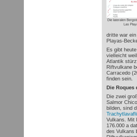
Die lateralen Bergst
Las Play
dritte war ei
Playas-Becke
Es gibt heute
vielleicht wei
Atlantik stür
Riftvulkane b
Carracedo (2
finden sein.
Die Roques 
Die zwei gro
Salmor Chico
bilden, sind 
Trachytlavaf
Vulkans. Mit 
176.000 a dat
des Vulkans 