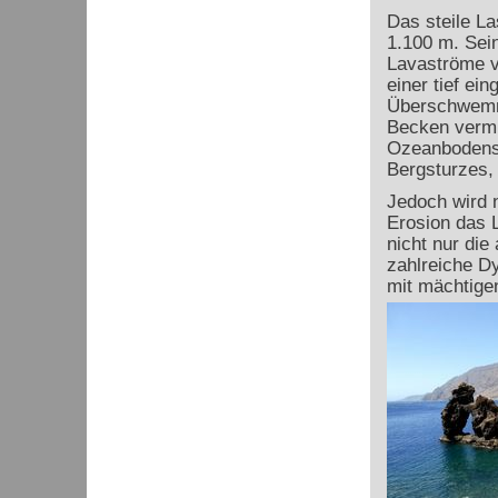
Das steile La
1.100 m. Sein
Lavaströme v
einer tief ei
Überschwemmu
Becken vermu
Ozeanbodens 
Bergsturzes, 
Jedoch wird n
Erosion das L
nicht nur die
zahlreiche D
mit mächtige