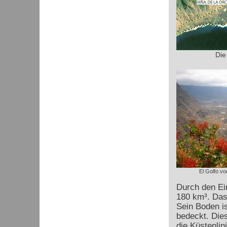
Die
El Golfo vo
Durch den Ei
180 km³. Das
Sein Boden i
bedeckt. Dies
die Küstenlini