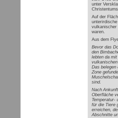
unter Verskl
Christentums
Auf der Fläc
unterirdische
vulkanischer
waren.
Aus dem Fly
Bevor das Dor
den Bimbaches
lebten da mit
vulkanischen
Das belegen d
Zone gefunde
Muschelschal
sind.
Nach Ankunft
Oberfläche ve
Temperatur- u
für die Tiere
erreichen, de
Abschnitte un