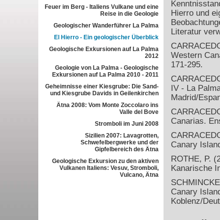
Kenntnisstan
Feuer im Berg - Italiens Vulkane und eine
Hierro und ei
Reise in die Geologie
Beobachtunge
Geologischer Wanderführer La Palma
Literatur ver
El Hierro - Ein geologischer Überblick
CARRACEDO, J
Geologische Exkursionen auf La Palma
Western Cana
2012
171-295.
Geologie von La Palma - Geologische
Exkursionen auf La Palma 2010 - 2011
CARRACEDO, J
Geheimnisse einer Kiesgrube: Die Sand-
IV - La Palma
und Kiesgrube Davids in Geilenkirchen
Madrid/Espan
Ätna 2008: Vom Monte Zoccolaro ins
CARRACEDO, J
Valle del Bove
Canarias. Ens
Stromboli im Juni 2008
CARRACEDO, J
Sizilien 2007: Lavagrotten,
Schwefelbergwerke und der
Canary Islan
Gipfelbereich des Ätna
ROTHE, P. (2
Geologische Exkursion zu den aktiven
Kanarische In
Vulkanen Italiens: Vesuv, Stromboli,
Vulcano, Ätna
SCHMINCKE, 
Canary Islan
Koblenz/Deut