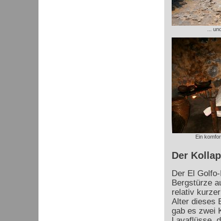
... u
Ein komfor
Der Kollap
Der El Golfo-
Bergstürze au
relativ kurze
Alter dieses 
gab es zwei K
Lavaflüsse, d