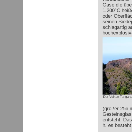
Gase die übe
1.200°C hei
oder Oberflä
seinen Siedep
schlagartig a
hochexplosiv
Der Vulkan Tanganas
(größer 256 m
Gesteinsglas
entsteht. Das
h. es besteh