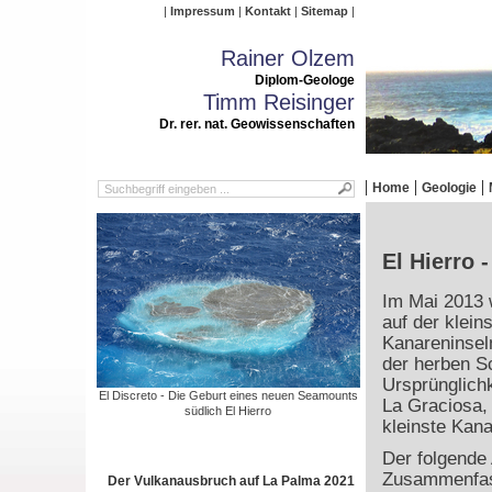
Impressum
Kontakt
Sitemap
Rainer Olzem
Diplom-Geologe
Timm Reisinger
Dr. rer. nat. Geowissenschaften
Home
Geologie
El Hierro 
Im Mai 2013 
auf der klein
Kanareninsel
der herben S
Ursprünglichke
El Discreto - Die Geburt eines neuen Seamounts
La Graciosa, 
südlich El Hierro
kleinste Kana
Der folgende 
Zusammenfas
Der Vulkanausbruch auf La Palma 2021