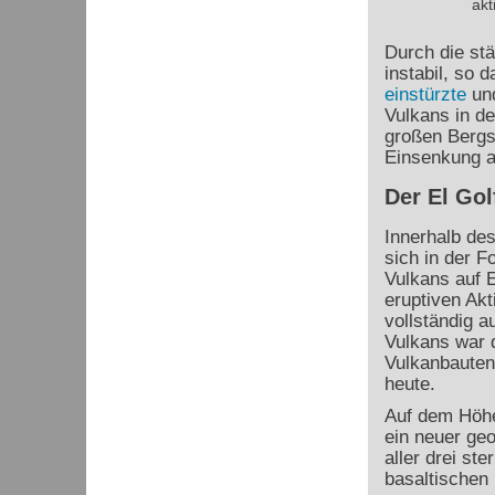
akt
Durch die st
instabil, so 
einstürzte
und
Vulkans in de
großen Bergs
Einsenkung a
Der El Gol
Innerhalb de
sich in der F
Vulkans auf E
eruptiven Akt
vollständig 
Vulkans war d
Vulkanbauten
heute.
Auf dem Höhe
ein neuer geo
aller drei st
basaltischen