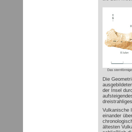
Das sternförmig
Die Geometrie
ausgebildete
der Insel dur
aufsteigende
dreistrahlig
Vulkanische 
einander über
chronologisch
ältesten Vulk