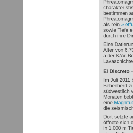
Phreatomagma
charakteristi
bestimmen au
Phreatomagma
als rein
eff
sowie Tiefe e
durch ihre D
Eine Datieru
Alter von 6.7
a der K/Ar-B
Lavaschichte
El Discreto 
Im Juli 2011 
Bebenherd zu
südwestlich v
Monaten bebt
eine
Magnitu
die seismisch
Dort setzte 
öffnete sich
in 1.000 m Ti