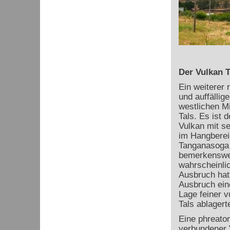
Der Vulkan 
Ein weiterer 
und auffällige
westlichen Mi
Tals. Es ist 
Vulkan mit s
im Hangberei
Tanganasoga 
bemerkenswer
wahrscheinlic
Ausbruch hat
Ausbruch ein
Lage feiner v
Tals ablagert
Eine phreatom
verbundener 