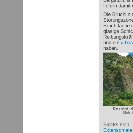
Bergsturz sin
liefern damit
Die Bruchlini
Störungszone,
Bruchfläche 
glasige Schi
Reibungskräf
und ein
bas
haben.
Die steil ein
(Schmi
Blocks sein.
Extensomete