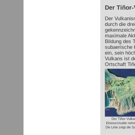
Der Tiñor-
Der Vulkanis
durch die dre
gekennzeichn
maximale Akti
Bildung des
T
subaerische K
ein, sein höc
Vulkans ist d
Ortschaft
Tiñ
Der Tiñor-Vulka
Einsturzmulde nehm
Die Linie zeigt die 