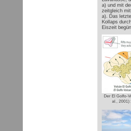
a) und mit d
zeitgleich m
a). Das letzt
Kollaps durc
Eiszeit begün
Der El Golfo-V
al., 2001):