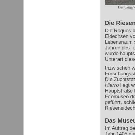
Der Eingang
Die Riesen
Die Roques d
Eidechsen von
Lebensraum si
Jahren des le
wurde hauptsä
Unterart dies
Inzwischen w
Forschungssta
Die Zuchtstat
Hierro
liegt w
Hauptstraße 
Ecomuseo de 
geführt, schl
Rieseneidech
Das Muse
Im Auftrag d
Jahr 1405 die