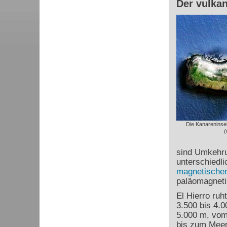
Der vulkan
Die Kanareninse
(
sind Umkehru
unterschiedl
magnetischen
paläomagneti
El Hierro ruh
3.500 bis 4.
5.000 m, vom
bis zum Meer