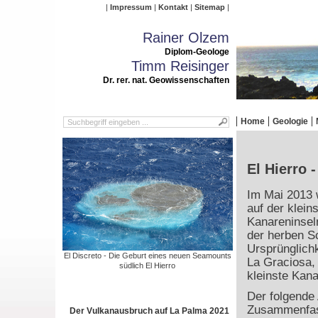
Impressum
Kontakt
Sitemap
Rainer Olzem
Diplom-Geologe
Timm Reisinger
Dr. rer. nat. Geowissenschaften
Home
Geologie
El Hierro 
Im Mai 2013 
auf der klein
Kanareninsel
der herben S
Ursprünglichke
El Discreto - Die Geburt eines neuen Seamounts
La Graciosa, 
südlich El Hierro
kleinste Kana
Der folgende 
Zusammenfas
Der Vulkanausbruch auf La Palma 2021