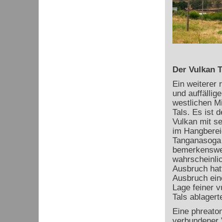
Der Vulkan 
Ein weiterer 
und auffällige
westlichen Mi
Tals. Es ist 
Vulkan mit s
im Hangberei
Tanganasoga 
bemerkenswer
wahrscheinlic
Ausbruch hat
Ausbruch ein
Lage feiner v
Tals ablagert
Eine phreatom
verbundener 