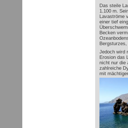
Das steile La
1.100 m. Sein
Lavaströme v
einer tief ei
Überschwemmu
Becken vermu
Ozeanbodens 
Bergsturzes, 
Jedoch wird n
Erosion das L
nicht nur die
zahlreiche D
mit mächtige