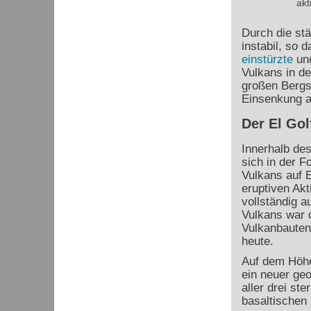
akt
Durch die st
instabil, so 
einstürzte
und
Vulkans in de
großen Bergs
Einsenkung a
Der El Gol
Innerhalb de
sich in der F
Vulkans auf E
eruptiven Akt
vollständig 
Vulkans war d
Vulkanbauten
heute.
Auf dem Höhe
ein neuer geo
aller drei st
basaltischen