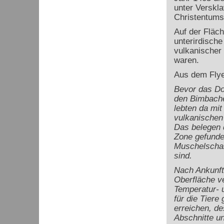
unter Verskl
Christentums
Auf der Fläc
unterirdische
vulkanischer
waren.
Aus dem Fly
Bevor das Dor
den Bimbaches
lebten da mit
vulkanischen
Das belegen d
Zone gefunde
Muschelschal
sind.
Nach Ankunft
Oberfläche ve
Temperatur- u
für die Tiere
erreichen, de
Abschnitte un