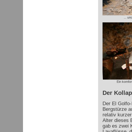
... u
Ein komfor
Der Kollap
Der El Golfo-
Bergstürze au
relativ kurze
Alter dieses 
gab es zwei K
Lavaflüsse, d