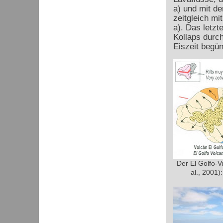
a) und mit d
zeitgleich m
a). Das letzt
Kollaps durc
Eiszeit begün
Der El Golfo-V
al., 2001):