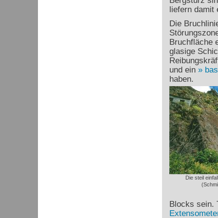
Bergsturz sin
liefern damit
Die Bruchlini
Störungszone,
Bruchfläche 
glasige Schi
Reibungskräf
und ein
bas
haben.
Die steil ein
(Schmi
Blocks sein.
Extensomete