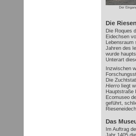
Der Eingang
Die Riesen
Die Roques d
Eidechsen von
Lebensraum si
Jahren des le
wurde hauptsä
Unterart dies
Inzwischen w
Forschungssta
Die Zuchtstat
Hierro
liegt w
Hauptstraße 
Ecomuseo de 
geführt, schl
Rieseneidech
Das Muse
Im Auftrag d
Jahr 1405 die