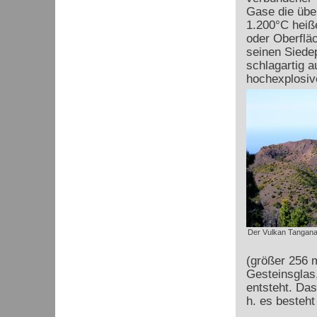
Gase die übe
1.200°C hei
oder Oberflä
seinen Siedep
schlagartig a
hochexplosiv
Der Vulkan Tanganas
(größer 256 m
Gesteinsglas
entsteht. Das
h. es besteh