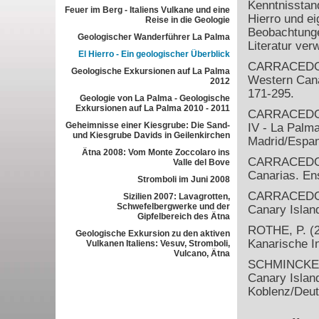
Kenntnisstan
Feuer im Berg - Italiens Vulkane und eine
Hierro und ei
Reise in die Geologie
Beobachtunge
Geologischer Wanderführer La Palma
Literatur ver
El Hierro - Ein geologischer Überblick
CARRACEDO, J
Geologische Exkursionen auf La Palma
Western Cana
2012
171-295.
Geologie von La Palma - Geologische
Exkursionen auf La Palma 2010 - 2011
CARRACEDO, J
Geheimnisse einer Kiesgrube: Die Sand-
IV - La Palma
und Kiesgrube Davids in Geilenkirchen
Madrid/Espan
Ätna 2008: Vom Monte Zoccolaro ins
CARRACEDO, J
Valle del Bove
Canarias. Ens
Stromboli im Juni 2008
CARRACEDO, J
Sizilien 2007: Lavagrotten,
Schwefelbergwerke und der
Canary Islan
Gipfelbereich des Ätna
ROTHE, P. (2
Geologische Exkursion zu den aktiven
Kanarische In
Vulkanen Italiens: Vesuv, Stromboli,
Vulcano, Ätna
SCHMINCKE, 
Canary Islan
Koblenz/Deut