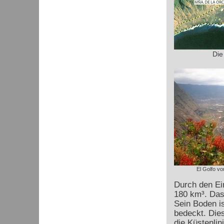
Die
El Golfo vo
Durch den Ei
180 km³. Das
Sein Boden i
bedeckt. Dies
die Küstenlini