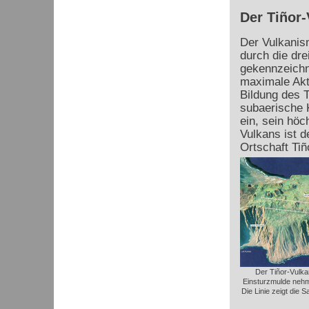
Der Tiñor-
Der Vulkanis
durch die dre
gekennzeichn
maximale Akti
Bildung des
T
subaerische K
ein, sein höc
Vulkans ist d
Ortschaft
Tiñ
Der Tiñor-Vulka
Einsturzmulde nehm
Die Linie zeigt die 