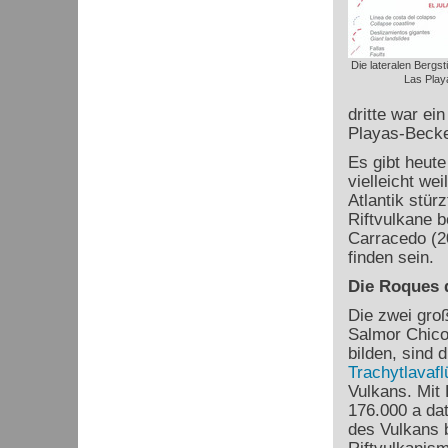
Die lateralen Bergst
Las Play
dritte war ei
Playas-Becke
Es gibt heute
vielleicht wei
Atlantik stür
Riftvulkane b
Carracedo (2
finden sein.
Die Roques 
Die zwei gro
Salmor Chico
bilden, sind 
Trachytlavaf
Vulkans. Mit 
176.000 a dat
des Vulkans 