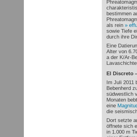
Phreatomagma
charakteristi
bestimmen au
Phreatomagma
als rein
eff
sowie Tiefe e
durch ihre D
Eine Datieru
Alter von 6.7
a der K/Ar-B
Lavaschichte
El Discreto 
Im Juli 2011 
Bebenherd zu
südwestlich v
Monaten bebt
eine
Magnitu
die seismisch
Dort setzte 
öffnete sich
in 1.000 m Ti