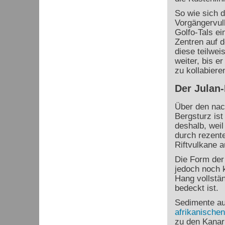
So wie sich d
Vorgängervul
Golfo-Tals ei
Zentren auf d
diese teilwei
weiter, bis e
zu kollabieren
Der Julan
Über den nac
Bergsturz ist
deshalb, wei
durch rezente
Riftvulkane a
Die Form der
jedoch noch 
Hang vollstä
bedeckt ist.
Sedimente a
afrikanischen
zu den Kanar