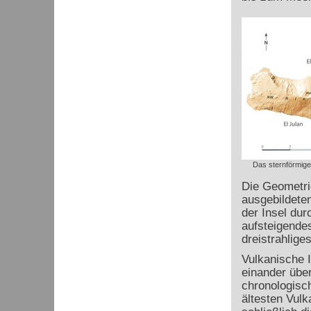
Das sternförmig
Die Geometrie
ausgebildete
der Insel dur
aufsteigende
dreistrahlig
Vulkanische 
einander über
chronologisch
ältesten Vulk