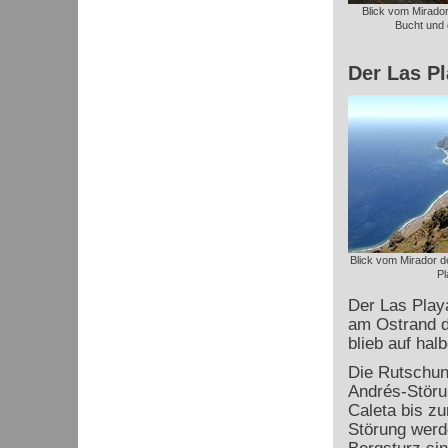
Blick vom Mirador
Bucht und 
Der Las P
Blick vom Mirador d
Pl
Der Las Playa
am Ostrand de
blieb auf hal
Die Rutschun
Andrés
-Störu
Caleta bis zu
Störung werde