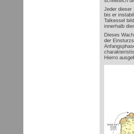
schließlich d
Jeder dieser
bis er instab
Talkessel bi
innerhalb die
Dieses Wachs
der Einsturzs
Anfangsphase
charakteristi
Hierro ausgeb