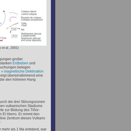
 et al., 2001)
egungen großer
 starken
Erdbeben
und
suchungen belegen
e
magnetische Deklination
 zeigt übereinstimmend eine
, die den höheren Hang
durch die drei Störungszonen
ühen vulkanischen Stadiums
rte zur Bildung des
Tiñor
-
n El Hierro. Er nimmt den
uptive Zentrum dieses Vulkans
r
.
r mehr als 1 Ma entstand, war