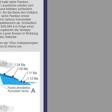
d hatte steile Flanken.
 Lavaströme setzten sich
nd bildeten schließlich
. Als die Basis des Vulkans
 seine Flanken immer
 sich nahezu horizontale
felbereich ab. Schließlich
 800.000 a in Folge einer
Eruptionen die Ventejis-
e Laven flossen in Richtung
die Ostküste.
hm der
Tiñor
-Vulkankomplex
on El Hierro ein.