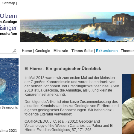
Sitemap
 Olzem
m-Geologe
singer
enschaften
Home
Geologie
Minerale
Timms Seite
Exkursionen
Theme
El Hierro - Ein geologischer Überblick
Im Mai 2013 waren wir zum ersten Mal auf der kleinsten
der 7 großen Kanareninseln und waren beeindruckt von
der herben Schönheit und Ursprünglichkeit der Insel. (Seit
2018 ist La Graciosa, die Anmutige, als 8. und kleinste
Kanareninsel anerkannt).
Der folgende Artikel ist eine kurze Zusammenfassung des
aktuellen Kenntnisstandes zur Geologie von El Hierro und
en Seamounts
eigener geologischer Beobachtungen. Wir haben dazu
folgende Literatur verwendet:
CARRACEDO, J. C. et al. (2001): Geology and
Volcanology of the Western Canaries: La Palma and El
Hierro. Estudios Geológicos, 57, 171-295.
Palma 2021