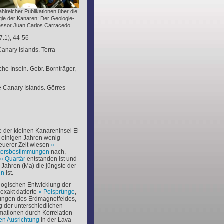
ahlreicher Publikationen über die
ie der Kanaren: Der Geologie-
essor Juan Carlos Carracedo
7.1), 44-56
Canary Islands.
Terra
e Inseln. Gebr. Bornträger,
e Canary Islands. Görres
 der kleinen Kanareninsel El
r einigen Jahren wenig
neuerer Zeit wiesen
ltersbestimmungen
nach,
Quartär
entstanden ist und
n Jahren (Ma) die jüngste der
ln
ist.
ogischen Entwicklung der
 exakt datierte
Polsprünge
,
ungen des Erdmagnetfeldes,
g der unterschiedlichen
mationen durch Korrelation
en Ausrichtung
in der Lava