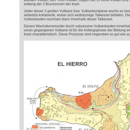
ältesten Vulkan, den
Tiñor
-Vulkan, folgten der El Golfo-Vulkan und 
entlang der 3 Bruchzonen der Insel.
Jeder dieser 3 großen Vulkane bzw. Vulkankomplexe wuchs so lange
seitwärts kollabierte, wobei sich weiträumige Talkessel bildeten. D
Vulkanbauten wuchsen dann innerhalb dieser Talkessel.
Dieses Wachstumsmuster durch sukzessive Vulkanbauten innerhalb
voran gegangenen Vulkane ist für die Anfangsphase der Bildung e
Insel charakteristisch. Diese Prozesse sind nirgendwo so gut wie au