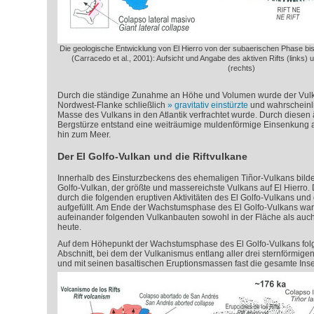
Die geologische Entwicklung von El Hierro von der subaerischen Phase bi
(Carracedo et al., 2001): Aufsicht und Angabe des aktiven Rifts (links) u
(rechts)
Durch die ständige Zunahme an Höhe und Volumen wurde der Vulkan
Nordwest-Flanke schließlich
gravitativ einstürzte
und wahrscheinli
Masse des Vulkans in den Atlantik verfrachtet wurde. Durch diesen 
Bergstürze entstand eine weiträumige muldenförmige Einsenkung an
hin zum Meer.
Der El Golfo-Vulkan und die Riftvulkane
Innerhalb des Einsturzbeckens des ehemaligen
Tiñor
-Vulkans bilde
Golfo-Vulkan, der größte und massereichste Vulkans auf El Hierro.
durch die folgenden eruptiven Aktivitäten des El Golfo-Vulkans und 
aufgefüllt. Am Ende der Wachstumsphase des El Golfo-Vulkans war 
aufeinander folgenden Vulkanbauten sowohl in der Fläche als auc
heute.
Auf dem Höhepunkt der Wachstumsphase des El Golfo-Vulkans folg
Abschnitt, bei dem der Vulkanismus entlang aller drei sternförmigen
und mit seinen basaltischen Eruptionsmassen fast die gesamte Inse