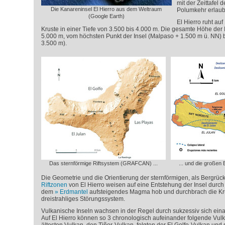
mit der Zeittafel
Die Kanareninsel El Hierro aus dem Weltraum
Polumkehr erlaub
(Google Earth)
El Hierro ruht au
Kruste in einer Tiefe von 3.500 bis 4.000 m. Die gesamte Höhe der
5.000 m, vom höchsten Punkt der Insel (Malpaso + 1.500 m ü. NN)
3.500 m).
Das sternförmige Riftsystem (GRAFCAN) ...
... und die großen
Die Geometrie und die Orientierung der sternförmigen, als Bergrü
Riftzonen
von El Hierro weisen auf eine Entstehung der Insel durc
dem
Erdmantel
aufsteigendes Magma hob und durchbrach die Kru
dreistrahliges Störungssystem.
Vulkanische Inseln wachsen in der Regel durch sukzessiv sich ein
Auf El Hierro können so 3 chronologisch aufeinander folgende Vulk