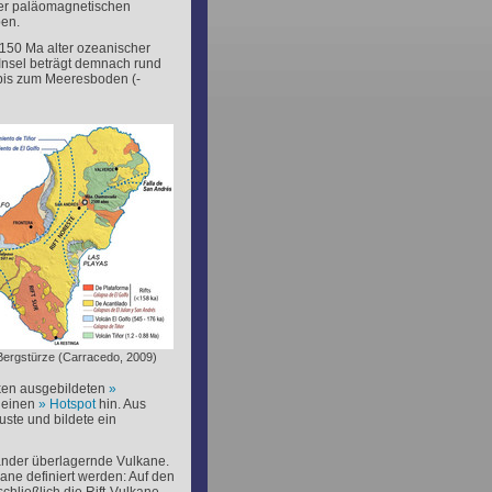
 der paläomagnetischen
en.
f 150 Ma alter ozeanischer
 Insel beträgt demnach rund
 bis zum Meeresboden (-
 Bergstürze (Carracedo, 2009)
cken ausgebildeten
h einen
Hotspot
hin. Aus
ste und bildete ein
ander überlagernde Vulkane.
ane definiert werden: Auf den