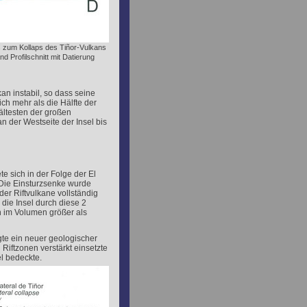
s zum Kollaps des Tiñor-Vulkans
nd Profilschnitt mit Datierung
 instabil, so dass seine
ch mehr als die Hälfte der
ältesten der großen
 der Westseite der Insel bis
te sich in der Folge der El
 Die Einsturzsenke wurde
der Riftvulkane vollständig
die Insel durch diese 2
h im Volumen größer als
te ein neuer geologischer
 Riftzonen verstärkt einsetzte
l bedeckte.