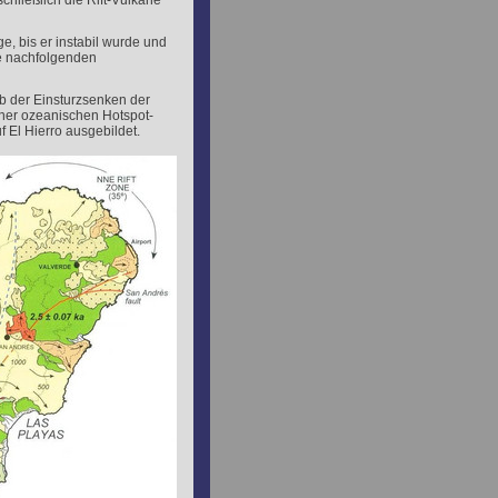
schließlich die Rift-Vulkane
, bis er instabil wurde und
ie nachfolgenden
 der Einsturzsenken der
iner ozeanischen Hotspot-
f El Hierro ausgebildet.