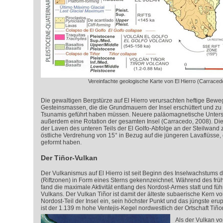
Vereinfachte geologische Karte von El Hierro (Carracedo
Die gewaltigen Bergstürze auf El Hierro verursachten heftige Bew
Gesteinsmassen, die die Grundmauern der Insel erschüttert und zu
Tsunamis geführt haben müssen. Neuere paläomagnetische Unter
außerdem eine Rotation der gesamten Insel (Carracedo, 2008). Di
der Laven des unteren Teils der El Golfo-Abfolge an der Steilwand
östliche Verdrehung von 15° in Bezug auf die jüngeren Lavaflüsse
geformt haben.
Der Tiñor-Vulkan
Der Vulkanismus auf El Hierro ist seit Beginn des Inselwachstums 
(Riftzonen) in Form eines Sterns gekennzeichnet. Während des fr
fand die maximale Aktivität entlang des Nordost-Armes statt und füh
Vulkans. Der Vulkan
Tiñor
ist damit der älteste subaerische Kern vo
Nordost-Teil der Insel ein, sein höchster Punkt und das jüngste er
ist der 1.139 m hohe Ventejis-Kegel nordwestlich der Ortschaft
Tiño
Als der Vulkan vo