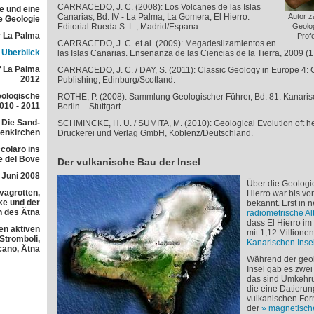
CARRACEDO, J. C. (2008): Los Volcanes de las Islas
e und eine
Canarias, Bd. IV - La Palma, La Gomera, El Hierro.
Autor z
e Geologie
Editorial Rueda S. L., Madrid/Espana.
Geolog
 La Palma
Prof
CARRACEDO, J. C. et al. (2009): Megadeslizamientos en
r Überblick
las Islas Canarias. Ensenanza de las Ciencias de la Tierra, 2009 (1
f La Palma
CARRACEDO, J. C. / DAY, S. (2011): Classic Geology in Europe 4: 
2012
Publishing, Edinburg/Scotland.
eologische
ROTHE, P. (2008): Sammlung Geologischer Führer, Bd. 81: Kanarisch
010 - 2011
Berlin – Stuttgart.
 Die Sand-
SCHMINCKE, H. U. /
SUMITA, M. (2010): Geological Evolution oft h
lenkirchen
Druckerei und Verlag GmbH, Koblenz/Deutschland.
colaro ins
e del Bove
Der vulkanische Bau der Insel
 Juni 2008
Über die Geologie
avagrotten,
Hierro war bis vo
e und der
bekannt. Erst in 
h des Ätna
radiometrische A
dass El Hierro im
en aktiven
mit 1,12 Millione
 Stromboli,
Kanarischen Inse
cano, Ätna
Während der geol
Insel gab es zwei
das sind Umkehr
die eine Datierun
vulkanischen For
der
magnetisch