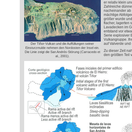
er relativ klein un
Zahlreiche dünne
nacheinander ab u
mächtige Abfolgen
größer wurde und
flacher, lagerten
Lavadecken im Gip
entstand vor etwa
Serie explosiver 
Vulkangruppe. Ihr
auf Valverde und 
Der Tiñor-Vulkan und die Auffüllungen seiner
Einsturzmulde nehmen den Nordosten der Insel ein.
Zu dieser Zeit na
Die Linie zeigt die San Andrés-Störung (Carracedo et
den größten Teil v
al., 2001).