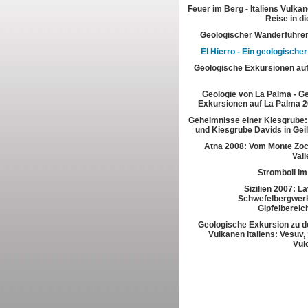
Feuer im Berg - Italiens Vulkan
Reise in di
Geologischer Wanderführer
El Hierro - Ein geologische
Geologische Exkursionen au
Geologie von La Palma - G
Exkursionen auf La Palma 2
Geheimnisse einer Kiesgrube:
und Kiesgrube Davids in Gei
Ätna 2008: Vom Monte Zoc
Vall
Stromboli im
Sizilien 2007: L
Schwefelbergwerk
Gipfelbereic
Geologische Exkursion zu d
Vulkanen Italiens: Vesuv,
Vul