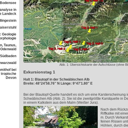
 Bodensee
analyse in
ne Landeck
lingestein
aiserstuhl
: Geologie
orphologie
n, Taunus,
Odenwald
n Südbaden
chwarzwald
Abb. 1: Übersichtskarte der Aufschlüsse (ohne Bl
mithof bei
Exkursionstag 1
 tropische
Devon
Halt 1: Blautopf in der Schwäbischen Alb
Breite: 48°24'58.76'' N Länge: 9°47'1.80'' E
Bei der Blautopf-Quelle handelt es sich um eine Karsterscheinung i
Schwäbischen Alb (Abb. 2). Sie ist die zweitgrößte Karstquelle in D
in einem Kalkstein aus dem Malm (Weißer Jura).
Nach dem Rückzu
Riffkalke mit ein
m. Durch Verkars
feinen Rissen unt
Höhlen, durch die