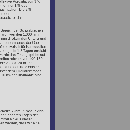
ffektive Porosität von 3 %,
öhlen nur 1 % des
ausmachen. Die 2 %
len den
speicher dar.
n Bereich der Schwäbischen
, weil von den 1.000 mm
 mm direkt in den Untergrund
Schüttungsmenge der Quelle
, die typisch für Karstquellen
smenge, in 1-2 Tagen erreicht
wurde das Einzugsgebiet auf
keiten reichen von 100-150
iefe von ca. 20 m und
ers und der Tiefe entsteht
nter dem Quellaustritt des
. 10 km der Blauhöhle sind
chelkalk (braun-rosa in Abb.
in den höheren Lagen der
ittel alt. Aus dieser
en werden, dass wir eine