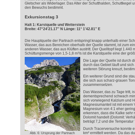
Gletscher als Widerlager. Das Alter der Schutthalden, Schuttkegel 
den Bewuchs bestimmt.
Exkursionstag 3
Halt 1: Karstquelle und Wetterstein
Breite: 47°24'21.17'' N Länge: 11° 1'42.81'' E
Die Hauptquelle der Partnach entspringt knapp unterhalb einer Sc
Wasser, das aus Bereichen oberhalb der Quelle stammt, ist zum 
anderen Wasser, das aus Klüften austritt. Der Quelltopf liegt 1.440 m
Schüttungsmenge von 1,5-1,8 m³/s ist die Karstquelle eine der größ
Die Lage der Quelle ist durch di
durch das Gebiet läuft und sich 
weiteren Störung kreuzt, bestim
Ein weiterer Grund sind die st
die sich aus scharz-grauen Ton
zusammensetzen.
Das Wasser, das zu Tage tritt, is
dementsprechend schwach miner
sich vorwiegend Kalzium und H
Magnesiumanteil ist mit einem 
Magnesium von 4:1 eher gering.
erkennen, dass die Kalke sehr r
Dolomit handelt (Dolomit: Verhä
beträgt 7,2 und die Temperatur 
Durch Tracerversuche konnte e
km² ermittelt werden. Da das du
Abb. 6: Ursprung der Partnach