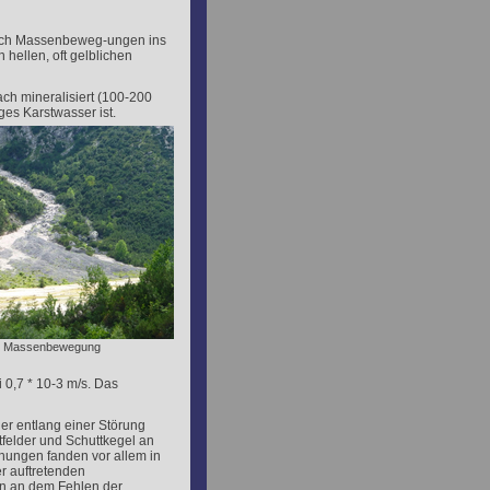
durch Massenbeweg-ungen ins
 hellen, oft gelblichen
ach mineralisiert (100-200
ges Karstwasser ist.
: Massenbewegung
 0,7 * 10
-3
m/s. Das
der entlang einer Störung
tfelder und Schuttkegel an
hungen fanden vor allem in
er auftretenden
en an dem Fehlen der