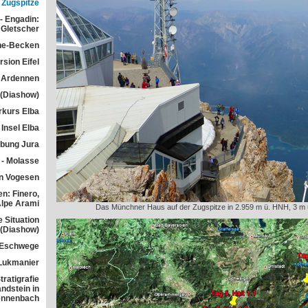
Zugspitze
- Engadin:
Gletscher
he-Becken
sion Eifel
 Ardennen
 (Diashow)
rkurs Elba
Insel Elba
übung Jura
 - Molasse
n Vogesen
n: Finero,
Alpe Arami
Das Münchner Haus auf der Zugspitze in 2.959 m ü. HNH, 3 m u
e Situation
 (Diashow)
 Eschwege
Lukmanier
ratigrafie
ndstein in
ennenbach