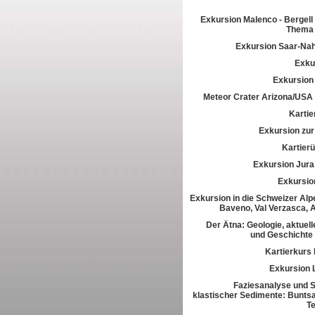
Exkursion Malenco - Bergell 
Thema 
Exkursion Saar-Na
Exkur
Exkursion
Meteor Crater Arizona/USA
Kartie
Exkursion zur 
Kartier
Exkursion Jura
Exkursio
Exkursion in die Schweizer Alpe
Baveno, Val Verzasca, 
Der Ätna: Geologie, aktuell
und Geschichte
Kartierkurs
Exkursion 
Faziesanalyse und St
klastischer Sedimente: Buntsa
T