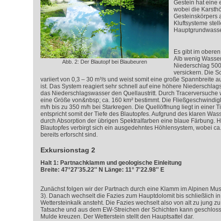
Gestein hat eine e
wobei die Karsth
Gesteinskörpers 
Kluftsysteme stel
Hauptgrundwasser
Es gibt im obere
Alb wenig Wasser
Abb. 2: Der Blautopf bei Blaubeuren
Niederschlag 500
versickern. Die 
variiert von 0,3 – 30 m³/s und weist somit eine große Spannbreite auf
ist. Das System reagiert sehr schnell auf eine höhere Niederschlag
das Niederschlagswasser den Quellaustritt. Durch Tracerversuche 
eine Größe von&nbsp; ca. 160 km² bestimmt. Die Fließgeschwindig
m/h bis zu 350 m/h bei Starkregen. Die Quellöffnung liegt in einer T
entspricht somit der Tiefe des Blautopfes. Aufgrund des klaren Wass
durch Absorption der übrigen Spektralfarben eine blaue Färbung. Hi
Blautopfes verbirgt sich ein ausgedehntes Höhlensystem, wobei ca
bereits erforscht sind.
Exkursionstag 2
Halt 1: Partnachklamm und geologische Einleitung
Breite: 47°27'35.22'' N Länge: 11° 7'22.98'' E
Zunächst folgen wir der Partnach durch eine Klamm im Alpinen Mus
3). Danach wechselt die Fazies zum Hauptdolomit bis schließlich 
Wettersteinkalk ansteht. Die Fazies wechselt also von alt zu jung zu m
Tatsache und aus dem EW-Streichen der Schichten kann geschloss
Mulde kreuzen. Der Wetterstein stellt den Hauptsattel dar.