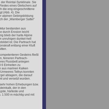
 der Reintal-Synklinale. Sie
estes eines Gletschers auf
ch die eng eingeschnittene
gt (Abb. 4). Die
er alpinen Gebirgsbildung
ich der „Wamberger Sattel“
ruktur bestanden aus
e durch Erosion leicht
g blieb der harte Alpine
in unruhigen dunkel-hell
ildet ist. Die Partnach hat
nskraft entlang einer Kluft
itten.
ompetenteren Gesteins fließt
n, feineren Partnach-
teres Flussbett anlegen
d 6 Einheiten zu
ch aus marinen Kalken
 Urmeeres Tethys konnten
gel ablagern, die darauf
mt und versetzt wurden.
n sehr hohen Erhebungen bzw.
teinkalk, der in den
gste, härteste und
ca. 1.500 m mächtig und mit