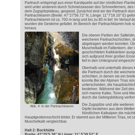
Partnach entspringt aus einer Karstquelle auf der nördlichen Flanke
wird unter anderem durch Schmelzwasser des Schneeferners, des R
dem Zugspitzplateau, gespeist. Zunächst sind wir der Partnach dur
Partnachklamm (Breite: 47°27'56.72'' N, Länge: 11°7'16.10'' E) gefol
Partnachklamm ist ca. 700 m lang und bis zu 80 m tief. Im Verlauf d
wurden die Gesteine gefaltet. Im Bereich der Partnachklamm hob s
heraus.
Die oberen Partien der Sattelst
weicheren Partnachschichten, di
abgetragen werden konnten. Übri
Muschelkalk im Faltenkern, der 
geschichteten Kalkbänken ausgeb
sich aufgrund ihrer großen Erosio
tief in den Untergrund eingeschn
Oberhalb und unterhalb dieses k
die Partnach durch die weichere
schichten, in denen sie ein brei
konnte.Bei der Alpinen Trias sin
unterscheiden, die hauptsächli
bestehen. Während der Zeit des
sich marine Kalke, Tone und Mer
durch die Gebirgsbildung verfor
Die Zugspitze und alle weitere
Abb. 4: In der Partnachklamm
Gipfel bestehen aus dem Wetters
Nördlichen Kalkalpen die mächti
Hauptgesteinsschicht bildet. Er stammt aus der Mittleren Trias, ist 
Muschelkalk vergleichbar.
Halt 2: Bockhütte
Breite: 47°25'5.38'' N Länge: 11° 5'39.52'' E