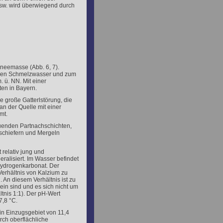
usw. wird überwiegend durch
hneemasse (Abb. 6, 7).
einen Schmelzwasser und zum
. ü. NN. Mit einer
ten in Bayern.
e große Gatterlstörung, die
an der Quelle mit einer
mt.
auenden Partnachschichten,
schiefern und Mergeln
t relativ jung und
alisiert. Im Wasser befindet
ydrogenkarbonat. Der
Verhältnis von Kalzium zu
 An diesem Verhältnis ist zu
ein sind und es sich nicht um
ltnis 1:1). Der pH-Wert
7,8 °C.
in Einzugsgebiet von 11,4
rch oberflächliche