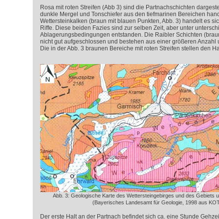
Rosa mit roten Streifen (Abb 3) sind die Partnachschichten dargeste
dunkle Mergel und Tonschiefer aus den tiefmarinen Bereichen hand
Wettersteinkalken (braun mit blauen Punkten, Abb. 3) handelt es 
Riffe. Diese beiden Fazies sind zur selben Zeit, aber unter untersch
Ablagerungsbedingungen entstanden. Die Raibler Schichten (braun
nicht gut aufgeschlossen und bestehen aus einer größeren Anzahl u
Die in der Abb. 3 braunen Bereiche mit roten Streifen stellen den H
Abb. 3: Geologische Karte des Wettersteingebirges und des Gebiets
(Bayerisches Landesamt für Geologie, 1998 aus KO
Der erste Halt an der Partnach befindet sich ca. eine Stunde Gehzei