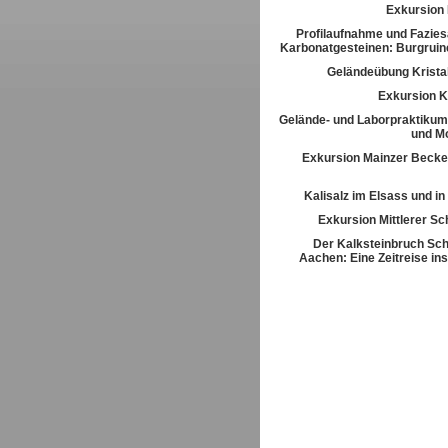
Exkursion
Profilaufnahme und Fazies
Karbonatgesteinen: Burgrui
Geländeübung Kristal
Exkursion K
Gelände- und Laborpraktikum
und M
Exkursion Mainzer Becke
Kalisalz im Elsass und i
Exkursion Mittlerer S
Der Kalksteinbruch Sch
Aachen: Eine Zeitreise ins