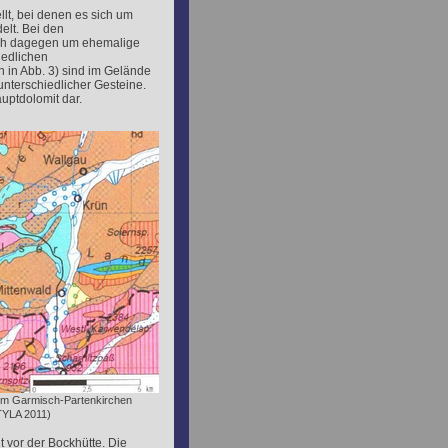
llt, bei denen es sich um
elt. Bei den
sich dagegen um ehemalige
iedlichen
 in Abb. 3) sind im Gelände
nterschiedlicher Gesteine.
auptdolomit dar.
 um Garmisch-Partenkirchen
TYLA 2011)
t vor der Bockhütte. Die