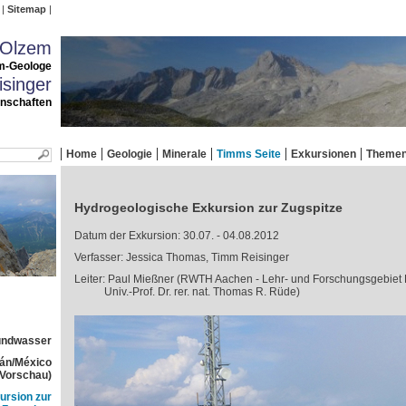
Sitemap
 Olzem
m-Geologe
singer
enschaften
Home
Geologie
Minerale
Timms Seite
Exkursionen
Theme
Hydrogeologische Exkursion zur Zugspitze
Datum der Exkursion: 30.07. - 04.08.2012
Verfasser: Jessica Thomas, Timm Reisinger
Leiter: Paul Mießner (RWTH Aachen - Lehr- und Forschungsgebiet
Univ.-Prof. Dr. rer. nat. Thomas R. Rüde)
rundwasser
tán/México
(Vorschau)
ursion zur