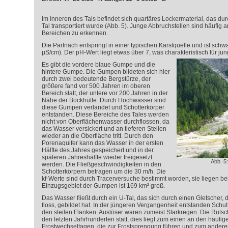
Im Inneren des Tals befindet sich quartäres Lockermaterial, das 
Tal transportiert wurde (Abb. 5). Junge Abbruchstellen sind häufig an
Bereichen zu erkennen.
Die Partnach entspringt in einer typischen Karstquelle und ist schw
µS/cm). Der pH-Wert liegt etwas über 7, was charakteristisch für jun
Es gibt die vordere blaue Gumpe und die
hintere Gumpe. Die Gumpen bildeten sich hier
durch zwei bedeutende Bergstürze, der
größere fand vor 500 Jahren im oberen
Bereich statt, der untere vor 200 Jahren in der
Nähe der Bockhütte. Durch Hochwasser sind
diese Gumpen verlandet und Schotterkörper
entstanden. Diese Bereiche des Tales werden
nicht von Oberflächenwasser durchflossen, da
das Wasser versickert und an tieferen Stellen
wieder an die Oberfläche tritt. Durch den
Porenaquifer kann das Wasser in der ersten
Hälfte des Jahres gespeichert und in der
späteren Jahreshälfte wieder freigesetzt
Abb. 5
werden. Die Fließgeschwindigkeiten in den
Schotterkörpern betragen um die 30 m/h. Die
k
f
-Werte sind durch Tracerversuche bestimmt worden, sie liegen bei
Einzugsgebiet der Gumpen ist 169 km² groß.
Das Wasser fließt durch ein U-Tal, das sich durch einen Gletscher, 
floss, gebildet hat. In der jüngeren Vergangenheit entstanden Schut
den steilen Flanken. Auslöser waren zumeist Starkregen. Die Rutsc
den letzten Jahrhunderten statt, dies liegt zum einen an den häufig
Frostwechseltagen, die zur Frostsprengung führen und zum ander