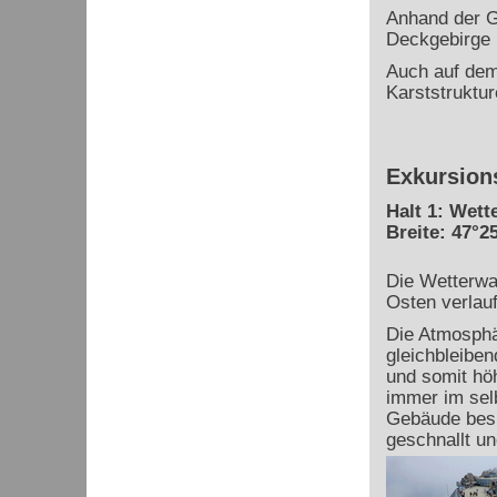
Anhand der Ge
Deckgebirge 
Auch auf dem 
Karststruktur
Exkursion
Halt 1: Wett
Breite: 47°25
Die Wetterwa
Osten verlau
Die Atmosphär
gleichbleiben
und somit höh
immer im sel
Gebäude besit
geschnallt u