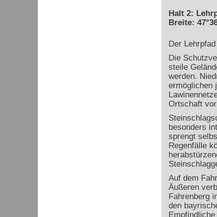
Halt 2: Lehr
Breite: 47°36
Der Lehrpfad 
Die Schutzve
steile Gelän
werden. Nied
ermöglichen 
Lawinennetze 
Ortschaft vo
Steinschlags
besonders in
sprengt selbs
Regenfälle k
herabstürzend
Steinschlagge
Auf dem Fahr
Äußeren verbi
Fahrenberg in
den bayrisch
Empfindliche