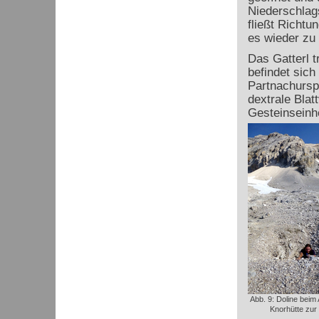
Niederschlags
fließt Richtu
es wieder zu T
Das Gatterl t
befindet sich
Partnachurspr
dextrale Blat
Gesteinseinhe
Abb. 9: Doline beim 
Knorhütte zur