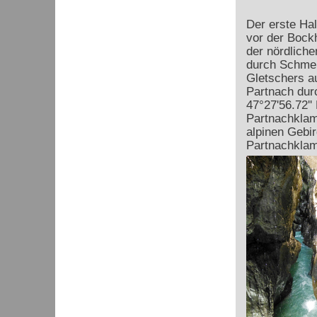
Der erste Hal
vor der Bockh
der nördliche
durch Schmel
Gletschers au
Partnach dur
47°27'56.72'' 
Partnachklamm
alpinen Gebir
Partnachklam