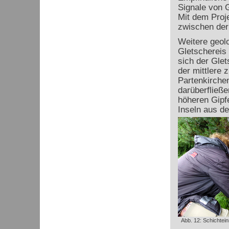
Signale von G
Mit dem Proj
zwischen der
Weitere geol
Gletschereis 
sich der Glet
der mittlere
Partenkirche
darüberfließ
höheren Gipfe
Inseln aus d
Abb. 12: Schichte