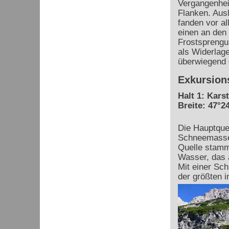
Vergangenheit
Flanken. Aus
fanden vor al
einen an den 
Frostsprengu
als Widerlage
überwiegend 
Exkursion
Halt 1: Kars
Breite: 47°24
Die Hauptquel
Schneemasse 
Quelle stamm
Wasser, das a
Mit einer Sch
der größten i