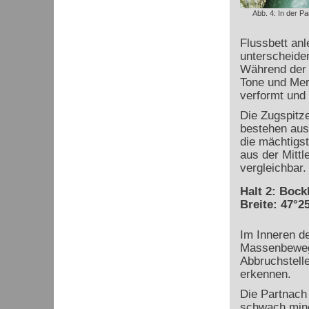
Abb. 4: In der P
Flussbett anl
unterscheide
Während der 
Tone und Merg
verformt und
Die Zugspitz
bestehen aus
die mächtigst
aus der Mittl
vergleichbar.
Halt 2: Bock
Breite: 47°25
Im Inneren de
Massenbeweg-
Abbruchstelle
erkennen.
Die Partnach 
schwach mine