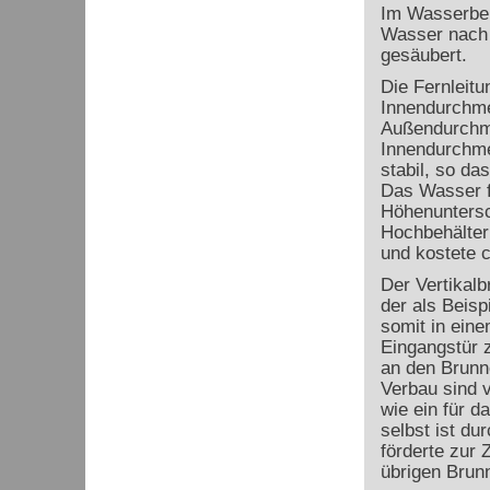
Im Wasserbeh
Wasser nach 
gesäubert.
Die Fernleitu
Innendurchme
Außendurchme
Innendurchme
stabil, so da
Das Wasser f
Höhenuntersc
Hochbehälter
und kostete c
Der Vertikalb
der als Beisp
somit in ein
Eingangstür z
an den Brunn
Verbau sind 
wie ein für d
selbst ist d
förderte zur Z
übrigen Brunn