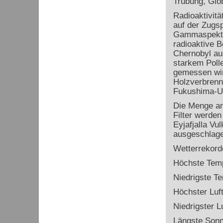
Trübung, Glo
Radioaktivitä
auf der Zugsp
Gammaspektro
radioaktive 
Chernobyl au
starkem Poll
gemessen wird
Holzverbrenn
Fukushima-U
Die Menge an
Filter werde
Eyjafjalla Vu
ausgeschlage
Wetterrekord
Höchste Temp
Niedrigste T
Höchster Luf
Niedrigster L
Längste Sonn