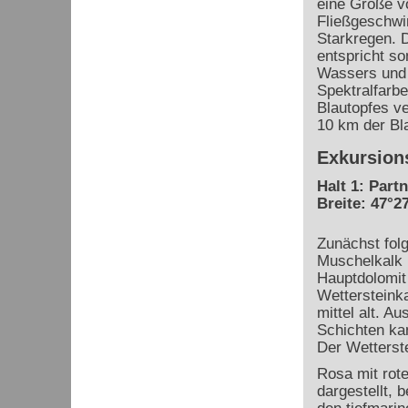
eine Größe v
Fließgeschwi
Starkregen. D
entspricht so
Wassers und d
Spektralfarbe
Blautopfes v
10 km der Bla
Exkursion
Halt 1: Par
Breite: 47°27
Zunächst fol
Muschelkalk 
Hauptdolomit 
Wettersteinka
mittel alt. 
Schichten ka
Der Wetterste
Rosa mit rote
dargestellt, 