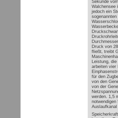
Sekunde vom
Walchensee i
jedoch ein St
sogenannten 
Wasserschlos
Wasserbecke
Druckschwank
Druckrohrleit
Durchmesser b
Druck von 28
fließt, treib
Maschinenhal
Leistung, di
arbeiten vier
Einphasenstr
für den Zugb
von den Gene
von der Gener
Netzspannung
werden. 1,5 m
notwendigen 
Auslaufkanal
Speicherkra