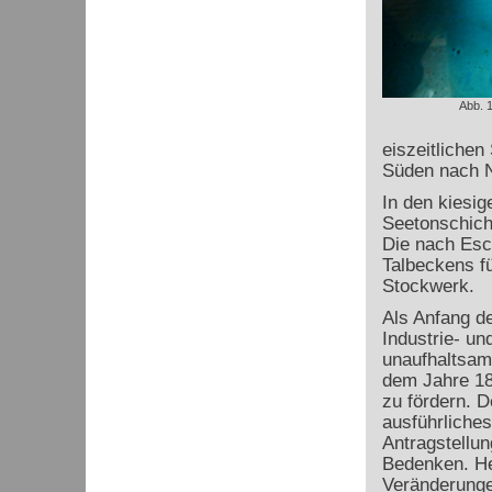
Abb. 
eiszeitlichen
Süden nach N
In den kiesi
Seetonschich
Die nach Esc
Talbeckens f
Stockwerk.
Als Anfang d
Industrie- u
unaufhaltsam
dem Jahre 18
zu fördern. 
ausführliches
Antragstellu
Bedenken. Heu
Veränderunge