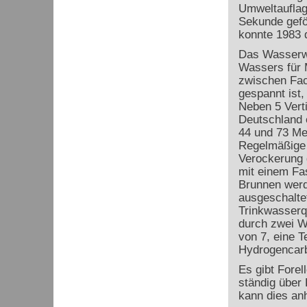
Umweltauflag
Sekunde gefö
konnte 1983 
Das Wasserwe
Wassers für 
zwischen Fac
gespannt ist
Neben 5 Verti
Deutschland 
44 und 73 Met
Regelmäßige 
Verockerung g
mit einem Fa
Brunnen werd
ausgeschaltet
Trinkwasserq
durch zwei W
von 7, eine T
Hydrogencarb
Es gibt Forel
ständig über
kann dies anh