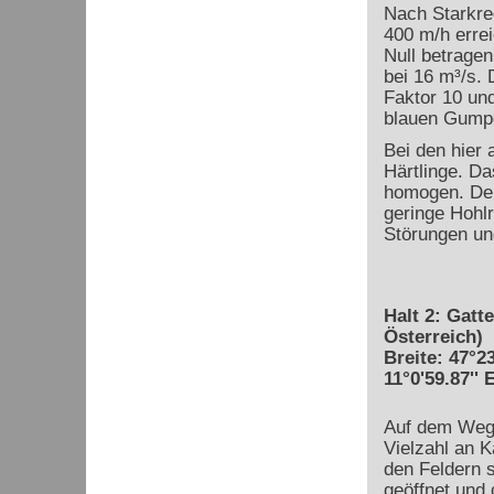
Nach Starkre
400 m/h erre
Null betrage
bei 16 m³/s. 
Faktor 10 und
blauen Gumpen
Bei den hier
Härtlinge. Da
homogen. Der
geringe Hohl
Störungen un
Halt 2: Gatt
Österreich)
Breite: 47°23
11°0'59.87'' 
Auf dem Weg z
Vielzahl an K
den Feldern s
geöffnet und