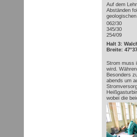
Auf dem Lehr
Abständen fo
geologischen
062/30
345/30
254/09
Halt 3: Wal
Breite: 47°37
Strom muss i
wird. Währen
Besonders zu
abends um ac
Stromversorg
Heißgasturbi
wobei die be