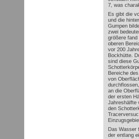
7, was charak
Es gibt die 
und die hint
Gumpen bilde
zwei bedeute
größere fand
oberen Bereic
vor 200 Jahr
Bockhütte. 
sind diese G
Schotterkörp
Bereiche des
von Oberflä
durchflossen,
an die Oberfl
der ersten Hä
Jahreshälfte 
den Schotter
Tracerversuch
Einzugsgebie
Das Wasser fl
der entlang e