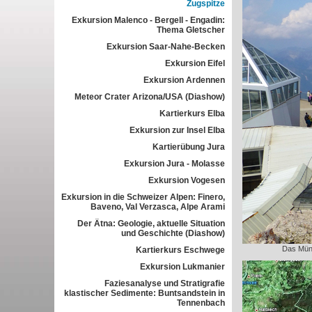
Zugspitze
Exkursion Malenco - Bergell - Engadin:
Thema Gletscher
Exkursion Saar-Nahe-Becken
Exkursion Eifel
Exkursion Ardennen
Meteor Crater Arizona/USA (Diashow)
Kartierkurs Elba
Exkursion zur Insel Elba
Kartierübung Jura
Exkursion Jura - Molasse
Exkursion Vogesen
Exkursion in die Schweizer Alpen: Finero,
Baveno, Val Verzasca, Alpe Arami
Der Ätna: Geologie, aktuelle Situation
und Geschichte (Diashow)
Das Münc
Kartierkurs Eschwege
Exkursion Lukmanier
Faziesanalyse und Stratigrafie
klastischer Sedimente: Buntsandstein in
Tennenbach