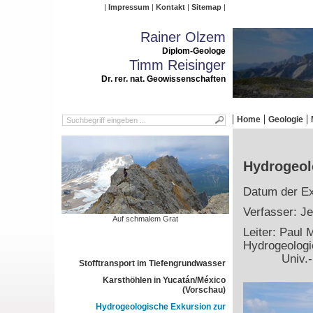
Impressum
Kontakt
Sitemap
Rainer Olzem
Diplom-Geologe
Timm Reisinger
Dr. rer. nat. Geowissenschaften
Home
Geologie
Hydrogeol
Datum der Ex
Verfasser: J
Auf schmalem Grat
Leiter: Paul
Hydrogeologi
Univ.-Prof.
Stofftransport im Tiefengrundwasser
Karsthöhlen in Yucatán/México
(Vorschau)
Hydrogeologische Exkursion zur