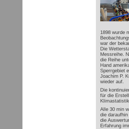
1898 wurde m
Beobachtungs
war der beka
Die Wettersta
Messreihe. N
die Reihe unt
Hand amerika
Sperrgebiet e
Joachim P. K
wieder auf.
Die kontinuie
für die Erste
Klimastatist
Alle 30 min 
die daraufhin
die Auswertu
Erfahrung im