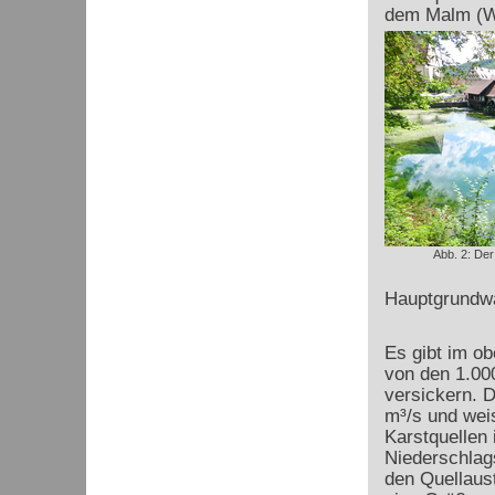
dem Malm (We
Abb. 2: Der
Hauptgrundwa
Es gibt im o
von den 1.00
versickern. D
m³/s und weis
Karstquellen 
Niederschlag
den Quellaus