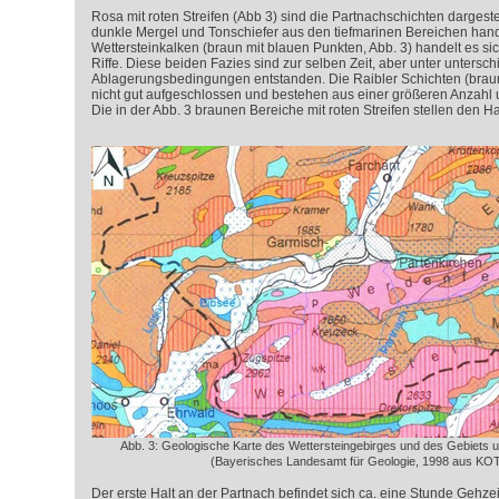
Rosa mit roten Streifen (Abb 3) sind die Partnachschichten dargeste
dunkle Mergel und Tonschiefer aus den tiefmarinen Bereichen hand
Wettersteinkalken (braun mit blauen Punkten, Abb. 3) handelt es 
Riffe. Diese beiden Fazies sind zur selben Zeit, aber unter untersch
Ablagerungsbedingungen entstanden. Die Raibler Schichten (braun
nicht gut aufgeschlossen und bestehen aus einer größeren Anzahl u
Die in der Abb. 3 braunen Bereiche mit roten Streifen stellen den H
Abb. 3: Geologische Karte des Wettersteingebirges und des Gebiets
(Bayerisches Landesamt für Geologie, 1998 aus KO
Der erste Halt an der Partnach befindet sich ca. eine Stunde Gehzei