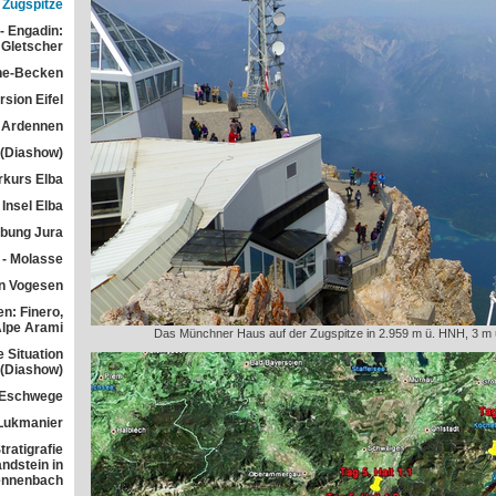
Zugspitze
- Engadin:
Gletscher
he-Becken
sion Eifel
 Ardennen
 (Diashow)
rkurs Elba
Insel Elba
übung Jura
 - Molasse
n Vogesen
n: Finero,
Alpe Arami
Das Münchner Haus auf der Zugspitze in 2.959 m ü. HNH, 3 m u
e Situation
 (Diashow)
 Eschwege
Lukmanier
ratigrafie
ndstein in
ennenbach