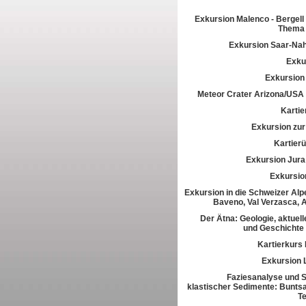
Exkursion Malenco - Bergell 
Thema 
Exkursion Saar-Na
Exkur
Exkursion
Meteor Crater Arizona/USA
Kartie
Exkursion zur 
Kartier
Exkursion Jura
Exkursio
Exkursion in die Schweizer Alpe
Baveno, Val Verzasca, 
Der Ätna: Geologie, aktuell
und Geschichte
Kartierkurs
Exkursion 
Faziesanalyse und St
klastischer Sedimente: Buntsa
T