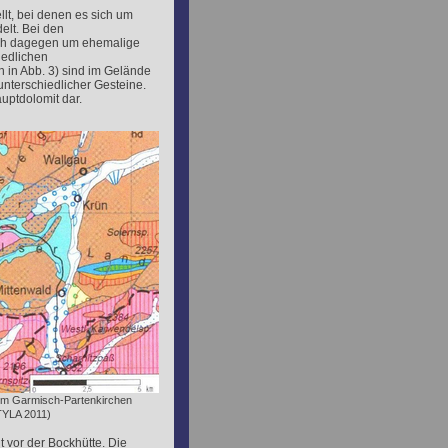
llt, bei denen es sich um
elt. Bei den
sich dagegen um ehemalige
iedlichen
 in Abb. 3) sind im Gelände
nterschiedlicher Gesteine.
auptdolomit dar.
 um Garmisch-Partenkirchen
TYLA 2011)
t vor der Bockhütte. Die