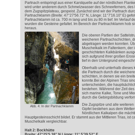
Partnach entspringt aus einer Karstquelle auf der nördlichen Flanke
wird unter anderem durch Schmelzwasser des Schneeferners, des R
dem Zugspitzplateau, gespeist. Zunächst sind wir der Partnach dur
Partnachklamm (Breite: 47°27'56.72'' N, Länge: 11°7'16.10'' E) gefol
Partnachklamm ist ca. 700 m lang und bis zu 80 m tief. Im Verlauf d
wurden die Gesteine gefaltet. Im Bereich der Partnachklamm hob s
heraus.
Die oberen Partien der Sattelst
weicheren Partnachschichten, di
abgetragen werden konnten. Übri
Muschelkalk im Faltenkern, der 
geschichteten Kalkbänken ausgeb
sich aufgrund ihrer großen Erosio
tief in den Untergrund eingeschn
Oberhalb und unterhalb dieses k
die Partnach durch die weichere
schichten, in denen sie ein brei
konnte.Bei der Alpinen Trias sin
unterscheiden, die hauptsächli
bestehen. Während der Zeit des
sich marine Kalke, Tone und Mer
durch die Gebirgsbildung verfor
Die Zugspitze und alle weitere
Abb. 4: In der Partnachklamm
Gipfel bestehen aus dem Wetters
Nördlichen Kalkalpen die mächti
Hauptgesteinsschicht bildet. Er stammt aus der Mittleren Trias, ist 
Muschelkalk vergleichbar.
Halt 2: Bockhütte
Breite: 47°25'5.38'' N Länge: 11° 5'39.52'' E