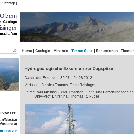
Sitemap
 Olzem
m-Geologe
singer
enschaften
Home
Geologie
Minerale
Timms Seite
Exkursionen
Theme
Hydrogeologische Exkursion zur Zugspitze
Datum der Exkursion: 30.07. - 04.08.2012
Verfasser: Jessica Thomas, Timm Reisinger
Leiter: Paul Mießner (RWTH Aachen - Lehr- und Forschungsgebiet
Univ.-Prof. Dr. rer. nat. Thomas R. Rüde)
rundwasser
tán/México
(Vorschau)
ursion zur