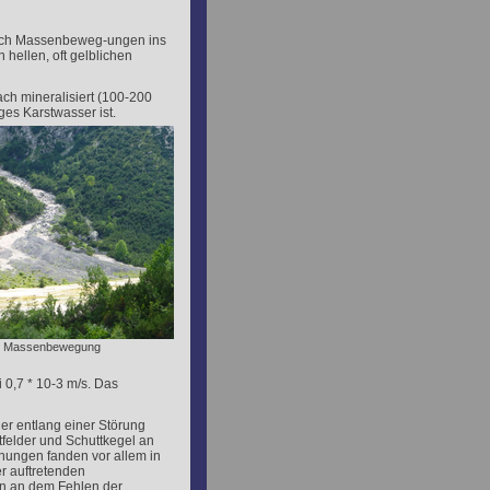
durch Massenbeweg-ungen ins
 hellen, oft gelblichen
ach mineralisiert (100-200
ges Karstwasser ist.
: Massenbewegung
 0,7 * 10
-3
m/s. Das
der entlang einer Störung
tfelder und Schuttkegel an
hungen fanden vor allem in
er auftretenden
en an dem Fehlen der