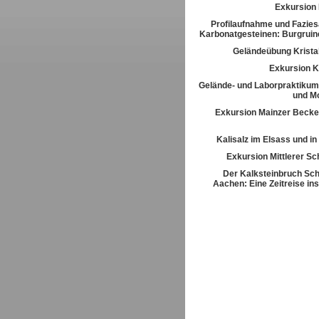
Exkursion
Profilaufnahme und Fazies
Karbonatgesteinen: Burgrui
Geländeübung Kristal
Exkursion K
Gelände- und Laborpraktikum
und M
Exkursion Mainzer Becke
Kalisalz im Elsass und i
Exkursion Mittlerer S
Der Kalksteinbruch Sch
Aachen: Eine Zeitreise ins