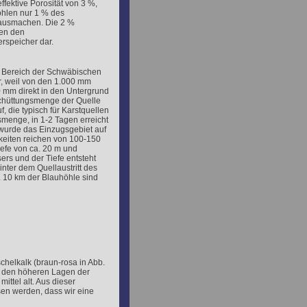
ffektive Porosität von 3 %,
öhlen nur 1 % des
ausmachen. Die 2 %
len den
speicher dar.
n Bereich der Schwäbischen
, weil von den 1.000 mm
 mm direkt in den Untergrund
Schüttungsmenge der Quelle
, die typisch für Karstquellen
smenge, in 1-2 Tagen erreicht
wurde das Einzugsgebiet auf
keiten reichen von 100-150
iefe von ca. 20 m und
ers und der Tiefe entsteht
nter dem Quellaustritt des
. 10 km der Blauhöhle sind
chelkalk (braun-rosa in Abb.
in den höheren Lagen der
ittel alt. Aus dieser
en werden, dass wir eine