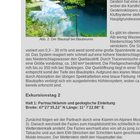
Gestein hat eine e
wobei die Karsth
Gesteinskörpers 
Kluftsysteme stel
Hauptgrundwasser
Es gibt im obere
Alb wenig Wasser
Abb. 2: Der Blautopf bei Blaubeuren
Niederschlag 500
versickern. Die 
variiert von 0,3 – 30 m³/s und weist somit eine große Spannbreite auf
ist. Das System reagiert sehr schnell auf eine höhere Niederschlag
das Niederschlagswasser den Quellaustritt. Durch Tracerversuche 
eine Größe von&nbsp; ca. 160 km² bestimmt. Die Fließgeschwindig
m/h bis zu 350 m/h bei Starkregen. Die Quellöffnung liegt in einer T
entspricht somit der Tiefe des Blautopfes. Aufgrund des klaren Wass
durch Absorption der übrigen Spektralfarben eine blaue Färbung. Hi
Blautopfes verbirgt sich ein ausgedehntes Höhlensystem, wobei ca
bereits erforscht sind.
Exkursionstag 2
Halt 1: Partnachklamm und geologische Einleitung
Breite: 47°27'35.22'' N Länge: 11° 7'22.98'' E
Zunächst folgen wir der Partnach durch eine Klamm im Alpinen Mus
3). Danach wechselt die Fazies zum Hauptdolomit bis schließlich 
Wettersteinkalk ansteht. Die Fazies wechselt also von alt zu jung zu m
Tatsache und aus dem EW-Streichen der Schichten kann geschloss
Mulde kreuzen. Der Wetterstein stellt den Hauptsattel dar.