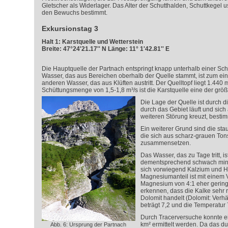
Gletscher als Widerlager. Das Alter der Schutthalden, Schuttkegel 
den Bewuchs bestimmt.
Exkursionstag 3
Halt 1: Karstquelle und Wetterstein
Breite: 47°24'21.17'' N Länge: 11° 1'42.81'' E
Die Hauptquelle der Partnach entspringt knapp unterhalb einer Sc
Wasser, das aus Bereichen oberhalb der Quelle stammt, ist zum 
anderen Wasser, das aus Klüften austritt. Der Quelltopf liegt 1.440 m
Schüttungsmenge von 1,5-1,8 m³/s ist die Karstquelle eine der größ
Die Lage der Quelle ist durch di
durch das Gebiet läuft und sich 
weiteren Störung kreuzt, bestim
Ein weiterer Grund sind die st
die sich aus scharz-grauen Ton
zusammensetzen.
Das Wasser, das zu Tage tritt, is
dementsprechend schwach miner
sich vorwiegend Kalzium und H
Magnesiumanteil ist mit einem 
Magnesium von 4:1 eher gering.
erkennen, dass die Kalke sehr r
Dolomit handelt (Dolomit: Verhä
beträgt 7,2 und die Temperatur 
Durch Tracerversuche konnte e
km² ermittelt werden. Da das du
Abb. 6: Ursprung der Partnach