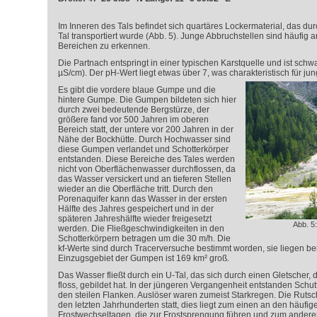
Im Inneren des Tals befindet sich quartäres Lockermaterial, das 
Tal transportiert wurde (Abb. 5). Junge Abbruchstellen sind häufig an
Bereichen zu erkennen.
Die Partnach entspringt in einer typischen Karstquelle und ist schw
µS/cm). Der pH-Wert liegt etwas über 7, was charakteristisch für jun
Es gibt die vordere blaue Gumpe und die
hintere Gumpe. Die Gumpen bildeten sich hier
durch zwei bedeutende Bergstürze, der
größere fand vor 500 Jahren im oberen
Bereich statt, der untere vor 200 Jahren in der
Nähe der Bockhütte. Durch Hochwasser sind
diese Gumpen verlandet und Schotterkörper
entstanden. Diese Bereiche des Tales werden
nicht von Oberflächenwasser durchflossen, da
das Wasser versickert und an tieferen Stellen
wieder an die Oberfläche tritt. Durch den
Porenaquifer kann das Wasser in der ersten
Hälfte des Jahres gespeichert und in der
späteren Jahreshälfte wieder freigesetzt
Abb. 5
werden. Die Fließgeschwindigkeiten in den
Schotterkörpern betragen um die 30 m/h. Die
k
f
-Werte sind durch Tracerversuche bestimmt worden, sie liegen bei
Einzugsgebiet der Gumpen ist 169 km² groß.
Das Wasser fließt durch ein U-Tal, das sich durch einen Gletscher, 
floss, gebildet hat. In der jüngeren Vergangenheit entstanden Schut
den steilen Flanken. Auslöser waren zumeist Starkregen. Die Rutsc
den letzten Jahrhunderten statt, dies liegt zum einen an den häufig
Frostwechseltagen, die zur Frostsprengung führen und zum ander