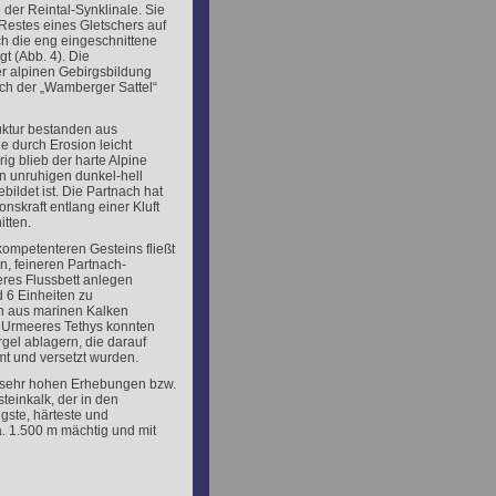
 der Reintal-Synklinale. Sie
estes eines Gletschers auf
ch die eng eingeschnittene
gt (Abb. 4). Die
er alpinen Gebirgsbildung
ich der „Wamberger Sattel“
ruktur bestanden aus
e durch Erosion leicht
g blieb der harte Alpine
in unruhigen dunkel-hell
ildet ist. Die Partnach hat
nskraft entlang einer Kluft
itten.
ompetenteren Gesteins fließt
n, feineren Partnach-
teres Flussbett anlegen
d 6 Einheiten zu
ch aus marinen Kalken
 Urmeeres Tethys konnten
gel ablagern, die darauf
mt und versetzt wurden.
n sehr hohen Erhebungen bzw.
teinkalk, der in den
gste, härteste und
ca. 1.500 m mächtig und mit