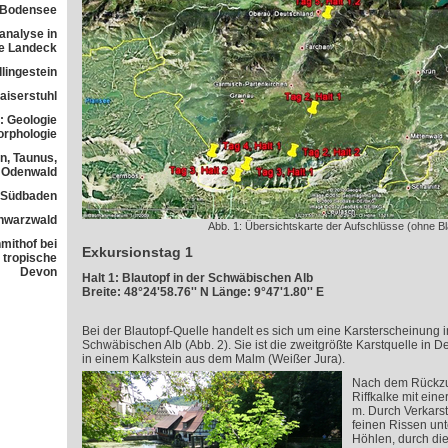
 Bodensee
analyse in
ne Landeck
lingestein
aiserstuhl
: Geologie
orphologie
n, Taunus,
Odenwald
n Südbaden
chwarzwald
Abb. 1: Übersichtskarte der Aufschlüsse (ohne Bl
mithof bei
Exkursionstag 1
 tropische
Devon
Halt 1: Blautopf in der Schwäbischen Alb
Breite: 48°24'58.76'' N Länge: 9°47'1.80'' E
Bei der Blautopf-Quelle handelt es sich um eine Karsterscheinung i
Schwäbischen Alb (Abb. 2). Sie ist die zweitgrößte Karstquelle in D
in einem Kalkstein aus dem Malm (Weißer Jura).
Nach dem Rückzu
Riffkalke mit ein
m. Durch Verkars
feinen Rissen unt
Höhlen, durch die