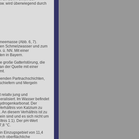
usw. wird überwiegend durch
hneemasse (Abb. 6, 7).
einen Schmelzwasser und zum
. ü. NN. Mit einer
ten in Bayern.
e große Gatterlstörung, die
an der Quelle mit einer
mt.
auenden Partnachschichten,
schiefern und Mergeln
t relativ jung und
alisiert. Im Wasser befindet
ydrogenkarbonat. Der
Verhältnis von Kalzium zu
 An diesem Verhältnis ist zu
ein sind und es sich nicht um
ltnis 1:1). Der pH-Wert
7,8 °C.
in Einzugsgebiet von 11,4
rch oberflächliche