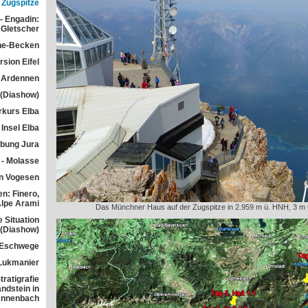
Zugspitze
- Engadin:
Gletscher
he-Becken
sion Eifel
 Ardennen
 (Diashow)
rkurs Elba
Insel Elba
übung Jura
 - Molasse
n Vogesen
n: Finero,
Alpe Arami
Das Münchner Haus auf der Zugspitze in 2.959 m ü. HNH, 3 m u
e Situation
 (Diashow)
 Eschwege
Lukmanier
ratigrafie
ndstein in
ennenbach