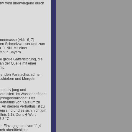
usw. wird überwiegend durch
hneemasse (Abb. 6, 7).
einen Schmelzwasser und zum
. ü. NN. Mit einer
ten in Bayern.
e große Gatterlstörung, die
an der Quelle mit einer
mt.
auenden Partnachschichten,
schiefern und Mergeln
t relativ jung und
alisiert. Im Wasser befindet
ydrogenkarbonat. Der
Verhältnis von Kalzium zu
 An diesem Verhältnis ist zu
ein sind und es sich nicht um
ltnis 1:1). Der pH-Wert
7,8 °C.
in Einzugsgebiet von 11,4
rch oberflächliche