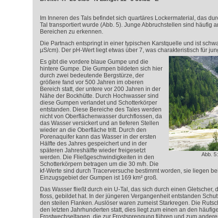
Im Inneren des Tals befindet sich quartäres Lockermaterial, das 
Tal transportiert wurde (Abb. 5). Junge Abbruchstellen sind häufig an
Bereichen zu erkennen.
Die Partnach entspringt in einer typischen Karstquelle und ist schw
µS/cm). Der pH-Wert liegt etwas über 7, was charakteristisch für jun
Es gibt die vordere blaue Gumpe und die
hintere Gumpe. Die Gumpen bildeten sich hier
durch zwei bedeutende Bergstürze, der
größere fand vor 500 Jahren im oberen
Bereich statt, der untere vor 200 Jahren in der
Nähe der Bockhütte. Durch Hochwasser sind
diese Gumpen verlandet und Schotterkörper
entstanden. Diese Bereiche des Tales werden
nicht von Oberflächenwasser durchflossen, da
das Wasser versickert und an tieferen Stellen
wieder an die Oberfläche tritt. Durch den
Porenaquifer kann das Wasser in der ersten
Hälfte des Jahres gespeichert und in der
späteren Jahreshälfte wieder freigesetzt
Abb. 5
werden. Die Fließgeschwindigkeiten in den
Schotterkörpern betragen um die 30 m/h. Die
k
f
-Werte sind durch Tracerversuche bestimmt worden, sie liegen bei
Einzugsgebiet der Gumpen ist 169 km² groß.
Das Wasser fließt durch ein U-Tal, das sich durch einen Gletscher, 
floss, gebildet hat. In der jüngeren Vergangenheit entstanden Schut
den steilen Flanken. Auslöser waren zumeist Starkregen. Die Rutsc
den letzten Jahrhunderten statt, dies liegt zum einen an den häufig
Frostwechseltagen, die zur Frostsprengung führen und zum ander