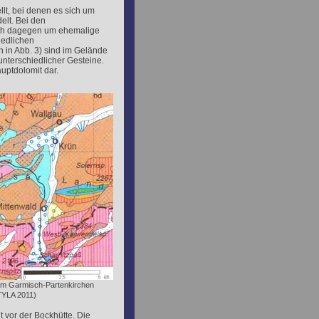
llt, bei denen es sich um
elt. Bei den
sich dagegen um ehemalige
iedlichen
 in Abb. 3) sind im Gelände
nterschiedlicher Gesteine.
auptdolomit dar.
 um Garmisch-Partenkirchen
TYLA 2011)
t vor der Bockhütte. Die