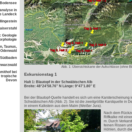
 Bodensee
analyse in
ne Landeck
lingestein
aiserstuhl
: Geologie
orphologie
n, Taunus,
Odenwald
n Südbaden
chwarzwald
Abb. 1: Übersichtskarte der Aufschlüsse (ohne Bl
mithof bei
Exkursionstag 1
 tropische
Devon
Halt 1: Blautopf in der Schwäbischen Alb
Breite: 48°24'58.76'' N Länge: 9°47'1.80'' E
Bei der Blautopf-Quelle handelt es sich um eine Karsterscheinung i
Schwäbischen Alb (Abb. 2). Sie ist die zweitgrößte Karstquelle in D
in einem Kalkstein aus dem Malm (Weißer Jura).
Nach dem Rückzu
Riffkalke mit ein
m. Durch Verkars
feinen Rissen unt
Höhlen, durch die