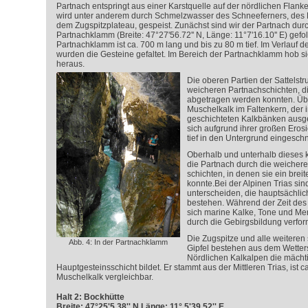
Partnach entspringt aus einer Karstquelle auf der nördlichen Flanke
wird unter anderem durch Schmelzwasser des Schneeferners, des R
dem Zugspitzplateau, gespeist. Zunächst sind wir der Partnach dur
Partnachklamm (Breite: 47°27'56.72'' N, Länge: 11°7'16.10'' E) gefol
Partnachklamm ist ca. 700 m lang und bis zu 80 m tief. Im Verlauf d
wurden die Gesteine gefaltet. Im Bereich der Partnachklamm hob s
heraus.
Die oberen Partien der Sattelst
weicheren Partnachschichten, di
abgetragen werden konnten. Übri
Muschelkalk im Faltenkern, der 
geschichteten Kalkbänken ausgeb
sich aufgrund ihrer großen Erosio
tief in den Untergrund eingeschn
Oberhalb und unterhalb dieses k
die Partnach durch die weichere
schichten, in denen sie ein brei
konnte.Bei der Alpinen Trias sin
unterscheiden, die hauptsächli
bestehen. Während der Zeit des
sich marine Kalke, Tone und Mer
durch die Gebirgsbildung verfor
Die Zugspitze und alle weitere
Abb. 4: In der Partnachklamm
Gipfel bestehen aus dem Wetters
Nördlichen Kalkalpen die mächti
Hauptgesteinsschicht bildet. Er stammt aus der Mittleren Trias, ist 
Muschelkalk vergleichbar.
Halt 2: Bockhütte
Breite: 47°25'5.38'' N Länge: 11° 5'39.52'' E