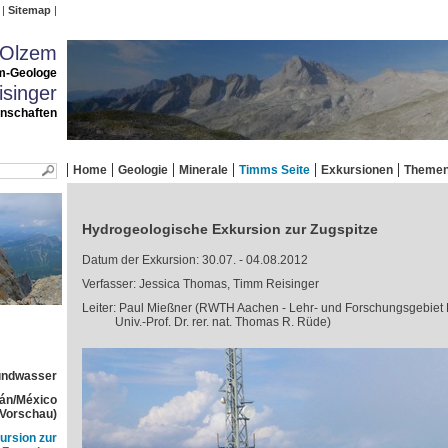
Sitemap
 Olzem
m-Geologe
singer
enschaften
Home
Geologie
Minerale
Timms Seite
Exkursionen
Theme
Hydrogeologische Exkursion zur Zugspitze
Datum der Exkursion: 30.07. - 04.08.2012
Verfasser: Jessica Thomas, Timm Reisinger
Leiter: Paul Mießner (RWTH Aachen - Lehr- und Forschungsgebiet
Univ.-Prof. Dr. rer. nat. Thomas R. Rüde)
rundwasser
tán/México
(Vorschau)
ursion zur