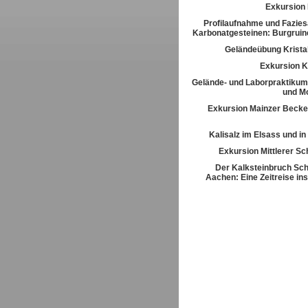
Exkursion
Profilaufnahme und Fazies
Karbonatgesteinen: Burgrui
Geländeübung Kristal
Exkursion K
Gelände- und Laborpraktikum
und M
Exkursion Mainzer Becke
Kalisalz im Elsass und i
Exkursion Mittlerer S
Der Kalksteinbruch Sch
Aachen: Eine Zeitreise ins