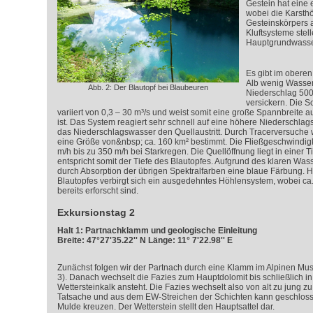
Gestein hat eine e
wobei die Karsth
Gesteinskörpers 
Kluftsysteme stel
Hauptgrundwasser
Es gibt im obere
Alb wenig Wasser
Abb. 2: Der Blautopf bei Blaubeuren
Niederschlag 500
versickern. Die 
variiert von 0,3 – 30 m³/s und weist somit eine große Spannbreite auf
ist. Das System reagiert sehr schnell auf eine höhere Niederschlag
das Niederschlagswasser den Quellaustritt. Durch Tracerversuche 
eine Größe von&nbsp; ca. 160 km² bestimmt. Die Fließgeschwindig
m/h bis zu 350 m/h bei Starkregen. Die Quellöffnung liegt in einer T
entspricht somit der Tiefe des Blautopfes. Aufgrund des klaren Wass
durch Absorption der übrigen Spektralfarben eine blaue Färbung. Hi
Blautopfes verbirgt sich ein ausgedehntes Höhlensystem, wobei ca
bereits erforscht sind.
Exkursionstag 2
Halt 1: Partnachklamm und geologische Einleitung
Breite: 47°27'35.22'' N Länge: 11° 7'22.98'' E
Zunächst folgen wir der Partnach durch eine Klamm im Alpinen Mus
3). Danach wechselt die Fazies zum Hauptdolomit bis schließlich 
Wettersteinkalk ansteht. Die Fazies wechselt also von alt zu jung zu m
Tatsache und aus dem EW-Streichen der Schichten kann geschloss
Mulde kreuzen. Der Wetterstein stellt den Hauptsattel dar.