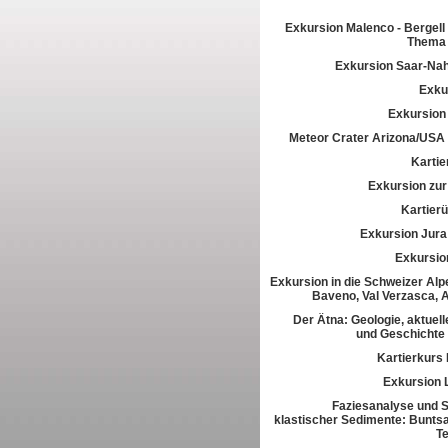
Exkursion Malenco - Bergell 
Thema 
Exkursion Saar-Na
Exkur
Exkursion
Meteor Crater Arizona/USA
Kartie
Exkursion zur 
Kartier
Exkursion Jura
Exkursio
Exkursion in die Schweizer Alpe
Baveno, Val Verzasca, 
Der Ätna: Geologie, aktuell
und Geschichte
Kartierkurs
Exkursion 
Faziesanalyse und St
klastischer Sedimente: Buntsa
T