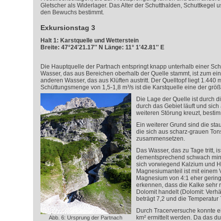
Gletscher als Widerlager. Das Alter der Schutthalden, Schuttkegel 
den Bewuchs bestimmt.
Exkursionstag 3
Halt 1: Karstquelle und Wetterstein
Breite: 47°24'21.17'' N Länge: 11° 1'42.81'' E
Die Hauptquelle der Partnach entspringt knapp unterhalb einer Sc
Wasser, das aus Bereichen oberhalb der Quelle stammt, ist zum 
anderen Wasser, das aus Klüften austritt. Der Quelltopf liegt 1.440 m
Schüttungsmenge von 1,5-1,8 m³/s ist die Karstquelle eine der größ
Die Lage der Quelle ist durch di
durch das Gebiet läuft und sich 
weiteren Störung kreuzt, bestim
Ein weiterer Grund sind die st
die sich aus scharz-grauen Ton
zusammensetzen.
Das Wasser, das zu Tage tritt, is
dementsprechend schwach miner
sich vorwiegend Kalzium und H
Magnesiumanteil ist mit einem 
Magnesium von 4:1 eher gering.
erkennen, dass die Kalke sehr r
Dolomit handelt (Dolomit: Verhä
beträgt 7,2 und die Temperatur 
Durch Tracerversuche konnte e
km² ermittelt werden. Da das du
Abb. 6: Ursprung der Partnach