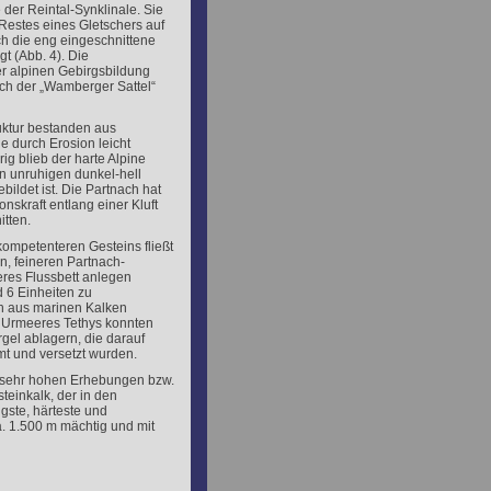
 der Reintal-Synklinale. Sie
estes eines Gletschers auf
ch die eng eingeschnittene
gt (Abb. 4). Die
er alpinen Gebirgsbildung
ich der „Wamberger Sattel“
ruktur bestanden aus
e durch Erosion leicht
g blieb der harte Alpine
in unruhigen dunkel-hell
ildet ist. Die Partnach hat
nskraft entlang einer Kluft
itten.
ompetenteren Gesteins fließt
n, feineren Partnach-
teres Flussbett anlegen
d 6 Einheiten zu
ch aus marinen Kalken
 Urmeeres Tethys konnten
gel ablagern, die darauf
mt und versetzt wurden.
n sehr hohen Erhebungen bzw.
teinkalk, der in den
gste, härteste und
ca. 1.500 m mächtig und mit