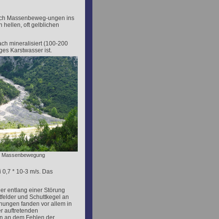
durch Massenbeweg-ungen ins
 hellen, oft gelblichen
ach mineralisiert (100-200
ges Karstwasser ist.
: Massenbewegung
 0,7 * 10
-3
m/s. Das
der entlang einer Störung
tfelder und Schuttkegel an
hungen fanden vor allem in
er auftretenden
en an dem Fehlen der