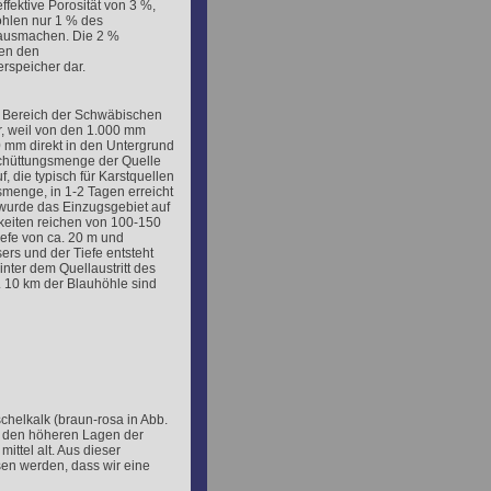
ffektive Porosität von 3 %,
öhlen nur 1 % des
ausmachen. Die 2 %
len den
speicher dar.
n Bereich der Schwäbischen
, weil von den 1.000 mm
 mm direkt in den Untergrund
Schüttungsmenge der Quelle
, die typisch für Karstquellen
smenge, in 1-2 Tagen erreicht
wurde das Einzugsgebiet auf
keiten reichen von 100-150
iefe von ca. 20 m und
ers und der Tiefe entsteht
nter dem Quellaustritt des
. 10 km der Blauhöhle sind
chelkalk (braun-rosa in Abb.
in den höheren Lagen der
ittel alt. Aus dieser
en werden, dass wir eine