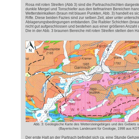
Rosa mit roten Streifen (Abb 3) sind die Partnachschichten dargeste
dunkle Mergel und Tonschiefer aus den tiefmarinen Bereichen hand
Wettersteinkalken (braun mit blauen Punkten, Abb. 3) handelt es 
Riffe. Diese beiden Fazies sind zur selben Zeit, aber unter untersch
Ablagerungsbedingungen entstanden. Die Raibler Schichten (braun
nicht gut aufgeschlossen und bestehen aus einer größeren Anzahl u
Die in der Abb. 3 braunen Bereiche mit roten Streifen stellen den H
Abb. 3: Geologische Karte des Wettersteingebirges und des Gebiets
(Bayerisches Landesamt für Geologie, 1998 aus KO
Der erste Halt an der Partnach befindet sich ca. eine Stunde Gehzei