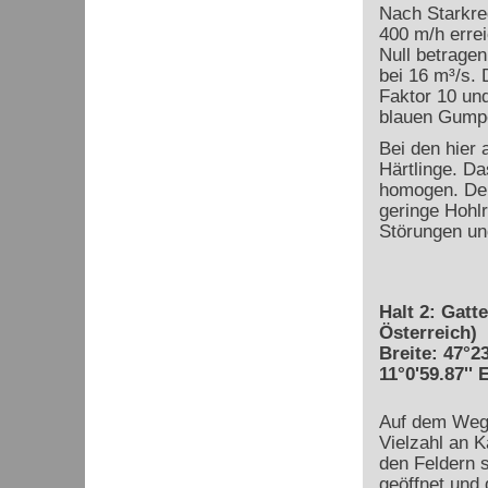
Nach Starkre
400 m/h erre
Null betrage
bei 16 m³/s. 
Faktor 10 und
blauen Gumpen
Bei den hier
Härtlinge. Da
homogen. Der
geringe Hohl
Störungen un
Halt 2: Gatt
Österreich)
Breite: 47°23
11°0'59.87'' 
Auf dem Weg z
Vielzahl an K
den Feldern s
geöffnet und