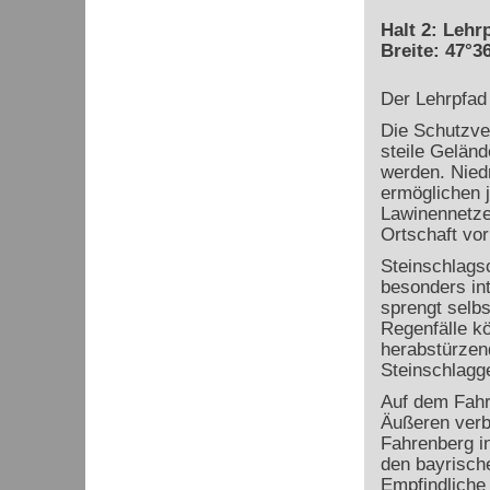
Halt 2: Lehr
Breite: 47°36
Der Lehrpfad 
Die Schutzve
steile Gelän
werden. Nied
ermöglichen 
Lawinennetze 
Ortschaft vo
Steinschlags
besonders in
sprengt selbs
Regenfälle k
herabstürzend
Steinschlagge
Auf dem Fahr
Äußeren verbi
Fahrenberg in
den bayrisch
Empfindliche