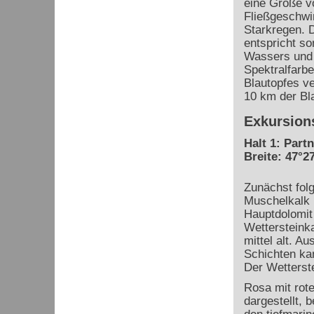
eine Größe v
Fließgeschwi
Starkregen. D
entspricht so
Wassers und d
Spektralfarbe
Blautopfes v
10 km der Bla
Exkursion
Halt 1: Par
Breite: 47°27
Zunächst fol
Muschelkalk 
Hauptdolomit 
Wettersteinka
mittel alt. 
Schichten ka
Der Wetterste
Rosa mit rote
dargestellt, 