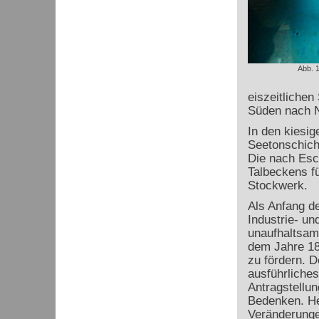
Abb. 
eiszeitlichen
Süden nach N
In den kiesi
Seetonschich
Die nach Esc
Talbeckens f
Stockwerk.
Als Anfang d
Industrie- u
unaufhaltsam
dem Jahre 18
zu fördern. 
ausführliches
Antragstellu
Bedenken. Heu
Veränderunge