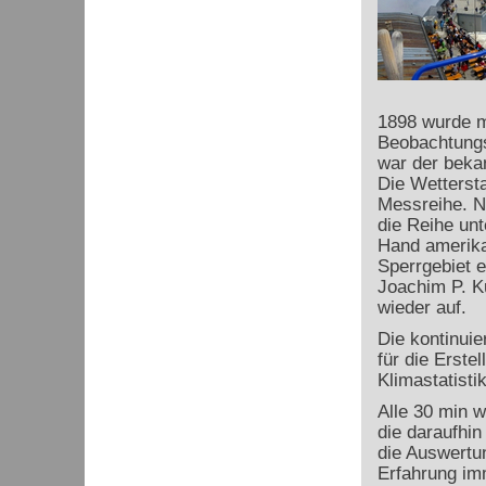
1898 wurde m
Beobachtungs
war der beka
Die Wettersta
Messreihe. N
die Reihe unt
Hand amerika
Sperrgebiet e
Joachim P. K
wieder auf.
Die kontinuie
für die Erste
Klimastatist
Alle 30 min 
die daraufhin
die Auswertu
Erfahrung im