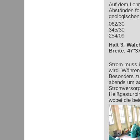
Auf dem Lehr
Abständen fo
geologischen
062/30
345/30
254/09
Halt 3: Wal
Breite: 47°37
Strom muss i
wird. Währen
Besonders zu
abends um ac
Stromversorg
Heißgasturbi
wobei die be