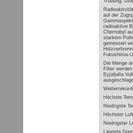
Trübung, Glo
Radioaktivitä
auf der Zugsp
Gammaspektro
radioaktive 
Chernobyl au
starkem Poll
gemessen wird
Holzverbrenn
Fukushima-U
Die Menge an
Filter werde
Eyjafjalla Vu
ausgeschlage
Wetterrekord
Höchste Temp
Niedrigste T
Höchster Luf
Niedrigster L
Längste Sonn