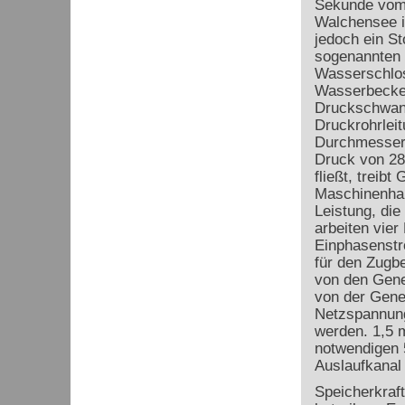
Sekunde vom
Walchensee i
jedoch ein St
sogenannten 
Wasserschlos
Wasserbecke
Druckschwank
Druckrohrleit
Durchmesser b
Druck von 28
fließt, treib
Maschinenhal
Leistung, di
arbeiten vier
Einphasenstr
für den Zugb
von den Gene
von der Gener
Netzspannung
werden. 1,5 m
notwendigen 
Auslaufkanal
Speicherkra