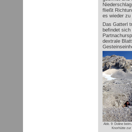
Niederschlags
fließt Richtu
es wieder zu T
Das Gatterl t
befindet sich
Partnachurspr
dextrale Blat
Gesteinseinhe
Abb. 9: Doline beim 
Knorhütte zur