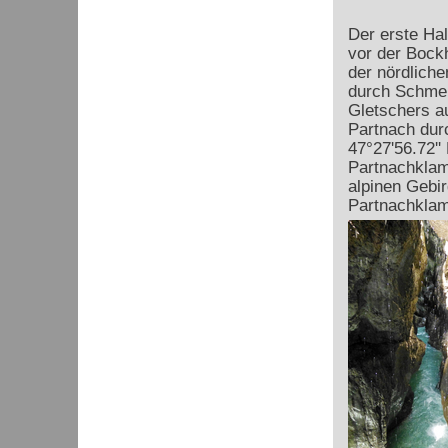
Der erste Hal
vor der Bockh
der nördliche
durch Schmel
Gletschers au
Partnach dur
47°27'56.72'' 
Partnachklamm
alpinen Gebir
Partnachklam