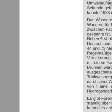
Umweltauflag
Sekunde gefö
konnte 1983 
Das Wasserwe
Wassers für 
zwischen Fac
gespannt ist
Neben 5 Verti
Deutschland 
44 und 73 Met
Regelmäßige 
Verockerung g
mit einem Fa
Brunnen werd
ausgeschaltet
Trinkwasserq
durch zwei W
von 7, eine T
Hydrogencarb
Es gibt Forel
ständig über
kann dies anh