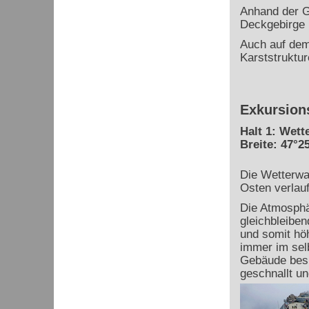
Anhand der Ge
Deckgebirge 
Auch auf dem 
Karststruktur
Exkursion
Halt 1: Wett
Breite: 47°25
Die Wetterwa
Osten verlau
Die Atmosphär
gleichbleiben
und somit höh
immer im sel
Gebäude besit
geschnallt u