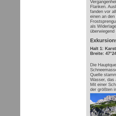
Vergangenheit
Flanken. Aus
fanden vor al
einen an den 
Frostsprengu
als Widerlage
überwiegend 
Exkursion
Halt 1: Kars
Breite: 47°24
Die Hauptquel
Schneemasse 
Quelle stamm
Wasser, das a
Mit einer Sch
der größten i