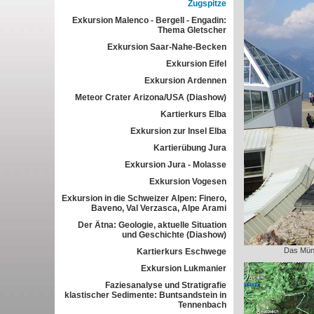
Zugspitze
Exkursion Malenco - Bergell - Engadin:
Thema Gletscher
Exkursion Saar-Nahe-Becken
Exkursion Eifel
Exkursion Ardennen
Meteor Crater Arizona/USA (Diashow)
Kartierkurs Elba
Exkursion zur Insel Elba
Kartierübung Jura
Exkursion Jura - Molasse
Exkursion Vogesen
Exkursion in die Schweizer Alpen: Finero,
Baveno, Val Verzasca, Alpe Arami
Der Ätna: Geologie, aktuelle Situation
und Geschichte (Diashow)
Das Münc
Kartierkurs Eschwege
Exkursion Lukmanier
Faziesanalyse und Stratigrafie
klastischer Sedimente: Buntsandstein in
Tennenbach