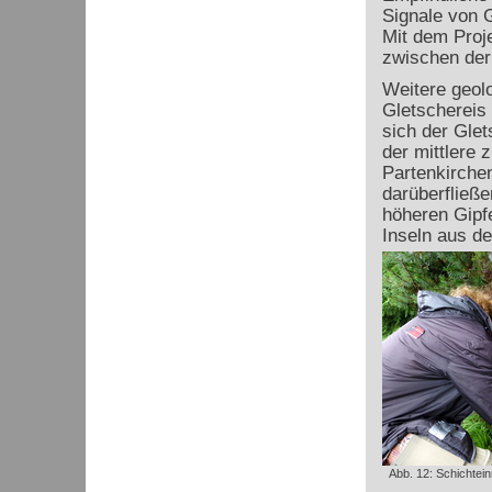
Signale von G
Mit dem Proj
zwischen der
Weitere geol
Gletschereis 
sich der Glet
der mittlere
Partenkirche
darüberfließ
höheren Gipfe
Inseln aus d
Abb. 12: Schichte