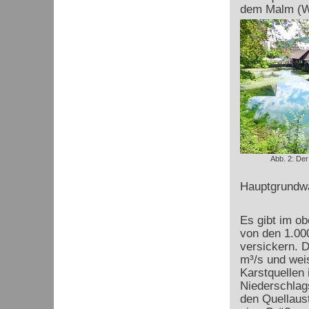
dem Malm (We
Abb. 2: Der
Hauptgrundwa
Es gibt im o
von den 1.00
versickern. D
m³/s und weis
Karstquellen 
Niederschlag
den Quellaus