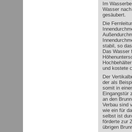
Im Wasserbeh
Wasser nach 
gesäubert.
Die Fernleitu
Innendurchme
Außendurchme
Innendurchme
stabil, so da
Das Wasser f
Höhenuntersc
Hochbehälter
und kostete c
Der Vertikalb
der als Beisp
somit in ein
Eingangstür z
an den Brunn
Verbau sind 
wie ein für d
selbst ist d
förderte zur Z
übrigen Brunn