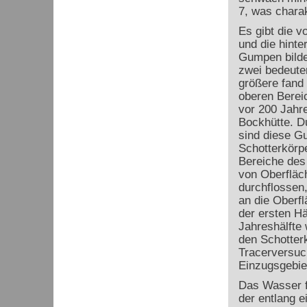
7, was charak
Es gibt die 
und die hint
Gumpen bilde
zwei bedeute
größere fand
oberen Bereic
vor 200 Jahr
Bockhütte. 
sind diese G
Schotterkörp
Bereiche des
von Oberflä
durchflossen,
an die Oberfl
der ersten Hä
Jahreshälfte 
den Schotter
Tracerversuch
Einzugsgebie
Das Wasser fl
der entlang e