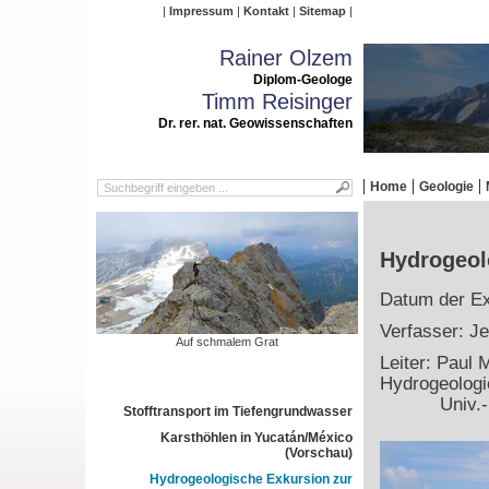
Impressum
Kontakt
Sitemap
Rainer Olzem
Diplom-Geologe
Timm Reisinger
Dr. rer. nat. Geowissenschaften
Home
Geologie
Hydrogeol
Datum der Ex
Verfasser: J
Auf schmalem Grat
Leiter: Paul
Hydrogeologi
Univ.-Prof.
Stofftransport im Tiefengrundwasser
Karsthöhlen in Yucatán/México
(Vorschau)
Hydrogeologische Exkursion zur