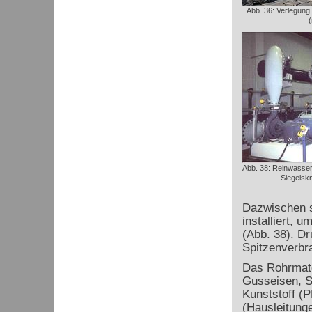
Abb. 36: Verlegung
Abb. 38: Reinwasse
Siegelsk
Dazwischen 
installiert, 
(Abb. 38). D
Spitzenverbr
Das Rohrmate
Gusseisen, S
Kunststoff (P
(Hausleitung