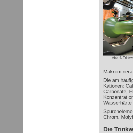
Abb. 4: Trinkw
Makromineral
Die am häufi
Kationen: Ca
Carbonate, H
Konzentratio
Wasserhärte 
Spurenelemen
Chrom, Molyb
Die Trink