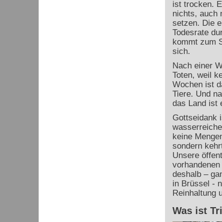
ist trocken. 
nichts, auch 
setzen. Die 
Todesrate du
kommt zum Sti
sich.
Nach einer Wo
Toten, weil k
Wochen ist d
Tiere. Und na
das Land ist
Gottseidank i
wasserreiche
keine Mengen
sondern kehr
Unsere öffen
vorhandenen 
deshalb – ga
in Brüssel - 
Reinhaltung 
Was ist T