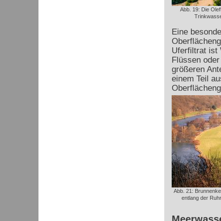
Abb. 19: Die Oleft
Trinkwasse
Eine besonde
Oberflächenge
Uferfiltrat i
Flüssen oder
größeren Ant
einem Teil a
Oberflächeng
Abb. 21: Brunnenket
entlang der Ruhr
Meerwasse