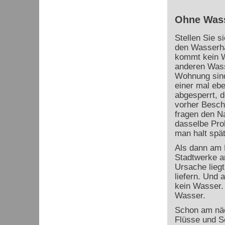
Ohne Wass
Stellen Sie s
den Wasserha
kommt kein W
anderen Wass
Wohnung sind
einer mal eb
abgesperrt, d
vorher Besch
fragen den N
dasselbe Pro
man halt spät
Als dann am 
Stadtwerke a
Ursache lieg
liefern. Und 
kein Wasser.
Wasser.
Schon am näc
Flüsse und S