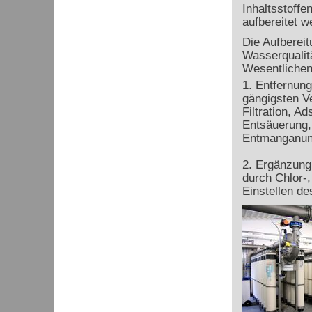
Inhaltsstoff
aufbereitet w
Die Aufberei
Wasserqualit
Wesentlichen
1. Entfernung
gängigsten V
Filtration, Ad
Entsäuerung,
Entmanganung
2. Ergänzung
durch Chlor-,
Einstellen d