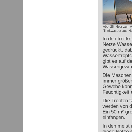
Abb. 28: Netz zum 
Trinkwasser aus Neb
In den trocke
Netze Wasser
gedrückt, da
Wassertröpfc
gibt es auf 
Wassergewin
Die Maschen 
immer größer
Gewebe kann 
Feuchtigkeit 
Die Tropfen f
werden von do
Ein 50 m² gro
einfangen.
In den meist 
diese Netze s