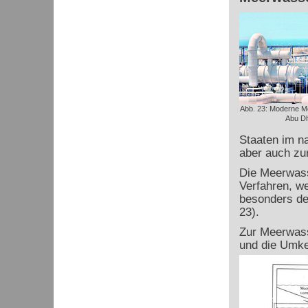
Abb. 23: Moderne M
Abu Dh
Staaten im n
aber auch zu
Die Meerwass
Verfahren, we
besonders de
23).
Zur Meerwasse
und die Umk