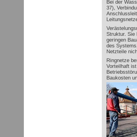
Bei der Wasse
37), Verbindu
Anschlusslei
Leitungsnetz
Verästelungsn
Struktur. Sie
geringen Baua
des Systems,
Netzteile nic
Ringnetze be
Vorteilhaft i
Betriebsstöru
Baukosten und