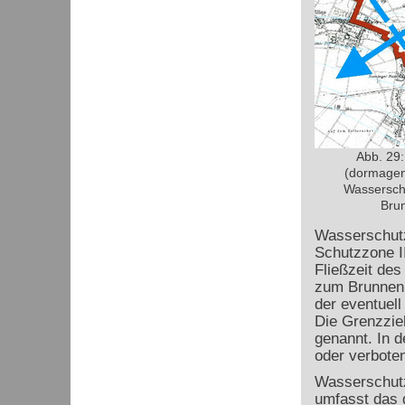
Abb. 29
(dormagen.
Wasserschu
Brun
Wasserschutz
Schutzzone II
Fließzeit de
zum Brunnen m
der eventuel
Die Grenzzie
genannt. In d
oder verboten
Wasserschutz
umfasst das 