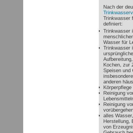
Nach der de
Trinkwasserv
Trinkwasser 
definiert:
Trinkwasser 
menschliche
Wasser für Le
Trinkwasser i
ursprünglich
Aufbereitung
Kochen, zur 
Speisen und 
insbesondere
anderen häus
Körperpflege 
Reinigung vo
Lebensmittel
Reinigung vo
vorübergehen
alles Wasser,
Herstellung,
von Erzeugni
Gebrauch bes