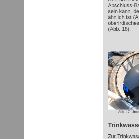
Abschluss-Ba
sein kann, d
ähnlich ist (
oberirdische
(Abb. 18).
Abb. 17: Unte
Trinkwass
Zur Trinkwas