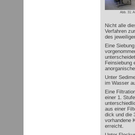
Abb. 31: An
Nicht alle di
Verfahren zu
des jeweilig
Eine Siebung
vorgenommen
unterscheidet
Feinsiebung e
anorganische 
Unter Sedime
im Wasser au
Eine Filtrat
einer 1. Stuf
unterschiedli
aus einer Fil
dick und die 
vorhandene K
erreicht.
Unter Flockun