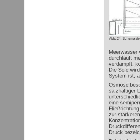
Abb. 24: Schema der 
Meerwasser w
durchläuft m
verdampft, k
Die Sole wird
System ist, 
Osmose besch
salzhaltiger 
unterschiedl
eine semipe
Fließrichtun
zur stärkeren
Konzentratio
Druckdifferen
Druck bezeic