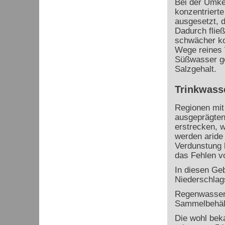
Bei der Umke
konzentriert
ausgesetzt, d
Dadurch flie
schwächer ko
Wege reines 
Süßwasser ge
Salzgehalt.
Trinkwass
Regionen mit
ausgeprägten
erstrecken, w
werden aride 
Verdunstung h
das Fehlen 
In diesen Ge
Niederschlag
Regenwasser 
Sammelbehält
Die wohl beka