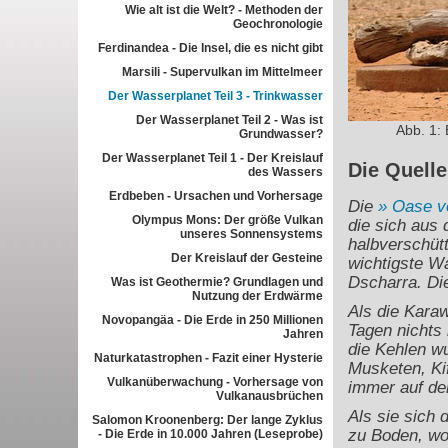
Wie alt ist die Welt? - Methoden der
Geochronologie
Ferdinandea - Die Insel, die es nicht gibt
Marsili - Supervulkan im Mittelmeer
Der Wasserplanet Teil 3 - Trinkwasser
Der Wasserplanet Teil 2 - Was ist
Abb. 1: 
Grundwasser?
Der Wasserplanet Teil 1 - Der Kreislauf
Die Quelle
des Wassers
Erdbeben - Ursachen und Vorhersage
Die
Oase v
Olympus Mons: Der größe Vulkan
die sich aus
unseres Sonnensystems
halbverschüt
Der Kreislauf der Gesteine
wichtigste W
Dscharra. Die
Was ist Geothermie? Grundlagen und
Nutzung der Erdwärme
Als die Karaw
Novopangäa - Die Erde in 250 Millionen
Tagen nichts 
Jahren
die Kehlen w
Naturkatastrophen - Fazit einer Hysterie
Musketen, Kif
Vulkanüberwachung - Vorhersage von
immer auf de
Vulkanausbrüchen
Als sie sich 
Salomon Kroonenberg: Der lange Zyklus
zu Boden, wob
- Die Erde in 10.000 Jahren (Leseprobe)