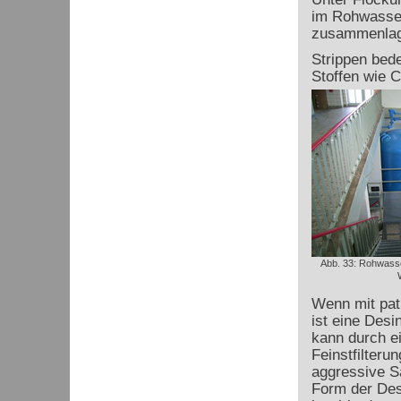
im Rohwasser
zusammenlage
Strippen bede
Stoffen wie C
Abb. 33: Rohwass
Wenn mit pat
ist eine Desi
kann durch ei
Feinstfilteru
aggressive Sa
Form der Desi