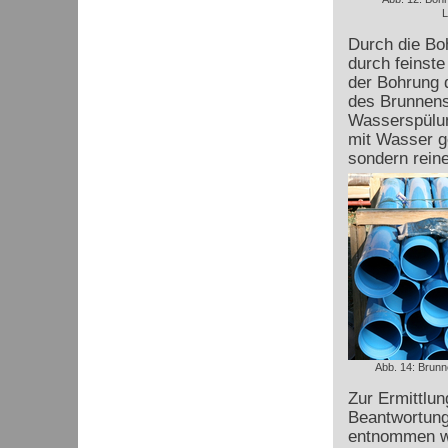
L
Durch die Bo
durch feinst
der Bohrung 
des Brunnens
Wasserspülun
mit Wasser ge
sondern rein
Abb. 14: Brunn
Zur Ermittlun
Beantwortung
entnommen we