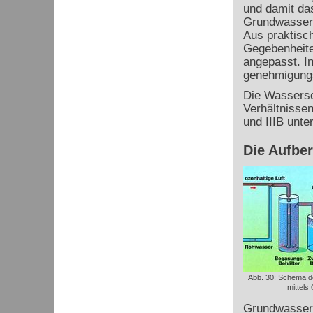
und damit da
Grundwasser.
Aus praktisc
Gegebenheit
angepasst. In
genehmigungs
Die Wassersch
Verhältnissen
und IIIB
unter
Die Aufbe
Abb. 30: Schema d
mittels
Grundwasser 