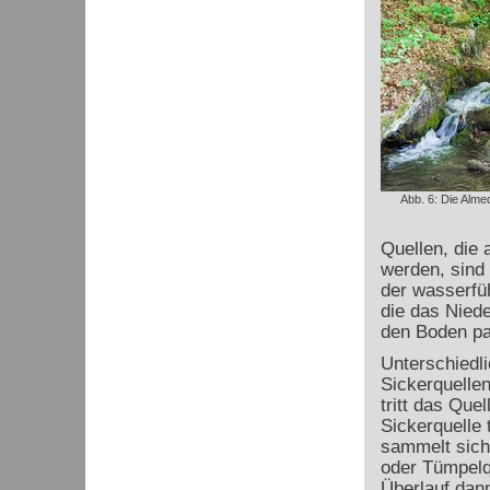
Abb. 6: Die Almeq
Quellen, die 
werden, sind 
der wasserfü
die das Niede
den Boden pa
Unterschiedli
Sickerquellen
tritt das Quel
Sickerquelle 
sammelt sich 
oder Tümpelq
Überlauf dann