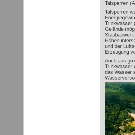
Talsperren (A
Talsperren w
Energiegewin
Trinkwasser g
Gelände mögli
Staubauwerk 
Höhenuntersc
und der Lufts
Erzeugung vo
Auch aus grö
Trinkwasser 
das Wasser a
Wasserversor