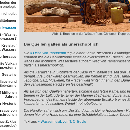
ethoden der
ronologie
 nicht gibt
Mittelmeer
rinkwasser
Abb. 1: Brunnen in der Wüste (Foto: Christoph Rupprec
 - Was ist
ndwasser?
Die Quellen galten als unerschöpflich
 Kreislauf
s Wassers
Die
Oase von Taoudenni
lag in einer Senke zwischen Basalthüge
orhersage
erhoben wie die Backenzähne eines halbverschütteten Riesen. Se
war es die wichtigste Wasserstelle auf dem Weg von Tamanrasset 
ße Vulkan
galten als unerschöpflich.
ensystems
Als die Karawane in Sichtweite der Oase kam, hatten sie seit drei T
r Gesteine
gehabt, ihre Lider waren geschwollen, die Kehlen wund. Ihre Hand
Teppiche, Salz, Musketen, Kif – lagen weit hinter ihnen in den Düne
dlagen und
den verwesenden Packtieren festgeschnallt.
 Erdwärme
Als sie sich den Quellen näherten, stolperte das letzte Kamel und f
 Millionen
Beinen in der Luft ruderte. Einer der Männer stieß einen Schrei aus
Jahren
Vorderbeinen des Kamels steckte der abgenagte Brustkorb eines
r Hysterie
klapperten und rasselten, Würfel im Knobelbecher.
rsage von
Die Händler sahen sich um. Der Sand formte kleine Hügelchen - Hu
usbrüchen
denen hier eine Hand ragte, da eine Schädelplatte aufblitze. Taoud
nge Zyklus
Text aus
Wassermusik von T. C. Boyle
Leseprobe)