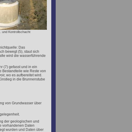
.. und Kontrollschacht
hichtquelle: Das
h bewegt (5), staut sich
afie wird die wasserführende
r (7) gefasst und in ein
be Bestandteile wie Reste von
ir, wo es aufbereitet wird.
instieg in die Brunnenstube
rung von Grundwasser über
gelegenheit.
ng der geologischen und
le vorhandenen Daten
elegt wurden und Daten über