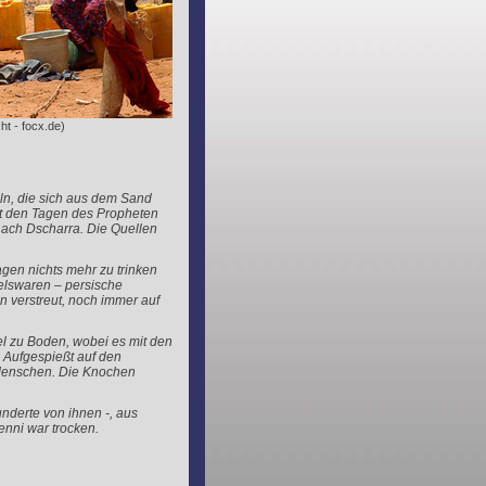
ht - focx.de)
ln, die sich aus dem Sand
it den Tagen des Propheten
nach Dscharra. Die Quellen
agen nichts mehr zu trinken
elswaren – persische
n verstreut, noch immer auf
iel zu Boden, wobei es mit den
: Aufgespießt auf den
 Menschen. Die Knochen
nderte von ihnen -, aus
enni war trocken.