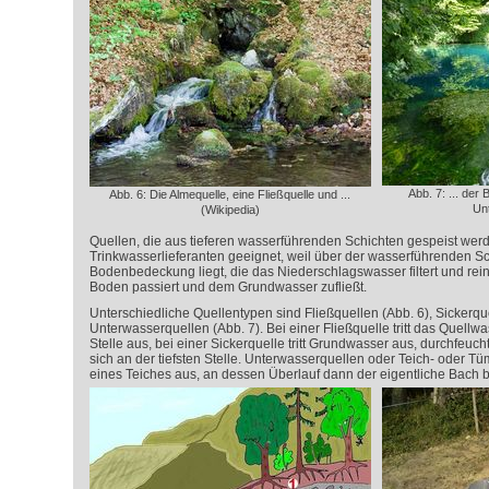
Abb. 7: ... der 
Abb. 6: Die Almequelle, eine Fließquelle und ...
Un
(Wikipedia)
Quellen, die aus tieferen wasserführenden Schichten gespeist werd
Trinkwasserlieferanten geeignet, weil über der wasserführenden Sc
Bodenbedeckung liegt, die das Niederschlagswasser filtert und rein
Boden passiert und dem Grundwasser zufließt.
Unterschiedliche Quellentypen sind Fließquellen (Abb. 6), Sickerqu
Unterwasserquellen (Abb. 7). Bei einer Fließquelle tritt das Quellwas
Stelle aus, bei einer Sickerquelle tritt Grundwasser aus, durchfeu
sich an der tiefsten Stelle. Unterwasserquellen oder Teich- oder 
eines Teiches aus, an dessen Überlauf dann der eigentliche Bach b