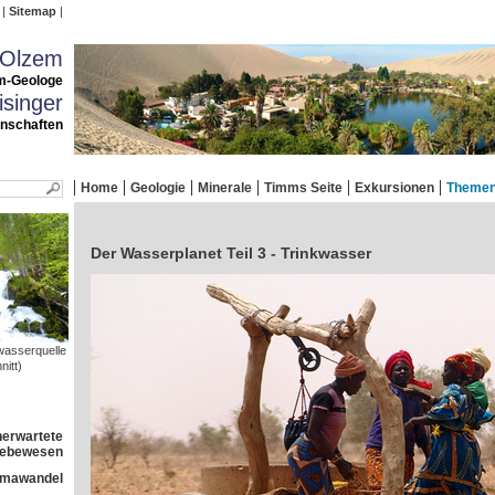
Sitemap
 Olzem
m-Geologe
singer
enschaften
Home
Geologie
Minerale
Timms Seite
Exkursionen
Theme
Der Wasserplanet Teil 3 - Trinkwasser
kwasserquelle
itt)
nerwartete
 Lebewesen
imawandel