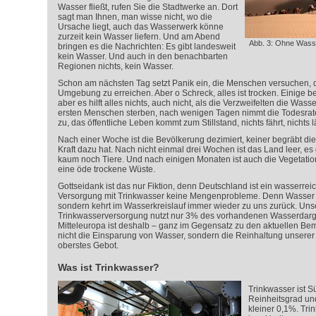
Wasser fließt, rufen Sie die Stadtwerke an. Dort
sagt man Ihnen, man wisse nicht, wo die
Ursache liegt, auch das Wasserwerk könne
zurzeit kein Wasser liefern. Und am Abend
Abb. 3: Ohne Wasse
bringen es die Nachrichten: Es gibt landesweit
kein Wasser. Und auch in den benachbarten
Regionen nichts, kein Wasser.
Schon am nächsten Tag setzt Panik ein, die Menschen versuchen, 
Umgebung zu erreichen. Aber o Schreck, alles ist trocken. Einige 
aber es hilft alles nichts, auch nicht, als die Verzweifelten die Was
ersten Menschen sterben, nach wenigen Tagen nimmt die Todesrat
zu, das öffentliche Leben kommt zum Stillstand, nichts fährt, nichts lä
Nach einer Woche ist die Bevölkerung dezimiert, keiner begräbt die
Kraft dazu hat. Nach nicht einmal drei Wochen ist das Land leer, e
kaum noch Tiere. Und nach einigen Monaten ist auch die Vegetatio
eine öde trockene Wüste.
Gottseidank ist das nur Fiktion, denn Deutschland ist ein wasserre
Versorgung mit Trinkwasser keine Mengenprobleme. Denn Wasser is
sondern kehrt im Wasserkreislauf immer wieder zu uns zurück. Unse
Trinkwasserversorgung nutzt nur 3% des vorhandenen Wasserdarg
Mitteleuropa ist deshalb – ganz im Gegensatz zu den aktuellen Be
nicht die Einsparung von Wasser, sondern die Reinhaltung unsere
oberstes Gebot.
Was ist Trinkwasser?
Trinkwasser ist 
Reinheitsgrad und
kleiner 0,1%. Tri