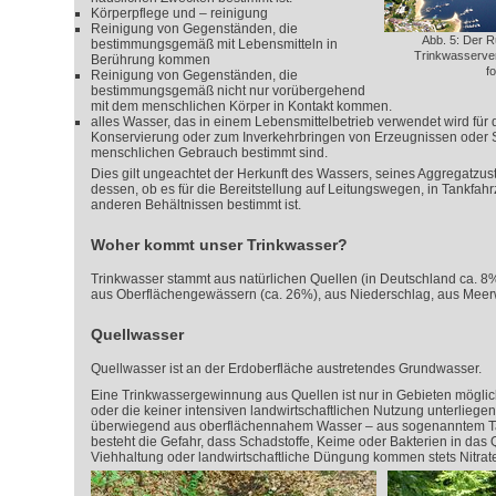
Körperpflege und – reinigung
Reinigung von Gegenständen, die
Abb. 5: Der Ru
bestimmungsgemäß mit Lebensmitteln in
Trinkwasserve
Berührung kommen
f
Reinigung von Gegenständen, die
bestimmungsgemäß nicht nur vorübergehend
mit dem menschlichen Körper in Kontakt kommen.
alles Wasser, das in einem Lebensmittelbetrieb verwendet wird für 
Konservierung oder zum Inverkehrbringen von Erzeugnissen oder S
menschlichen Gebrauch bestimmt sind.
Dies gilt ungeachtet der Herkunft des Wassers, seines Aggregatzu
dessen, ob es für die Bereitstellung auf Leitungswegen, in Tankfah
anderen Behältnissen bestimmt ist.
Woher kommt unser Trinkwasser?
Trinkwasser stammt aus natürlichen Quellen (in Deutschland ca. 8
aus Oberflächengewässern (ca. 26%), aus Niederschlag, aus Meer
Quellwasser
Quellwasser ist an der Erdoberfläche austretendes Grundwasser.
Eine Trinkwassergewinnung aus Quellen ist nur in Gebieten möglich
oder die keiner intensiven landwirtschaftlichen Nutzung unterlieg
überwiegend aus oberflächennahem Wasser – aus sogenanntem Ta
besteht die Gefahr, dass Schadstoffe, Keime oder Bakterien in das
Viehhaltung oder landwirtschaftliche Düngung kommen stets Nitrat