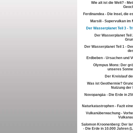
Wie alt ist die Welt? - M
Geoch
Ferdinandea - Die Insel, die es
Marsili - Supervulkan im 
Der Wasserplanet Teil 3 - T
Der Wasserplanet Teil 2
Gru
Der Wasserplanet Teil 1 - Der
de
Erdbeben - Ursachen und V
Olympus Mons: Der grö
unseres Sonn
Der Kreislauf de
Was ist Geothermie? Grun
Nutzung der
Novopangäa - Die Erde in 250
Naturkatastrophen - Fazit eine
Vulkanüberwachung - Vorhe
Vulkana
Salomon Kroonenberg: Der la
- Die Erde in 10.000 Jahren (