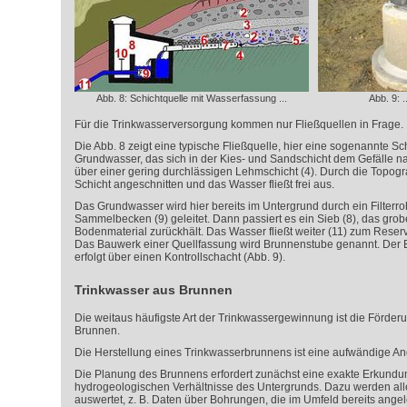
Abb. 8: Schichtquelle mit Wasserfassung ...
Abb. 9: .
Für die Trinkwasserversorgung kommen nur Fließquellen in Frage.
Die Abb. 8 zeigt eine typische Fließquelle, hier eine sogenannte Sc
Grundwasser, das sich in der Kies- und Sandschicht dem Gefälle nac
über einer gering durchlässigen Lehmschicht (4). Durch die Topogr
Schicht angeschnitten und das Wasser fließt frei aus.
Das Grundwasser wird hier bereits im Untergrund durch ein Filterroh
Sammelbecken (9) geleitet. Dann passiert es ein Sieb (8), das gro
Bodenmaterial zurückhält. Das Wasser fließt weiter (11) zum Reservo
Das Bauwerk einer Quellfassung wird Brunnenstube genannt. Der E
erfolgt über einen Kontrollschacht (Abb. 9).
Trinkwasser aus Brunnen
Die weitaus häufigste Art der Trinkwassergewinnung ist die Förde
Brunnen.
Die Herstellung eines Trinkwasserbrunnens ist eine aufwändige An
Die Planung des Brunnens erfordert zunächst eine exakte Erkundu
hydrogeologischen Verhältnisse des Untergrunds. Dazu werden al
auswertet, z. B. Daten über Bohrungen, die im Umfeld bereits ang