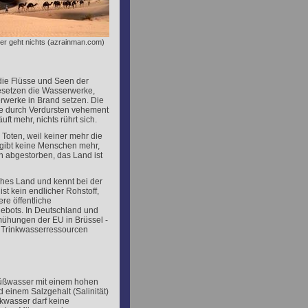
r geht nichts (azrainman.com)
die Flüsse und Seen der
besetzen die Wasserwerke,
serwerke in Brand setzen. Die
e durch Verdursten vehement
uft mehr, nichts rührt sich.
 Toten, weil keiner mehr die
s gibt keine Menschen mehr,
n abgestorben, das Land ist
iches Land und kennt bei der
t kein endlicher Rohstoff,
re öffentliche
ebots. In Deutschland und
mühungen der EU in Brüssel -
r Trinkwasserressourcen
Süßwasser mit einem hohen
 einem Salzgehalt (Salinität)
nkwasser darf keine