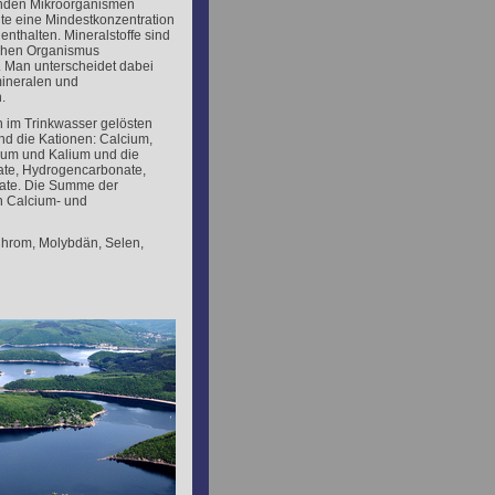
enden Mikroorganismen
lte eine Mindestkonzentration
enthalten. Mineralstoffe sind
chen Organismus
 Man unterscheidet dabei
ineralen und
.
n im Trinkwasser gelösten
nd die Kationen: Calcium,
um und Kalium und die
te, Hydrogencarbonate,
fate. Die Summe der
n Calcium- und
Chrom, Molybdän, Selen,