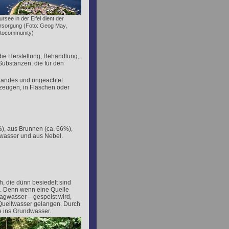
rsee in der Eifel dient der
rsorgung (Foto: Geog May,
otocommunity)
die Herstellung, Behandlung,
ubstanzen, die für den
standes und ungeachtet
rzeugen, in Flaschen oder
%), aus Brunnen (ca. 66%),
wasser und aus Nebel.
, die dünn besiedelt sind
en. Denn wenn eine Quelle
gwasser – gespeist wird,
 Quellwasser gelangen. Durch
e ins Grundwasser.