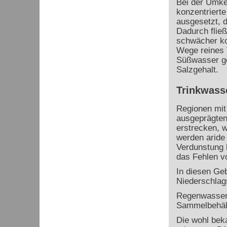
Bei der Umke
konzentriert
ausgesetzt, d
Dadurch flie
schwächer ko
Wege reines 
Süßwasser ge
Salzgehalt.
Trinkwass
Regionen mit
ausgeprägten
erstrecken, w
werden aride 
Verdunstung h
das Fehlen 
In diesen Ge
Niederschlag
Regenwasser 
Sammelbehält
Die wohl beka