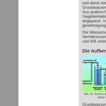
und damit da
Grundwasser.
Aus praktisc
Gegebenheit
angepasst. In
genehmigungs
Die Wassersch
Verhältnissen
und IIIB
unter
Die Aufbe
Abb. 30: Schema d
mittels
Grundwasser 