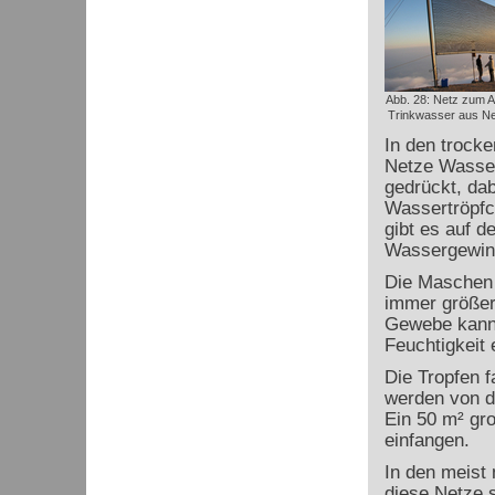
Abb. 28: Netz zum 
Trinkwasser aus Neb
In den trocke
Netze Wasser
gedrückt, da
Wassertröpfc
gibt es auf 
Wassergewin
Die Maschen 
immer größer
Gewebe kann 
Feuchtigkeit 
Die Tropfen f
werden von do
Ein 50 m² gro
einfangen.
In den meist 
diese Netze s