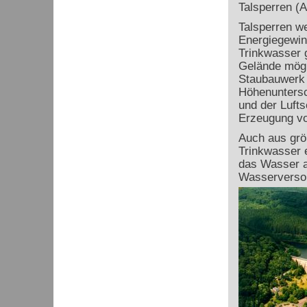
Talsperren (A
Talsperren w
Energiegewin
Trinkwasser g
Gelände mögli
Staubauwerk 
Höhenuntersc
und der Lufts
Erzeugung vo
Auch aus grö
Trinkwasser 
das Wasser a
Wasserversor