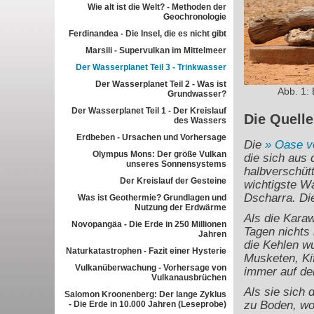
Wie alt ist die Welt? - Methoden der
Geochronologie
Ferdinandea - Die Insel, die es nicht gibt
Marsili - Supervulkan im Mittelmeer
Der Wasserplanet Teil 3 - Trinkwasser
Der Wasserplanet Teil 2 - Was ist
Abb. 1: 
Grundwasser?
Der Wasserplanet Teil 1 - Der Kreislauf
Die Quelle
des Wassers
Erdbeben - Ursachen und Vorhersage
Die
Oase v
Olympus Mons: Der größe Vulkan
die sich aus
unseres Sonnensystems
halbverschüt
Der Kreislauf der Gesteine
wichtigste W
Dscharra. Die
Was ist Geothermie? Grundlagen und
Nutzung der Erdwärme
Als die Karaw
Novopangäa - Die Erde in 250 Millionen
Tagen nichts 
Jahren
die Kehlen w
Naturkatastrophen - Fazit einer Hysterie
Musketen, Kif
Vulkanüberwachung - Vorhersage von
immer auf de
Vulkanausbrüchen
Als sie sich 
Salomon Kroonenberg: Der lange Zyklus
zu Boden, wob
- Die Erde in 10.000 Jahren (Leseprobe)