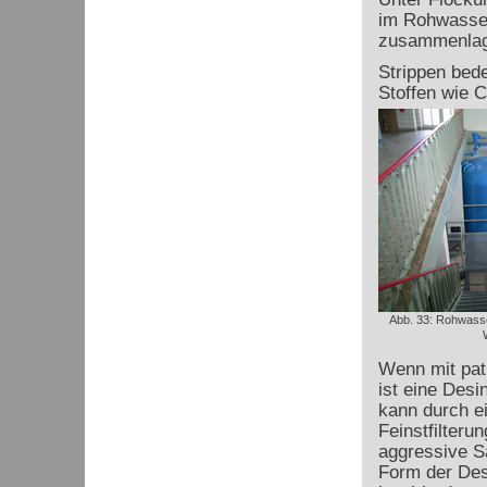
im Rohwasser
zusammenlage
Strippen bede
Stoffen wie C
Abb. 33: Rohwass
Wenn mit pat
ist eine Desi
kann durch ei
Feinstfilteru
aggressive Sa
Form der Desi