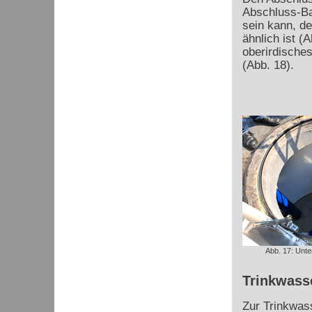
Abschluss-Ba
sein kann, d
ähnlich ist (
oberirdische
(Abb. 18).
Abb. 17: Unte
Trinkwass
Zur Trinkwas