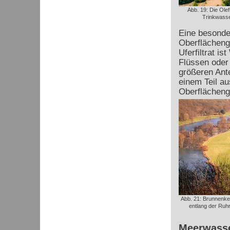
Abb. 19: Die Oleft
Trinkwasse
Eine besonde
Oberflächenge
Uferfiltrat i
Flüssen oder
größeren Ant
einem Teil a
Oberflächeng
Abb. 21: Brunnenket
entlang der Ruhr
Meerwasse