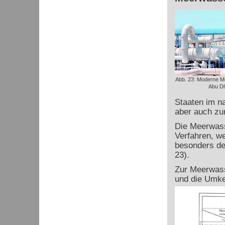
Abb. 23: Moderne M
Abu Dh
Staaten im n
aber auch zu
Die Meerwass
Verfahren, we
besonders de
23).
Zur Meerwasse
und die Umk