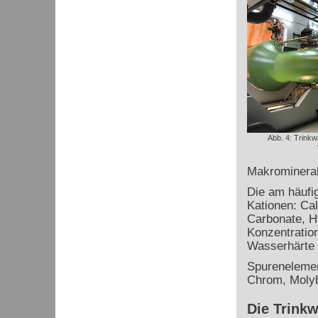
Abb. 4: Trinkw
Makromineral
Die am häufi
Kationen: Ca
Carbonate, H
Konzentratio
Wasserhärte 
Spurenelemen
Chrom, Molyb
Die Trink