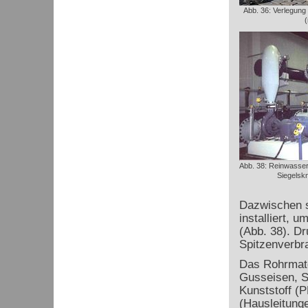
Abb. 36: Verlegung
Abb. 38: Reinwasse
Siegelsk
Dazwischen 
installiert, 
(Abb. 38). D
Spitzenverbr
Das Rohrmate
Gusseisen, S
Kunststoff (P
(Hausleitung