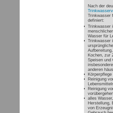
Nach der de
Trinkwasserv
Trinkwasser 
definiert:
Trinkwasser 
menschliche
Wasser für Le
Trinkwasser i
ursprünglich
Aufbereitung
Kochen, zur 
Speisen und 
insbesondere
anderen häus
Körperpflege 
Reinigung vo
Lebensmittel
Reinigung vo
vorübergehen
alles Wasser,
Herstellung,
von Erzeugni
Gebrauch bes