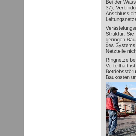
Bei der Wasse
37), Verbindu
Anschlusslei
Leitungsnetz
Verästelungsn
Struktur. Sie
geringen Baua
des Systems,
Netzteile nic
Ringnetze be
Vorteilhaft i
Betriebsstöru
Baukosten und