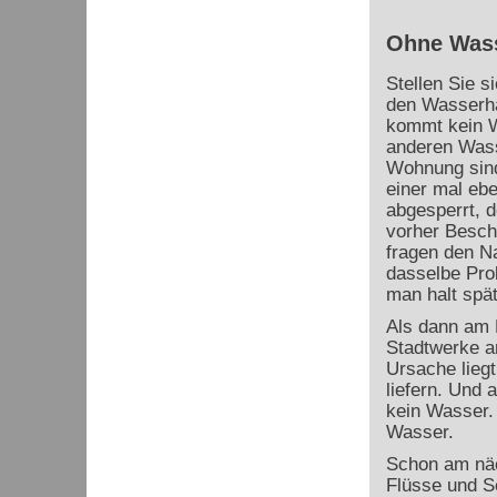
Ohne Wass
Stellen Sie s
den Wasserha
kommt kein W
anderen Wass
Wohnung sind
einer mal eb
abgesperrt, d
vorher Besch
fragen den N
dasselbe Pro
man halt spät
Als dann am 
Stadtwerke a
Ursache lieg
liefern. Und 
kein Wasser.
Wasser.
Schon am näc
Flüsse und S