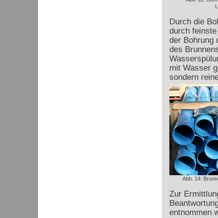
L
Durch die Bo
durch feinst
der Bohrung 
des Brunnens
Wasserspülun
mit Wasser ge
sondern rein
Abb. 14: Brunn
Zur Ermittlun
Beantwortung
entnommen we