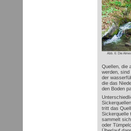
Abb. 6: Die Almeq
Quellen, die 
werden, sind 
der wasserfü
die das Niede
den Boden pa
Unterschiedli
Sickerquellen
tritt das Quel
Sickerquelle 
sammelt sich 
oder Tümpelq
Überlauf dann