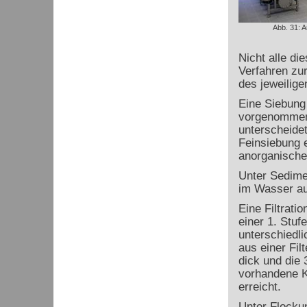
Abb. 31: An
Nicht alle di
Verfahren zu
des jeweilig
Eine Siebung
vorgenommen
unterscheidet
Feinsiebung e
anorganische 
Unter Sedime
im Wasser au
Eine Filtrat
einer 1. Stuf
unterschiedli
aus einer Fil
dick und die 
vorhandene K
erreicht.
Unter Flockun