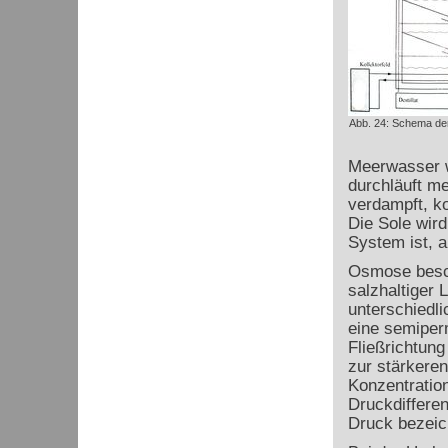
Abb. 24: Schema der 
Meerwasser w
durchläuft m
verdampft, k
Die Sole wird
System ist, 
Osmose besch
salzhaltiger 
unterschiedl
eine semipe
Fließrichtun
zur stärkeren
Konzentratio
Druckdifferen
Druck bezeic