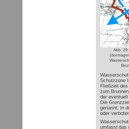
Abb. 29
(dormagen.
Wasserschu
Brun
Wasserschutz
Schutzzone II
Fließzeit de
zum Brunnen m
der eventuel
Die Grenzzie
genannt. In d
oder verboten
Wasserschutz
umfasst das 