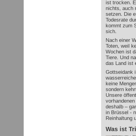
ist trocken. 
nichts, auch 
setzen. Die 
Todesrate du
kommt zum Sti
sich.
Nach einer Wo
Toten, weil k
Wochen ist d
Tiere. Und na
das Land ist
Gottseidank i
wasserreiche
keine Mengen
sondern kehr
Unsere öffen
vorhandenen 
deshalb – ga
in Brüssel - 
Reinhaltung 
Was ist T