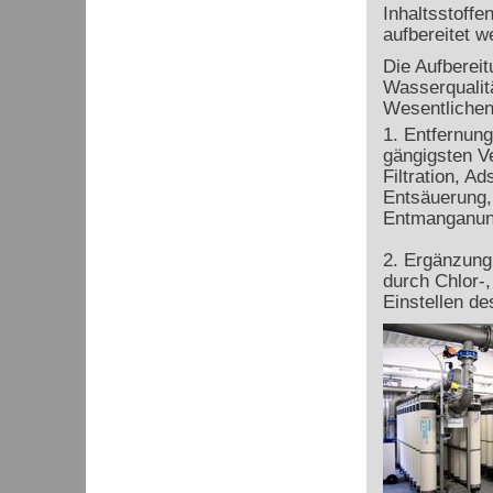
Inhaltsstoff
aufbereitet w
Die Aufberei
Wasserqualit
Wesentlichen
1. Entfernung
gängigsten V
Filtration, Ad
Entsäuerung,
Entmanganung
2. Ergänzung
durch Chlor-,
Einstellen d