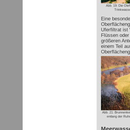
Abb. 19: Die Oleft
Trinkwasse
Eine besonde
Oberflächenge
Uferfiltrat i
Flüssen oder
größeren Ant
einem Teil a
Oberflächeng
Abb. 21: Brunnenket
entlang der Ruhr
Meerwasse