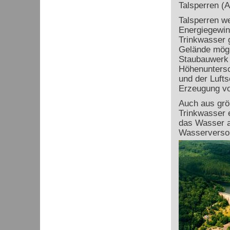
Talsperren (A
Talsperren w
Energiegewin
Trinkwasser g
Gelände mögli
Staubauwerk 
Höhenuntersc
und der Lufts
Erzeugung vo
Auch aus grö
Trinkwasser 
das Wasser a
Wasserversor