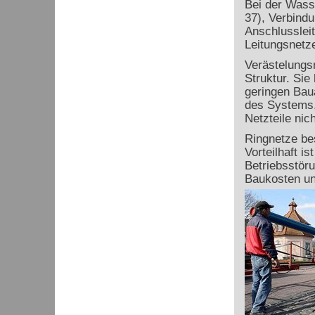
Bei der Wasse
37), Verbindu
Anschlusslei
Leitungsnetz
Verästelungsn
Struktur. Sie
geringen Baua
des Systems,
Netzteile nic
Ringnetze be
Vorteilhaft i
Betriebsstöru
Baukosten und