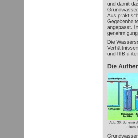
und damit da
Grundwasser.
Aus praktisc
Gegebenheit
angepasst. In
genehmigungs
Die Wassersch
Verhältnissen
und IIIB
unter
Die Aufbe
Abb. 30: Schema d
mittels
Grundwasser 