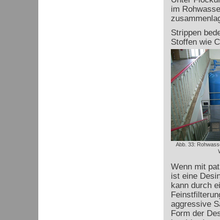
im Rohwasser
zusammenlage
Strippen bede
Stoffen wie C
Abb. 33: Rohwass
Wenn mit pat
ist eine Desi
kann durch ei
Feinstfilteru
aggressive Sa
Form der Desi