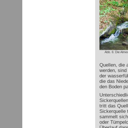
Abb. 6: Die Almeq
Quellen, die 
werden, sind 
der wasserfü
die das Niede
den Boden pa
Unterschiedli
Sickerquellen
tritt das Quel
Sickerquelle 
sammelt sich 
oder Tümpelq
Überlauf dann