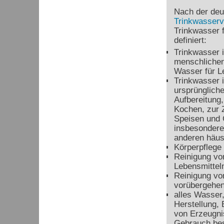
Nach der de
Trinkwasserv
Trinkwasser 
definiert:
Trinkwasser 
menschliche
Wasser für Le
Trinkwasser i
ursprünglich
Aufbereitung
Kochen, zur 
Speisen und 
insbesondere
anderen häus
Körperpflege 
Reinigung vo
Lebensmittel
Reinigung vo
vorübergehen
alles Wasser,
Herstellung,
von Erzeugni
Gebrauch bes