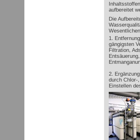
Inhaltsstoff
aufbereitet w
Die Aufberei
Wasserqualit
Wesentlichen
1. Entfernung
gängigsten V
Filtration, Ad
Entsäuerung,
Entmanganung
2. Ergänzung
durch Chlor-,
Einstellen d