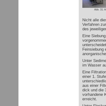
Abb. 31: An
Nicht alle di
Verfahren zu
des jeweilig
Eine Siebung
vorgenommen
unterscheidet
Feinsiebung e
anorganische 
Unter Sedime
im Wasser au
Eine Filtrat
einer 1. Stuf
unterschiedli
aus einer Fil
dick und die 
vorhandene K
erreicht.
Unter Flockun