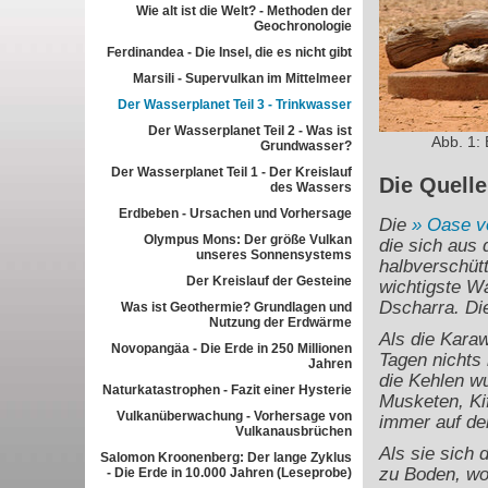
Wie alt ist die Welt? - Methoden der
Geochronologie
Ferdinandea - Die Insel, die es nicht gibt
Marsili - Supervulkan im Mittelmeer
Der Wasserplanet Teil 3 - Trinkwasser
Der Wasserplanet Teil 2 - Was ist
Abb. 1: 
Grundwasser?
Der Wasserplanet Teil 1 - Der Kreislauf
Die Quelle
des Wassers
Erdbeben - Ursachen und Vorhersage
Die
Oase v
Olympus Mons: Der größe Vulkan
die sich aus
unseres Sonnensystems
halbverschüt
Der Kreislauf der Gesteine
wichtigste W
Dscharra. Die
Was ist Geothermie? Grundlagen und
Nutzung der Erdwärme
Als die Karaw
Novopangäa - Die Erde in 250 Millionen
Tagen nichts 
Jahren
die Kehlen w
Naturkatastrophen - Fazit einer Hysterie
Musketen, Kif
Vulkanüberwachung - Vorhersage von
immer auf de
Vulkanausbrüchen
Als sie sich 
Salomon Kroonenberg: Der lange Zyklus
zu Boden, wob
- Die Erde in 10.000 Jahren (Leseprobe)