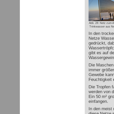
Abb. 28: Netz zum 
Trinkwasser aus Neb
In den trocke
Netze Wasser
gedrückt, da
Wassertröpfc
gibt es auf 
Wassergewin
Die Maschen 
immer größer
Gewebe kann 
Feuchtigkeit 
Die Tropfen f
werden von do
Ein 50 m² gro
einfangen.
In den meist 
diese Netze s