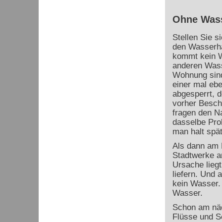
Ohne Wass
Stellen Sie s
den Wasserha
kommt kein W
anderen Wass
Wohnung sind
einer mal eb
abgesperrt, d
vorher Besch
fragen den N
dasselbe Pro
man halt spät
Als dann am 
Stadtwerke a
Ursache lieg
liefern. Und 
kein Wasser.
Wasser.
Schon am näc
Flüsse und S