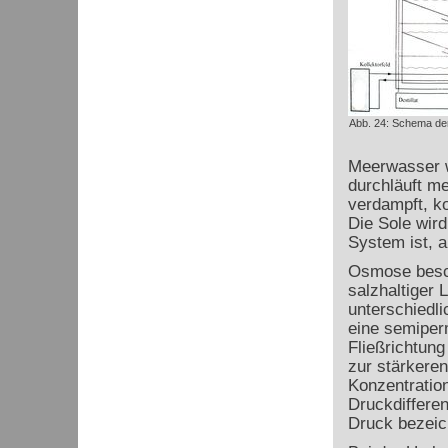
Abb. 24: Schema der 
Meerwasser w
durchläuft m
verdampft, k
Die Sole wird
System ist, 
Osmose besch
salzhaltiger 
unterschiedl
eine semipe
Fließrichtun
zur stärkeren
Konzentratio
Druckdifferen
Druck bezeic