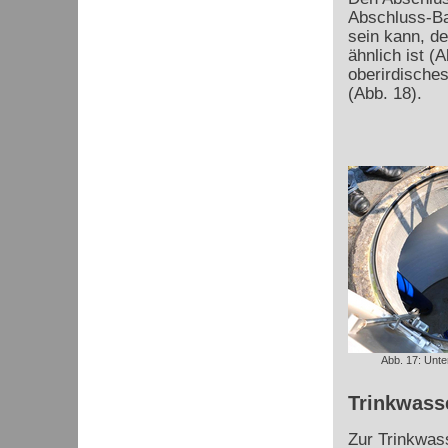
Abschluss-Ba
sein kann, d
ähnlich ist (
oberirdische
(Abb. 18).
Abb. 17: Unte
Trinkwass
Zur Trinkwas