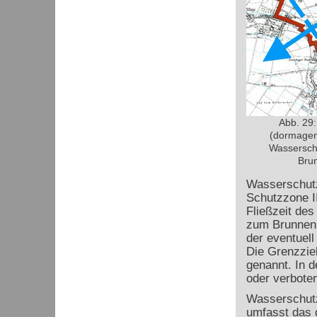
Abb. 29
(dormagen.
Wasserschu
Brun
Wasserschutz
Schutzzone II
Fließzeit de
zum Brunnen m
der eventuel
Die Grenzzie
genannt. In d
oder verboten
Wasserschutz
umfasst das 