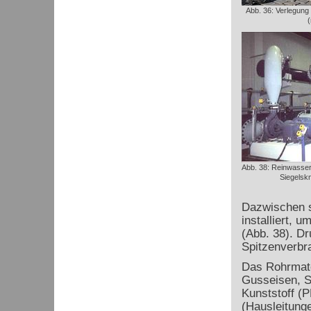
Abb. 36: Verlegung
Abb. 38: Reinwasse
Siegelsk
Dazwischen 
installiert, 
(Abb. 38). D
Spitzenverbr
Das Rohrmate
Gusseisen, S
Kunststoff (P
(Hausleitung