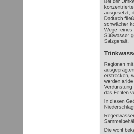
Bei der Umke
konzentriert
ausgesetzt, d
Dadurch flie
schwächer ko
Wege reines 
Süßwasser ge
Salzgehalt.
Trinkwass
Regionen mit
ausgeprägten
erstrecken, w
werden aride 
Verdunstung h
das Fehlen 
In diesen Ge
Niederschlag
Regenwasser 
Sammelbehält
Die wohl beka