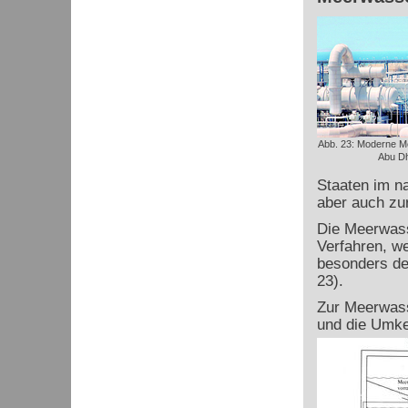
Abb. 23: Moderne M
Abu Dh
Staaten im n
aber auch zu
Die Meerwass
Verfahren, we
besonders de
23).
Zur Meerwasse
und die Umk