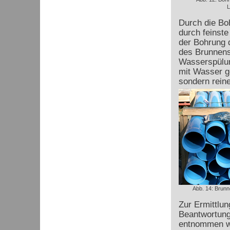
L
Durch die Bo
durch feinst
der Bohrung 
des Brunnens
Wasserspülun
mit Wasser ge
sondern rein
Abb. 14: Brunn
Zur Ermittlun
Beantwortung
entnommen we