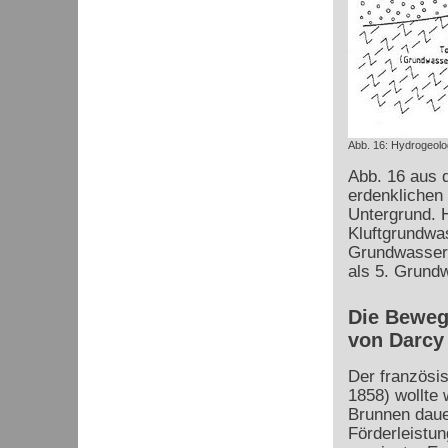
Abb. 16: Hydrogeolog
Abb. 16 aus d
erdenklichen
Untergrund. H
Kluftgrundwas
Grundwasserni
als 5. Grund
Die Beweg
von Darcy
Der französi
1858) wollte 
Brunnen daue
Förderleistu