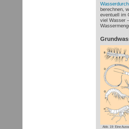
Wasserdurchl
berechnen, wi
eventuell im
viel Wasser 
Wassermenge
Grundwass
Abb. 19: Eine Ausw