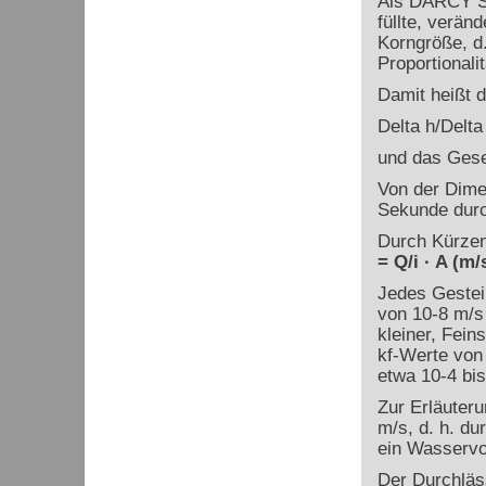
Als DARCY Sa
füllte, verän
Korngröße, d.
Proportionali
Damit heißt 
Delta h/Delta 
und das Gese
Von der Dime
Sekunde durch
Durch Kürzen
= Q/i · A (m/
Jedes Gestei
von 10
-8
m/s
kleiner, Fei
k
f
-Werte von
etwa 10
-4
bis
Zur Erläuteru
m/s, d. h. du
ein Wasservo
Der Durchläs