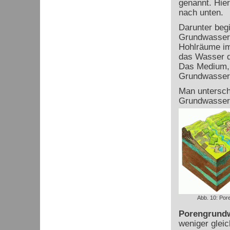
genannt. Hie
nach unten.
Darunter begi
Grundwasser
Hohlräume im
das Wasser d
Das Medium, 
Grundwasserle
Man untersch
Grundwasserl
Abb. 10: Pore
Porengrundw
weniger glei