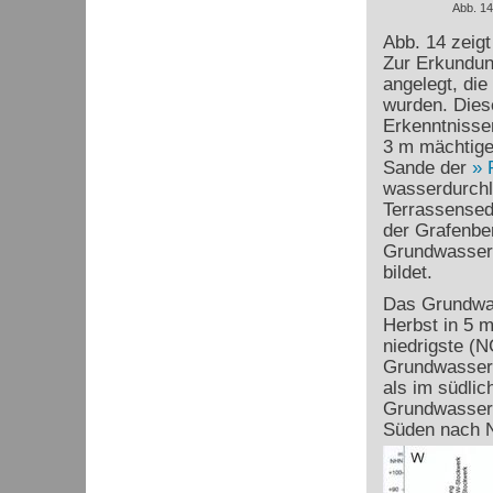
Abb. 14
Abb. 14 zeigt
Zur Erkundun
angelegt, di
wurden. Dies
Erkenntnisse
3 m mächtige
Sande der
wasserdurchl
Terrassensedi
der Grafenber
Grundwasserge
bildet.
Das Grundwas
Herbst in 5 
niedrigste (
Grundwasser i
als im südlic
Grundwassers
Süden nach 