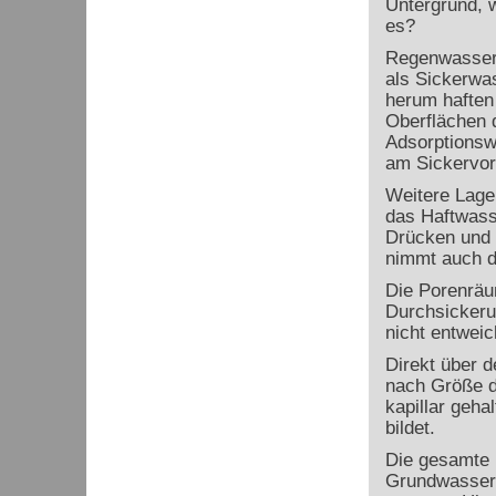
Untergrund, w
es?
Regenwasser 
als Sickerwas
herum haften
Oberflächen 
Adsorptionswa
am Sickervor
Weitere Lage
das Haftwass
Drücken und 
nimmt auch d
Die Porenräum
Durchsickeru
nicht entwei
Direkt über d
nach Größe d
kapillar geha
bildet.
Die gesamte 
Grundwassero