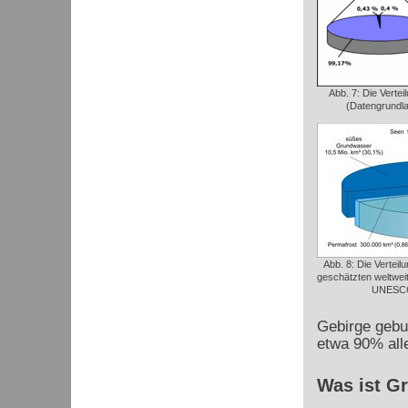
Abb. 7: Die Verte
(Datengrundla
Abb. 8: Die Verteil
geschätzten weltwe
UNESCO
Gebirge gebun
etwa 90% all
Was ist G