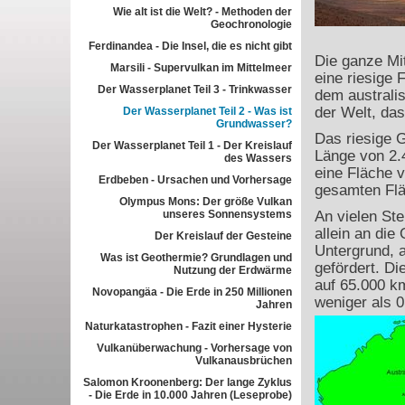
Wie alt ist die Welt? - Methoden der
Geochronologie
Ferdinandea - Die Insel, die es nicht gibt
Die ganze Mit
Marsili - Supervulkan im Mittelmeer
eine riesige 
Der Wasserplanet Teil 3 - Trinkwasser
dem australi
der Welt, da
Der Wasserplanet Teil 2 - Was ist
Grundwasser?
Das riesige 
Der Wasserplanet Teil 1 - Der Kreislauf
Länge von 2.
des Wassers
eine Fläche v
Erdbeben - Ursachen und Vorhersage
gesamten Flä
Olympus Mons: Der größe Vulkan
unseres Sonnensystems
An vielen Ste
allein an di
Der Kreislauf der Gesteine
Untergrund, a
Was ist Geothermie? Grundlagen und
gefördert. D
Nutzung der Erdwärme
auf 65.000 km
Novopangäa - Die Erde in 250 Millionen
weniger als 
Jahren
Naturkatastrophen - Fazit einer Hysterie
Vulkanüberwachung - Vorhersage von
Vulkanausbrüchen
Salomon Kroonenberg: Der lange Zyklus
- Die Erde in 10.000 Jahren (Leseprobe)