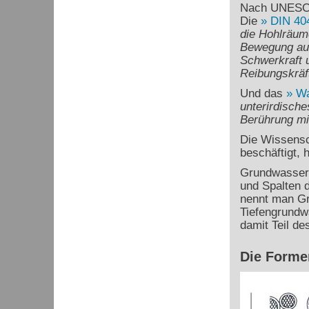
Nach UNESCO
Die
DIN 40
die Hohlräum
Bewegung aus
Schwerkraft 
Reibungskräf
Und das
Wa
unterirdische
Berührung mi
Die Wissensc
beschäftigt, 
Grundwasser 
und Spalten d
nennt man Gru
Tiefengrundwä
damit Teil de
Die Forme