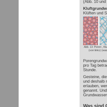
(Abb. 10 und 
Kluftgrundwa
Klüften und S
Abb. 13: Poren-, Kl
(von links) (wa
Porengrundwa
pro Tag betra
Stunde.
Gesteine, die
und deshalb 
erlauben, we
genannt. Und
Grundwassern
Was sind 