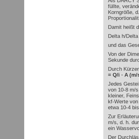
Als DARCY Sa
füllte, verän
Korngröße, d.
Proportionali
Damit heißt 
Delta h/Delta 
und das Gese
Von der Dime
Sekunde durch
Durch Kürzen
= Q/i · A (m/
Jedes Gestei
von 10
-8
m/s
kleiner, Fei
k
f
-Werte von
etwa 10
-4
bis
Zur Erläuteru
m/s, d. h. du
ein Wasservo
Der Durchläs