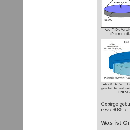
Abb. 7: Die Verte
(Datengrundla
Abb. 8: Die Verteil
geschätzten weltwe
UNESCO
Gebirge gebun
etwa 90% all
Was ist G