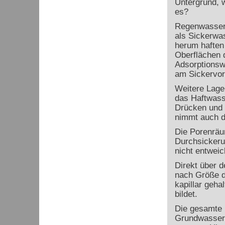
Untergrund, w
es?
Regenwasser 
als Sickerwas
herum haften
Oberflächen 
Adsorptionswa
am Sickervor
Weitere Lage
das Haftwass
Drücken und 
nimmt auch d
Die Porenräum
Durchsickeru
nicht entwei
Direkt über d
nach Größe d
kapillar geha
bildet.
Die gesamte 
Grundwassero