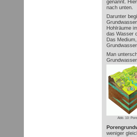
genannt. Hie
nach unten.
Darunter begi
Grundwasser
Hohlräume im
das Wasser d
Das Medium, 
Grundwasserle
Man untersch
Grundwasserl
Abb. 10: Pore
Porengrundw
weniger glei