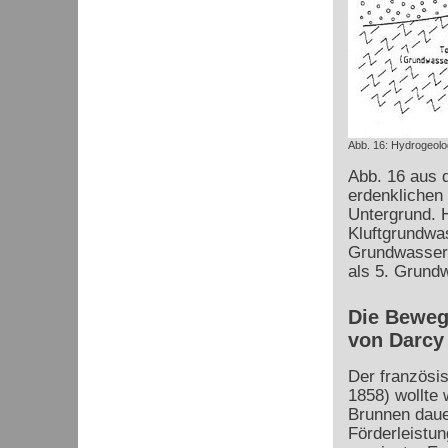
Abb. 16: Hydrogeolog
Abb. 16 aus d
erdenklichen
Untergrund. H
Kluftgrundwas
Grundwasserni
als 5. Grund
Die Beweg
von Darcy
Der französi
1858) wollte 
Brunnen daue
Förderleistu