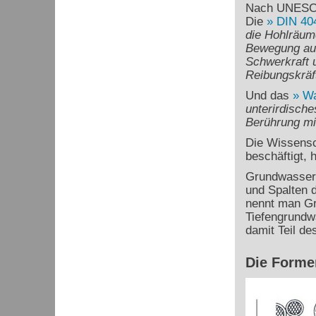
Nach UNESCO
Die
DIN 40
die Hohlräum
Bewegung aus
Schwerkraft 
Reibungskräf
Und das
Wa
unterirdische
Berührung mi
Die Wissensc
beschäftigt, 
Grundwasser 
und Spalten d
nennt man Gru
Tiefengrundwä
damit Teil de
Die Forme