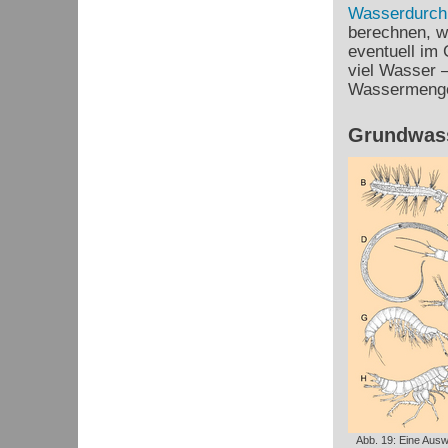
Wasserdurchl
berechnen, wi
eventuell im
viel Wasser 
Wassermenge
Grundwass
Abb. 19: Eine Ausw