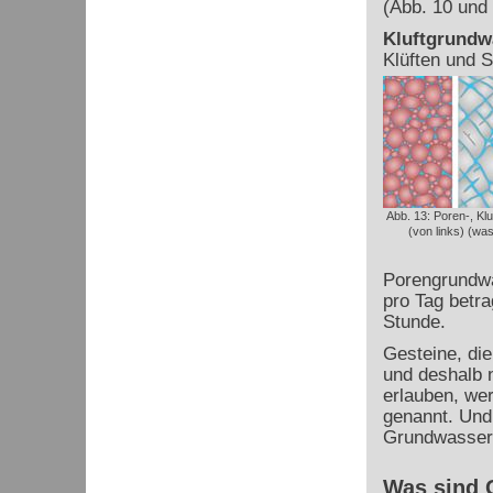
(Abb. 10 und 
Kluftgrundwa
Klüften und S
Abb. 13: Poren-, Kl
(von links) (wa
Porengrundwa
pro Tag betra
Stunde.
Gesteine, die
und deshalb 
erlauben, we
genannt. Und
Grundwassern
Was sind 