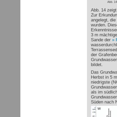
Abb. 14
Abb. 14 zeigt
Zur Erkundun
angelegt, di
wurden. Dies
Erkenntnisse
3 m mächtige
Sande der
wasserdurchl
Terrassensedi
der Grafenber
Grundwasserge
bildet.
Das Grundwas
Herbst in 5 
niedrigste (
Grundwasser i
als im südlic
Grundwassers
Süden nach 