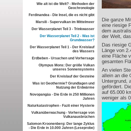
Wie alt ist die Welt? - Methoden der
Geochronologie
Ferdinandea - Die Insel, die es nicht gibt
Die ganze Mit
Marsili - Supervulkan im Mittelmeer
eine riesige 
Der Wasserplanet Teil 3 - Trinkwasser
dem australi
der Welt, da
Der Wasserplanet Teil 2 - Was ist
Grundwasser?
Das riesige 
Der Wasserplanet Teil 1 - Der Kreislauf
Länge von 2.
des Wassers
eine Fläche v
Erdbeben - Ursachen und Vorhersage
gesamten Flä
Olympus Mons: Der größe Vulkan
unseres Sonnensystems
An vielen Ste
allein an di
Der Kreislauf der Gesteine
Untergrund, a
Was ist Geothermie? Grundlagen und
gefördert. D
Nutzung der Erdwärme
auf 65.000 km
Novopangäa - Die Erde in 250 Millionen
weniger als 
Jahren
Naturkatastrophen - Fazit einer Hysterie
Vulkanüberwachung - Vorhersage von
Vulkanausbrüchen
Salomon Kroonenberg: Der lange Zyklus
- Die Erde in 10.000 Jahren (Leseprobe)