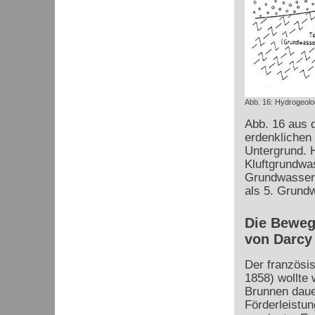
Abb. 16: Hydrogeolog
Abb. 16 aus d
erdenklichen
Untergrund. H
Kluftgrundwas
Grundwasserni
als 5. Grund
Die Beweg
von Darcy
Der französi
1858) wollte 
Brunnen daue
Förderleistu