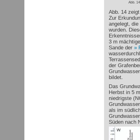
Abb. 14
Abb. 14 zeigt
Zur Erkundun
angelegt, di
wurden. Dies
Erkenntnisse
3 m mächtige
Sande der
wasserdurchl
Terrassensedi
der Grafenber
Grundwasserge
bildet.
Das Grundwas
Herbst in 5 
niedrigste (
Grundwasser i
als im südlic
Grundwassers
Süden nach 