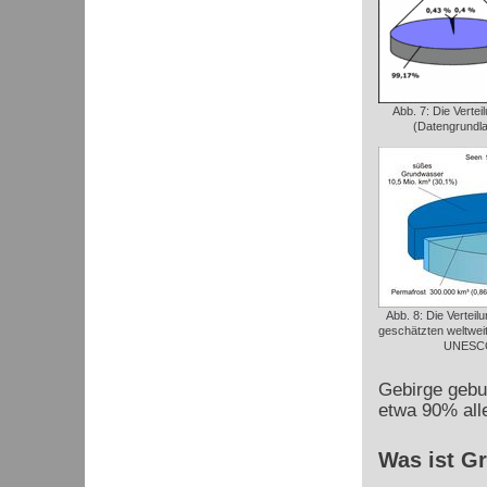
Abb. 7: Die Verte
(Datengrundla
Abb. 8: Die Verteil
geschätzten weltwe
UNESCO
Gebirge gebun
etwa 90% all
Was ist G