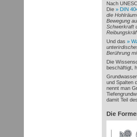
Nach UNESCO
Die
DIN 40
die Hohlräum
Bewegung aus
Schwerkraft 
Reibungskräf
Und das
Wa
unterirdische
Berührung mi
Die Wissensc
beschäftigt, 
Grundwasser 
und Spalten d
nennt man Gru
Tiefengrundwä
damit Teil de
Die Forme