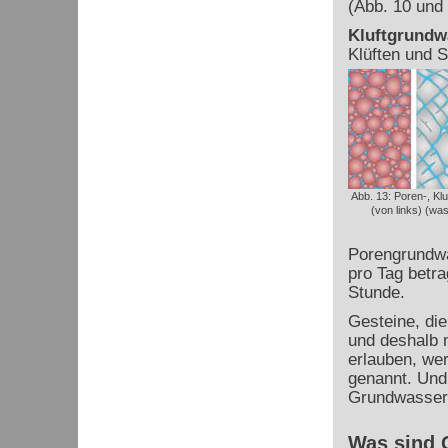
(Abb. 10 und 
Kluftgrundwa
Klüften und S
Abb. 13: Poren-, Kl
(von links) (wa
Porengrundwa
pro Tag betra
Stunde.
Gesteine, die
und deshalb 
erlauben, we
genannt. Und
Grundwassern
Was sind 