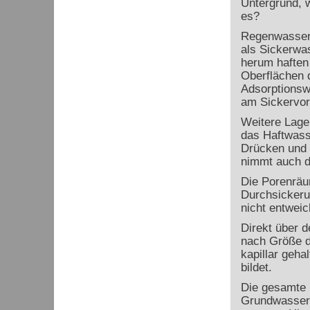
Untergrund, w
es?
Regenwasser 
als Sickerwas
herum haften
Oberflächen 
Adsorptionswa
am Sickervor
Weitere Lage
das Haftwass
Drücken und 
nimmt auch d
Die Porenräum
Durchsickeru
nicht entwei
Direkt über d
nach Größe d
kapillar geha
bildet.
Die gesamte 
Grundwassero