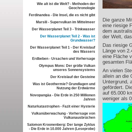
Wie alt ist die Welt? - Methoden der
Geochronologie
Ferdinandea - Die Insel, die es nicht gibt
Die ganze Mit
Marsili - Supervulkan im Mittelmeer
eine riesige 
Der Wasserplanet Teil 3 - Trinkwasser
dem australi
der Welt, da
Der Wasserplanet Teil 2 - Was ist
Grundwasser?
Das riesige 
Der Wasserplanet Teil 1 - Der Kreislauf
Länge von 2.
des Wassers
eine Fläche v
Erdbeben - Ursachen und Vorhersage
gesamten Flä
Olympus Mons: Der größe Vulkan
unseres Sonnensystems
An vielen Ste
allein an di
Der Kreislauf der Gesteine
Untergrund, a
Was ist Geothermie? Grundlagen und
gefördert. D
Nutzung der Erdwärme
auf 65.000 km
Novopangäa - Die Erde in 250 Millionen
weniger als 
Jahren
Naturkatastrophen - Fazit einer Hysterie
Vulkanüberwachung - Vorhersage von
Vulkanausbrüchen
Salomon Kroonenberg: Der lange Zyklus
- Die Erde in 10.000 Jahren (Leseprobe)