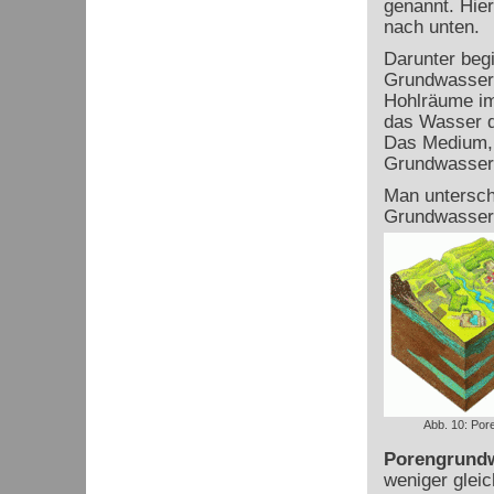
genannt. Hie
nach unten.
Darunter begi
Grundwasser
Hohlräume im
das Wasser d
Das Medium, 
Grundwasserle
Man untersch
Grundwasserl
Abb. 10: Pore
Porengrundw
weniger glei