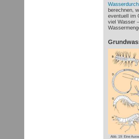
Wasserdurchl
berechnen, wi
eventuell im
viel Wasser 
Wassermenge
Grundwass
Abb. 19: Eine Ausw