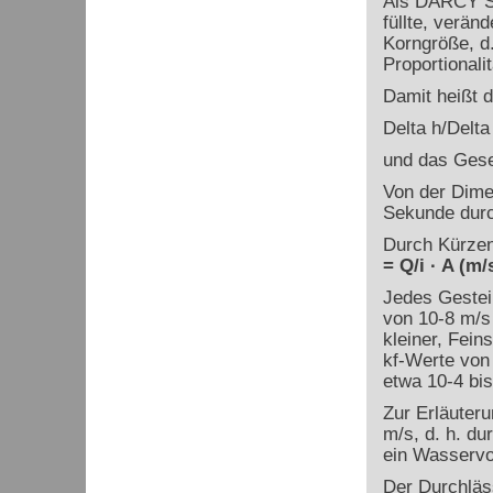
Als DARCY Sa
füllte, verän
Korngröße, d.
Proportionali
Damit heißt 
Delta h/Delta 
und das Gese
Von der Dime
Sekunde durch
Durch Kürzen
= Q/i · A (m/
Jedes Gestei
von 10
-8
m/s
kleiner, Fei
k
f
-Werte von
etwa 10
-4
bis
Zur Erläuteru
m/s, d. h. du
ein Wasservo
Der Durchläs