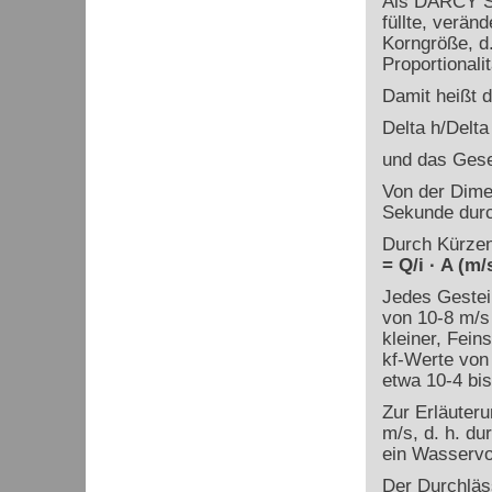
Als DARCY Sa
füllte, verän
Korngröße, d.
Proportionali
Damit heißt 
Delta h/Delta 
und das Gese
Von der Dime
Sekunde durch
Durch Kürzen
= Q/i · A (m/
Jedes Gestei
von 10
-8
m/s
kleiner, Fei
k
f
-Werte von
etwa 10
-4
bis
Zur Erläuteru
m/s, d. h. du
ein Wasservo
Der Durchläs