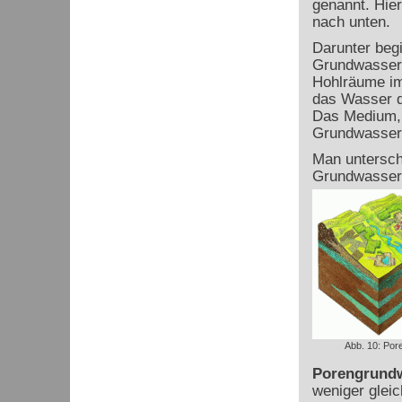
genannt. Hie
nach unten.
Darunter begi
Grundwasser
Hohlräume im
das Wasser d
Das Medium, 
Grundwasserle
Man untersch
Grundwasserl
Abb. 10: Pore
Porengrundw
weniger glei