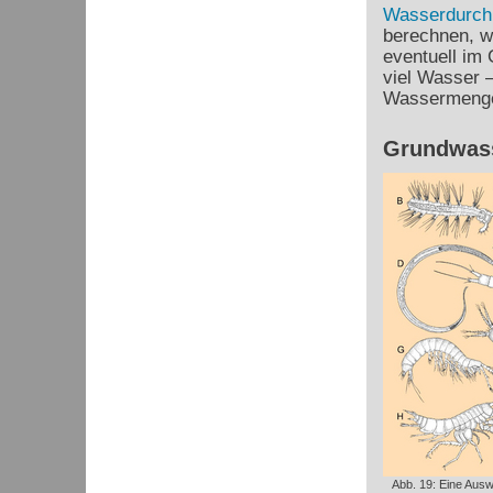
Wasserdurchl
berechnen, wi
eventuell im
viel Wasser 
Wassermenge
Grundwass
Abb. 19: Eine Ausw