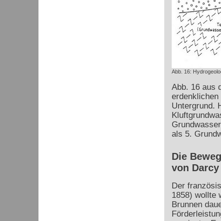
Abb. 16: Hydrogeolog
Abb. 16 aus d
erdenklichen
Untergrund. H
Kluftgrundwas
Grundwasserni
als 5. Grund
Die Beweg
von Darcy
Der französi
1858) wollte 
Brunnen daue
Förderleistu