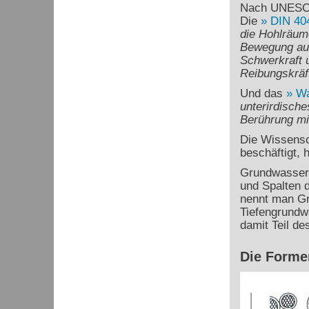
Nach UNESCO
Die
DIN 40
die Hohlräum
Bewegung aus
Schwerkraft 
Reibungskräf
Und das
Wa
unterirdische
Berührung mi
Die Wissensc
beschäftigt, 
Grundwasser 
und Spalten d
nennt man Gru
Tiefengrundwä
damit Teil de
Die Forme