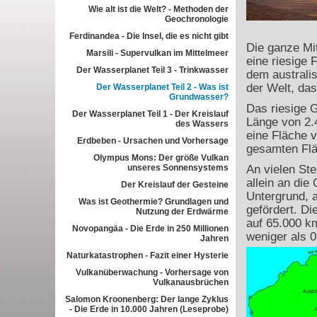
Wie alt ist die Welt? - Methoden der
Geochronologie
Ferdinandea - Die Insel, die es nicht gibt
Die ganze Mit
Marsili - Supervulkan im Mittelmeer
eine riesige 
Der Wasserplanet Teil 3 - Trinkwasser
dem australi
der Welt, da
Der Wasserplanet Teil 2 - Was ist
Grundwasser?
Das riesige 
Der Wasserplanet Teil 1 - Der Kreislauf
Länge von 2.
des Wassers
eine Fläche v
Erdbeben - Ursachen und Vorhersage
gesamten Flä
Olympus Mons: Der größe Vulkan
unseres Sonnensystems
An vielen Ste
allein an di
Der Kreislauf der Gesteine
Untergrund, a
Was ist Geothermie? Grundlagen und
gefördert. D
Nutzung der Erdwärme
auf 65.000 km
Novopangäa - Die Erde in 250 Millionen
weniger als 
Jahren
Naturkatastrophen - Fazit einer Hysterie
Vulkanüberwachung - Vorhersage von
Vulkanausbrüchen
Salomon Kroonenberg: Der lange Zyklus
- Die Erde in 10.000 Jahren (Leseprobe)