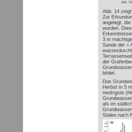
Abb. 14
Abb. 14 zeigt
Zur Erkundun
angelegt, di
wurden. Dies
Erkenntnisse
3 m mächtige
Sande der
wasserdurchl
Terrassensedi
der Grafenber
Grundwasserge
bildet.
Das Grundwas
Herbst in 5 
niedrigste (
Grundwasser i
als im südlic
Grundwassers
Süden nach 