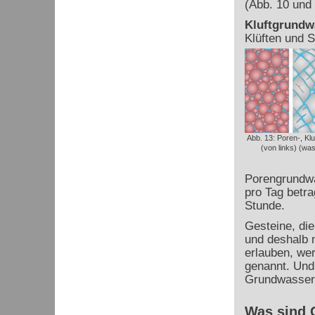
(Abb. 10 und 
Kluftgrundwa
Klüften und S
Abb. 13: Poren-, Kl
(von links) (wa
Porengrundwa
pro Tag betra
Stunde.
Gesteine, die
und deshalb 
erlauben, we
genannt. Und
Grundwassern
Was sind 