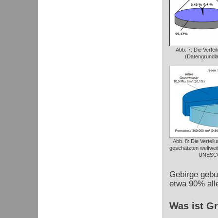
Abb. 7: Die Verte
(Datengrundla
Abb. 8: Die Verteil
geschätzten weltwe
UNESCO
Gebirge gebun
etwa 90% all
Was ist G