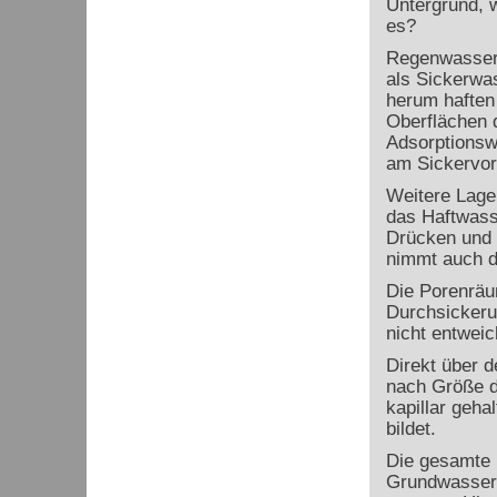
Untergrund, w
es?
Regenwasser 
als Sickerwas
herum haften
Oberflächen 
Adsorptionswa
am Sickervor
Weitere Lage
das Haftwass
Drücken und 
nimmt auch d
Die Porenräum
Durchsickeru
nicht entwei
Direkt über d
nach Größe d
kapillar geha
bildet.
Die gesamte 
Grundwassero