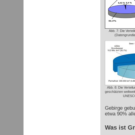
Abb. 7: Die Verte
(Datengrundla
Abb. 8: Die Verteil
geschätzten weltwe
UNESCO
Gebirge gebun
etwa 90% all
Was ist G