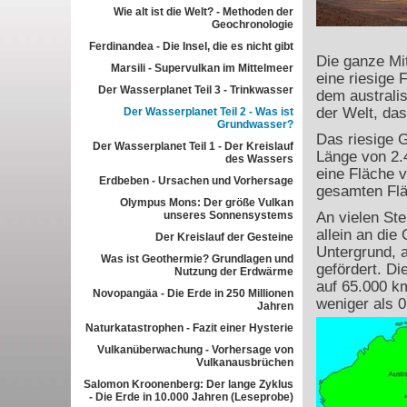
Wie alt ist die Welt? - Methoden der
Geochronologie
Ferdinandea - Die Insel, die es nicht gibt
Die ganze Mit
Marsili - Supervulkan im Mittelmeer
eine riesige 
Der Wasserplanet Teil 3 - Trinkwasser
dem australi
der Welt, da
Der Wasserplanet Teil 2 - Was ist
Grundwasser?
Das riesige 
Der Wasserplanet Teil 1 - Der Kreislauf
Länge von 2.
des Wassers
eine Fläche v
Erdbeben - Ursachen und Vorhersage
gesamten Flä
Olympus Mons: Der größe Vulkan
unseres Sonnensystems
An vielen Ste
allein an di
Der Kreislauf der Gesteine
Untergrund, a
Was ist Geothermie? Grundlagen und
gefördert. D
Nutzung der Erdwärme
auf 65.000 km
Novopangäa - Die Erde in 250 Millionen
weniger als 
Jahren
Naturkatastrophen - Fazit einer Hysterie
Vulkanüberwachung - Vorhersage von
Vulkanausbrüchen
Salomon Kroonenberg: Der lange Zyklus
- Die Erde in 10.000 Jahren (Leseprobe)