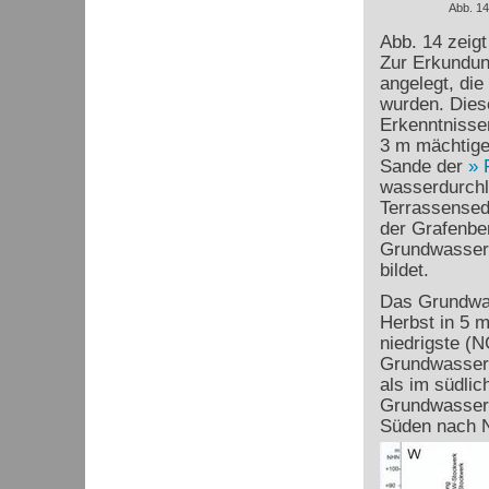
Abb. 14
Abb. 14 zeigt
Zur Erkundun
angelegt, di
wurden. Dies
Erkenntnisse
3 m mächtige
Sande der
wasserdurchl
Terrassensedi
der Grafenber
Grundwasserge
bildet.
Das Grundwas
Herbst in 5 
niedrigste (
Grundwasser i
als im südlic
Grundwassers
Süden nach 