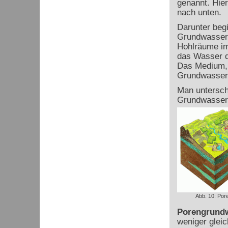
genannt. Hie
nach unten.
Darunter begi
Grundwasser
Hohlräume im
das Wasser d
Das Medium, 
Grundwasserle
Man untersch
Grundwasserl
Abb. 10: Pore
Porengrundw
weniger glei