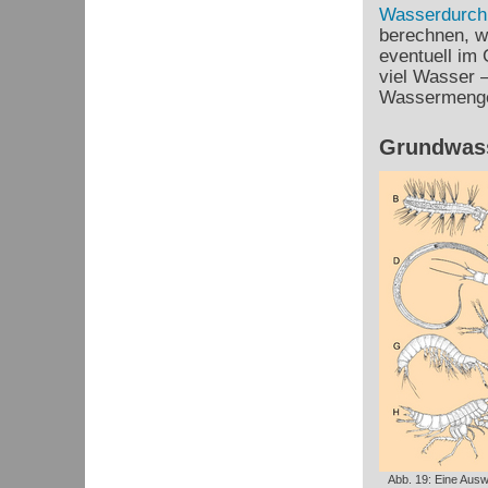
Wasserdurchl
berechnen, wi
eventuell im
viel Wasser 
Wassermenge
Grundwass
Abb. 19: Eine Ausw