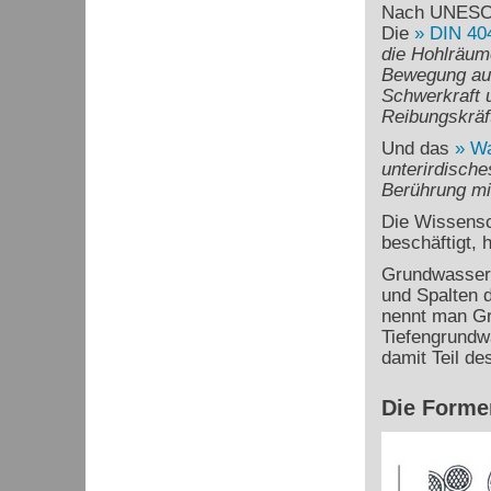
Nach UNESCO
Die
DIN 40
die Hohlräum
Bewegung aus
Schwerkraft 
Reibungskräf
Und das
Wa
unterirdische
Berührung mi
Die Wissensc
beschäftigt, 
Grundwasser 
und Spalten d
nennt man Gru
Tiefengrundwä
damit Teil de
Die Forme