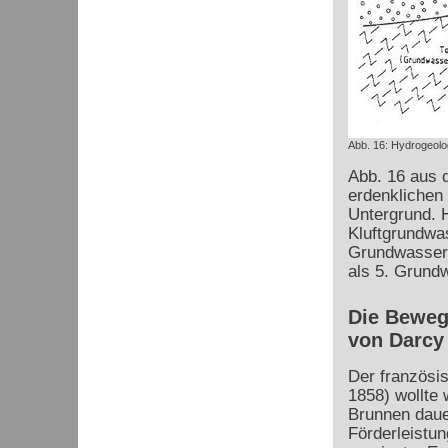
Abb. 16: Hydrogeolog
Abb. 16 aus d
erdenklichen
Untergrund. H
Kluftgrundwas
Grundwasserni
als 5. Grund
Die Beweg
von Darcy
Der französi
1858) wollte 
Brunnen daue
Förderleistu