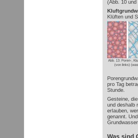
(Abb. 10 und 
Kluftgrundwa
Klüften und S
Abb. 13: Poren-, Kl
(von links) (wa
Porengrundwa
pro Tag betra
Stunde.
Gesteine, die
und deshalb 
erlauben, we
genannt. Und
Grundwassern
Was sind 