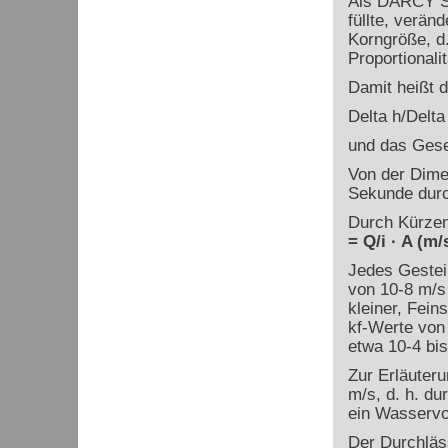
Als DARCY Sa
füllte, verän
Korngröße, d.
Proportionali
Damit heißt 
Delta h/Delta 
und das Gese
Von der Dime
Sekunde durch
Durch Kürzen
= Q/i · A (m/
Jedes Gestei
von 10
-8
m/s
kleiner, Fei
k
f
-Werte von
etwa 10
-4
bis
Zur Erläuteru
m/s, d. h. du
ein Wasservo
Der Durchläs