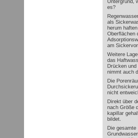
Untergrund, w
es?
Regenwasser 
als Sickerwas
herum haften
Oberflächen 
Adsorptionswa
am Sickervor
Weitere Lage
das Haftwass
Drücken und 
nimmt auch d
Die Porenräum
Durchsickeru
nicht entwei
Direkt über d
nach Größe d
kapillar geha
bildet.
Die gesamte 
Grundwassero