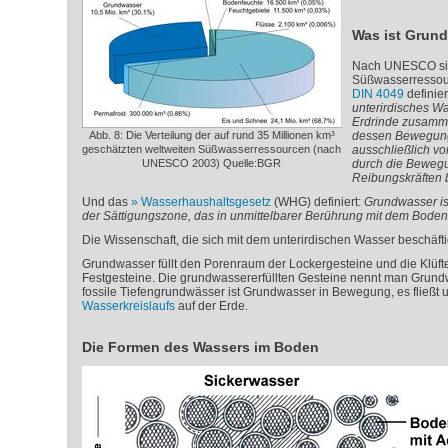
Was ist Grun
Nach UNESCO sin
Süßwasserressou
DIN 4049
definie
unterirdisches W
Erdrinde zusamm
Abb. 8: Die Verteilung der auf rund 35 Millionen km³
dessen Bewegung
geschätzten weltweiten Süßwasserressourcen (nach
ausschließlich vo
UNESCO 2003) Quelle:BGR
durch die Bewegu
Reibungskräften 
Und das
Wasserhaushaltsgesetz
(WHG) definiert:
Grundwasser ist
der Sättigungszone, das in unmittelbarer Berührung mit dem Boden
Die Wissenschaft, die sich mit dem unterirdischen Wasser beschäfti
Grundwasser füllt den Porenraum der Lockergesteine und die Klüft
Festgesteine. Die grundwassererfüllten Gesteine nennt man Grundw
fossile Tiefengrundwässer ist Grundwasser in Bewegung, es fließt un
Wasserkreislaufs
auf der Erde.
Die Formen des Wassers im Boden