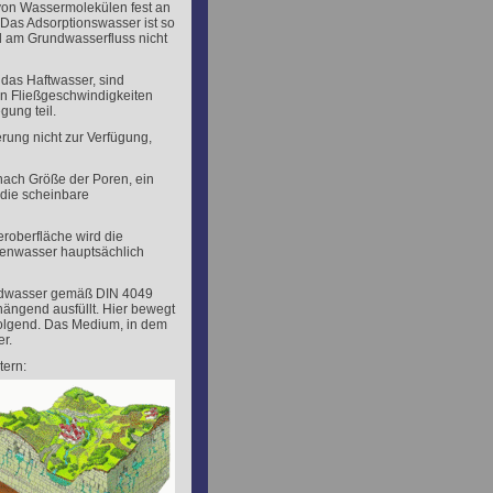
von Wassermolekülen fest an
 Das Adsorptionswasser ist so
d am Grundwasserfluss nicht
das Haftwasser, sind
n Fließgeschwindigkeiten
ung teil.
erung nicht zur Verfügung,
 nach Größe der Poren, ein
 die scheinbare
roberfläche wird die
denwasser hauptsächlich
undwasser gemäß DIN 4049
ngend ausfüllt. Hier bewegt
folgend. Das Medium, in dem
r.
tern: