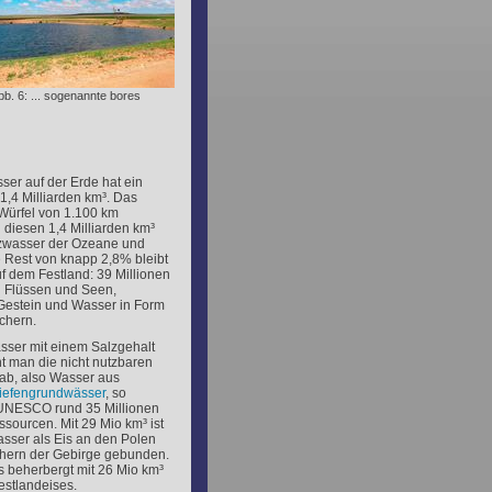
bb. 6: ... sogenannte bores
er auf der Erde hat ein
1,4 Milliarden km³. Das
Würfel von 1.100 km
diesen 1,4 Milliarden km³
zwasser der Ozeane und
 Rest von knapp 2,8% bleibt
f dem Festland: 39 Millionen
 Flüssen und Seen,
estein und Wasser in Form
chern.
sser mit einem Salzgehalt
ht man die nicht nutzbaren
ab, also Wasser aus
iefengrundwässer
, so
UNESCO rund 35 Millionen
sourcen. Mit 29 Mio km³ ist
sser als Eis an den Polen
chern der Gebirge gebunden.
is beherbergt mit 26 Mio km³
estlandeises.