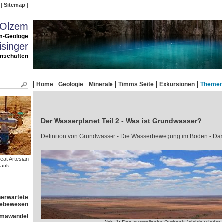
Sitemap
 Olzem
m-Geologe
singer
enschaften
Home
Geologie
Minerale
Timms Seite
Exkursionen
Theme
Der Wasserplanet Teil 2 - Was ist Grundwasser?
Definition von Grundwasser - Die Wasserbewegung im Boden - Da
at Artesian
back
nerwartete
 Lebewesen
imawandel