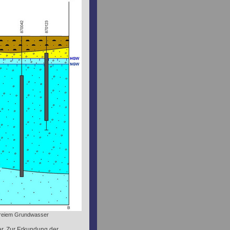
t freiem Grundwasser
er. Zur Erkundung der