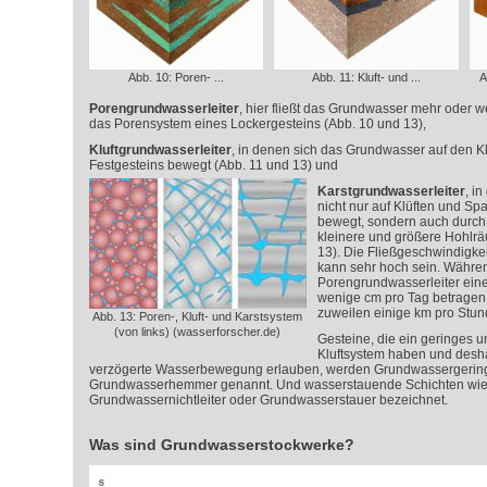
Abb. 10: Poren- ...
Abb. 11: Kluft- und ...
A
Porengrundwasserleiter
, hier fließt das Grundwasser mehr oder 
das Porensystem eines Lockergesteins (Abb. 10 und 13),
Kluftgrundwasserleiter
, in denen sich das Grundwasser auf den K
Festgesteins bewegt (Abb. 11 und 13) und
Karstgrundwasserleiter
, i
nicht nur auf Klüften und Sp
bewegt, sondern auch durch
kleinere und größere Hohlrä
13). Die Fließgeschwindigk
kann sehr hoch sein. Währen
Porengrundwasserleiter eine
wenige cm pro Tag betragen k
zuweilen einige km pro Stun
Abb. 13: Poren-, Kluft- und Karstsystem
(von links) (wasserforscher.de)
Gesteine, die ein geringes u
Kluftsystem haben und desh
verzögerte Wasserbewegung erlauben, werden Grundwassergeringl
Grundwasserhemmer genannt. Und wasserstauende Schichten wie z
Grundwassernichtleiter oder Grundwasserstauer bezeichnet.
Was sind Grundwasserstockwerke?