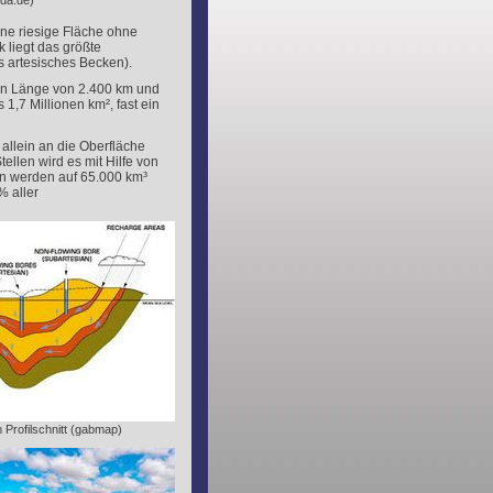
-da.de)
ine riesige Fläche ohne
 liegt das größte
 artesisches Becken).
len Länge von 2.400 km und
1,7 Millionen km², fast ein
 allein an die Oberfläche
llen wird es mit Hilfe von
n werden auf 65.000 km³
% aller
m Profilschnitt (gabmap)