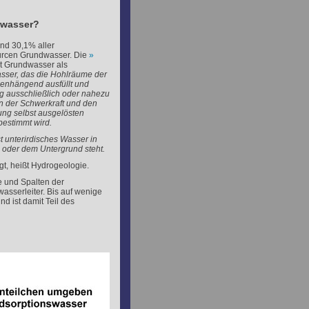
dwasser?
d 30,1% aller
rcen Grundwasser. Die
rt Grundwasser als
asser, das die Hohlräume der
enhängend ausfüllt und
 ausschließlich oder nahezu
n der Schwerkraft und den
ng selbst ausgelösten
bestimmt wird.
 unterirdisches Wasser in
 oder dem Untergrund steht.
gt, heißt Hydrogeologie.
e und Spalten der
asserleiter. Bis auf wenige
d ist damit Teil des