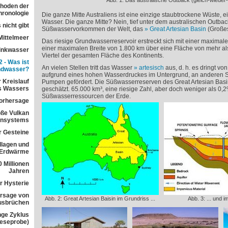
Abb. 1: Das australische Outback (gleich-wieder
ethoden der
ronologie
Die ganze Mitte Australiens ist eine einzige staubtrockene Wüste, e
Wasser. Die ganze Mitte? Nein, tief unter dem australischen Outback
 nicht gibt
Süßwasservorkommen der Welt, das
Great Artesian Basin
(Großes
Mittelmeer
Das riesige Grundwasserreservoir erstreckt sich mit einer maxima
einer maximalen Breite von 1.800 km über eine Fläche von mehr als 
rinkwasser
Viertel der gesamten Fläche des Kontinents.
 - Was ist
An vielen Stellen tritt das Wasser
artesisch
aus, d. h. es dringt von
ndwasser?
aufgrund eines hohen Wasserdruckes im Untergrund, an anderen Ste
 Kreislauf
Pumpen gefördert. Die Süßwasserreserven des Great Artesian Basi
s Wassers
geschätzt. 65.000 km³, eine riesige Zahl, aber doch weniger als 0,2
Süßwasserressourcen der Erde.
orhersage
ße Vulkan
ensystems
r Gesteine
dlagen und
 Erdwärme
 Millionen
Jahren
r Hysterie
rsage von
Abb. 2: Great Artesian Baisin im Grundriss ...
Abb. 3: ... und i
usbrüchen
nge Zyklus
Leseprobe)