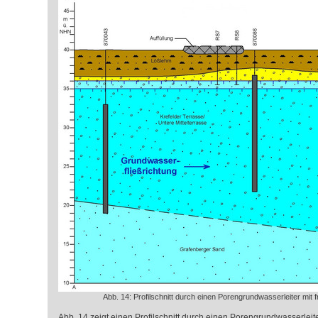
Abb. 14: Profilschnitt durch einen Porengrundwasserleiter mi
Abb. 14 zeigt einen Profilschnitt durch einen Porengrundwasserleit