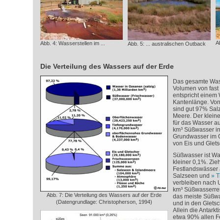
A
Abb. 4: Wasserstellen im ...
Abb. 5: ... australischen Outback
Die Verteilung des Wassers auf der Erde
Das gesamte Wass
Volumen von fast 
entspricht einem 
Kantenlänge. Von 
sind gut 97% Sal
Meere. Der kleine
für das Wasser au
km³ Süßwasser in
Grundwasser im G
von Eis und Glets
Süßwasser ist Wa
kleiner 0,1%. Zie
Festlandswässer 
Salzseen und
T
verbleiben nach 
km³ Süßwasserres
Abb. 7: Die Verteilung des Wassers auf der Erde
das meiste Süßwa
(Datengrundlage: Christopherson, 1994)
und in den Glets
Allein die Antarkt
etwa 90% allen F