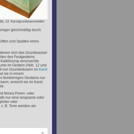
bb. 12: Karstgrundwasserleiter
weniger gleichmäßig durch
lüften und Spalten eines
n denen sich das Grundwasser
alten des Festgesteins
 Kalklösung verursachte
ume im Gestein (Abb. 12 und
eit von Grundwässern im
Karst
d sie in einem
s feinkörnigen Gesteins nur
ann, erreicht sie im Karst
de.
nd feines Poren- oder
alb nur eine langsame oder
eiter oder
. B. Tone werden als