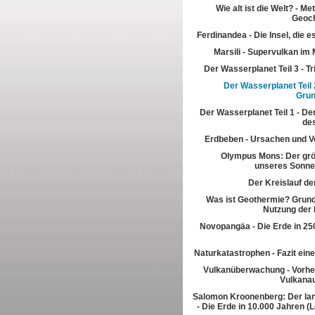
Wie alt ist die Welt? - M
Geoch
Ferdinandea - Die Insel, die es
Marsili - Supervulkan im 
Der Wasserplanet Teil 3 - T
Der Wasserplanet Teil 2
Gru
Der Wasserplanet Teil 1 - Der
de
Erdbeben - Ursachen und V
Olympus Mons: Der grö
unseres Sonn
Der Kreislauf de
Was ist Geothermie? Grun
Nutzung der
Novopangäa - Die Erde in 250
Naturkatastrophen - Fazit eine
Vulkanüberwachung - Vorhe
Vulkana
Salomon Kroonenberg: Der la
- Die Erde in 10.000 Jahren (