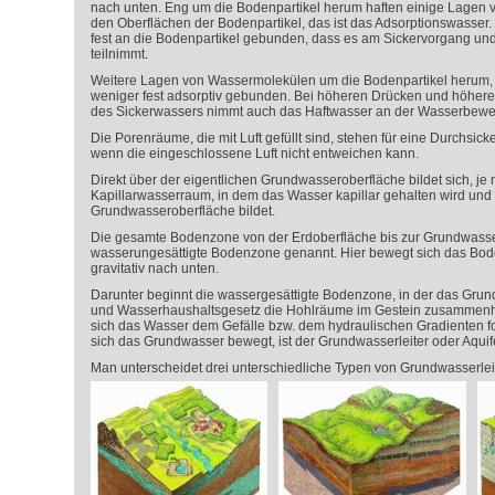
nach unten. Eng um die Bodenpartikel herum haften einige Lagen 
den Oberflächen der Bodenpartikel, das ist das Adsorptionswasser.
fest an die Bodenpartikel gebunden, dass es am Sickervorgang un
teilnimmt.
Weitere Lagen von Wassermolekülen um die Bodenpartikel herum, 
weniger fest adsorptiv gebunden. Bei höheren Drücken und höhere
des Sickerwassers nimmt auch das Haftwasser an der Wasserbeweg
Die Porenräume, die mit Luft gefüllt sind, stehen für eine Durchsick
wenn die eingeschlossene Luft nicht entweichen kann.
Direkt über der eigentlichen Grundwasseroberfläche bildet sich, je
Kapillarwasserraum, in dem das Wasser kapillar gehalten wird und
Grundwasseroberfläche bildet.
Die gesamte Bodenzone von der Erdoberfläche bis zur Grundwasse
wasserungesättigte Bodenzone genannt. Hier bewegt sich das Bo
gravitativ nach unten.
Darunter beginnt die wassergesättigte Bodenzone, in der das Gr
und Wasserhaushaltsgesetz die Hohlräume im Gestein zusammenhä
sich das Wasser dem Gefälle bzw. dem hydraulischen Gradienten 
sich das Grundwasser bewegt, ist der Grundwasserleiter oder Aquife
Man unterscheidet drei unterschiedliche Typen von Grundwasserlei