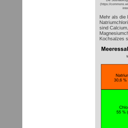
Die Südhalbkug
(https://commons.wi
int
Mehr als die 
Natriumchlor
sind Calcium
Magnesiumchl
Kochsalzes s