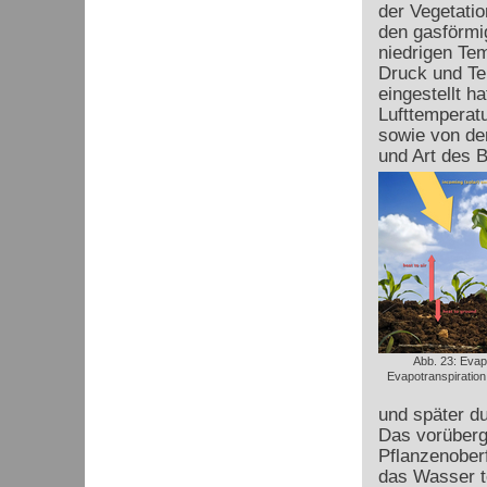
der Vegetati
den gasförmi
niedrigen Tem
Druck und Te
eingestellt h
Lufttemperatu
sowie von de
und Art des 
Abb. 23: Evap
Evapotranspiration
und später d
Das vorüberg
Pflanzenoberf
das Wasser te