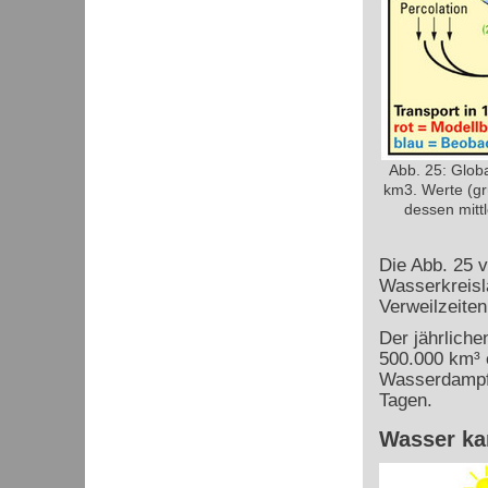
Abb. 25: Globa
km3. Werte (g
dessen mittl
Die Abb. 25 
Wasserkreisl
Verweilzeite
Der jährlich
500.000 km³ e
Wasserdampf h
Tagen.
Wasser ka