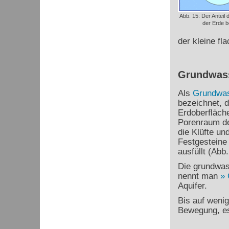
Abb. 15: Der Anteil
der Erde b
der kleine fl
Grundwas
Als
Grundwa
bezeichnet, d
Erdoberfläch
Porenraum de
die Klüfte un
Festgestein
ausfüllt (Abb.
Die grundwas
nennt man
Aquifer.
Bis auf weni
Bewegung, es 