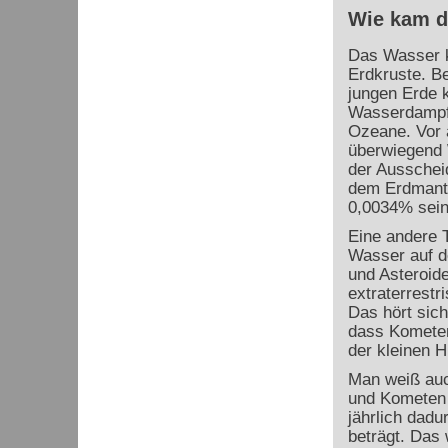
Wie kam d
Das Wasser 
Erdkruste. B
jungen Erde 
Wasserdampf 
Ozeane. Vor 
überwiegend 
der Ausschei
dem Erdmante
0,0034% sei
Eine andere T
Wasser auf d
und Asteroide
extraterrestr
Das hört sich
dass Kometen
der kleinen H
Man weiß auc
und Kometen a
jährlich dad
beträgt. Das 