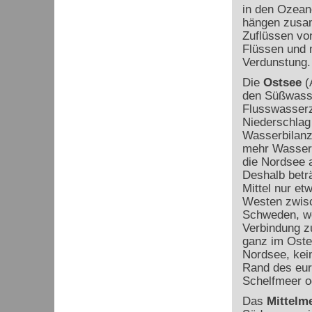
in den Ozea
hängen zusa
Zuflüssen vo
Flüssen und 
Verdunstung.
Die
Ostsee
(
den Süßwass
Flusswasserz
Niederschlag 
Wasserbilanz, 
mehr Wasser 
die Nordsee 
Deshalb beträ
Mittel nur e
Westen zwis
Schweden, wo
Verbindung zu
ganz im Osten
Nordsee, kein
Rand des eur
Schelfmeer 
Das
Mittelm