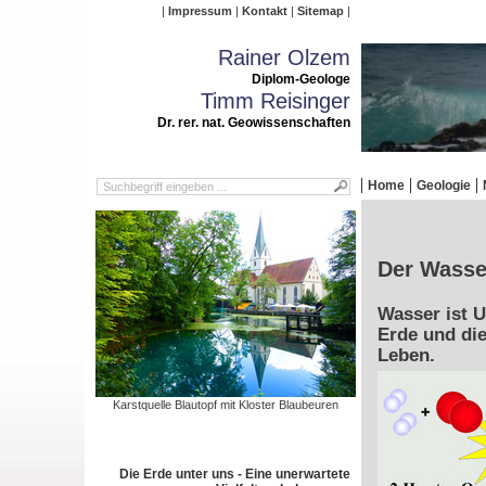
Impressum
Kontakt
Sitemap
Rainer Olzem
Diplom-Geologe
Timm Reisinger
Dr. rer. nat. Geowissenschaften
Home
Geologie
Der Wasser
Wasser ist 
Erde und die
Leben.
Karstquelle Blautopf mit Kloster Blaubeuren
Die Erde unter uns - Eine unerwartete