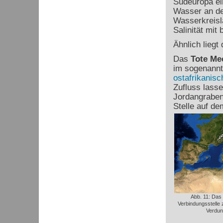
Südeuropa ein
Wasser an de
Wasserkreisla
Salinität mit 
Ähnlich liegt
Das
Tote Me
im sogenann
ostafrikanis
Zufluss lasse
Jordangraben
Stelle auf de
Abb. 11: Das 
Verbindungsstelle
Verdun