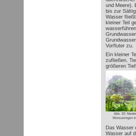
und Meere). E
bis zur Sätti
Wasser fließ
kleiner Teil 
wasserführen
Grundwassers 
Grundwasser 
Vorfluter zu.
Ein kleiner 
zufließen. Ti
größeren Tief
Abb. 20: Niede
Monsunregen in
Das Wasser d
Wasser auf d