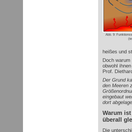
Abb. 9: Funktion
(t
heißes und st
Doch warum s
obwohl ihnen
Prof. Diethar
Der Grund kan
den Meeren z
Größenordnung
eingebaut we
dort abgelage
Warum ist
überall gl
Die unterschi