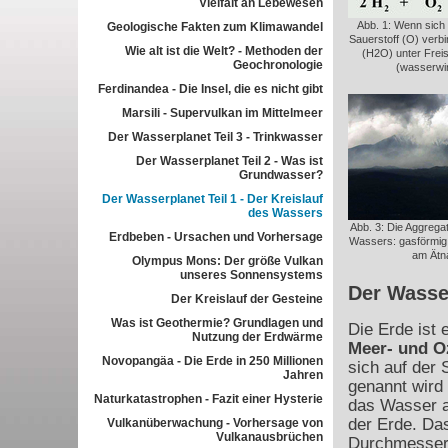
Vielfalt an Lebewesen
Abb. 1: Wenn sich
Geologische Fakten zum Klimawandel
Sauerstoff (O) verb
Wie alt ist die Welt? - Methoden der
(H2O) unter Frei
Geochronologie
(wasserwir
Ferdinandea - Die Insel, die es nicht gibt
Marsili - Supervulkan im Mittelmeer
Der Wasserplanet Teil 3 - Trinkwasser
Der Wasserplanet Teil 2 - Was ist
Grundwasser?
Der Wasserplanet Teil 1 - Der Kreislauf
des Wassers
Abb. 3: Die Aggrega
Erdbeben - Ursachen und Vorhersage
Wassers: gasförmig 
am Ätn
Olympus Mons: Der größe Vulkan
unseres Sonnensystems
Der Wasse
Der Kreislauf der Gesteine
Was ist Geothermie? Grundlagen und
Die Erde ist
Nutzung der Erdwärme
Meer- und O
Novopangäa - Die Erde in 250 Millionen
sich auf der
Jahren
genannt wird
Naturkatastrophen - Fazit einer Hysterie
das Wasser a
der Erde. Da
Vulkanüberwachung - Vorhersage von
Vulkanausbrüchen
Durchmesser 