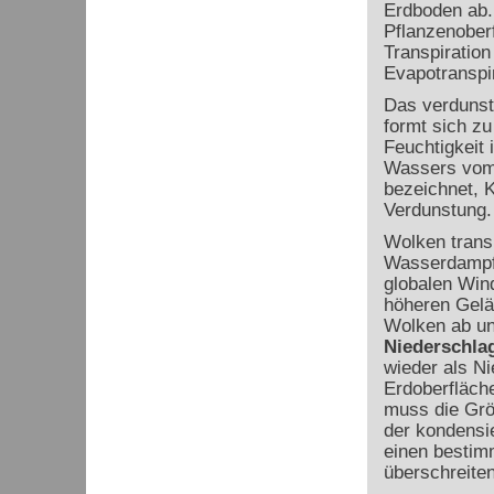
Erdboden ab.
Pflanzenober
Transpiratio
Evapotranspir
Das verdunst
formt sich z
Feuchtigkeit 
Wassers vom 
bezeichnet, K
Verdunstung.
Wolken trans
Wasserdampf 
globalen Win
höheren Gelä
Wolken ab un
Niederschla
wieder als Ni
Erdoberfläche
muss die Grö
der kondensi
einen bestim
überschreiten