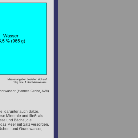
 Meerwasser (Hannes Grobe, AWI)
e, darunter auch Salze.
se Minerale und fließt als
sse und Bäche, die
e das Meer mit Salz versorgen.
flächen- und Grundwasser,