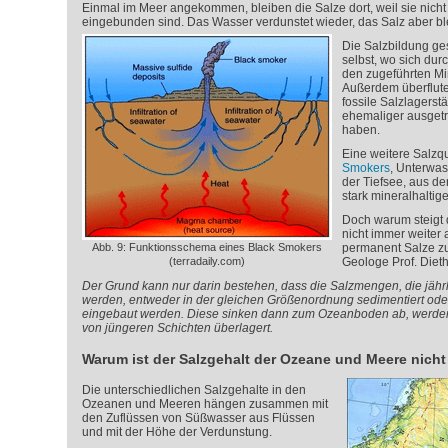
Einmal im Meer angekommen, bleiben die Salze dort, weil sie nicht
eingebunden sind. Das Wasser verdunstet wieder, das Salz aber ble
Die Salzbildung ge
selbst, wo sich du
den zugeführten Mi
Außerdem überflute
fossile Salzlagerst
ehemaliger ausgetr
haben.
Eine weitere Salzqu
Smokers
, Unterwa
der Tiefsee, aus d
stark mineralhaltige
Doch warum steigt 
nicht immer weiter
Abb. 9: Funktionsschema eines Black Smokers
permanent Salze z
(terradaily.com)
Geologe Prof. Dieth
Der Grund kann nur darin bestehen, dass die Salzmengen, die jähr
werden, entweder in der gleichen Größenordnung sedimentiert oder 
eingebaut werden. Diese sinken dann zum Ozeanboden ab, werden
von jüngeren Schichten überlagert.
Warum ist der Salzgehalt der Ozeane und Meere nicht 
Die unterschiedlichen Salzgehalte in den
Ozeanen und Meeren hängen zusammen mit
den Zuflüssen von Süßwasser aus Flüssen
und mit der Höhe der Verdunstung.