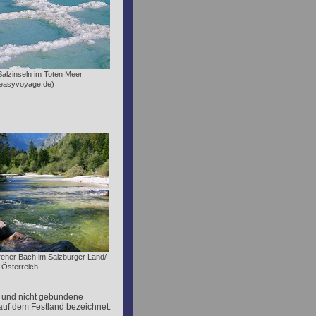
Salzinseln im Toten Meer
easyvoyage.de)
rrener Bach im Salzburger Land/
Österreich
he und nicht gebundene
auf dem Festland bezeichnet.