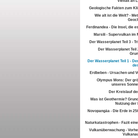
Vielfalt an
Geologische Fakten zum Kl
Wie alt ist die Welt? - M
Geoch
Ferdinandea - Die Insel, die es
Marsili - Supervulkan im 
Der Wasserplanet Teil 3 - T
Der Wasserplanet Teil 2
Gru
Der Wasserplanet Teil 1 - Der
de
Erdbeben - Ursachen und V
Olympus Mons: Der grö
unseres Sonn
Der Kreislauf de
Was ist Geothermie? Grun
Nutzung der
Novopangäa - Die Erde in 250
Naturkatastrophen - Fazit eine
Vulkanüberwachung - Vorhe
Vulkana