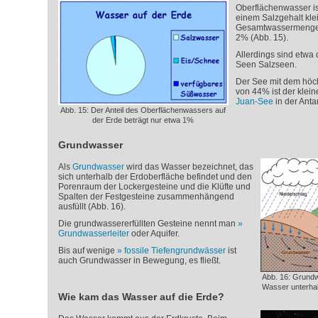
Oberflächenwasser is
einem Salzgehalt klei
Gesamtwassermenge a
2% (Abb. 15).
Allerdings sind etwa d
Seen Salzseen.
Der See mit dem höch
von 44% ist der klein
Juan-See
in der Antar
Abb. 15: Der Anteil des Oberflächenwassers auf
der Erde beträgt nur etwa 1%
Grundwasser
Als
Grundwasser
wird das Wasser bezeichnet, das
sich unterhalb der Erdoberfläche befindet und den
Porenraum der Lockergesteine und die Klüfte und
Spalten der Festgesteine zusammenhängend
ausfüllt (Abb. 16).
Die grundwassererfüllten Gesteine nennt man
Grundwasserleiter
oder Aquifer.
Bis auf wenige
fossile Tiefengrundwässer
ist
auch Grundwasser in Bewegung, es fließt.
Abb. 16: Grund
Wasser unterhal
Wie kam das Wasser auf die Erde?