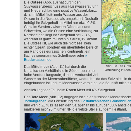
Die
Ostsee
(Abb. 10) hat durch den
Süßwasserüberschuss aus Flusswasserzufuhr
und Niederschlag eine positive Wasserbilanz,
d. h. im Mittel fließt mehr Wasser aus der
Ostsee in die Nordsee als umgekehrt. Deshalb
beträgt ihr Salzgehalt im Mittel nur etwa 0,8%.
Ganz im Westen zwischen Dänemark und
Schweden, wo die Ostsee eine Verbindung zur
Nordsee hat, liegt ihr Salzgehalt bei 2-3%,
während er ganz im Osten bis auf 0,3% abfällt.
Die Ostsee ist, wie auch die Nordsee, kein
echter Ozean, sondern ein überfluteter Bereich
am Rand des eurasischen Kontinents, ein
flaches sogenanntes Schelfmeer oder
Brackwassermeer
.
Abb. 10: Die Ost
Das
Mittelmeer
(Abb. 11) hat durch die
Verbindung zu den
klimatischen Verhältnisse in Südeuropa eine
hohe Verdunstungsrate, d. h. es verdunstet viel
Wasser an der Meeresoberfläche, wodurch – da das Salz nicht in d
eingebunden ist und im Meerwasser verbleibt - die Salinität mit bis z
Ähnlich liegt der Fall beim
Roten Meer
mit 4% Salzgehalt.
Das
Tote Meer
(Abb. 12) dagegen ist ein abflussloses Meeresbec
Jordangraben
, die Fortsetzung des
ostafrikanischen Grabenbruc
und wenig Zufluss lassen den Salzgehalt bis auf über 30% ansteig
markieren mit 420 m unter NN die tiefste Stelle auf dem Festland.