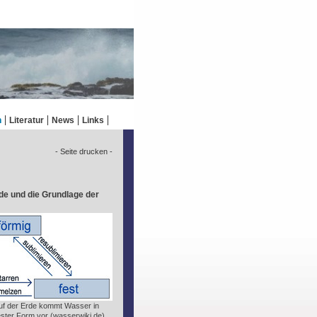
n
Literatur
News
Links
- Seite drucken -
de und die Grundlage der
 auf der Erde kommt Wasser in
fester Form vor (wasserwiki.de)