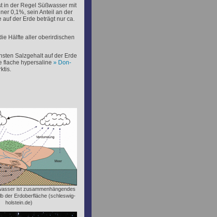
t in der Regel Süßwasser mit
ner 0,1%, sein Anteil an der
uf der Erde beträgt nur ca.
ie Hälfte aller oberirdischen
sten Salzgehalt auf der Erde
e flache hypersaline
Don-
ktis.
wasser ist zusammenhängendes
b der Erdoberfläche (schleswig-
holstein.de)