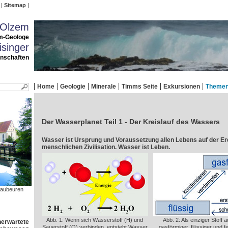
Sitemap
 Olzem
m-Geologe
singer
enschaften
Home
Geologie
Minerale
Timms Seite
Exkursionen
Theme
Der Wasserplanet Teil 1 - Der Kreislauf des Wassers
Wasser ist Ursprung und Voraussetzung allen Lebens auf der Er
menschlichen Zivilisation. Wasser ist Leben.
Blaubeuren
Abb. 1: Wenn sich Wasserstoff (H) und
Abb. 2: Als einziger Stoff
nerwartete
Sauerstoff (O) verbinden, entsteht Wasser
gasförmiger, flüssiger und 