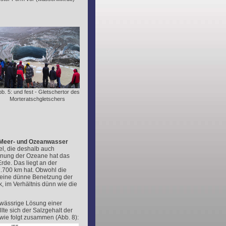
b. 5: und fest - Gletschertor des
Morteratschgletschers
Meer- und Ozeanwasser
el, die deshalb auch
hnung der Ozeane hat das
de. Das liegt an der
.700 km hat. Obwohl die
r eine dünne Benetzung der
k, im Verhältnis dünn wie die
 wässrige Lösung einer
te sich der Salzgehalt der
 wie folgt zusammen (Abb. 8):