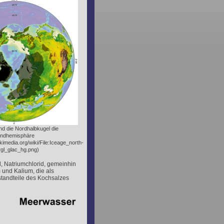
nd die Nordhalbkugel die
ndhemisphäre
imedia.org/wiki/File:Iceage_north-
rgl_glac_hg.png)
l, Natriumchlorid, gemeinhin
und Kalium, die als
standteile des Kochsalzes