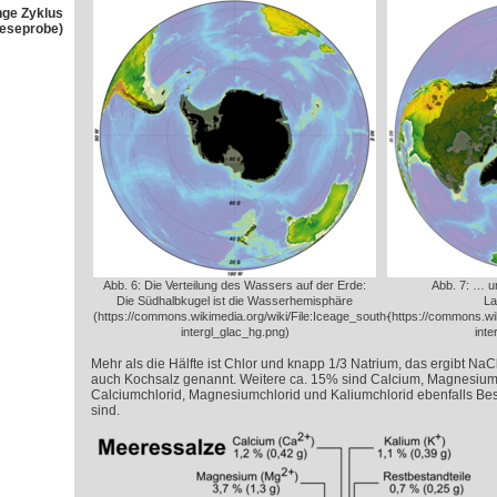
nge Zyklus
Leseprobe)
Abb. 6: Die Verteilung des Wassers auf der Erde:
Abb. 7: … u
Die Südhalbkugel ist die Wasserhemisphäre
La
(https://commons.wikimedia.org/wiki/File:Iceage_south-
(https://commons.wik
intergl_glac_hg.png)
inte
Mehr als die Hälfte ist Chlor und knapp 1/3 Natrium, das ergibt NaC
auch Kochsalz genannt. Weitere ca. 15% sind Calcium, Magnesium 
Calciumchlorid, Magnesiumchlorid und Kaliumchlorid ebenfalls Be
sind.