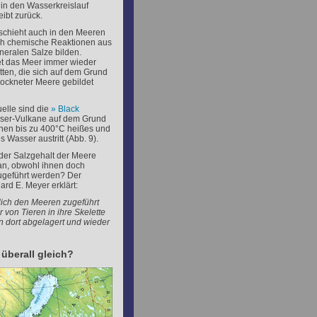
 in den Wasserkreislauf
ibt zurück.
schieht auch in den Meeren
rch chemische Reaktionen aus
neralen Salze bilden.
t das Meer immer wieder
ätten, die sich auf dem Grund
ockneter Meere gebildet
elle sind die
Black
sser-Vulkane auf dem Grund
enen bis zu 400°C heißes und
s Wasser austritt (Abb. 9).
der Salzgehalt der Meere
 an, obwohl ihnen doch
ugeführt werden? Der
ard E. Meyer erklärt:
lich den Meeren zugeführt
von Tieren in ihre Skelette
 dort abgelagert und wieder
überall gleich?