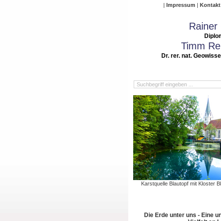
Impressum
Kontakt
Rainer
Diplo
Timm Rei
Dr. rer. nat. Geowiss
Karstquelle Blautopf mit Kloster 
Die Erde unter uns - Eine u