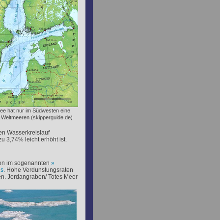
see hat nur im Südwesten eine
 Weltmeeren (skipperguide.de)
en Wasserkreislauf
u 3,74% leicht erhöht ist.
ken im sogenannten
hs
. Hohe Verdunstungsraten
en. Jordangraben/ Totes Meer