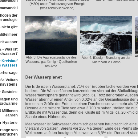
 Lebewesen
(H2O) unter Freisetzung von Energie
imawandel
(wasserwirklichkeit.de)
ethoden der
ronologie
 nicht gibt
Mittelmeer
rinkwasser
 - Was ist
ndwasser?
Ab
Abb. 3: Die Aggregatzustände des
Abb. 4: flüssig - Brandung an der
 Kreislauf
Wassers: gasförmig - Quellwolken
Küste von la Palma
s Wassers
am Ätna
orhersage
Der Wasserplanet
ße Vulkan
ensystems
Die Erde ist ein Wasserplanet. 71% der Erdoberfläche werden von
bedeckt. Die Wasserflächen konzentrieren sich auf der Südkalbkug
r Gesteine
Wasserhemisphäre genannt wird (Abb. 6). Trotz der großen Ausde
dlagen und
Wasser aber nur einen Anteil von 0,02% an der Gesamtmasse der Er
 Erdwärme
immensen Größe der Erde, die einen Durchmesser von mehr als 12
Ozeane eine mittlere Tiefe von etwa 3.700 m haben, stellen sie nu
 Millionen
Erdkruste mit Wasser dar, denn die Kruste ist im Mittel ca. 20 km dic
Jahren
Schale eines Hühnereis.
r Hysterie
Meerwasser ist Salzwasser, chemisch gesehen hauptsächlich eine
Vielzahl von Salzen. Bereits vor 250 Ma gegen Ende des Perms stell
rsage von
Weltmeere auf den heutigen Mittelwert von 3,5% ein. Der setzt sich
usbrüchen