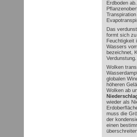
Erdboden ab.
Pflanzenober
Transpiratio
Evapotranspir
Das verdunst
formt sich z
Feuchtigkeit 
Wassers vom 
bezeichnet, K
Verdunstung.
Wolken trans
Wasserdampf 
globalen Win
höheren Gelä
Wolken ab un
Niederschla
wieder als Ni
Erdoberfläche
muss die Grö
der kondensi
einen bestim
überschreiten