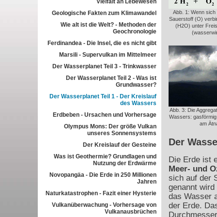
Vielfalt an Lebewesen
Abb. 1: Wenn sich
Geologische Fakten zum Klimawandel
Sauerstoff (O) verb
Wie alt ist die Welt? - Methoden der
(H2O) unter Frei
Geochronologie
(wasserwir
Ferdinandea - Die Insel, die es nicht gibt
Marsili - Supervulkan im Mittelmeer
Der Wasserplanet Teil 3 - Trinkwasser
Der Wasserplanet Teil 2 - Was ist
Grundwasser?
Der Wasserplanet Teil 1 - Der Kreislauf
des Wassers
Abb. 3: Die Aggrega
Erdbeben - Ursachen und Vorhersage
Wassers: gasförmig 
am Ätn
Olympus Mons: Der größe Vulkan
unseres Sonnensystems
Der Wasse
Der Kreislauf der Gesteine
Was ist Geothermie? Grundlagen und
Die Erde ist
Nutzung der Erdwärme
Meer- und O
Novopangäa - Die Erde in 250 Millionen
sich auf der
Jahren
genannt wird
Naturkatastrophen - Fazit einer Hysterie
das Wasser a
der Erde. Da
Vulkanüberwachung - Vorhersage von
Vulkanausbrüchen
Durchmesser 