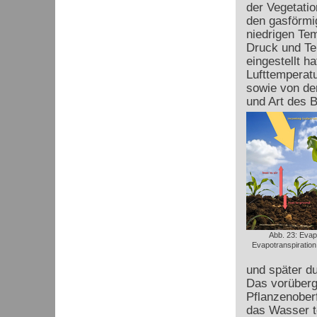
der Vegetati
den gasförmi
niedrigen Tem
Druck und Te
eingestellt h
Lufttemperatu
sowie von de
und Art des 
Abb. 23: Evap
Evapotranspiration
und später d
Das vorüberg
Pflanzenoberf
das Wasser te