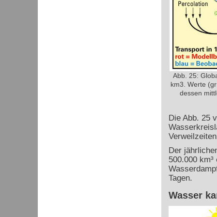
Abb. 25: Globa
km3. Werte (g
dessen mittl
Die Abb. 25 
Wasserkreisl
Verweilzeite
Der jährlich
500.000 km³ e
Wasserdampf h
Tagen.
Wasser ka