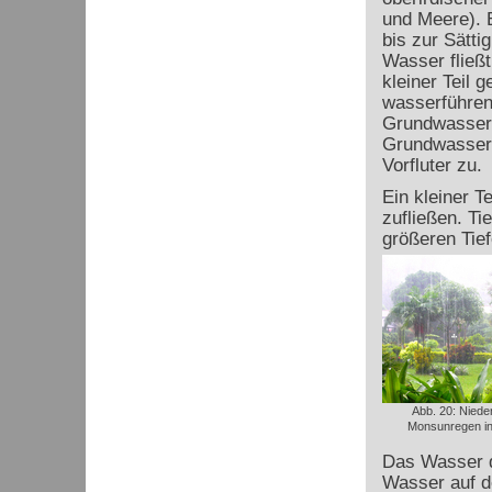
und Meere). E
bis zur Sätti
Wasser fließ
kleiner Teil 
wasserführen
Grundwassers 
Grundwasser 
Vorfluter zu.
Ein kleiner 
zufließen. Ti
größeren Tief
Abb. 20: Niede
Monsunregen in
Das Wasser d
Wasser auf d