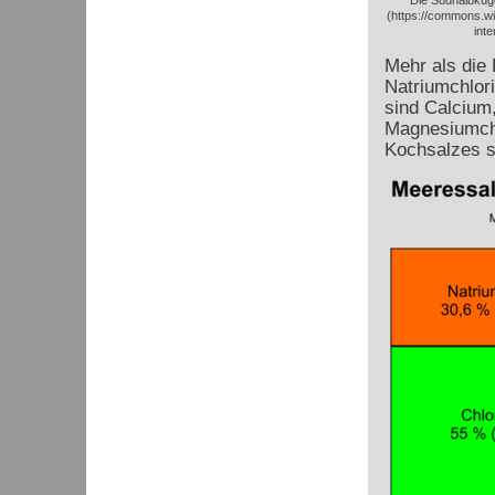
Die Südhalbkug
(https://commons.wi
int
Mehr als die 
Natriumchlor
sind Calcium
Magnesiumchl
Kochsalzes s