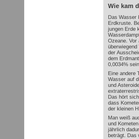
Wie kam d
Das Wasser 
Erdkruste. B
jungen Erde 
Wasserdampf 
Ozeane. Vor 
überwiegend 
der Ausschei
dem Erdmante
0,0034% sei
Eine andere T
Wasser auf d
und Asteroide
extraterrestr
Das hört sich
dass Kometen
der kleinen H
Man weiß auc
und Kometen a
jährlich dad
beträgt. Das 