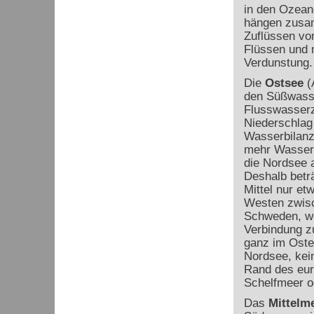
in den Ozea
hängen zusa
Zuflüssen vo
Flüssen und 
Verdunstung.
Die
Ostsee
(
den Süßwass
Flusswasserz
Niederschlag 
Wasserbilanz, 
mehr Wasser 
die Nordsee 
Deshalb beträ
Mittel nur e
Westen zwis
Schweden, wo
Verbindung zu
ganz im Osten
Nordsee, kein
Rand des eur
Schelfmeer 
Das
Mittelm