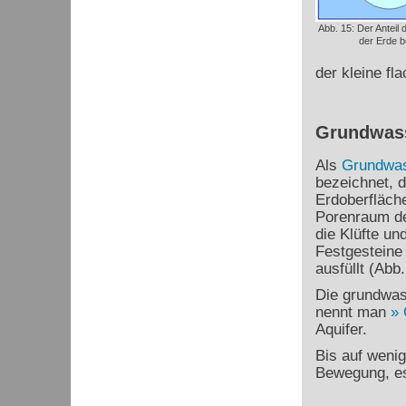
Abb. 15: Der Anteil
der Erde b
der kleine fl
Grundwas
Als
Grundwa
bezeichnet, d
Erdoberfläch
Porenraum de
die Klüfte un
Festgestein
ausfüllt (Abb.
Die grundwas
nennt man
Aquifer.
Bis auf weni
Bewegung, es 