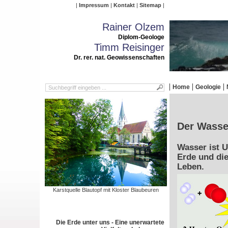
Impressum
Kontakt
Sitemap
Rainer Olzem
Diplom-Geologe
Timm Reisinger
Dr. rer. nat. Geowissenschaften
Home
Geologie
Der Wasser
Wasser ist 
Erde und die
Leben.
Karstquelle Blautopf mit Kloster Blaubeuren
Die Erde unter uns - Eine unerwartete