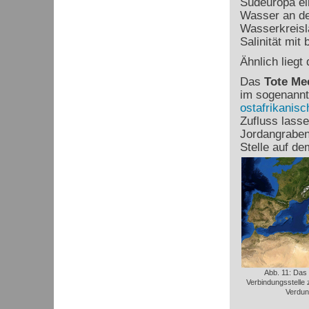
Südeuropa ein
Wasser an de
Wasserkreisla
Salinität mit 
Ähnlich liegt
Das
Tote Me
im sogenann
ostafrikanis
Zufluss lasse
Jordangraben
Stelle auf de
Abb. 11: Das 
Verbindungsstelle
Verdun