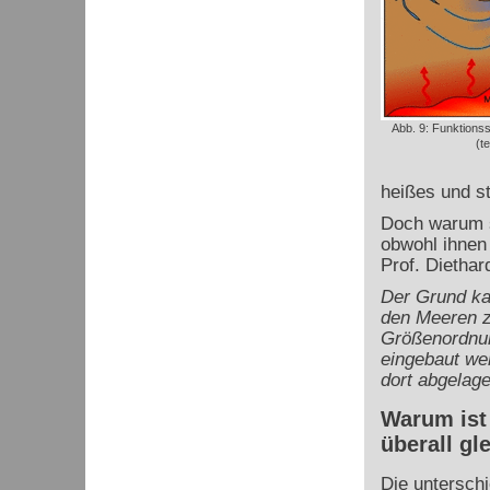
Abb. 9: Funktion
(t
heißes und st
Doch warum s
obwohl ihnen
Prof. Diethar
Der Grund kan
den Meeren z
Größenordnung
eingebaut we
dort abgelage
Warum ist
überall gl
Die unterschi