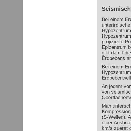
Seismisch
Bei einem Er
unterirdisch
Hypozentrum 
Hypozentrum 
projizierte P
Epizentrum b
gibt damit di
Erdbebens an
Bei einem Er
Hypozentrum 
Erdbebenwel
An jedem vom
von seismisc
Oberflächenw
Man untersch
Kompressions
(S-Wellen). 
einer Ausbrei
km/s zuerst d