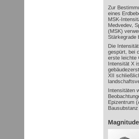
Zur Bestimmu
eines Erdbeb
MSK-Intensit
Medvedev, Sp
(MSK) verwen
Stärkegrade 
Die Intensitä
gespürt, bei d
erste leicht
Intensität X i
gebäudezerst
XII schließlic
landschaftsv
Intensitäten
Beobachtunge
Epizentrum (
Bausubstanz 
Magnitude