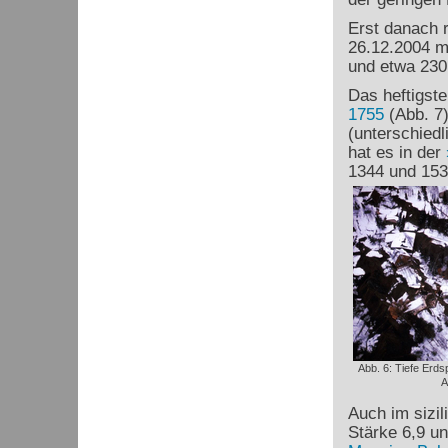
Erst danach r
26.12.2004 m
und etwa 230.
Das heftigst
1755
(Abb. 7)
(unterschiedl
hat es in der
1344 und 1531
Abb. 6: Tiefe Erd
A
Auch im sizil
Stärke 6,9 un