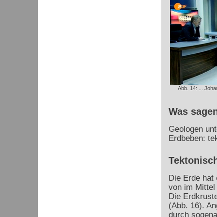
Abb. 14: ... Joha
Was sagen
Geologen unte
Erdbeben: te
Tektonisc
Die Erde hat
von im Mitte
Die Erdkruste
(Abb. 16). A
durch sogena