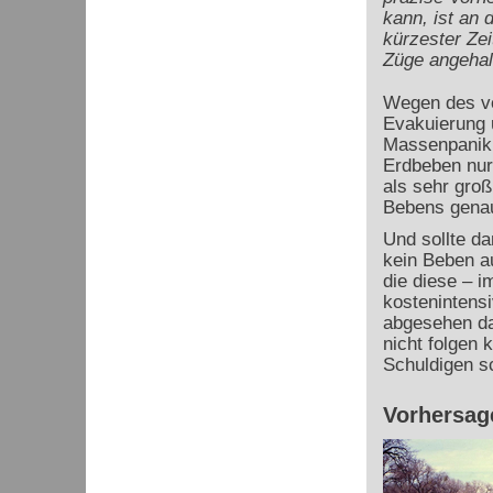
kann, ist an
kürzester Zei
Züge angehal
Wegen des vo
Evakuierung 
Massenpanik 
Erdbeben nur
als sehr gro
Bebens genau
Und sollte d
kein Beben au
die diese – 
kostenintens
abgesehen da
nicht folgen 
Schuldigen s
Vorhersag