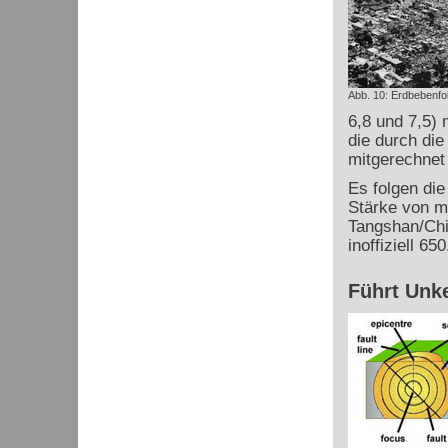
Abb. 10: Erdbebenfol
6,8 und 7,5) 
die durch di
mitgerechnet
Es folgen di
Stärke von m
Tangshan/Chi
inoffiziell 6
Führt Unk