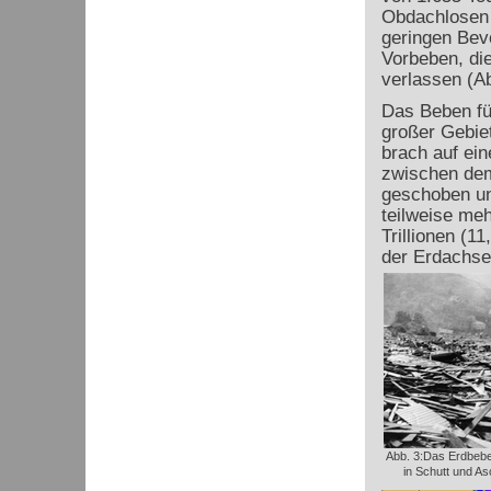
Obdachlosen a
geringen Bev
Vorbeben, die
verlassen (Ab
Das Beben fü
großer Gebiet
brach auf ein
zwischen dem
geschoben un
teilweise meh
Trillionen (1
der Erdachse
Abb. 3:Das Erdbeben
in Schutt und A