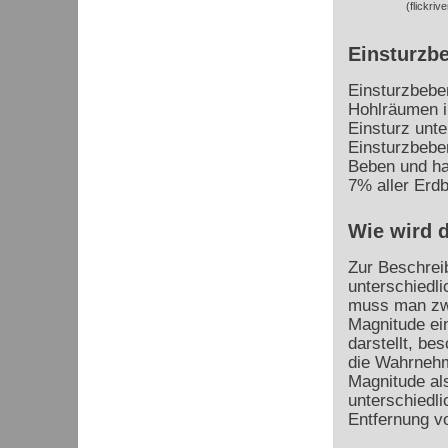
(flickriv
Einsturzb
Einsturzbebe
Hohlräumen i
Einsturz unt
Einsturzbeben
Beben und ha
7% aller Erd
Wie wird 
Zur Beschrei
unterschiedli
muss man zwi
Magnitude ein
darstellt, be
die Wahrnehm
Magnitude al
unterschiedli
Entfernung 