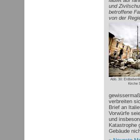
lautet auf fa
und Zivilschu
betroffene Fa
von der Regi
Abb. 30: Erdbebenfo
Kirche S
gewissermaße
verbreiten si
Brief an Ital
Vorwürfe seie
und insbeson
Katastrophe 
Gebäude nich