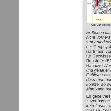
Abb. 31: Epizent
Erdbeben lass
nicht vorhers
stark sind od
der Geophysi
Hartmann von
für Geowisse
Rohstoffe (B
Hannover.
Vo
und genauer 
Gebietes eine
dass man noc
könnte, so wa
Man kann nur
Es gebe vers
zuverlässige
kein Ansatz 
präzise Vorh