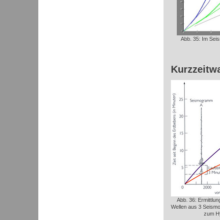
Abb. 35: Im Seis
Kurzzeitw
Abb. 36: Ermittlun
Wellen aus 3 Seismo
zum Hy