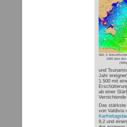
Abb. 5: Ankunftszei
1960 über den P
(Wiki
und Tsunamis
Jahr ereignen
1.500 mit ein
Erschütterun
ab einer Stär
Vernichtende 
Das stärkste
von Valdivia 
Karfreitagsbe
9,2 und eine
der geringen 