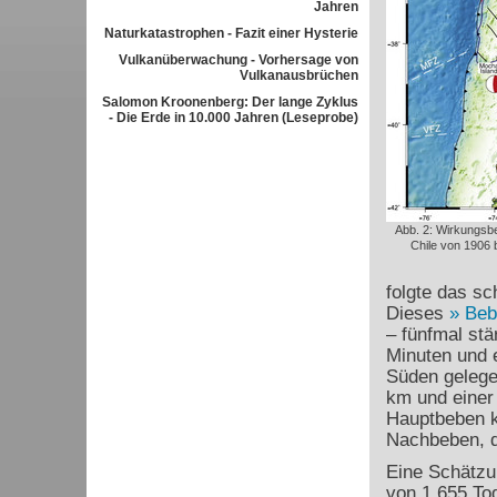
Jahren
Naturkatastrophen - Fazit einer Hysterie
Vulkanüberwachung - Vorhersage von
Vulkanausbrüchen
Salomon Kroonenberg: Der lange Zyklus
- Die Erde in 10.000 Jahren (Leseprobe)
Abb. 2: Wirkungsb
Chile von 1906 
folgte das sc
Dieses
Beb
– fünfmal stä
Minuten und e
Süden gelege
km und einer
Hauptbeben k
Nachbeben, d
Eine Schätzu
von 1.655 Tod