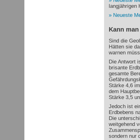
Neueste M
langjährigen H
Neueste M
Kann man 
Sind die Geo
Hätten sie d
warnen müss
Die Antwort i
brisante Erdb
gesamte Bere
Gefährdungsk
Stärke 4,6 im
dem Hauptbeb
Stärke 3,5 un
Jedoch ist ei
Erdbebens na
Die untersch
weitgehend v
Zusammenspie
sondern nur d