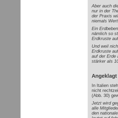
Aber auch di
nur in der Th
der Praxis wi
niemals Wert
Ein Erdbeben
nämlich so s
Erdkruste auf
Und weil nic
Erdkruste au
auf der Erde
stärker als 10
Angeklagt
In Italien st
nicht rechtze
(Abb. 30) gew
Jetzt wird ge
alle Mitglied
den nationale