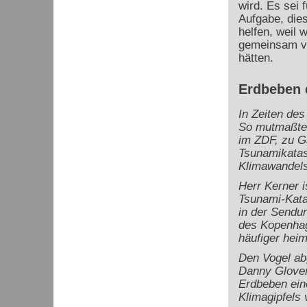
wird. Es sei 
Aufgabe, die
helfen, weil 
gemeinsam ve
hätten.
Erdbeben 
In Zeiten des
So mutmaßte 
im ZDF, zu Ga
Tsunamikatas
Klimawandels
Herr Kerner i
Tsunami-Kata
in der Sendu
des Kopenhag
häufiger hei
Den Vogel ab
Danny Glover 
Erdbeben ein
Klimagipfels