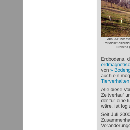
Abb. 33: Messfe
Parkfield/Kaliforn
Grabens (
Erdbodens, d
erdmagnetisc
von
Boden
auch ein mög
Tierverhalten
Alle diese Vo
Zeitverlauf u
der für eine 
wäre, ist logi
Seit Juli 200
Zusammenhan
Veränderunge