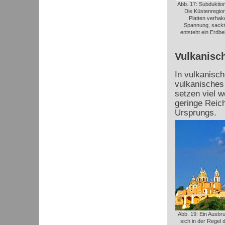
Abb. 17: Subduktio
Die Küstenregion
Platten verhak
Spannung, sackt
entsteht ein Erdbe
Vulkanisc
In vulkanisc
vulkanisches
setzen viel w
geringe Reic
Ursprungs.
Abb. 19: Ein Ausbr
sich in der Regel