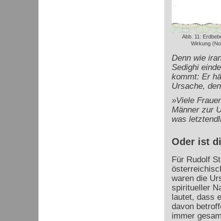
Abb. 11: Erdbeb
Wirkung (Not
Denn wie iran
Sedighi eind
kommt: Er häl
Ursache, den
»Viele Frauen
Männer zur U
was letztend
Oder ist 
Für Rudolf St
österreichisc
waren die Ur
spiritueller 
lautet, dass 
davon betrof
immer
gesamt