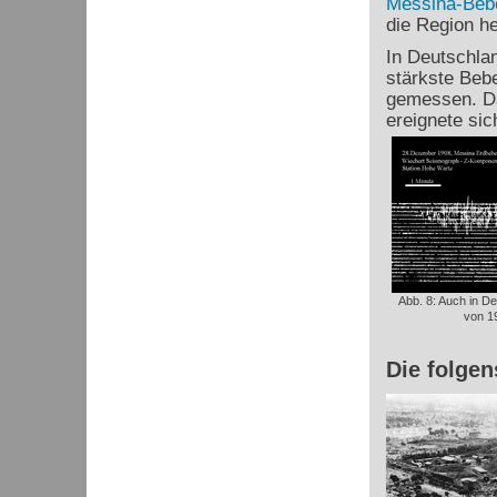
Messina-Beb
die Region he
In Deutschlan
stärkste Beb
gemessen. Da
ereignete si
Abb. 8: Auch in 
von 19
Die folge