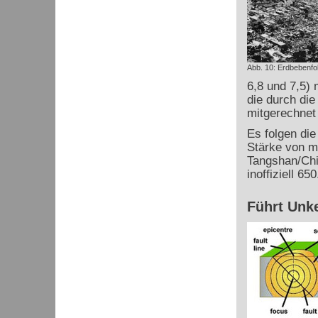
Abb. 10: Erdbebenfol
6,8 und 7,5) 
die durch di
mitgerechnet
Es folgen di
Stärke von m
Tangshan/Chi
inoffiziell 6
Führt Unk