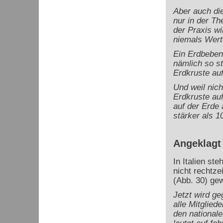
Aber auch di
nur in der Th
der Praxis wi
niemals Wert
Ein Erdbeben
nämlich so s
Erdkruste auf
Und weil nic
Erdkruste au
auf der Erde
stärker als 10
Angeklagt
In Italien st
nicht rechtze
(Abb. 30) gew
Jetzt wird ge
alle Mitglied
den nationale