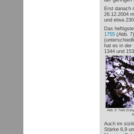
Erst danach r
26.12.2004 m
und etwa 230.
Das heftigst
1755
(Abb. 7)
(unterschiedl
hat es in der
1344 und 1531
Abb. 6: Tiefe Erd
A
Auch im sizil
Stärke 6,9 un