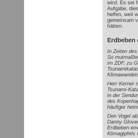
wird. Es sei 
Aufgabe, die
helfen, weil 
gemeinsam ve
hätten.
Erdbeben 
In Zeiten des
So mutmaßte 
im ZDF, zu Ga
Tsunamikatas
Klimawandels
Herr Kerner i
Tsunami-Kata
in der Sendu
des Kopenhag
häufiger hei
Den Vogel ab
Danny Glover 
Erdbeben ein
Klimagipfels