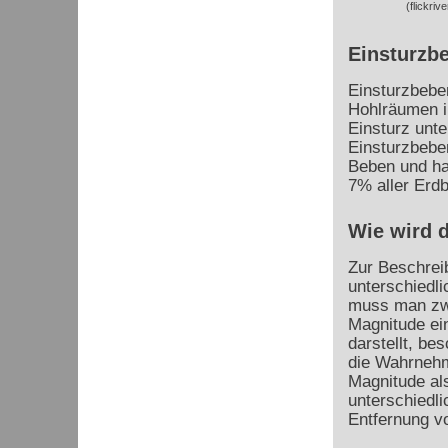
(flickriv
Einsturzb
Einsturzbebe
Hohlräumen i
Einsturz unt
Einsturzbeben
Beben und ha
7% aller Erd
Wie wird 
Zur Beschrei
unterschiedli
muss man zwi
Magnitude ein
darstellt, be
die Wahrnehm
Magnitude al
unterschiedli
Entfernung 