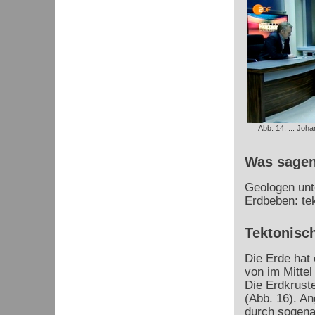
Abb. 14: ... Joha
Was sagen
Geologen unte
Erdbeben: te
Tektonisc
Die Erde hat
von im Mitte
Die Erdkruste
(Abb. 16). A
durch sogena