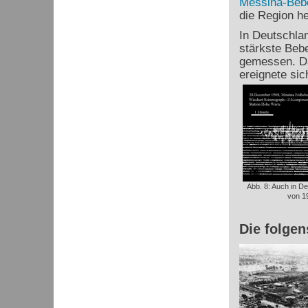
Messina-Beb
die Region he
In Deutschlan
stärkste Beb
gemessen. Da
ereignete si
Abb. 8: Auch in 
von 19
Die folge