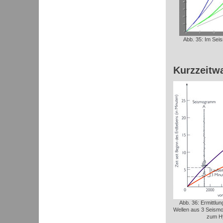
Abb. 35: Im Seis
Kurzzeitw
Abb. 36: Ermittlun
Wellen aus 3 Seismo
zum Hy