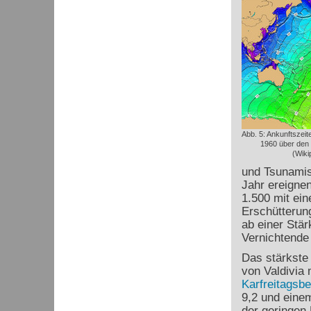
Abb. 5: Ankunftszei
1960 über den P
(Wiki
und Tsunamis
Jahr ereignen
1.500 mit ein
Erschütterun
ab einer Stär
Vernichtende 
Das stärkste
von Valdivia 
Karfreitagsbe
9,2 und eine
der geringen 