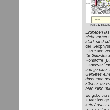
Abb. 31: Epizent
Erdbeben lass
nicht vorhers
stark sind od
der Geophysi
Hartmann von
für Geowisse
Rohstoffe (B
Hannover.
Vo
und genauer 
Gebietes eine
dass man noc
könnte, so wa
Man kann nur
Es gebe vers
zuverlässige
kein Ansatz 
präzise Vorh