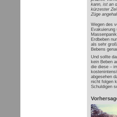
kann, ist an
kürzester Zei
Züge angehal
Wegen des vo
Evakuierung 
Massenpanik 
Erdbeben nur
als sehr gro
Bebens genau
Und sollte d
kein Beben au
die diese – 
kostenintens
abgesehen da
nicht folgen 
Schuldigen s
Vorhersag