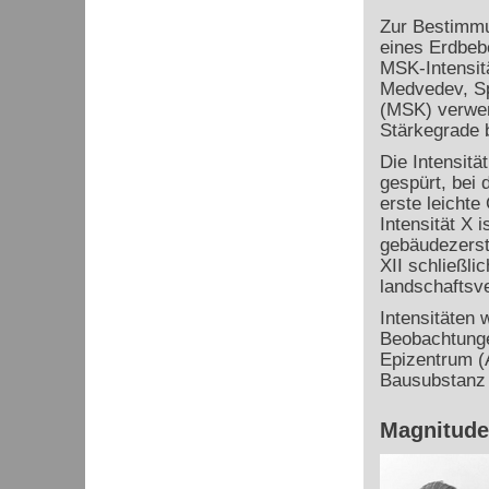
Zur Bestimmu
eines Erdbeb
MSK-Intensit
Medvedev, Sp
(MSK) verwen
Stärkegrade 
Die Intensitä
gespürt, bei d
erste leicht
Intensität X i
gebäudezerst
XII schließlic
landschaftsv
Intensitäten
Beobachtunge
Epizentrum (
Bausubstanz 
Magnitude