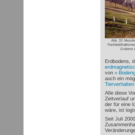
Abb. 33: Messfe
Parkfield/Kaliforn
Grabens (
Erdbodens, d
erdmagnetisc
von
Boden
auch ein mög
Tierverhalten
Alle diese Vo
Zeitverlauf u
der für eine 
wäre, ist logi
Seit Juli 200
Zusammenhan
Veränderunge