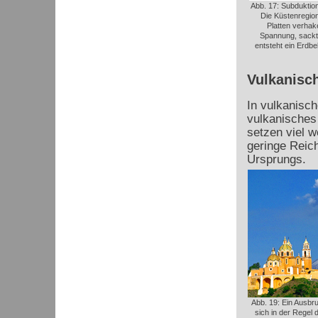
Abb. 17: Subduktio
Die Küstenregion
Platten verhak
Spannung, sackt
entsteht ein Erdbe
Vulkanisc
In vulkanisc
vulkanisches
setzen viel w
geringe Reic
Ursprungs.
Abb. 19: Ein Ausbr
sich in der Regel