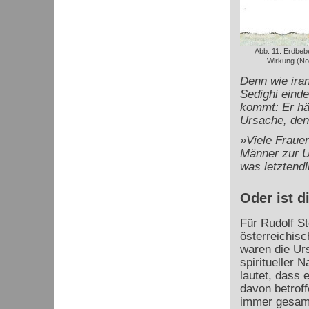
Abb. 11: Erdbeb
Wirkung (Not
Denn wie iran
Sedighi eind
kommt: Er häl
Ursache, den
»Viele Frauen
Männer zur U
was letztend
Oder ist 
Für Rudolf St
österreichisc
waren die Ur
spiritueller 
lautet, dass 
davon betrof
immer
gesamt