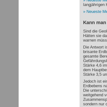
Neueste M
langjährigen H
Neueste M
Kann man 
Sind die Geo
Hätten sie d
warnen müss
Die Antwort i
brisante Erdb
gesamte Bere
Gefährdungsk
Stärke 4,6 im
dem Hauptbeb
Stärke 3,5 un
Jedoch ist ei
Erdbebens na
Die untersch
weitgehend v
Zusammenspie
sondern nur d