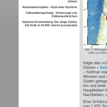
Jahren
Naturkatastrophen - Fazit einer Hysterie
Vulkanüberwachung - Vorhersage von
Vulkanausbrüchen
Salomon Kroonenberg: Der lange Zyklus
- Die Erde in 10.000 Jahren (Leseprobe)
Abb. 2: Wirkungsb
Chile von 1906 
folgte das sc
Dieses
Beb
– fünfmal stä
Minuten und e
Süden gelege
km und einer
Hauptbeben k
Nachbeben, d
Eine Schätzu
von 1.655 Tod