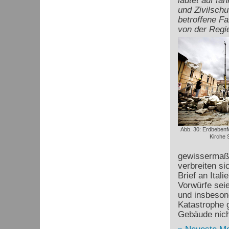
lautet auf fa
und Zivilschu
betroffene Fa
von der Regi
Abb. 30: Erdbebenfo
Kirche S
gewissermaße
verbreiten si
Brief an Ital
Vorwürfe seie
und insbeson
Katastrophe 
Gebäude nich