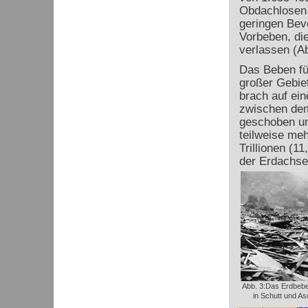
Obdachlosen a
geringen Bev
Vorbeben, die
verlassen (Ab
Das Beben fü
großer Gebiet
brach auf ein
zwischen dem
geschoben un
teilweise meh
Trillionen (1
der Erdachse
Abb. 3:Das Erdbeben
in Schutt und A