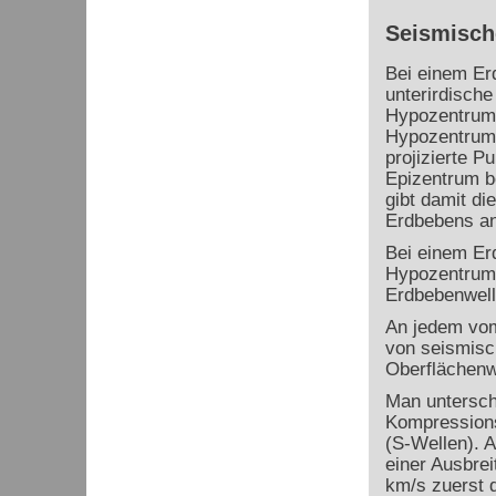
Seismisch
Bei einem Er
unterirdisch
Hypozentrum 
Hypozentrum 
projizierte P
Epizentrum b
gibt damit di
Erdbebens an
Bei einem Er
Hypozentrum 
Erdbebenwel
An jedem vom
von seismisc
Oberflächenw
Man untersch
Kompressions
(S-Wellen). 
einer Ausbrei
km/s zuerst d