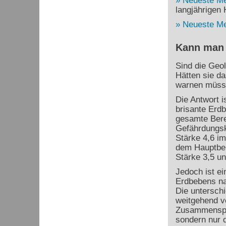
Neueste M
langjährigen H
Neueste M
Kann man 
Sind die Geo
Hätten sie d
warnen müss
Die Antwort i
brisante Erdb
gesamte Bere
Gefährdungsk
Stärke 4,6 im
dem Hauptbeb
Stärke 3,5 un
Jedoch ist ei
Erdbebens na
Die untersch
weitgehend v
Zusammenspie
sondern nur d