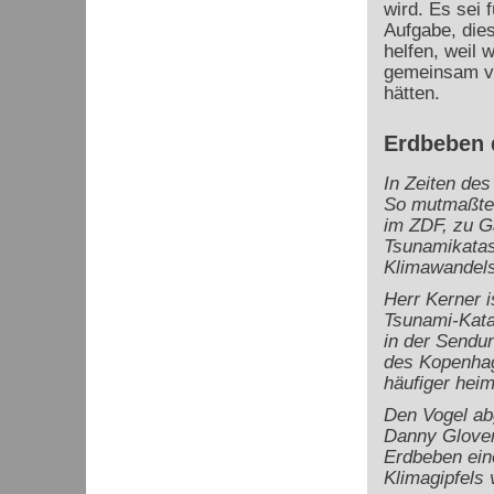
wird. Es sei 
Aufgabe, die
helfen, weil 
gemeinsam ve
hätten.
Erdbeben 
In Zeiten des
So mutmaßte 
im ZDF, zu Ga
Tsunamikatas
Klimawandels
Herr Kerner i
Tsunami-Kata
in der Sendu
des Kopenhag
häufiger hei
Den Vogel ab
Danny Glover 
Erdbeben ein
Klimagipfels