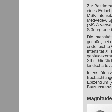
Zur Bestimmu
eines Erdbeb
MSK-Intensit
Medvedev, Sp
(MSK) verwen
Stärkegrade 
Die Intensitä
gespürt, bei d
erste leicht
Intensität X i
gebäudezerst
XII schließlic
landschaftsv
Intensitäten
Beobachtunge
Epizentrum (
Bausubstanz 
Magnitude