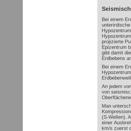
Seismisch
Bei einem Er
unterirdisch
Hypozentrum 
Hypozentrum 
projizierte P
Epizentrum b
gibt damit di
Erdbebens an
Bei einem Er
Hypozentrum 
Erdbebenwel
An jedem vom
von seismisc
Oberflächenw
Man untersch
Kompressions
(S-Wellen). 
einer Ausbrei
km/s zuerst d