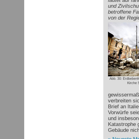
lautet auf fa
und Zivilschu
betroffene Fa
von der Regi
Abb. 30: Erdbebenfo
Kirche S
gewissermaße
verbreiten si
Brief an Ital
Vorwürfe seie
und insbeson
Katastrophe 
Gebäude nich