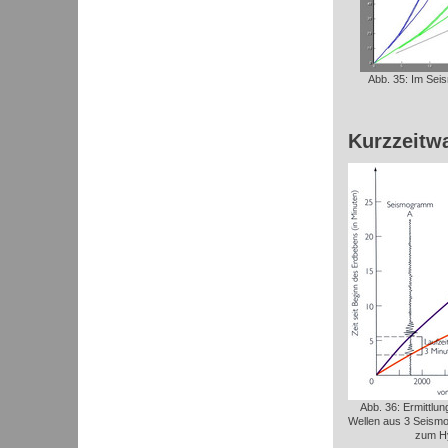
Abb. 35: Im Seis
Kurzzeitw
Abb. 36: Ermittlun
Wellen aus 3 Seismo
zum Hy