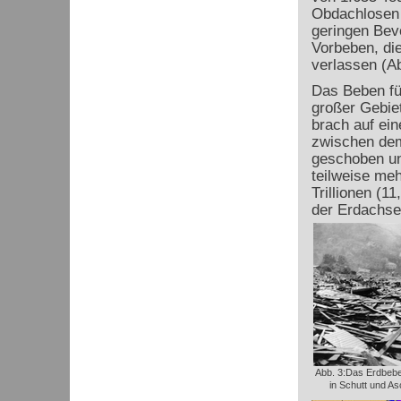
Obdachlosen a
geringen Bev
Vorbeben, die
verlassen (Ab
Das Beben fü
großer Gebiet
brach auf ein
zwischen dem
geschoben un
teilweise meh
Trillionen (1
der Erdachse
Abb. 3:Das Erdbeben
in Schutt und A