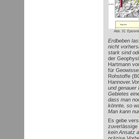
Abb. 31: Epizent
Erdbeben lass
nicht vorhers
stark sind od
der Geophysi
Hartmann von
für Geowisse
Rohstoffe (B
Hannover.
Vo
und genauer 
Gebietes eine
dass man noc
könnte, so wa
Man kann nur
Es gebe vers
zuverlässige
kein Ansatz 
präzise Vorh