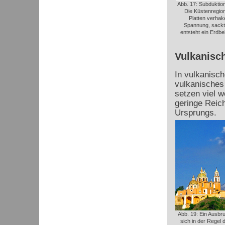
Abb. 17: Subduktio
Die Küstenregion
Platten verhak
Spannung, sackt
entsteht ein Erdbe
Vulkanisc
In vulkanisc
vulkanisches
setzen viel w
geringe Reic
Ursprungs.
Abb. 19: Ein Ausbr
sich in der Regel