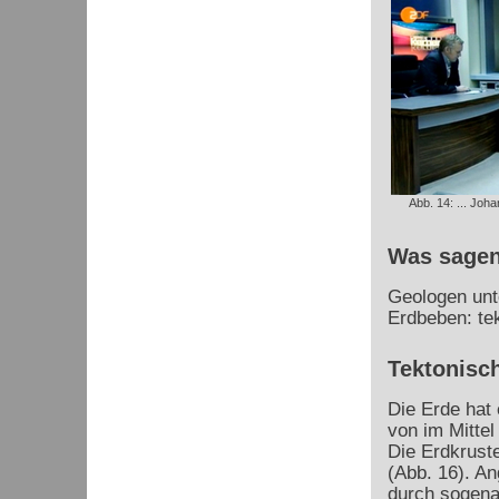
Abb. 14: ... Joha
Was sagen
Geologen unte
Erdbeben: te
Tektonisc
Die Erde hat
von im Mitte
Die Erdkruste
(Abb. 16). A
durch sogena