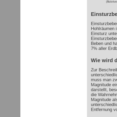
(flickriv
Einsturzb
Einsturzbebe
Hohlräumen i
Einsturz unt
Einsturzbeben
Beben und ha
7% aller Erd
Wie wird 
Zur Beschrei
unterschiedli
muss man zwi
Magnitude ein
darstellt, be
die Wahrnehm
Magnitude al
unterschiedli
Entfernung 