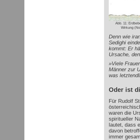
Abb. 11: Erdbeb
Wirkung (Not
Denn wie iran
Sedighi eind
kommt: Er häl
Ursache, den
»Viele Frauen
Männer zur U
was letztend
Oder ist 
Für Rudolf St
österreichisc
waren die Ur
spiritueller 
lautet, dass 
davon betrof
immer
gesamt