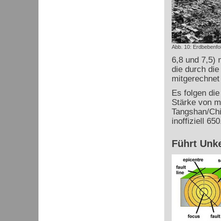
Abb. 10: Erdbebenfol
6,8 und 7,5) 
die durch di
mitgerechnet
Es folgen di
Stärke von m
Tangshan/Chi
inoffiziell 6
Führt Unk