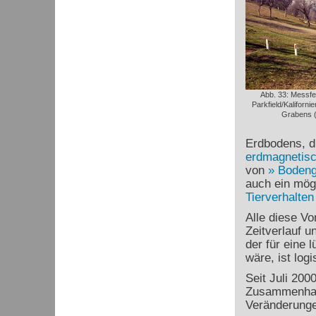
Abb. 33: Messfe
Parkfield/Kaliforn
Grabens (
Erdbodens, d
erdmagnetisc
von
Boden
auch ein mög
Tierverhalten
Alle diese Vo
Zeitverlauf u
der für eine 
wäre, ist logi
Seit Juli 200
Zusammenhan
Veränderunge