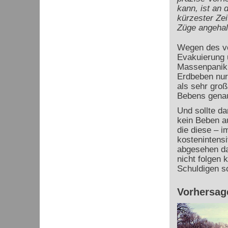
kann, ist an
kürzester Zei
Züge angehal
Wegen des vo
Evakuierung 
Massenpanik 
Erdbeben nur
als sehr gro
Bebens genau
Und sollte d
kein Beben au
die diese – 
kostenintens
abgesehen da
nicht folgen 
Schuldigen s
Vorhersag