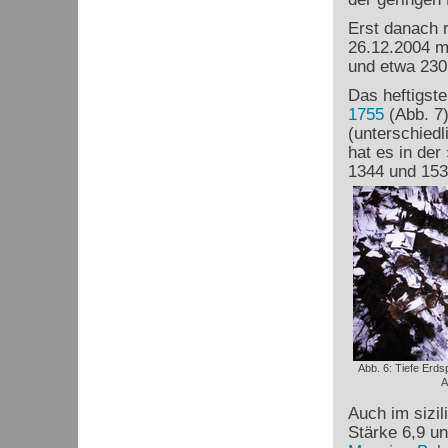
Erst danach r
26.12.2004 m
und etwa 230.
Das heftigst
1755
(Abb. 7)
(unterschiedl
hat es in der
1344 und 1531
Abb. 6: Tiefe Erd
A
Auch im sizil
Stärke 6,9 un