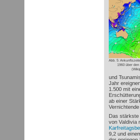
Abb. 5: Ankunftszei
1960 über den P
(Wiki
und Tsunamis
Jahr ereignen
1.500 mit ein
Erschütterun
ab einer Stär
Vernichtende 
Das stärkste
von Valdivia 
Karfreitagsbe
9,2 und eine
der geringen 