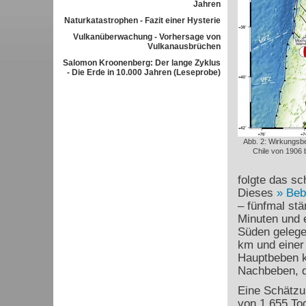
Jahren
Naturkatastrophen - Fazit einer Hysterie
Vulkanüberwachung - Vorhersage von
Vulkanausbrüchen
Salomon Kroonenberg: Der lange Zyklus
- Die Erde in 10.000 Jahren (Leseprobe)
Abb. 2: Wirkungsb
Chile von 1906 
folgte das sc
Dieses
Beb
– fünfmal stä
Minuten und e
Süden gelege
km und einer
Hauptbeben k
Nachbeben, d
Eine Schätzu
von 1.655 Tod