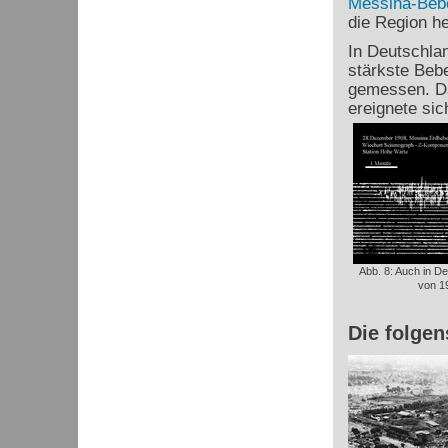
Messina-Beb
die Region he
In Deutschlan
stärkste Beb
gemessen. Da
ereignete si
Abb. 8: Auch in 
von 19
Die folge