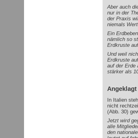
Aber auch di
nur in der Th
der Praxis wi
niemals Wert
Ein Erdbeben
nämlich so s
Erdkruste auf
Und weil nic
Erdkruste au
auf der Erde
stärker als 10
Angeklagt
In Italien st
nicht rechtze
(Abb. 30) gew
Jetzt wird ge
alle Mitglied
den nationale