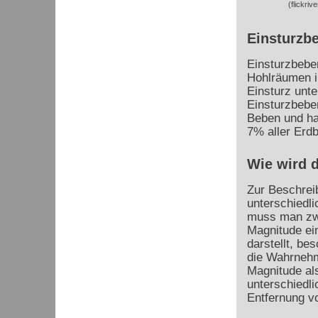
(flickriv
Einsturzb
Einsturzbebe
Hohlräumen i
Einsturz unt
Einsturzbeben
Beben und ha
7% aller Erd
Wie wird 
Zur Beschrei
unterschiedli
muss man zwi
Magnitude ein
darstellt, be
die Wahrnehm
Magnitude al
unterschiedli
Entfernung 