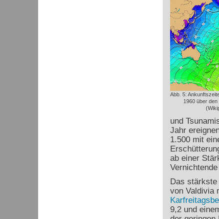
Abb. 5: Ankunftszei
1960 über den P
(Wiki
und Tsunamis
Jahr ereignen
1.500 mit ein
Erschütterun
ab einer Stär
Vernichtende 
Das stärkste
von Valdivia 
Karfreitagsbe
9,2 und eine
der geringen 