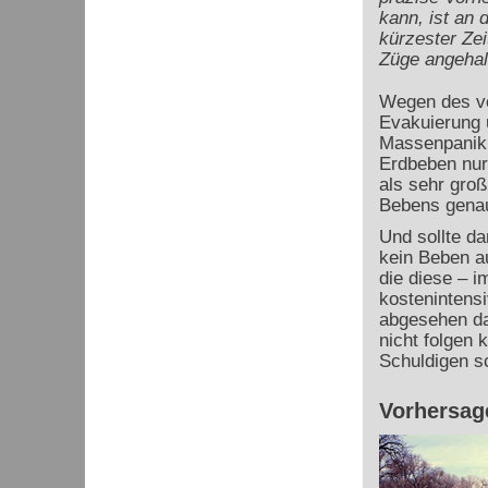
kann, ist an
kürzester Zei
Züge angehal
Wegen des vo
Evakuierung 
Massenpanik 
Erdbeben nur
als sehr gro
Bebens genau
Und sollte d
kein Beben au
die diese – 
kostenintens
abgesehen da
nicht folgen 
Schuldigen s
Vorhersag