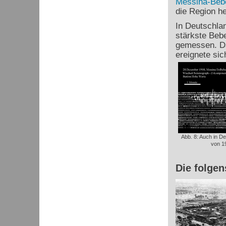
Messina-Beb
die Region he
In Deutschlan
stärkste Beb
gemessen. Da
ereignete si
Abb. 8: Auch in 
von 19
Die folge