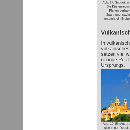
Abb. 17: Subduktio
Die Küstenregion
Platten verhak
Spannung, sackt
entsteht ein Erdbe
Vulkanisc
In vulkanisc
vulkanisches
setzen viel w
geringe Reic
Ursprungs.
Abb. 19: Ein Ausbr
sich in der Regel