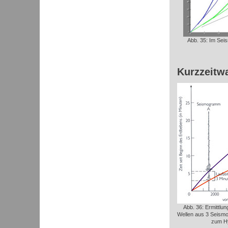
Abb. 35: Im Seis
Kurzzeitw
Abb. 36: Ermittlun
Wellen aus 3 Seismo
zum Hy