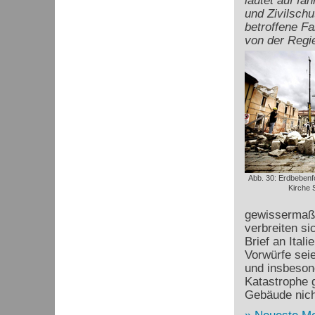
lautet auf fa
und Zivilschu
betroffene Fa
von der Regi
Abb. 30: Erdbebenfo
Kirche S
gewissermaße
verbreiten si
Brief an Ital
Vorwürfe seie
und insbeson
Katastrophe 
Gebäude nich