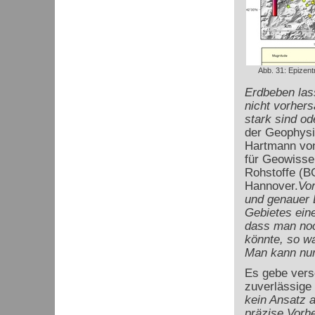
Abb. 31: Epizent
Erdbeben lass
nicht vorhers
stark sind od
der Geophysi
Hartmann von
für Geowisse
Rohstoffe (B
Hannover.
Vo
und genauer 
Gebietes eine
dass man noc
könnte, so wa
Man kann nur
Es gebe vers
zuverlässige
kein Ansatz 
präzise Vorh