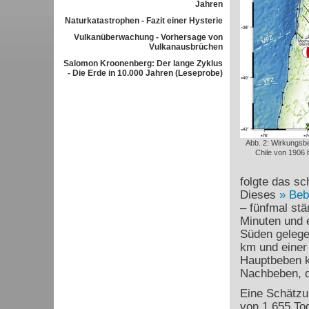
Jahren
Naturkatastrophen - Fazit einer Hysterie
Vulkanüberwachung - Vorhersage von
Vulkanausbrüchen
Salomon Kroonenberg: Der lange Zyklus
- Die Erde in 10.000 Jahren (Leseprobe)
Abb. 2: Wirkungsb
Chile von 1906 
folgte das sc
Dieses
Beb
– fünfmal stä
Minuten und e
Süden gelege
km und einer
Hauptbeben k
Nachbeben, d
Eine Schätzu
von 1.655 Tod