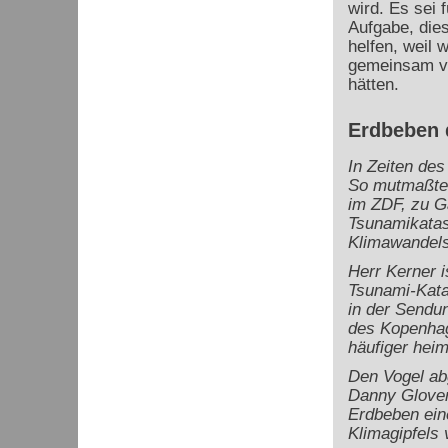
wird. Es sei 
Aufgabe, die
helfen, weil 
gemeinsam ve
hätten.
Erdbeben 
In Zeiten des
So mutmaßte 
im ZDF, zu Ga
Tsunamikatas
Klimawandels
Herr Kerner i
Tsunami-Kata
in der Sendu
des Kopenhag
häufiger hei
Den Vogel ab
Danny Glover 
Erdbeben ein
Klimagipfels