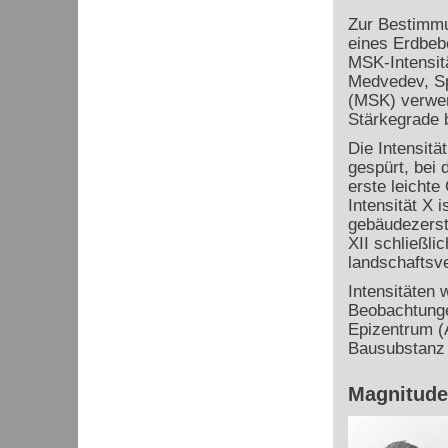
Zur Bestimmu
eines Erdbeb
MSK-Intensit
Medvedev, Sp
(MSK) verwen
Stärkegrade 
Die Intensitä
gespürt, bei d
erste leicht
Intensität X i
gebäudezerst
XII schließlic
landschaftsv
Intensitäten
Beobachtunge
Epizentrum (
Bausubstanz 
Magnitude