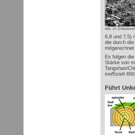
Abb. 10: Erdbebenfol
6,8 und 7,5) 
die durch di
mitgerechnet
Es folgen di
Stärke von m
Tangshan/Chi
inoffiziell 6
Führt Unk