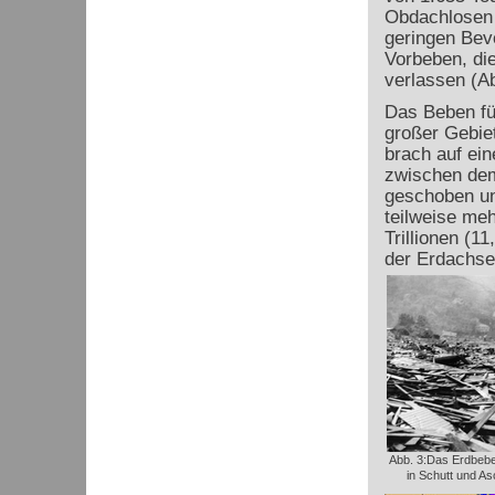
Obdachlosen a
geringen Bev
Vorbeben, die
verlassen (Ab
Das Beben fü
großer Gebiet
brach auf ein
zwischen dem
geschoben un
teilweise meh
Trillionen (1
der Erdachse
Abb. 3:Das Erdbeben
in Schutt und A