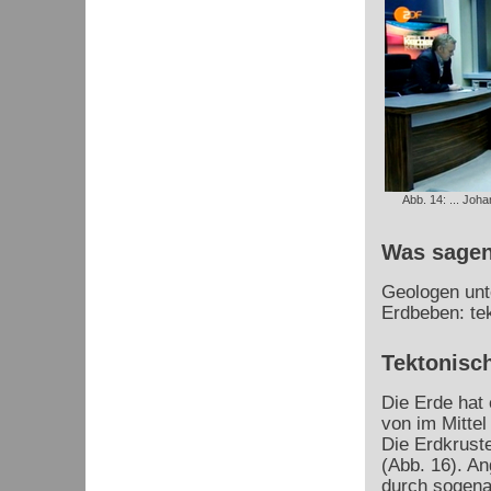
Abb. 14: ... Joha
Was sagen
Geologen unte
Erdbeben: te
Tektonisc
Die Erde hat
von im Mitte
Die Erdkruste
(Abb. 16). A
durch sogena