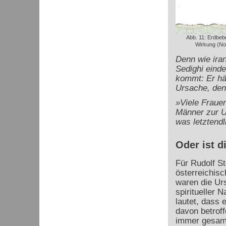
Abb. 11: Erdbeb
Wirkung (Not
Denn wie iran
Sedighi eind
kommt: Er häl
Ursache, den
»Viele Frauen
Männer zur U
was letztend
Oder ist 
Für Rudolf St
österreichisc
waren die Ur
spiritueller 
lautet, dass 
davon betrof
immer
gesamt