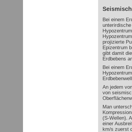
Seismisch
Bei einem Er
unterirdisch
Hypozentrum 
Hypozentrum 
projizierte P
Epizentrum b
gibt damit di
Erdbebens an
Bei einem Er
Hypozentrum 
Erdbebenwel
An jedem vom
von seismisc
Oberflächenw
Man untersch
Kompressions
(S-Wellen). 
einer Ausbrei
km/s zuerst d