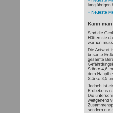
Neueste M
langjährigen H
Neueste M
Kann man 
Sind die Geo
Hätten sie d
warnen müss
Die Antwort i
brisante Erdb
gesamte Bere
Gefährdungsk
Stärke 4,6 im
dem Hauptbeb
Stärke 3,5 un
Jedoch ist ei
Erdbebens na
Die untersch
weitgehend v
Zusammenspie
sondern nur d