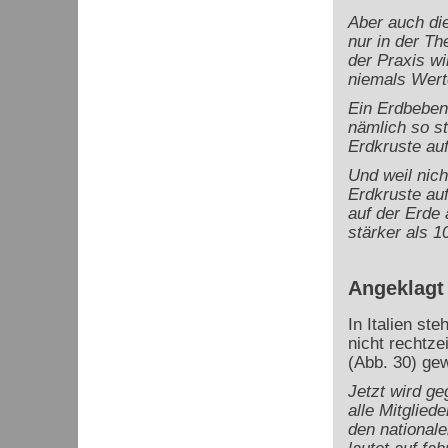
Aber auch di
nur in der Th
der Praxis wi
niemals Wert
Ein Erdbeben
nämlich so s
Erdkruste auf
Und weil nic
Erdkruste au
auf der Erde
stärker als 10
Angeklagt
In Italien st
nicht rechtze
(Abb. 30) gew
Jetzt wird ge
alle Mitglied
den nationale