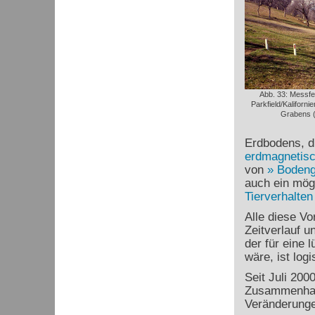
Abb. 33: Messfe
Parkfield/Kaliforn
Grabens (
Erdbodens, d
erdmagnetisc
von
Boden
auch ein mög
Tierverhalten
Alle diese Vo
Zeitverlauf u
der für eine 
wäre, ist logi
Seit Juli 200
Zusammenhan
Veränderunge