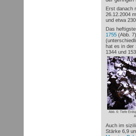
Erst danach r
26.12.2004 m
und etwa 230.
Das heftigst
1755
(Abb. 7)
(unterschiedl
hat es in der
1344 und 1531
Abb. 6: Tiefe Erd
A
Auch im sizil
Stärke 6,9 un