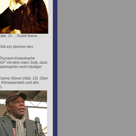
Abb. 13: ... Rudolf Steiner ...
004 ein Zeichen des
r Tsunami-Katastrophe
!” mit dem roten Sofa, dass
atastrophen wohl häufiger
Danny Glover (Abb. 15). Über
des Klimawandels und des
).