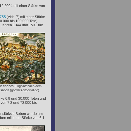
2.2004 mit einer Stärke von
1755
(Abb. 7) mit einer Stärke
0.000 bis 100.000 Tote).
en Jahren 1344 und 1531 mit
össisches Flugblatt nach dem
sabon (goethezeitportal.de)
ärke 6,9 und 30.000 Toten und
 von 7,2 und 72.000 bis
her stärkste Beben wurde am
en mit einer Stärke von 6,1