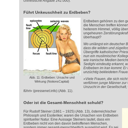
chinesische Angabe 242.000).
Führt Unkeuschheit zu Erdbeben?
Erdbeben gehören zu den ge
die Menschen treffen könne
heiterem Himmel, völlig übe
ungeheuren Zerstörungskraft
überhaupt?
Wo unlängst ein deutscher Bi
dass die wilden und zügellos
Übergriffe katholischer Priest
nun ein muslimischer Kollege
wie iranische Medien bericht
Sedighi eindeutig erkannt, 
Erdbeben im Iran kommt: Er h
unzüchtig bekleideten Frauen
Abb. 11: Erdbeben: Ursache und
»Viele Frauen, die sich nic
Wirkung (NotionsCapital)
verführen junge Männer zur 
Unzucht in der Gesellschaft,
führt«
(pressenet.info) (Abb. 11).
Oder ist die Gesamt-Menschheit schuld?
Für Rudolf Steiner (1861 – 1925) (Abb. 13), österreichischer
Philosoph und Esoteriker, waren die Ursachen von Erdbeben
spiritueller Natur. Eine Aussage Steiners lautet, dass ein
Erdbeben nicht
von den davon betroffenen Menschen,
sondern immer
gesamt-menschheitlich ausgelöst wird. Es sei