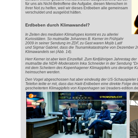
für uns als Nicht-Betroffene die Aufgabe, diesen Menschen in
ihrer Not zu helfen, weil wir dieses Erdbeben alle
gemeinsam
verschuldet und ausgelöst hätten.
Erdbeben durch Klimawandel?
In Zeiten des medialen Klimahypes kommt es zu allerlei
Kuriositäten. So mutmaßte Johannes B. Kerner im Frühjahr
2009 in seiner Sendung im ZDF, zu Gast waren Mojib Latif
und Sigmar Gabriel, dass die Tsunamikatastrophe von Dezember 2
Klimawandels sei (Abb. 14).
Herr Kerner ist aber kein Einzelfall. Zum fünfjährigen Jahrestag de
mutmaßte die NDR-Moderatorin Inka Schneider in der Sendung “DAS
mit dem Scheitern des Kopenhagener Klimagipfels uns derartige K
heimsuchen werden.
Den Vogel abgeschossen hat aber eindeutig der US-Schauspieler 
Telefon teilte er mit, dass das Haiti-Erdbeben eine direkte Folge 
gescheiterten Klimagipfels von Kopenhagen sei
(readers-edition.de