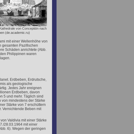
 Kathedrale von Conceptión nach
en (de.academic.ru)
ami mit einer Wellenhöhe von
en gesamten Pazifischen
re Schäden anrichtete (Abb.
 den Philippinen waren
lagen.
Planet. Erdbeben, Erdrutsche,
is als geologische
tig. Jedes Jahr ereignen
illionen Erdbeben, davon
n 5 und mehr. Täglich sind
n von mindestens der Stärke
ner Stärke von 7 erschüttern
r. Vernichtende Beben mit
on Valdivia mit einer Stärke
./28.03.1964 mit einer
Abb. 6). Wegen der geringen