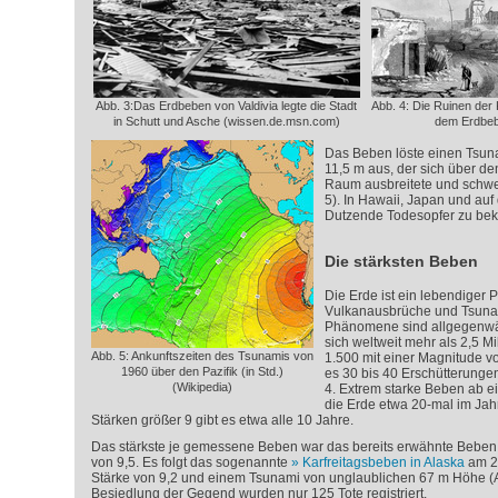
Abb. 3:Das Erdbeben von Valdivia legte die Stadt
Abb. 4: Die Ruinen der
in Schutt und Asche (wissen.de.msn.com)
dem Erdbeb
Das Beben löste einen Tsun
11,5 m aus, der sich über d
Raum ausbreitete und schwe
5). In Hawaii, Japan und auf
Dutzende Todesopfer zu bek
Die stärksten Beben
Die Erde ist ein lebendiger 
Vulkanausbrüche und Tsunam
Phänomene sind allgegenwär
sich weltweit mehr als 2,5 M
Abb. 5: Ankunftszeiten des Tsunamis von
1.500 mit einer Magnitude vo
1960 über den Pazifik (in Std.)
es 30 bis 40 Erschütterunge
(Wikipedia)
4. Extrem starke Beben ab ei
die Erde etwa 20-mal im Jah
Stärken größer 9 gibt es etwa alle 10 Jahre.
Das stärkste je gemessene Beben war das bereits erwähnte Beben v
von 9,5. Es folgt das sogenannte
Karfreitagsbeben in Alaska
am 27
Stärke von 9,2 und einem Tsunami von unglaublichen 67 m Höhe (
Besiedlung der Gegend wurden nur 125 Tote registriert.