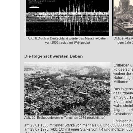
Abb. 8: Auch in Deutschland wurde das Messina-Beben
Abb. 9: Alte
von 1908 registriert (Wikipedia)
dem Jahr 1
Die folgenschwersten Beben
Erdbeben u
Folgeersche
weitem die m
Naturereigni
Millionen.
Das folgens
das Erdbebe
am 20.05.12
7,5) mit meh
wahrscheinl
folgenden 
Gestorbenen
Abb. 10: Erdbebenfolgen in Tangshan 1976 (craighill.net)
Es folgen d
am 23.01.1556 mit einer Stärke von mehr als 8,0 und 830.000 Tod
am 28.07.1976 (Abb. 10) mit einer Stärke von 7,4 und inoffiziell 650.