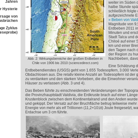
Jahren
weiter im Süden 
halbe Stunde spät
r Hysterie
schließlich folgt
aufgezeichnete Er
rsage von
Beben von Vald
usbrüchen
Magnitude von 9,5
nge Zyklus
Erdbeben 2011 in 
Leseprobe)
Minuten und ersch
Stadt Talca und 
Chiloé auf einer 
km und einer Brei
den Tagen nach 
der Region zu hu
Nachbeben, davon 
Abb. 2: Wirkungsbereiche der großen Erdbeben in
Chile von 1906 bis 2010 (sciencedirect.com)
Eine Schätzung d
Erdbebendienstes (USGS) geht von 1.655 Todesopfern, 3.000 Verle
Obdachlosen aus. Die relativ kleine Anzahl an Todesopfern ist der
zu verdanken und den starken Vorbeben, die die Einwohner veranlas
Häuser zu verlassen (Abb. 3 und 4).
Das Beben führte zu einschneidenden Veränderungen der Topograf
die Provinzhauptstadt Valdivia, die Erdkruste brach auf einer Länge
Krustenblock zwischen dem Kontinentalrand und den Anden wurd
und gekippt. Der Versatz auf der Bruchfläche betrug teilweise mehr
Energie von mehr als elf Trillionen (11,2×10
) Joule freigesetzt, 
18
Erdachse um 3 cm führte.