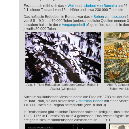
Erst danach reiht sich das
Weihnachtsbeben von Sumatra
am 26.1
9,1, einem Tsunami von 15 m Höhe und etwa 230.000 Toten ein.
Das heftigste Erdbeben in Europa war das
Beben von Lissabon 
von 8,5 – 9,0 und 70.000 Toten (unterschiedliche Quellen nennen 3
Lissabon hat es in der
Vergangenheit
oft getroffen, so auch in d
jeweils 30.000 Toten.
Abb. 6: Tiefe Erdspalten nach dem Großen Beben in
Abb. 7: Zeitgen
Alaska (wikipedia)
Beben von Lis
Auch im sizilianischen Messina bebte die Erde oft: 1783 mit der St
im Jahr 1908, als das historische
Messina-Beben
mit einer Stärke
110.000 Toten die Region heimsuchte (Abb. 8 und 9).
In Deutschland gibt es keine Erdbeben solcher Heftigkeit, das bis
18.02.1756 in Düren/NRW mit 6,4 gemessen. Das zweitheftigste Beb
ereignete sich im süddeutschen Albstadt am 16.11.1911.