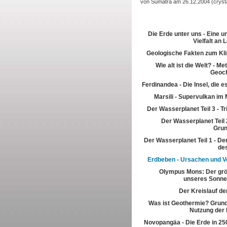
von Sumatra am 26.12.2004 (cryst
Die Erde unter uns - Eine u
Vielfalt an
Geologische Fakten zum Kl
Wie alt ist die Welt? - M
Geoch
Ferdinandea - Die Insel, die es
Marsili - Supervulkan im 
Der Wasserplanet Teil 3 - T
Der Wasserplanet Teil 2
Gru
Der Wasserplanet Teil 1 - Der
de
Erdbeben - Ursachen und V
Olympus Mons: Der grö
unseres Sonn
Der Kreislauf de
Was ist Geothermie? Grun
Nutzung der
Novopangäa - Die Erde in 250