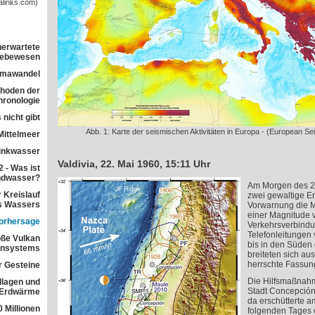
alinks.com)
nerwartete
 Lebewesen
imawandel
ethoden der
ronologie
 nicht gibt
Abb. 1: Karte der seismischen Aktivitäten in Europa - (European S
Mittelmeer
rinkwasser
Valdivia, 22. Mai 1960, 15:11 Uhr
 - Was ist
ndwasser?
Am Morgen des 21
 Kreislauf
zwei gewaltige E
s Wassers
Vorwarnung die Mi
einer Magnitude 
orhersage
Verkehrsverbindu
Telefonleitungen 
ße Vulkan
bis in den Süden
ensystems
breiteten sich au
herrschte Fassun
r Gesteine
Die Hilfsmaßnahme
dlagen und
Stadt Concepción
 Erdwärme
da erschütterte a
 Millionen
folgenden Tages 