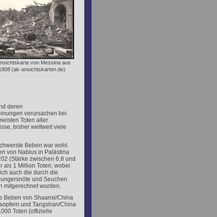
 Ansichtskarte von Messina aus
908 (ak-ansichtskarten.de)
nd deren
inungen verursachen bei
eisten Toten aller
sse, bisher weltweit viele
chwerste Beben war wohl
n von Nablus in Palästina
02 (Stärke zwischen 6,8 und
r als 1 Million Toten, wobei
ich auch die durch die
Hungersnöte und Seuchen
 mitgerechnet wurden.
ie Beben von Shaanxi/China
esopfern und Tangshan/China
000 Toten (offizielle