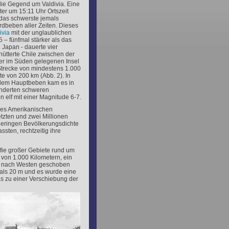
die Gegend um Valdivia. Eine
er um 15:11 Uhr Ortszeit
e das schwerste jemals
dbeben aller Zeiten. Dieses
ivia
mit der unglaublichen
 – fünfmal stärker als das
Japan - dauerte vier
ütterte Chile zwischen der
der im Süden gelegenen Insel
Strecke von mindestens 1.000
te von 200 km (Abb. 2). In
dem Hauptbeben kam es in
nderten schweren
elf mit einer Magnitude 6-7.
es Amerikanischen
tzten und zwei Millionen
 geringen Bevölkerungsdichte
sten, rechtzeitig ihre
ie großer Gebiete rund um
 von 1.000 Kilometern, ein
e nach Westen geschoben
 als 20 m und es wurde eine
was zu einer Verschiebung der