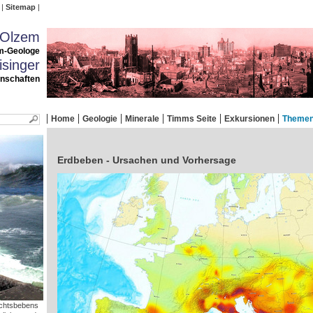
Sitemap
 Olzem
m-Geologe
singer
enschaften
Home
Geologie
Minerale
Timms Seite
Exkursionen
Theme
Erdbeben - Ursachen und Vorhersage
achtsbebens