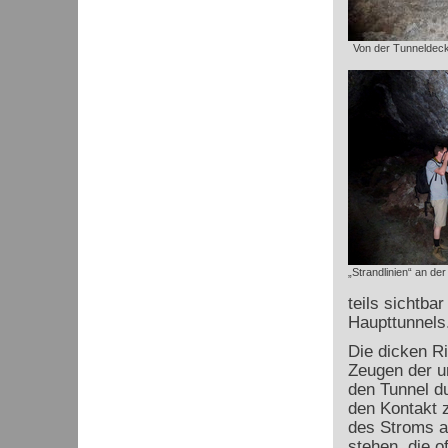
Von der Tunneldeck
„Strandlinien“ an d
teils sichtba
Haupttunnels
Die dicken R
Zeugen der u
den Tunnel du
den Kontakt z
des Stroms a
stehen, die o