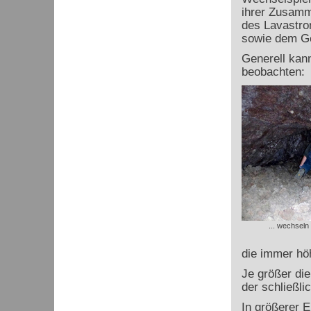
ihrer Zusamm
des Lavastro
sowie dem Ge
Generell kan
beobachten:
... wechseln
die immer hö
Je größer die
der schließli
In größerer E