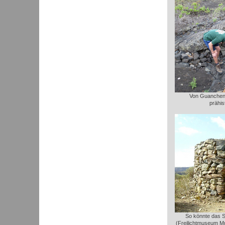
Von Guanchen 
prähis
So könnte das 
(Freilichtmuseum M