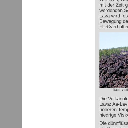
mit der Zeit 
werdenden Sc
Lava wird fes
Bewegung des
Fließverhalte
Raue, zack
Die Vulkanolo
Lava: Aa-Lav
höheren Temp
niedrige Visko
Die dünnflüs