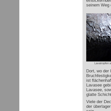
einsickerndem
seinem Weg d
Lavatropfen a
Dort, wo der 
Bruchfestigke
ist flächenha
Lavasee gebil
Lavasee, sowe
glatte Schic
Viele der De
der überlage