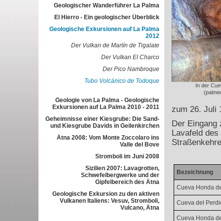
Geologischer Wanderführer La Palma
El Hierro - Ein geologischer Überblick
Geologische Exkursionen auf La Palma
2012
Der Vulkan de Martín de Tigalate
Der Vulkan El Charco
Der Pico Nambroque
Tubo Volcánico de Todoque
In der Cu
(palme
Geologie von La Palma - Geologische
Exkursionen auf La Palma 2010 - 2011
zum 26. Juli 
Geheimnisse einer Kiesgrube: Die Sand-
Der Eingang 
und Kiesgrube Davids in Geilenkirchen
Lavafeld des
Ätna 2008: Vom Monte Zoccolaro ins
Straßenkehre
Valle del Bove
Stromboli im Juni 2008
Sizilien 2007: Lavagrotten,
Bezeichnung
Schwefelbergwerke und der
Gipfelbereich des Ätna
Cueva Honda de
Geologische Exkursion zu den aktiven
Vulkanen Italiens: Vesuv, Stromboli,
Cueva del Perd
Vulcano, Ätna
Cueva Honda de