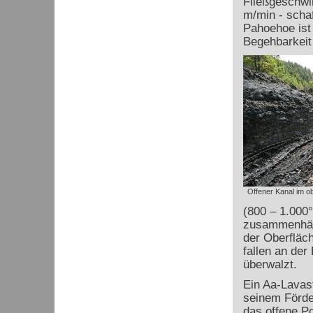
Fließgeschwi
m/min - schaf
Pahoehoe ist 
Begehbarkeit
Offener Kanal im o
(800 – 1.000°
zusammenhän
der Oberfläch
fallen an de
überwalzt.
Ein Aa-Lavas
seinem Förde
das offene P