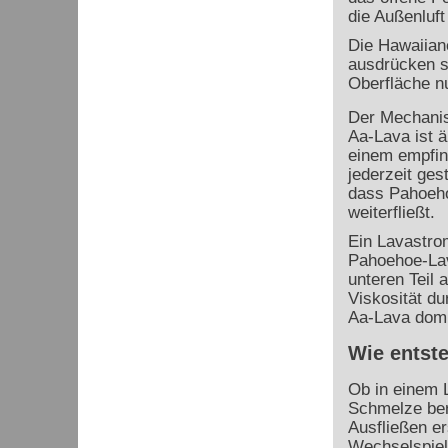
die Außenluft
Die Hawaiian
ausdrücken so
Oberfläche n
Der Mechani
Aa-Lava ist ä
einem empfin
jederzeit ges
dass Pahoeho
weiterfließt.
Ein Lavastro
Pahoehoe-Lav
unteren Teil
Viskosität d
Aa-Lava domi
Wie entste
Ob in einem L
Schmelze bere
Ausfließen er
Wechselspiel