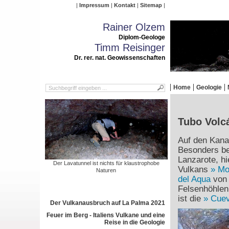
Impressum
Kontakt
Sitemap
Rainer Olzem
Diplom-Geologe
Timm Reisinger
Dr. rer. nat. Geowissenschaften
Home
Geologie
Tubo Volc
Auf den Kanar
Besonders bek
Lanzarote, h
Der Lavatunnel ist nichts für klaustrophobe
Vulkans
Mo
Naturen
del Aqua
von 
Felsenhöhlen
ist die
Cuev
Der Vulkanausbruch auf La Palma 2021
Feuer im Berg - Italiens Vulkane und eine
Reise in die Geologie