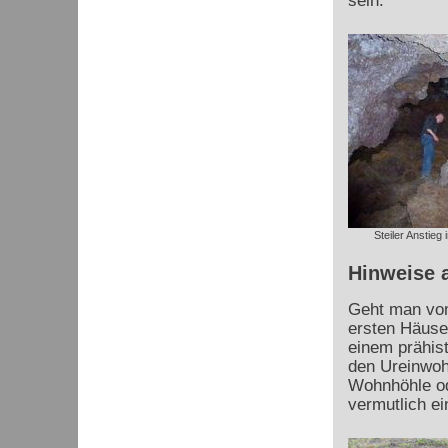
sein.
Steiler Anstieg
Hinweise 
Geht man vom
ersten Häuser
einem prähist
den Ureinwo
Wohnhöhle od
vermutlich e