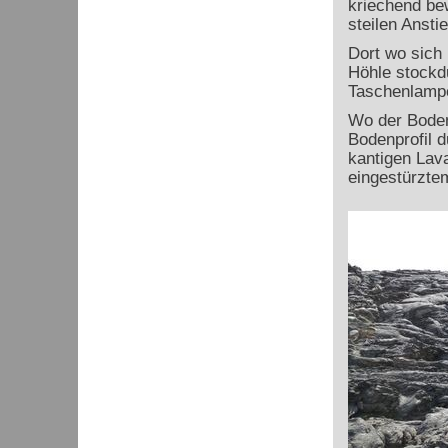
kriechend be
steilen Ansti
Dort wo sich 
Höhle stockdu
Taschenlampe
Wo der Boden 
Bodenprofil d
kantigen Lav
eingestürzte