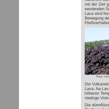
mit der Zeit 
werdenden Sc
Lava wird fes
Bewegung des
Fließverhalte
Raue, zack
Die Vulkanolo
Lava: Aa-Lav
höheren Temp
niedrige Visko
Die dünnflüs