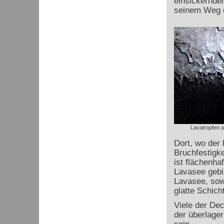
einsickerndem
seinem Weg d
Lavatropfen a
Dort, wo der 
Bruchfestigke
ist flächenha
Lavasee gebil
Lavasee, sowe
glatte Schic
Viele der De
der überlage