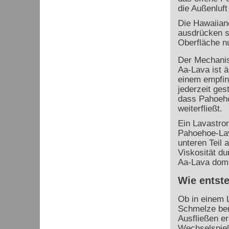
die Außenluft
Die Hawaiian
ausdrücken so
Oberfläche n
Der Mechani
Aa-Lava ist ä
einem empfin
jederzeit ges
dass Pahoeho
weiterfließt.
Ein Lavastro
Pahoehoe-Lav
unteren Teil
Viskosität d
Aa-Lava domi
Wie entste
Ob in einem L
Schmelze bere
Ausfließen er
Wechselspiel