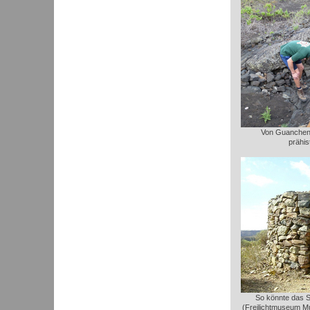
Von Guanchen 
prähis
So könnte das 
(Freilichtmuseum M