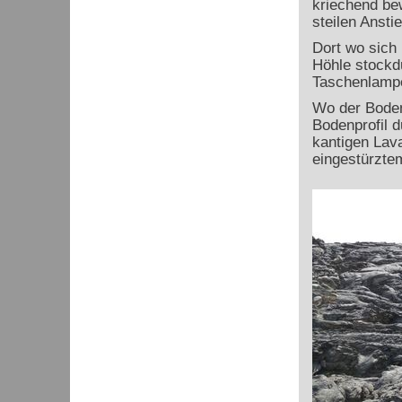
kriechend be
steilen Ansti
Dort wo sich 
Höhle stockdu
Taschenlampe
Wo der Boden 
Bodenprofil d
kantigen Lav
eingestürzte