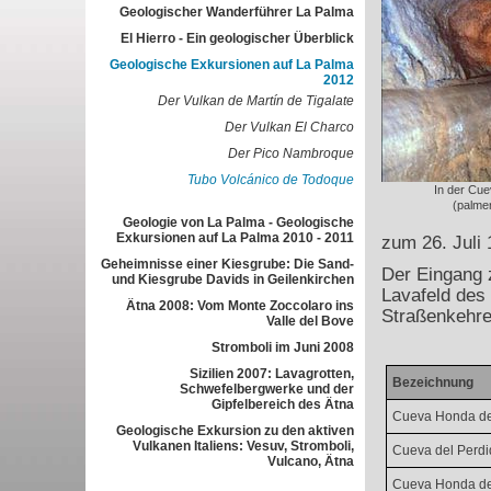
Geologischer Wanderführer La Palma
El Hierro - Ein geologischer Überblick
Geologische Exkursionen auf La Palma
2012
Der Vulkan de Martín de Tigalate
Der Vulkan El Charco
Der Pico Nambroque
Tubo Volcánico de Todoque
In der Cu
(palme
Geologie von La Palma - Geologische
Exkursionen auf La Palma 2010 - 2011
zum 26. Juli 
Geheimnisse einer Kiesgrube: Die Sand-
Der Eingang 
und Kiesgrube Davids in Geilenkirchen
Lavafeld des
Ätna 2008: Vom Monte Zoccolaro ins
Straßenkehre
Valle del Bove
Stromboli im Juni 2008
Sizilien 2007: Lavagrotten,
Bezeichnung
Schwefelbergwerke und der
Gipfelbereich des Ätna
Cueva Honda de
Geologische Exkursion zu den aktiven
Vulkanen Italiens: Vesuv, Stromboli,
Cueva del Perd
Vulcano, Ätna
Cueva Honda de