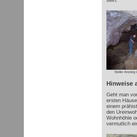
sein.
Steiler Anstieg
Hinweise 
Geht man vom
ersten Häuser
einem prähist
den Ureinwo
Wohnhöhle od
vermutlich e