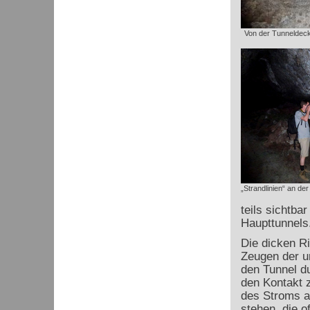
Von der Tunneldeck
„Strandlinien“ an d
teils sichtba
Haupttunnels
Die dicken R
Zeugen der u
den Tunnel du
den Kontakt z
des Stroms a
stehen, die o