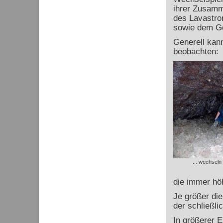
ihrer Zusamm
des Lavastro
sowie dem Ge
Generell kan
beobachten:
... wechseln
die immer hö
Je größer die
der schließli
In größerer E