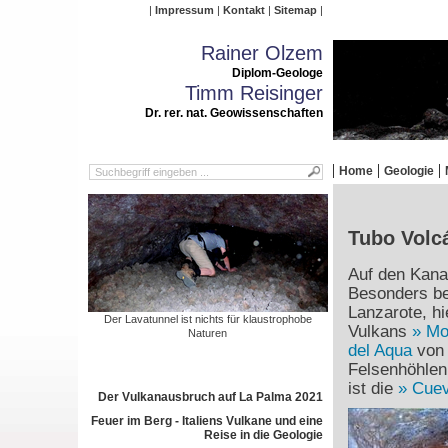
Impressum
Kontakt
Sitemap
Rainer Olzem
Diplom-Geologe
Timm Reisinger
Dr. rer. nat. Geowissenschaften
Home
Geologie
Tubo Volc
Auf den Kanar
Besonders bek
Lanzarote, h
Der Lavatunnel ist nichts für klaustrophobe
Vulkans
Mo
Naturen
del Aqua
von 
Felsenhöhlen
ist die
Cuev
Der Vulkanausbruch auf La Palma 2021
Feuer im Berg - Italiens Vulkane und eine
Reise in die Geologie