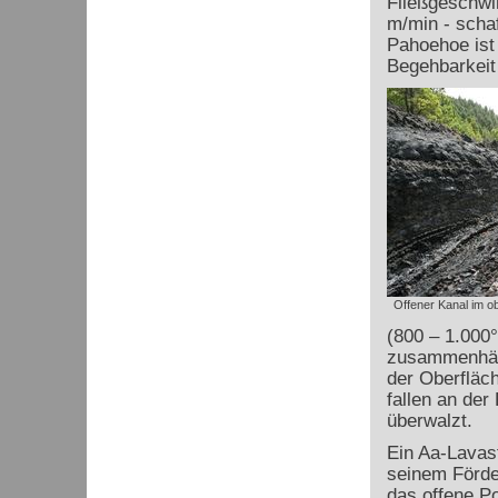
Fließgeschwi
m/min - schaf
Pahoehoe ist 
Begehbarkeit
Offener Kanal im o
(800 – 1.000°
zusammenhän
der Oberfläch
fallen an de
überwalzt.
Ein Aa-Lavas
seinem Förde
das offene P