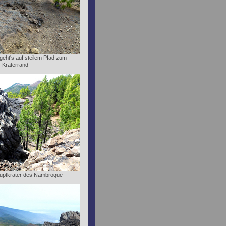
 geht's auf steilem Pfad zum
Kraterrand
Hauptkrater des Nambroque