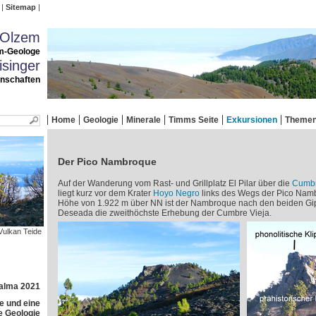
Sitemap
 Olzem
m-Geologe
singer
enschaften
Home
Geologie
Minerale
Timms Seite
Exkursionen
Theme
Der Pico Nambroque
Auf der Wanderung vom Rast- und Grillplatz El Pilar über die
Cumbr
liegt kurz vor dem Krater
Hoyo Negro
links des Wegs der Pico Nambr
Höhe von 1.922 m über NN ist der Nambroque nach den beiden Gip
Deseada die zweithöchste Erhebung der Cumbre Vieja.
Vulkan Teide
Palma 2021
e und eine
e Geologie