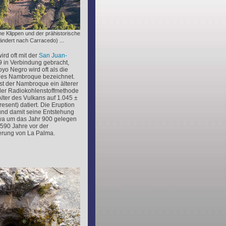
he Klippen und der prähistorische
ndert nach Carracedo) ...
rd oft mit der
San Juan-
 in Verbindung gebracht,
oyo Negro wird oft als die
des Nambroque bezeichnet.
ist der Nambroque ein älterer
 der Radiokohlenstoffmethode
lter des Vulkans auf 1.045 ±
esent) datiert. Die Eruption
nd damit seine Entstehung
wa um das Jahr 900 gelegen
590 Jahre vor der
rung von La Palma.