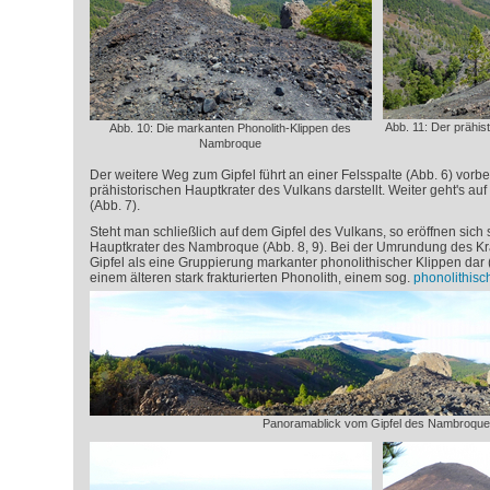
Abb. 11: Der prähis
Abb. 10: Die markanten Phonolith-Klippen des
Nambroque
Der weitere Weg zum Gipfel führt an einer Felsspalte (Abb. 6) vorbei
prähistorischen Hauptkrater des Vulkans darstellt. Weiter geht's au
(Abb. 7).
Steht man schließlich auf dem Gipfel des Vulkans, so eröffnen sich
Hauptkrater des Nambroque (Abb. 8, 9). Bei der Umrundung des Krat
Gipfel als eine Gruppierung markanter phonolithischer Klippen dar (
einem älteren stark frakturierten Phonolith, einem sog.
phonolithis
Panoramablick vom Gipfel des Nambroque