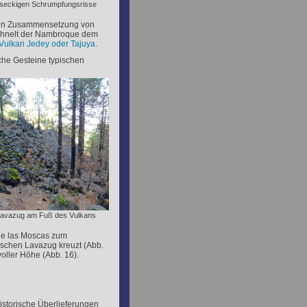
chseckigen Schrumpfungsrisse
chen Zusammensetzung von
 ähnelt der Nambroque dem
Vulkan Jedey oder Tajuya
.
che Gesteine typischen
r Lavazug am Fuß des Vulkans
de las Moscas zum
ischen Lavazug kreuzt (Abb.
voller Höhe (Abb. 16).
istorische Überlieferungen