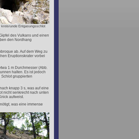
er kreisrunde Entgasungsschlot
Gipfel des Vulkans und einen
n oben den Nordhang
ambroque ab. Auf dem Weg zu
hen Eruptionskrater vorbei
t etwa 1 m Durchmesser (Abb.
unnen halten. Es ist jedoch
 Schlot gruppierten
 nach knapp 3 s, was auf eine
ot nicht senkrecht nach unten
nick aufweist.
enötigt, was eine immense