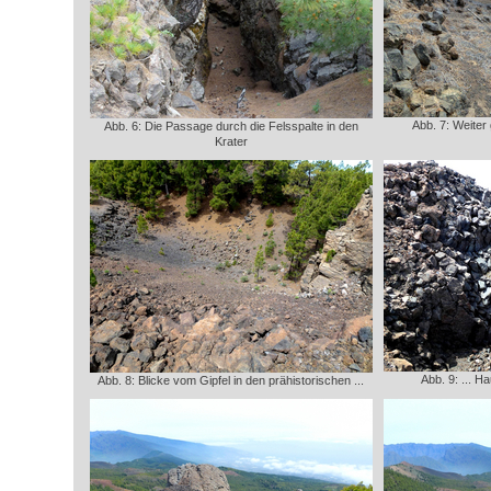
Abb. 7: Weiter
Abb. 6: Die Passage durch die Felsspalte in den
Krater
Abb. 9: ... 
Abb. 8: Blicke vom Gipfel in den prähistorischen ...