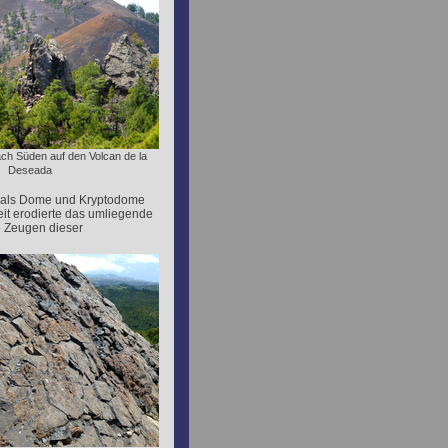
nach Süden auf den Volcan de la
Deseada
ät als Dome und Kryptodome
eit erodierte das umliegende
e Zeugen dieser