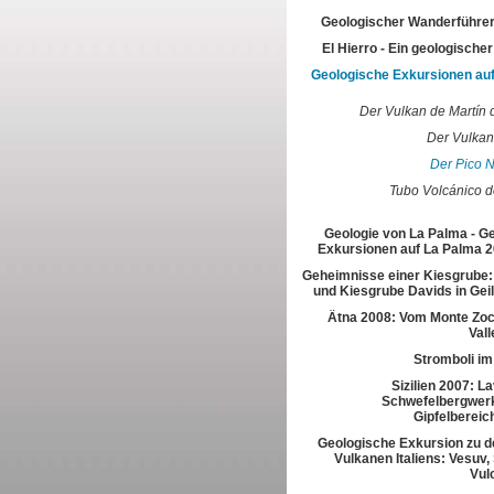
Geologischer Wanderführer
El Hierro - Ein geologische
Geologische Exkursionen au
Der Vulkan de Martín 
Der Vulkan
Der Pico 
Tubo Volcánico 
Geologie von La Palma - G
Exkursionen auf La Palma 2
Geheimnisse einer Kiesgrube:
und Kiesgrube Davids in Gei
Ätna 2008: Vom Monte Zoc
Vall
Stromboli im
Sizilien 2007: L
Schwefelbergwerk
Gipfelbereic
Geologische Exkursion zu d
Vulkanen Italiens: Vesuv,
Vul