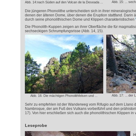
Abb. 15: ... se
Abb. 14:nach Süden auf den Volcan de la Deseada ...
Die jüngeren Phonolithe unterscheiden sich in ihrer mineralogis
denen der älteren Dome, über denen die Eruption stattfand. Darin
durch seine phonolithischen Dome und Klippen charakteristischen
Die Phonolith-Kuppen zeigen an ihrer Oberfläche die für magmatis
sechseckigen Schrumpfungsrisse (Abb. 14, 15).
Abb. 17: ... de
Abb. 16: Die mächtigen Phonolithfelsen und ...
Sehr zu empfehlen ist der Wanderweg vom Rifugio auf dem Llano 
Nambroque, der am Fuß des Vulkans vorbeiführt und den prähistor
17). Von hier erschließen sich auch die phonolithischen Klippen in 
Leseprobe
H