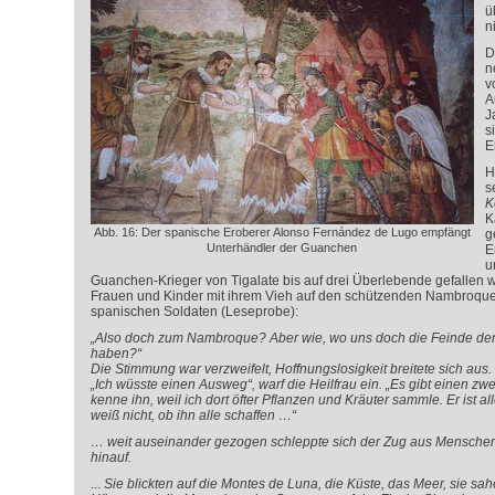
ü
n
D
n
v
A
J
s
E
H
s
K
K
Abb. 16: Der spanische Eroberer Alonso Fernández de Lugo empfängt
g
Unterhändler der Guanchen
E
u
Guanchen-Krieger von Tigalate bis auf drei Überlebende gefallen wa
Frauen und Kinder mit ihrem Vieh auf den schützenden Nambroque,
spanischen Soldaten (Leseprobe):
„Also doch zum Nambroque? Aber wie, wo uns doch die Feinde de
haben?“
Die Stimmung war verzweifelt, Hoffnungslosigkeit breitete sich aus.
„Ich wüsste einen Ausweg“, warf die Heilfrau ein. „Es gibt einen z
kenne ihn, weil ich dort öfter Pflanzen und Kräuter sammle. Er ist al
weiß nicht, ob ihn alle schaffen …“
… weit auseinander gezogen schleppte sich der Zug aus Menschen 
hinauf.
...
Sie blickten auf die Montes de Luna, die Küste, das Meer, sie sa