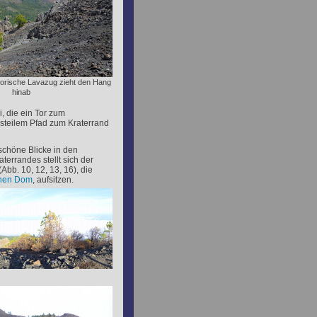
torische Lavazug zieht den Hang
hinab
, die ein Tor zum
f steilem Pfad zum Kraterrand
 schöne Blicke in den
errandes stellt sich der
Abb. 10, 12, 13, 16), die
chen Dom
, aufsitzen.