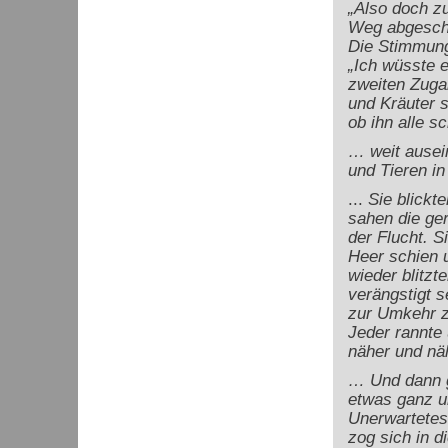
„Also doch z
Weg abgeschn
Die Stimmung 
„Ich wüsste e
zweiten Zugan
und Kräuter s
ob ihn alle s
… weit ausei
und Tieren in
...
Sie blickt
sahen die ge
der Flucht. 
Heer schien 
wieder blitz
verängstigt s
zur Umkehr z
Jeder rannte 
näher und näh
… Und dann 
etwas ganz u
Unerwartetes
zog sich in d