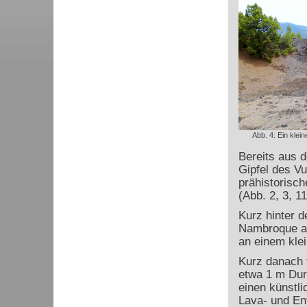
Abb. 4: Ein klein
Bereits aus 
Gipfel des Vu
prähistorisch
(Abb. 2, 3, 11
Kurz hinter 
Nambroque a
an einem klei
Kurz danach t
etwa 1 m Dur
einen künstli
Lava- und En