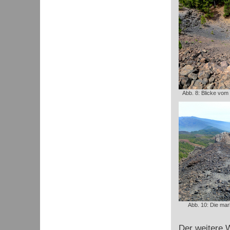
Abb. 8: Blicke vom 
Abb. 10: Die mar
Der weitere W