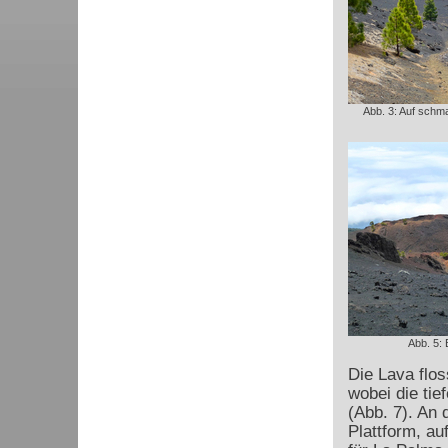
Abb. 3: Auf schm
Abb. 5: B
Die Lava flo
wobei die tie
(Abb. 7). An 
Plattform, au