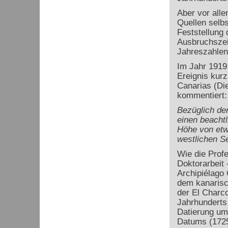
Aber vor all
Quellen selbs
Feststellung
Ausbruchszei
Jahreszahlen
Im Jahr 1919
Ereignis kurz
Canarias (Die
kommentiert:
Bezüglich de
einen beachtl
Höhe von etwa
westlichen Se
Wie die Prof
Doktorarbeit 
Archipiélago 
dem kanarisch
der El Charco
Jahrhunderts
Datierung um
Datums (1725)