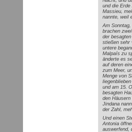
Nacht; und d
und die Erde
Massieu, mei
nannte, weil 
Am Sonntag, 
brachen zwei 
der besagten 
stießen sehr 
untere began
Malpaís zu sp
änderte es se
auf deren ein
zum Meer, un
Menge von St
liegenblieben
und am 15. O
besagten Haup
den Häusern 
Jindana nannt
der Zahl, me
Und einen St
Antonia öffne
auswerfend, 