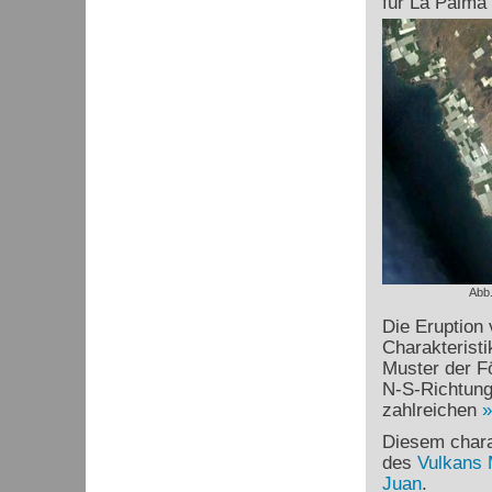
für La Palma 
Abb.
Die Eruption 
Charakteristi
Muster der Fö
N-S-Richtung
zahlreichen
Diesem chara
des
Vulkans 
Juan
.