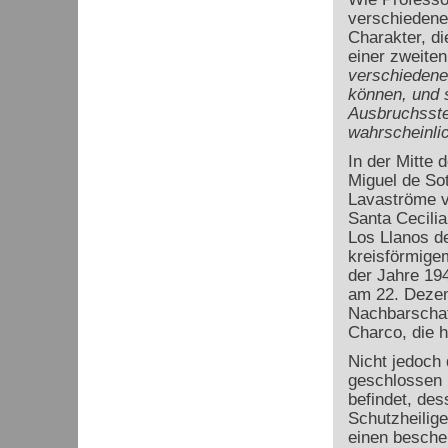
verschiedene
Charakter, di
einer zweite
verschiedene
können, und 
Ausbruchsste
wahrscheinlic
In der Mitte 
Miguel de Sot
Lavaströme v
Santa Cecili
Los Llanos d
kreisförmigem
der Jahre 19
am 22. Dezem
Nachbarschaft
Charco, die h
Nicht jedoch 
geschlossen i
befindet, dess
Schutzheilige
einen beschei