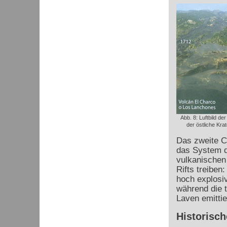
Abb. 8: Luftbild de
der östliche Kra
Das zweite Ch
das System d
vulkanischen
Rifts treiben
hoch explosi
während die 
Laven emittie
Historisch