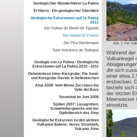
Geologischer Wanderführer La Palma
El Hierro - Ein geologischer Überblick
Geologische Exkursionen auf La Palma
2012
Der Vulkan de Martín de Tigalate
Der Vulkan El Charco
Der Pico Nambroque
Abb. 1: Der Vul
Tubo Volcánico de Todoque
Während der 
Vulkankegel 
Geologie von La Palma - Geologische
Ablagerungen
Exkursionen auf La Palma 2010 - 2011
die sich zus
Geheimnisse einer Kiesgrube: Die Sand-
einer etwa 2
und Kiesgrube Davids in Geilenkirchen
erstrecken. 
Ätna 2008: Vom Monte Zoccolaro ins
bezieht sich
Valle del Bove
der letzten 
Stromboli im Juni 2008
Meerwasser i
Sizilien 2007: Lavagrotten,
einsetzte.
Schwefelbergwerke und der
Gipfelbereich des Ätna
Geologische Exkursion zu den aktiven
Vulkanen Italiens: Vesuv, Stromboli,
Vulcano, Ätna