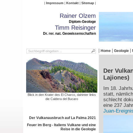
Impressum
Kontakt
Sitemap
Rainer Olzem
Diplom-Geologe
Timm Reisinger
Dr. rer. nat. Geowissenschaften
Home
Geologie
Der Vulka
Lajiones)
Im 18. Jahrhu
statt, nämlic
Blick in den Krater des El Charco, dahinter links
schlecht doku
die Caldera del Bucaro
eine 237 Jah
Juan-Ereigni
Der Vulkanausbruch auf La Palma 2021
Feuer im Berg - Italiens Vulkane und eine
Reise in die Geologie