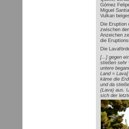
Gómez Felipe 
Miguel Santia
Vulkan beiges
Die Eruption 
zwischen dem
Anzeichen zei
die Eruptions
Die Lavaförd
[...] gegen e
stießen sehr 
untere began
Land = Lava] 
käme die Erde
und da stieße
(Lava) aus. U
sich der letz