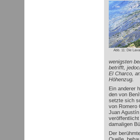
Abb. 11: Die Lav
wenigsten be
betrifft, jed
El Charco, a
Höhenzug.
Ein anderer h
den von Bení
setzte sich s
von Romero O
Juan Agustín
veröffentlich
damaligen Bü
Der berühmte 
Quelle, beha