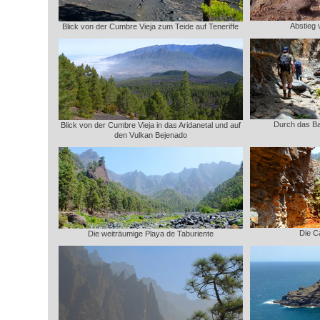
Abstieg
Blick von der Cumbre Vieja zum Teide auf Teneriffe
Durch das Ba
Blick von der Cumbre Vieja in das Aridanetal und auf
den Vulkan Bejenado
Die C
Die weiträumige Playa de Taburiente