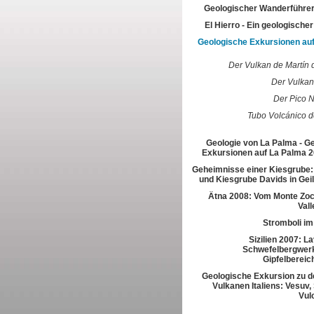
Geologischer Wanderführer
El Hierro - Ein geologische
Geologische Exkursionen au
Der Vulkan de Martín 
Der Vulkan
Der Pico 
Tubo Volcánico 
Geologie von La Palma - G
Exkursionen auf La Palma 2
Geheimnisse einer Kiesgrube:
und Kiesgrube Davids in Gei
Ätna 2008: Vom Monte Zoc
Vall
Stromboli im
Sizilien 2007: L
Schwefelbergwerk
Gipfelbereic
Geologische Exkursion zu d
Vulkanen Italiens: Vesuv,
Vul