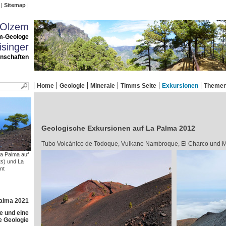
Sitemap
 Olzem
m-Geologe
singer
enschaften
Home
Geologie
Minerale
Timms Seite
Exkursionen
Theme
Geologische Exkursionen auf La Palma 2012
Tubo Volcánico de Todoque, Vulkane Nambroque, El Charco und M
La Palma auf
ts) und La
nt
Palma 2021
e und eine
e Geologie