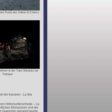
ten Punkt des Vulkan El Charco
nehmer in der Tubo Volcánico de
Todoque
l der Kanaren - La Isla
remen Höhenunterschiede – La
iedlichen Klimazonen und die
den Guanchen genannt wurde,