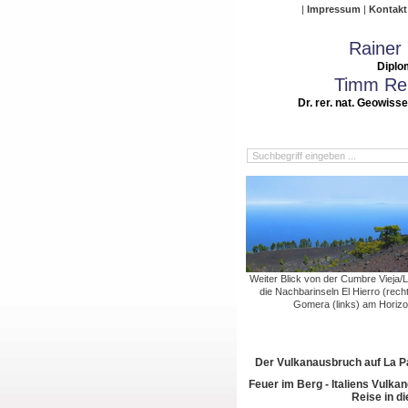
Impressum
Kontakt
Rainer
Diplo
Timm Rei
Dr. rer. nat. Geowiss
Weiter Blick von der Cumbre Vieja/
die Nachbarinseln El Hierro (rech
Gomera (links) am Horizo
Der Vulkanausbruch auf La 
Feuer im Berg - Italiens Vulkan
Reise in di