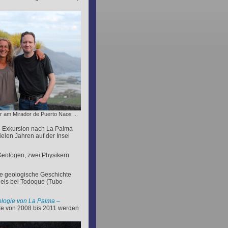
er am Mirador de Puerto Naos ...
e Exkursion nach La Palma
elen Jahren auf der Insel
 Geologen, zwei Physikern
ie geologische Geschichte
els bei Todoque (Tubo
logie von La Palma –
te von 2008 bis 2011 werden