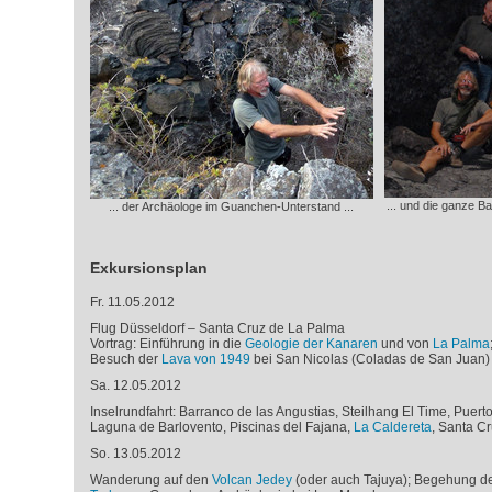
... und die ganze B
... der Archäologe im Guanchen-Unterstand ...
Exkursionsplan
Fr. 11.05.2012
Flug Düsseldorf – Santa Cruz de La Palma
Vortrag: Einführung in die
Geologie der Kanaren
und von
La Palma
Besuch der
Lava von 1949
bei San Nicolas (Coladas de San Juan)
Sa. 12.05.2012
Inselrundfahrt:
Barranco de las Angustias, Steilhang El Time, Puerto
Laguna de Barlovento, Piscinas del Fajana,
La Caldereta
, Santa Cr
So. 13.05.2012
Wanderung auf den
Volcan Jedey
(oder auch Tajuya); Begehung d