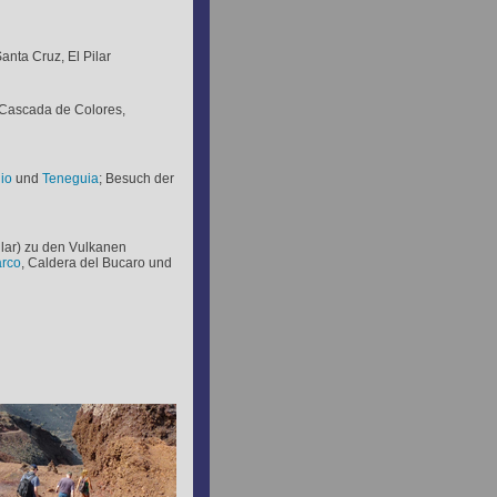
Santa Cruz, El Pilar
, Cascada de Colores,
io
und
Teneguia
; Besuch der
lar) zu den Vulkanen
arco
, Caldera del Bucaro und