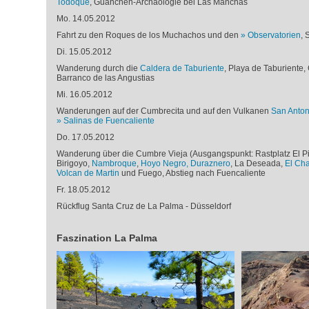
Todoque
, Guanchen-Archäologie bei Las Manchas
Mo. 14.05.2012
Fahrt zu den Roques de los Muchachos und den
Observatorien
, 
Di. 15.05.2012
Wanderung durch die
Caldera de Taburiente
, Playa de Taburiente
Barranco de las Angustias
Mi. 16.05.2012
Wanderungen auf der Cumbrecita und auf den Vulkanen
San Anton
Salinas de Fuencaliente
Do. 17.05.2012
Wanderung über die Cumbre Vieja (Ausgangspunkt: Rastplatz El Pi
Birigoyo,
Nambroque
,
Hoyo Negro, Duraznero
, La Deseada,
El Ch
Volcan de Martin
und Fuego, Abstieg nach Fuencaliente
Fr. 18.05.2012
Rückflug Santa Cruz de La Palma - Düsseldorf
Faszination La Palma