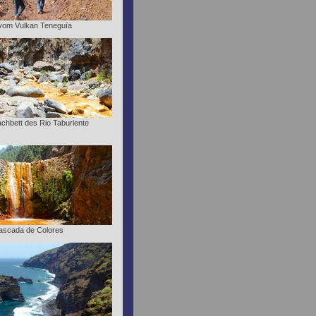
 vom Vulkan Teneguía
chbett des Rio Taburiente
ascada de Colores