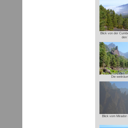
Blick von der Cumbre
den 
Die weiträu
Blick vom Mirador