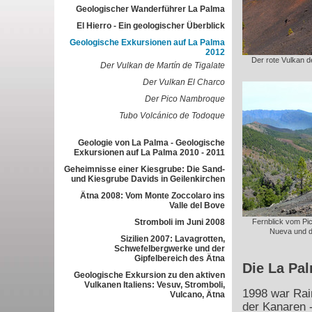
Geologischer Wanderführer La Palma
El Hierro - Ein geologischer Überblick
Geologische Exkursionen auf La Palma
2012
Der rote Vulkan de
Der Vulkan de Martín de Tigalate
Der Vulkan El Charco
Der Pico Nambroque
Tubo Volcánico de Todoque
Geologie von La Palma - Geologische
Exkursionen auf La Palma 2010 - 2011
Geheimnisse einer Kiesgrube: Die Sand-
und Kiesgrube Davids in Geilenkirchen
Ätna 2008: Vom Monte Zoccolaro ins
Valle del Bove
Stromboli im Juni 2008
Fernblick vom Pi
Nueva und d
Sizilien 2007: Lavagrotten,
Schwefelbergwerke und der
Gipfelbereich des Ätna
Die La Pa
Geologische Exkursion zu den aktiven
Vulkanen Italiens: Vesuv, Stromboli,
1998 war Rai
Vulcano, Ätna
der Kanaren -