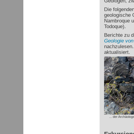
Geologen, zw
Die folgende
geologische 
Nambroque un
Todoque).
Berichte zu d
Geologie von
nachzulesen.
aktualisiert.
... der Archäolo