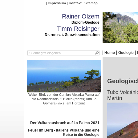
Impressum
Kontakt
Sitemap
Rainer Olzem
Diplom-Geologe
Timm Reisinger
Dr. rer. nat. Geowissenschaften
Home
Geologie
Geologisc
Tubo Volcáni
Weiter Blick von der Cumbre Vieja/La Palma auf
Martín
die Nachbarinseln El Hierro (rechts) und La
Gomera (links) am Horizont
Der Vulkanausbruch auf La Palma 2021
Feuer im Berg - Italiens Vulkane und eine
Reise in die Geologie