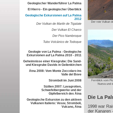
Geologischer Wanderführer La Palma
El Hierro - Ein geologischer Überblick
Geologische Exkursionen auf La Palma
2012
Der rote Vulkan de
Der Vulkan de Martín de Tigalate
Der Vulkan El Charco
Der Pico Nambroque
Tubo Volcánico de Todoque
Geologie von La Palma - Geologische
Exkursionen auf La Palma 2010 - 2011
Geheimnisse einer Kiesgrube: Die Sand-
und Kiesgrube Davids in Geilenkirchen
Ätna 2008: Vom Monte Zoccolaro ins
Valle del Bove
Stromboli im Juni 2008
Fernblick vom Pi
Nueva und d
Sizilien 2007: Lavagrotten,
Schwefelbergwerke und der
Gipfelbereich des Ätna
Die La Pa
Geologische Exkursion zu den aktiven
Vulkanen Italiens: Vesuv, Stromboli,
1998 war Rai
Vulcano, Ätna
der Kanaren -