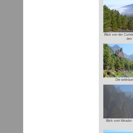
Blick von der Cumbre
den 
Die weiträu
Blick vom Mirador