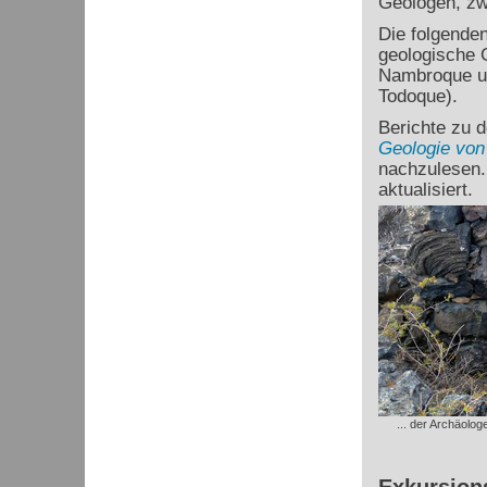
Geologen, zw
Die folgende
geologische 
Nambroque un
Todoque).
Berichte zu d
Geologie von
nachzulesen.
aktualisiert.
... der Archäolo