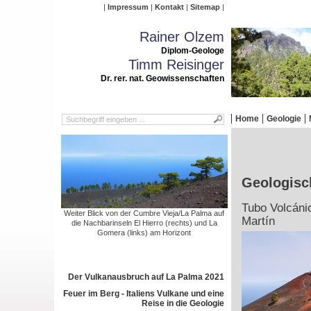
Impressum
Kontakt
Sitemap
Rainer Olzem
Diplom-Geologe
Timm Reisinger
Dr. rer. nat. Geowissenschaften
Home
Geologie
Geologisc
Tubo Volcáni
Weiter Blick von der Cumbre Vieja/La Palma auf
Martín
die Nachbarinseln El Hierro (rechts) und La
Gomera (links) am Horizont
Der Vulkanausbruch auf La Palma 2021
Feuer im Berg - Italiens Vulkane und eine
Reise in die Geologie