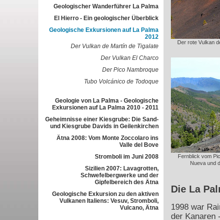
Geologischer Wanderführer La Palma
El Hierro - Ein geologischer Überblick
Geologische Exkursionen auf La Palma
2012
Der rote Vulkan de
Der Vulkan de Martín de Tigalate
Der Vulkan El Charco
Der Pico Nambroque
Tubo Volcánico de Todoque
Geologie von La Palma - Geologische
Exkursionen auf La Palma 2010 - 2011
Geheimnisse einer Kiesgrube: Die Sand-
und Kiesgrube Davids in Geilenkirchen
Ätna 2008: Vom Monte Zoccolaro ins
Valle del Bove
Stromboli im Juni 2008
Fernblick vom Pi
Nueva und d
Sizilien 2007: Lavagrotten,
Schwefelbergwerke und der
Gipfelbereich des Ätna
Die La Pa
Geologische Exkursion zu den aktiven
Vulkanen Italiens: Vesuv, Stromboli,
1998 war Rai
Vulcano, Ätna
der Kanaren -