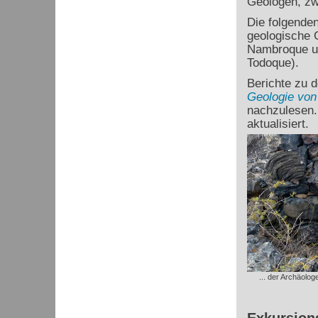
Geologen, zw
Die folgende
geologische 
Nambroque un
Todoque).
Berichte zu d
Geologie von
nachzulesen.
aktualisiert.
... der Archäolo