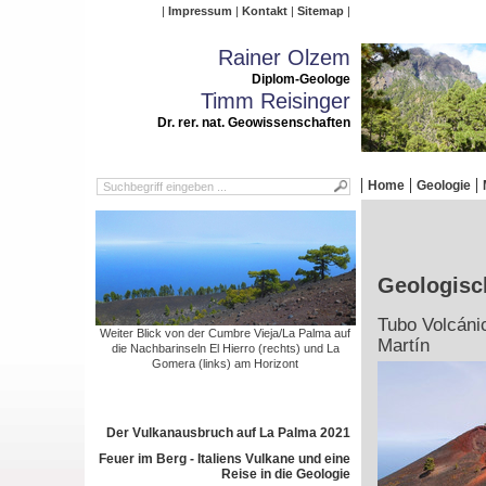
Impressum
Kontakt
Sitemap
Rainer Olzem
Diplom-Geologe
Timm Reisinger
Dr. rer. nat. Geowissenschaften
Home
Geologie
Geologisc
Tubo Volcáni
Weiter Blick von der Cumbre Vieja/La Palma auf
Martín
die Nachbarinseln El Hierro (rechts) und La
Gomera (links) am Horizont
Der Vulkanausbruch auf La Palma 2021
Feuer im Berg - Italiens Vulkane und eine
Reise in die Geologie