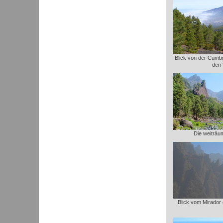
Blick von der Cumbre
den 
Die weiträu
Blick vom Mirador