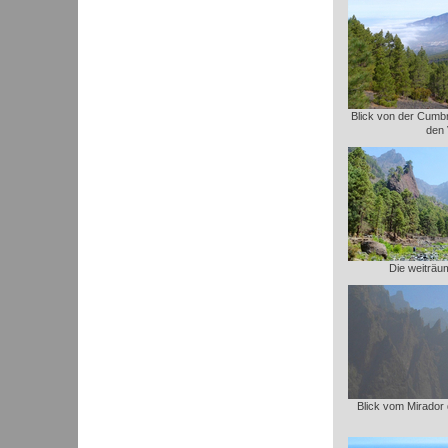
Blick von der Cumbre
den 
Die weiträu
Blick vom Mirador