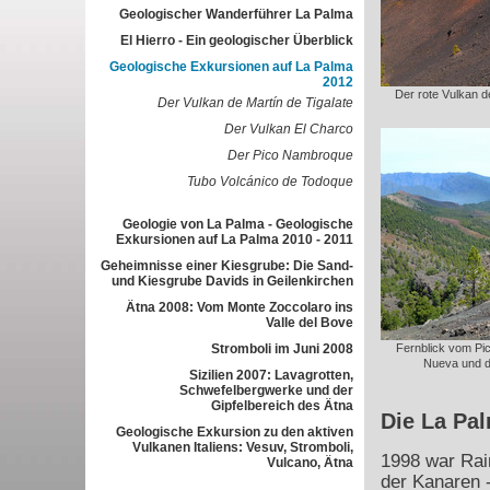
Geologischer Wanderführer La Palma
El Hierro - Ein geologischer Überblick
Geologische Exkursionen auf La Palma
2012
Der rote Vulkan de
Der Vulkan de Martín de Tigalate
Der Vulkan El Charco
Der Pico Nambroque
Tubo Volcánico de Todoque
Geologie von La Palma - Geologische
Exkursionen auf La Palma 2010 - 2011
Geheimnisse einer Kiesgrube: Die Sand-
und Kiesgrube Davids in Geilenkirchen
Ätna 2008: Vom Monte Zoccolaro ins
Valle del Bove
Stromboli im Juni 2008
Fernblick vom Pi
Nueva und d
Sizilien 2007: Lavagrotten,
Schwefelbergwerke und der
Gipfelbereich des Ätna
Die La Pa
Geologische Exkursion zu den aktiven
Vulkanen Italiens: Vesuv, Stromboli,
1998 war Rai
Vulcano, Ätna
der Kanaren -