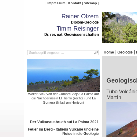
Impressum
Kontakt
Sitemap
Rainer Olzem
Diplom-Geologe
Timm Reisinger
Dr. rer. nat. Geowissenschaften
Home
Geologie
Geologisc
Tubo Volcáni
Weiter Blick von der Cumbre Vieja/La Palma auf
Martín
die Nachbarinseln El Hierro (rechts) und La
Gomera (links) am Horizont
Der Vulkanausbruch auf La Palma 2021
Feuer im Berg - Italiens Vulkane und eine
Reise in die Geologie