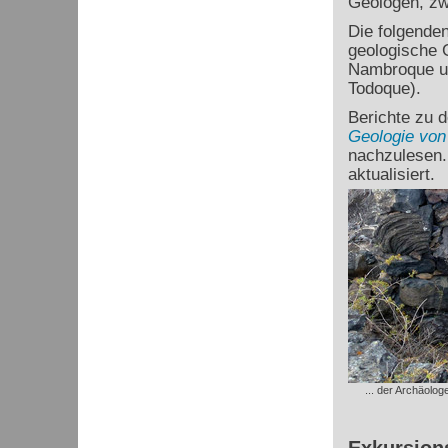
Geologen, zw
Die folgende
geologische 
Nambroque un
Todoque).
Berichte zu d
Geologie von
nachzulesen.
aktualisiert.
... der Archäolo