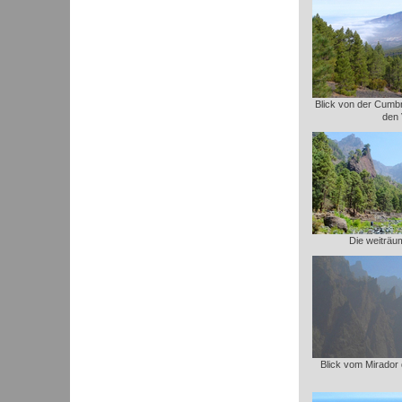
Blick von der Cumbre
den 
Die weiträu
Blick vom Mirador