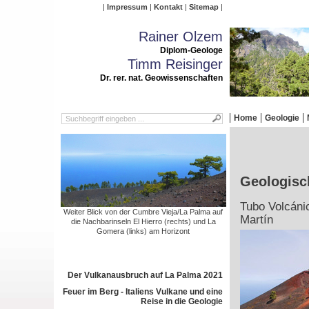
Impressum
Kontakt
Sitemap
Rainer Olzem
Diplom-Geologe
Timm Reisinger
Dr. rer. nat. Geowissenschaften
Home
Geologie
Geologisc
Tubo Volcáni
Weiter Blick von der Cumbre Vieja/La Palma auf
Martín
die Nachbarinseln El Hierro (rechts) und La
Gomera (links) am Horizont
Der Vulkanausbruch auf La Palma 2021
Feuer im Berg - Italiens Vulkane und eine
Reise in die Geologie