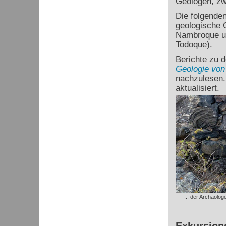
Geologen, zw
Die folgende
geologische 
Nambroque un
Todoque).
Berichte zu d
Geologie von
nachzulesen.
aktualisiert.
... der Archäolo