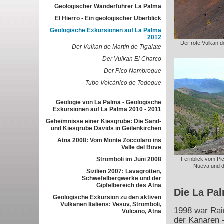
Geologischer Wanderführer La Palma
El Hierro - Ein geologischer Überblick
Geologische Exkursionen auf La Palma
2012
Der rote Vulkan de
Der Vulkan de Martín de Tigalate
Der Vulkan El Charco
Der Pico Nambroque
Tubo Volcánico de Todoque
Geologie von La Palma - Geologische
Exkursionen auf La Palma 2010 - 2011
Geheimnisse einer Kiesgrube: Die Sand-
und Kiesgrube Davids in Geilenkirchen
Ätna 2008: Vom Monte Zoccolaro ins
Valle del Bove
Stromboli im Juni 2008
Fernblick vom Pi
Nueva und d
Sizilien 2007: Lavagrotten,
Schwefelbergwerke und der
Gipfelbereich des Ätna
Die La Pa
Geologische Exkursion zu den aktiven
Vulkanen Italiens: Vesuv, Stromboli,
1998 war Rai
Vulcano, Ätna
der Kanaren -