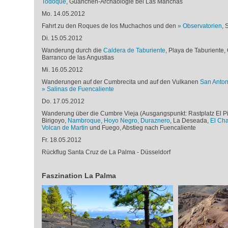
Todoque
, Guanchen-Archäologie bei Las Manchas
Mo. 14.05.2012
Fahrt zu den Roques de los Muchachos und den
Observatorien
, 
Di. 15.05.2012
Wanderung durch die
Caldera de Taburiente
, Playa de Taburiente
Barranco de las Angustias
Mi. 16.05.2012
Wanderungen auf der Cumbrecita und auf den Vulkanen
San Anton
Salinas de Fuencaliente
Do. 17.05.2012
Wanderung über die Cumbre Vieja (Ausgangspunkt: Rastplatz El Pi
Birigoyo,
Nambroque
,
Hoyo Negro, Duraznero
, La Deseada,
El Ch
Volcan de Martin
und Fuego, Abstieg nach Fuencaliente
Fr. 18.05.2012
Rückflug Santa Cruz de La Palma - Düsseldorf
Faszination La Palma