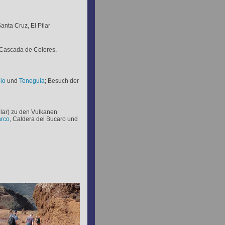
Santa Cruz, El Pilar
, Cascada de Colores,
io
und
Teneguia
; Besuch der
lar) zu den Vulkanen
arco
, Caldera del Bucaro und