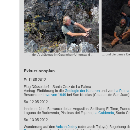
... und die ganze B
... der Archäologe im Guanchen-Unterstand ...
Exkursionsplan
Fr. 11.05.2012
Flug Düsseldorf – Santa Cruz de La Palma
Vortrag: Einführung in die
Geologie der Kanaren
und von
La Palma
Besuch der
Lava von 1949
bei San Nicolas (Coladas de San Juan)
Sa. 12.05.2012
Inselrundfahrt:
Barranco de las Angustias, Steilhang El Time, Puerto
Laguna de Barlovento, Piscinas del Fajana,
La Caldereta
, Santa Cr
So. 13.05.2012
Wanderung auf den
Volcan Jedey
(oder auch Tajuya); Begehung d