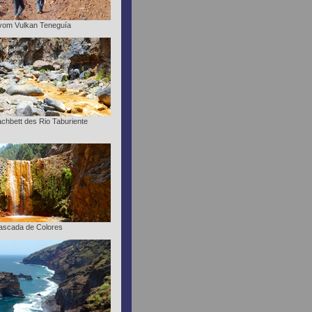
 vom Vulkan Teneguía
chbett des Rio Taburiente
ascada de Colores