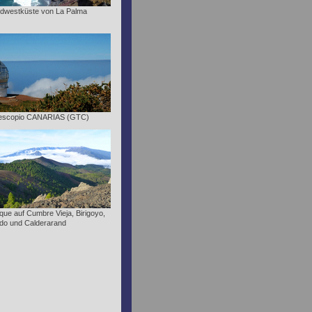
rdwestküste von La Palma
lescopio CANARIAS (GTC)
ue auf Cumbre Vieja, Birigoyo,
do und Calderarand