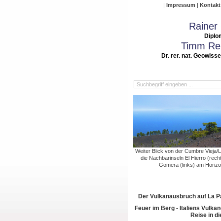
Impressum
Kontakt
Rainer
Diplo
Timm Rei
Dr. rer. nat. Geowiss
Weiter Blick von der Cumbre Vieja/
die Nachbarinseln El Hierro (rech
Gomera (links) am Horizo
Der Vulkanausbruch auf La 
Feuer im Berg - Italiens Vulkan
Reise in di