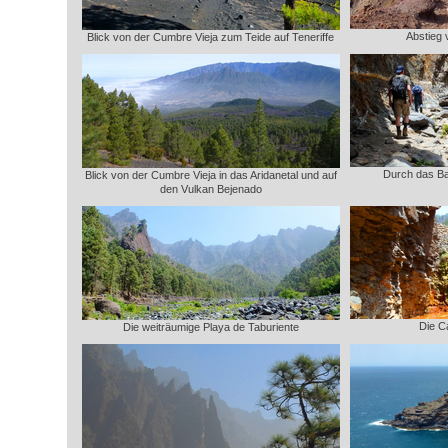
Abstieg
Blick von der Cumbre Vieja zum Teide auf Teneriffe
Durch das Ba
Blick von der Cumbre Vieja in das Aridanetal und auf
den Vulkan Bejenado
Die C
Die weiträumige Playa de Taburiente