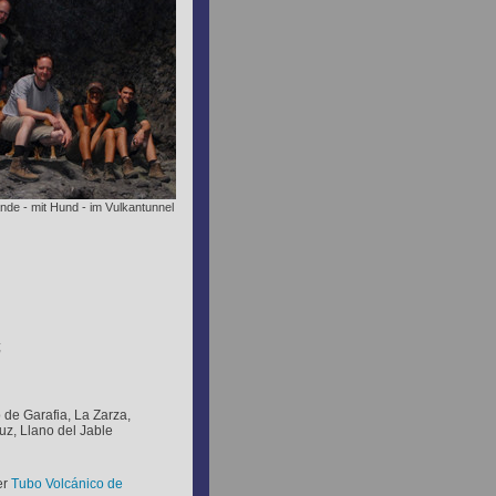
ande - mit Hund - im Vulkantunnel
;
 de Garafia, La Zarza,
uz, Llano del Jable
er
Tubo
Volcánico de