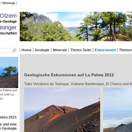
Sitemap
 Olzem
m-Geologe
singer
enschaften
Home
Geologie
Minerale
Timms Seite
Exkursionen
Theme
Geologische Exkursionen auf La Palma 2012
Tubo Volcánico de Todoque, Vulkane Nambroque, El Charco und M
La Palma auf
ts) und La
nt
Palma 2021
e und eine
e Geologie