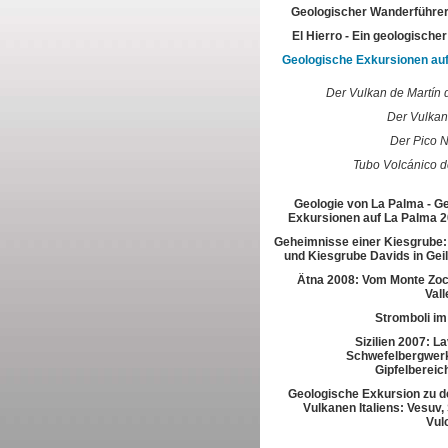
Geologischer Wanderführer
El Hierro - Ein geologische
Geologische Exkursionen au
Der Vulkan de Martín 
Der Vulkan
Der Pico 
Tubo Volcánico 
Geologie von La Palma - G
Exkursionen auf La Palma 2
Geheimnisse einer Kiesgrube:
und Kiesgrube Davids in Gei
Ätna 2008: Vom Monte Zoc
Vall
Stromboli im
Sizilien 2007: L
Schwefelbergwerk
Gipfelbereic
Geologische Exkursion zu d
Vulkanen Italiens: Vesuv,
Vul