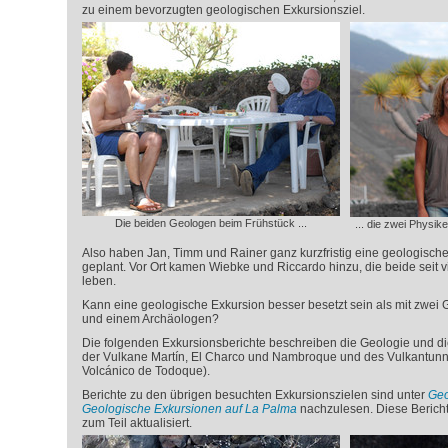
zu einem bevorzugten geologischen Exkursionsziel.
Die beiden Geologen beim Frühstück ...
... die zwei Physik
Also haben Jan, Timm und Rainer ganz kurzfristig eine geologisch
geplant. Vor Ort kamen Wiebke und Riccardo hinzu, die beide seit vi
leben.
Kann eine geologische Exkursion besser besetzt sein als mit zwei
und einem Archäologen?
Die folgenden Exkursionsberichte beschreiben die Geologie und d
der Vulkane Martín, El Charco und Nambroque und des Vulkantunn
Volcánico de Todoque).
Berichte zu den übrigen besuchten Exkursionszielen sind unter
Geo
Geologische Exkursionen auf La Palma
nachzulesen. Diese Berich
zum Teil aktualisiert.