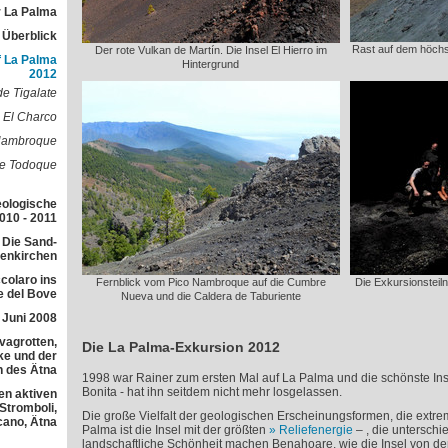
 La Palma
r Überblick
Rast auf dem höchs
Der rote Vulkan de Martín. Die Insel El Hierro im
f La Palma
Hintergrund
2012
de Tigalate
 El Charco
Nambroque
de Todoque
eologische
010 - 2011
 Die Sand-
lenkirchen
colaro ins
Fernblick vom Pico Nambroque auf die Cumbre
Die Exkursionsteil
e del Bove
Nueva und die Caldera de Taburiente
 Juni 2008
avagrotten,
Die La Palma-Exkursion 2012
e und der
h des Ätna
1998 war Rainer zum ersten Mal auf La Palma und die schönste Inse
Bonita - hat ihn seitdem nicht mehr losgelassen.
en aktiven
 Stromboli,
Die große Vielfalt der geologischen Erscheinungsformen, die ext
cano, Ätna
Palma ist die Insel mit der größten
Reliefenergie
– , die untersch
landschaftliche Schönheit machen Benahoare, wie die Insel von 