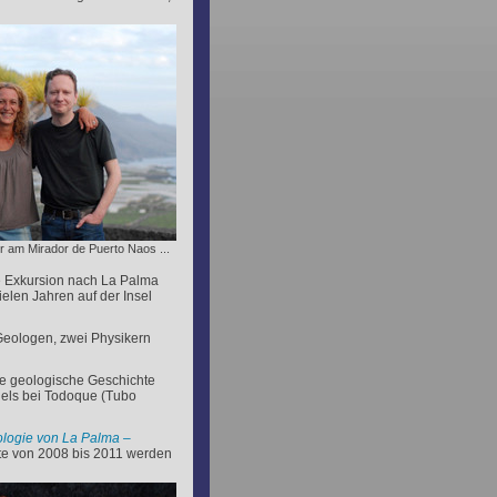
er am Mirador de Puerto Naos ...
e Exkursion nach La Palma
elen Jahren auf der Insel
 Geologen, zwei Physikern
ie geologische Geschichte
els bei Todoque (Tubo
logie von La Palma –
te von 2008 bis 2011 werden