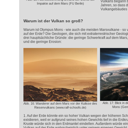
Vulkans begann be
Impakte auf dem Mars (FU Berlin)
Jahren, so dass d
Vulkangebäudes se
Warum ist der Vulkan so groß?
Warum ist Olympus Mons - wie auch die meisten Marsvulkane - so vi
auf der Erde? Die Geologen, die sich mit extraterrestrischer Geolo
drei hauptsächliche Gründe: die geringe Schwerkraft auf dem Mars, 
und die geringe Erosion:
Abb. 17: Blick in 
Abb. 16: Wanderer auf dem Mars vor der Kulisse des
Mons (Gem
Riesenvulkans (www.ralf-schoofs.de)
1. Auf der Erde könnte ein so hoher Vulkan wegen der höheren Schw
existieren, weil er aufgrund seines hohen Gewichts tief in die Erdkr
Kruste würde sich in den Erdmantel eindellen. Außerdem würde ein
Vulkan auf der Erde wahrscheinlich unter seinem eigenen Gewicht