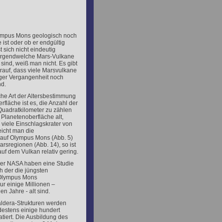
ympus Mons geologisch noch
 ist oder ob er endgültig
t sich nicht eindeutig
irgendwelche Mars-Vulkane
 sind, weiß man nicht. Es gibt
rauf, dass viele Marsvulkane
nger Vergangenheit noch
d.
ache Art der Altersbestimmung
rfläche ist es, die Anzahl der
Quadratkilometer zu zählen
e Planetenoberfläche alt,
r viele Einschlagskrater von
eicht man die
 auf Olympus Mons (Abb. 5)
arsregionen (Abb. 14), so ist
auf dem Vulkan relativ gering.
der NASA haben eine Studie
ch der die jüngsten
Olympus Mons
r einige Millionen –
nen Jahre - alt sind.
aldera-Strukturen werden
estens einige hundert
atiert. Die Ausbildung des