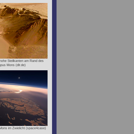
 hohe Steilkanten am Rand des
pus Mons (dlr.de)
Mons im Zwielicht (space4case)