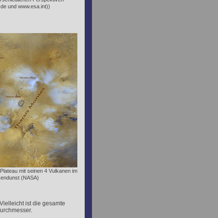
.de und www.esa.int))
Plateau mit seinen 4 Vulkanen im
endunst (NASA)
 Vielleicht ist die gesamte
Durchmesser.