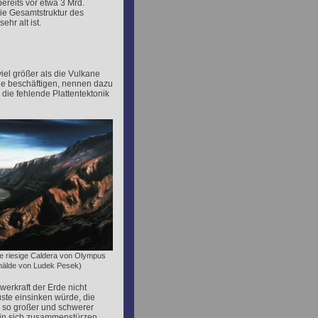
reits vor etwa 3 Mrd.
ie Gesamtstruktur des
hr alt ist.
el größer als die Vulkane
gie beschäftigen, nennen dazu
die fehlende Plattentektonik
die riesige Caldera von Olympus
älde von Ludek Pesek)
erkraft der Erde nicht
uste einsinken würde, die
 so großer und schwerer
 in sich zusammenstürzen.