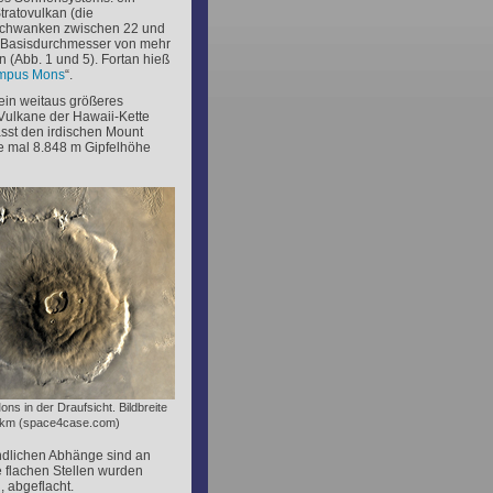
ratovulkan (die
chwanken zwischen 22 und
 Basisdurchmesser von mehr
n (Abb. 1 und 5). Fortan hieß
mpus Mons
“.
ein weitaus größeres
Vulkane der Hawaii-Kette
st den irdischen Mount
de mal 8.848 m Gipfelhöhe
ns in der Draufsicht. Bildbreite
0 km (space4case.com)
ndlichen Abhänge sind an
e flachen Stellen wurden
, abgeflacht.