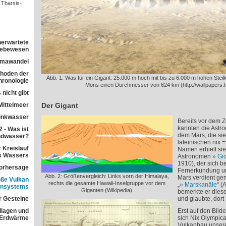
 Tharsis-
nerwartete
 Lebewesen
imawandel
ethoden der
Abb. 1: Was für ein Gigant: 25.000 m hoch mit bis zu 6.000 m hohen Stei
ronologie
Mons einen Durchmesser von 624 km (http://wallpapers.f
 nicht gibt
Mittelmeer
Der Gigant
rinkwasser
Bereits vor dem Z
kannten die Astr
 - Was ist
dem Mars, die sie
ndwasser?
lateinischen nix 
 Kreislauf
Namen erhielt sie
s Wassers
Astronomen
Gio
1910), der sich 
orhersage
Fernerkundung u
Abb. 2: Größenvergleich: Links vorn der Himalaya,
Mars verdient ge
ße Vulkan
rechts die gesamte Hawaii-Inselgruppe vor dem
„
Marskanäle
“ (
ensystems
Giganten (Wikipedia)
bemerkte er dies
r Gesteine
und glaubte, dor
dlagen und
Erst auf den Bil
 Erdwärme
sich Nix Olympica
Vulkanbau unser