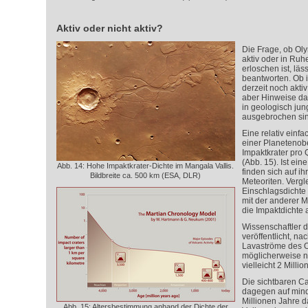
Aktiv oder nicht aktiv?
Die Frage, ob Ol
aktiv oder in Ruhe
erloschen ist, läss
beantworten. Ob 
derzeit noch aktiv
aber Hinweise da
in geologisch ju
ausgebrochen sin
Eine relativ einf
einer Planetenobe
Impaktkrater pro 
(Abb. 15). Ist ein
Abb. 14: Hohe Impaktkrater-Dichte im Mangala Vallis.
finden sich auf ih
Bildbreite ca. 500 km (ESA, DLR)
Meteoriten. Vergl
Einschlagsdichte
mit der anderer M
die Impaktdichte 
Wissenschaftler 
veröffentlicht, na
Lavaströme des 
möglicherweise nu
vielleicht 2 Millio
Die sichtbaren C
dagegen auf mind
Millionen Jahre d
Abb. 15: Altersbestimmung anhand der Dichte der