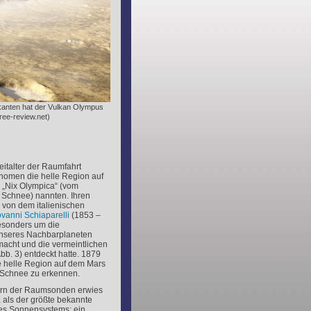
lkanten hat der Vulkan Olympus
ree-review.net)
eitalter der Raumfahrt
onomen die helle Region auf
 „Nix Olympica“ (vom
= Schnee) nannten. Ihren
 von dem italienischen
vanni Schiaparelli
(1853 –
besonders um die
nseres Nachbarplaneten
macht und die vermeintlichen
Abb. 3) entdeckt hatte. 1879
e helle Region auf dem Mars
t Schnee zu erkennen.
dern der Raumsonden erwies
 als der größte bekannte
es Sonnensystems: ein