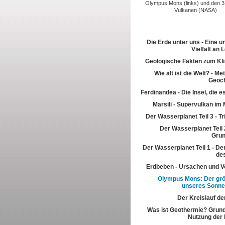
Olympus Mons (links) und den 3
Vulkanen (NASA)
Die Erde unter uns - Eine u
Vielfalt an
Geologische Fakten zum Kl
Wie alt ist die Welt? - M
Geoch
Ferdinandea - Die Insel, die es
Marsili - Supervulkan im 
Der Wasserplanet Teil 3 - T
Der Wasserplanet Teil 2
Gru
Der Wasserplanet Teil 1 - Der
de
Erdbeben - Ursachen und V
Olympus Mons: Der grö
unseres Sonn
Der Kreislauf de
Was ist Geothermie? Grun
Nutzung der