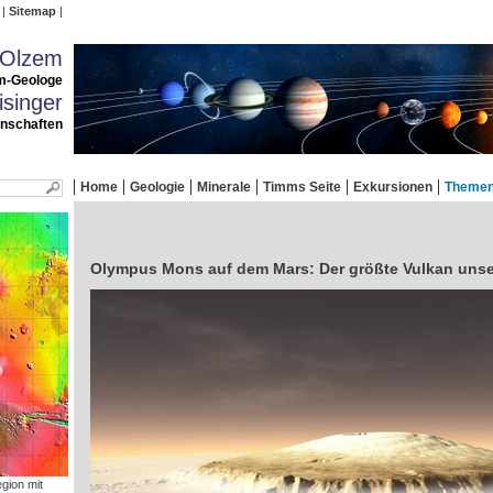
Sitemap
 Olzem
m-Geologe
singer
enschaften
Home
Geologie
Minerale
Timms Seite
Exkursionen
Theme
Olympus Mons auf dem Mars: Der größte Vulkan uns
gion mit