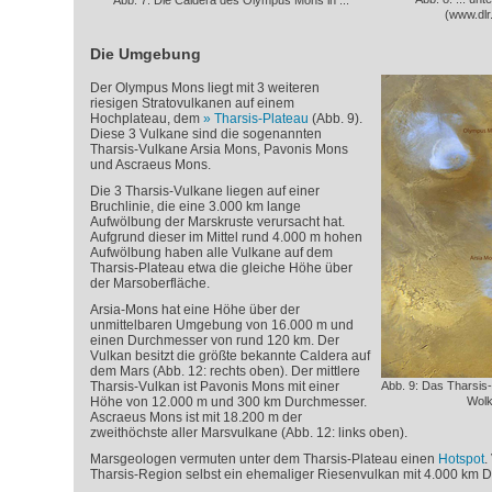
Abb. 7: Die Caldera des Olympus Mons in ...
(www.dlr
Die Umgebung
Der Olympus Mons liegt mit 3 weiteren
riesigen Stratovulkanen auf einem
Hochplateau, dem
Tharsis-Plateau
(Abb. 9).
Diese 3 Vulkane sind die sogenannten
Tharsis-Vulkane Arsia Mons, Pavonis Mons
und Ascraeus Mons.
Die 3 Tharsis-Vulkane liegen auf einer
Bruchlinie, die eine 3.000 km lange
Aufwölbung der Marskruste verursacht hat.
Aufgrund dieser im Mittel rund 4.000 m hohen
Aufwölbung haben alle Vulkane auf dem
Tharsis-Plateau etwa die gleiche Höhe über
der Marsoberfläche.
Arsia-Mons hat eine Höhe über der
unmittelbaren Umgebung von 16.000 m und
einen Durchmesser von rund 120 km. Der
Vulkan besitzt die größte bekannte Caldera auf
dem Mars (Abb. 12: rechts oben). Der mittlere
Tharsis-Vulkan ist Pavonis Mons mit einer
Abb. 9: Das Tharsis-
Höhe von 12.000 m und 300 km Durchmesser.
Wolk
Ascraeus Mons ist mit 18.200 m der
zweithöchste aller Marsvulkane (Abb. 12: links oben).
Marsgeologen vermuten unter dem Tharsis-Plateau einen
Hotspot
.
Tharsis-Region selbst ein ehemaliger Riesenvulkan mit 4.000 km 