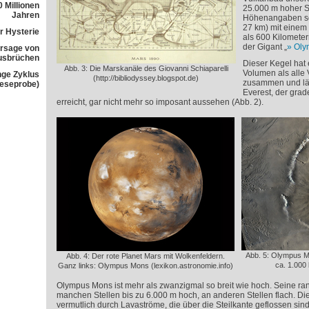
 Millionen
25.000 m hoher St
Jahren
Höhenangaben s
27 km) mit einem
r Hysterie
als 600 Kilometer
der Gigant „
Oly
rsage von
usbrüchen
Dieser Kegel hat 
Abb. 3: Die Marskanäle des Giovanni Schiaparelli
Volumen als alle 
nge Zyklus
(http://bibliodyssey.blogspot.de)
zusammen und läs
Leseprobe)
Everest, der gra
erreicht, gar nicht mehr so imposant aussehen (Abb. 2).
Abb. 5: Olympus Mo
Abb. 4: Der rote Planet Mars mit Wolkenfeldern.
ca. 1.00
Ganz links: Olympus Mons (lexikon.astronomie.info)
Olympus Mons ist mehr als zwanzigmal so breit wie hoch. Seine ra
manchen Stellen bis zu 6.000 m hoch, an anderen Stellen flach. Di
vermutlich durch Lavaströme, die über die Steilkante geflossen sind