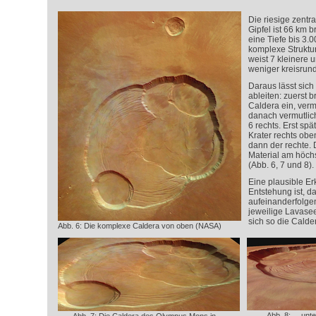
Die riesige zentr
Gipfel ist 66 km b
eine Tiefe bis 3.
komplexe Struktur,
weist 7 kleinere 
weniger kreisrund
Daraus lässt sich
ableiten: zuerst 
Caldera ein, verm
danach vermutlich
6 rechts. Erst spä
Krater rechts oben
dann der rechte. 
Material am höchs
(Abb. 6, 7 und 8).
Eine plausible Er
Entstehung ist, d
aufeinanderfolge
jeweilige Lavasee
sich so die Calde
Abb. 6: Die komplexe Caldera von oben (NASA)
Abb. 8: ... un