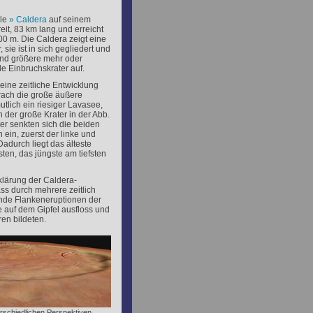
ale
Caldera
auf seinem
reit, 83 km lang und erreicht
000 m. Die Caldera zeigt eine
 sie ist in sich gegliedert und
und größere mehr oder
e Einbruchskrater auf.
 eine zeitliche Entwicklung
brach die große äußere
utlich ein riesiger Lavasee,
 der große Krater in der Abb.
ter senkten sich die beiden
 ein, zuerst der linke und
Dadurch liegt das älteste
ten, das jüngste am tiefsten
klärung der Caldera-
ass durch mehrere zeitlich
nde Flankeneruptionen der
 auf dem Gipfel ausfloss und
ren bildeten.
terschiedlichen Perspektiven