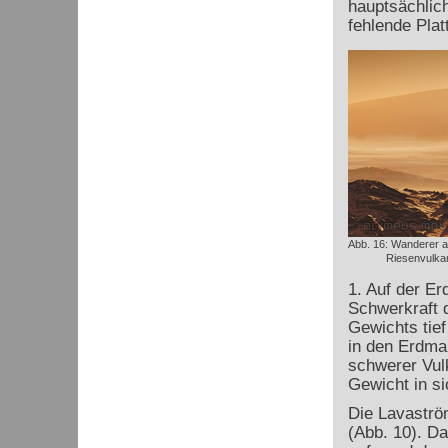
hauptsächlic
fehlende Plat
Abb. 16: Wanderer a
Riesenvulkan
1. Auf der E
Schwerkraft d
Gewichts tief
in den Erdma
schwerer Vul
Gewicht in s
Die Lavaström
(Abb. 10). Da