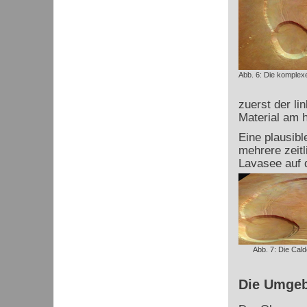
Abb. 6: Die komplex
zuerst der li
Material am h
Eine plausibl
mehrere zeitl
Lavasee auf d
Abb. 7: Die Cal
Die Umge