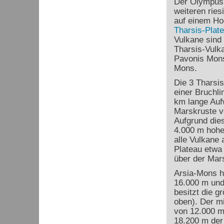
Der Olympus 
weiteren ries
auf einem H
Tharsis-Plat
Vulkane sind
Tharsis-Vulk
Pavonis Mon
Mons.
Die 3 Tharsis
einer Bruchli
km lange Auf
Marskruste v
Aufgrund dies
4.000 m hohe
alle Vulkane 
Plateau etwa
über der Mar
Arsia-Mons h
16.000 m und
besitzt die g
oben). Der mi
von 12.000 m
18.200 m der 