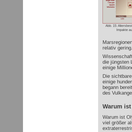
Abb. 15: Altersbe
Impakte au
Marsregionen 
relativ gering
Wissenschaftl
die jüngsten
einige Million
Die sichtbar
einige hunder
begann berei
des Vulkangeb
Warum ist
Warum ist Ol
viel größer a
extraterrestr