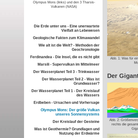
Olympus Mons (links) und den 3 Tharsis-
Vulkanen (NASA)
Die Erde unter uns - Eine unerwartete
Vielfalt an Lebewesen
Geologische Fakten zum Klimawandel
Wie alt ist die Welt? - Methoden der
Geochronologie
Ferdinandea - Die Insel, die es nicht gibt
Abb. 1: Was für ei
Mo
Marsili - Supervulkan im Mittelmeer
Der Wasserplanet Teil 3 - Trinkwasser
Der Gigan
Der Wasserplanet Teil 2 - Was ist
Grundwasser?
Der Wasserplanet Teil 1 - Der Kreislauf
des Wassers
Erdbeben - Ursachen und Vorhersage
Olympus Mons: Der größe Vulkan
unseres Sonnensystems
Abb. 2: Größenverg
Der Kreislauf der Gesteine
rechts die gesam
Giga
Was ist Geothermie? Grundlagen und
Nutzung der Erdwärme