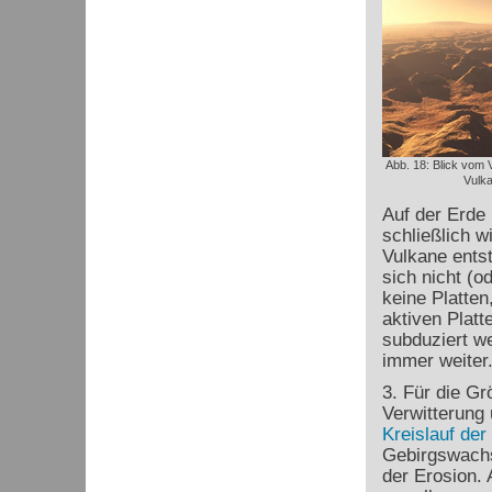
Abb. 18: Blick vom V
Vulk
Auf der Erde 
schließlich 
Vulkane ents
sich nicht (o
keine Platte
aktiven Platt
subduziert w
immer weiter
3. Für die Gr
Verwitterung 
Kreislauf der
Gebirgswachs
der Erosion.