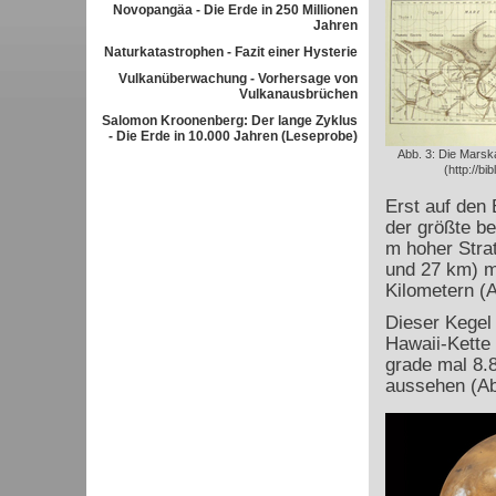
Novopangäa - Die Erde in 250 Millionen
Jahren
Naturkatastrophen - Fazit einer Hysterie
Vulkanüberwachung - Vorhersage von
Vulkanausbrüchen
Salomon Kroonenberg: Der lange Zyklus
- Die Erde in 10.000 Jahren (Leseprobe)
Abb. 3: Die Marska
(http://bi
Erst auf den
der größte b
m hoher Stra
und 27 km) m
Kilometern (A
Dieser Kegel 
Hawaii-Kette
grade mal 8.8
aussehen (Ab