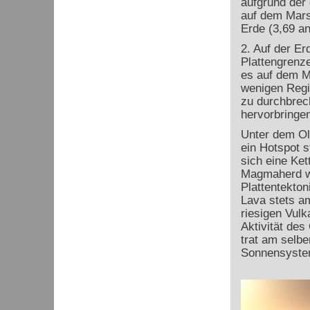
aufgrund der
auf dem Mars
Erde (3,69 an
2. Auf der Er
Plattengrenz
es auf dem 
wenigen Regi
zu durchbrech
hervorbringen
Unter dem Ol
ein Hotspot s
sich eine Ket
Magmaherd w
Plattentektoni
Lava stets am
riesigen Vulk
Aktivität de
trat am selbe
Sonnensyste