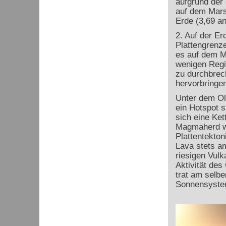
aufgrund der
auf dem Mars
Erde (3,69 an
2. Auf der Er
Plattengrenz
es auf dem 
wenigen Regi
zu durchbrech
hervorbringen
Unter dem Ol
ein Hotspot s
sich eine Ket
Magmaherd w
Plattentektoni
Lava stets am
riesigen Vulk
Aktivität de
trat am selbe
Sonnensyste