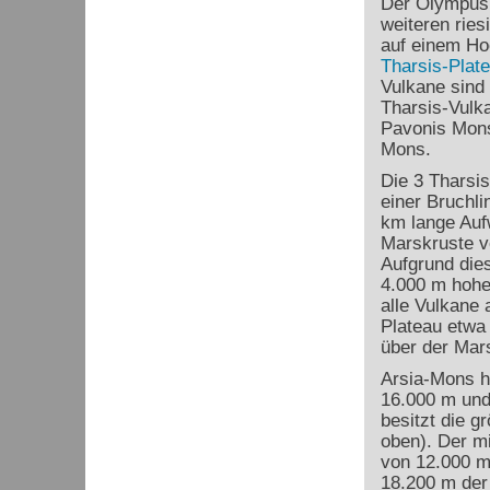
Der Olympus 
weiteren ries
auf einem H
Tharsis-Plat
Vulkane sind
Tharsis-Vulk
Pavonis Mon
Mons.
Die 3 Tharsis
einer Bruchli
km lange Auf
Marskruste v
Aufgrund dies
4.000 m hohe
alle Vulkane 
Plateau etwa
über der Mar
Arsia-Mons h
16.000 m und
besitzt die g
oben). Der mi
von 12.000 m
18.200 m der 