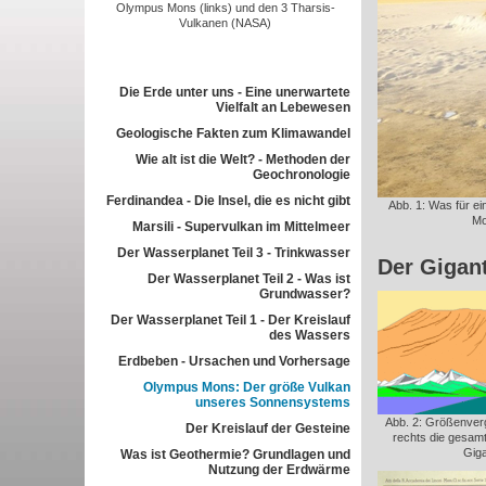
Olympus Mons (links) und den 3 Tharsis-
Vulkanen (NASA)
Die Erde unter uns - Eine unerwartete
Vielfalt an Lebewesen
Geologische Fakten zum Klimawandel
Wie alt ist die Welt? - Methoden der
Geochronologie
Ferdinandea - Die Insel, die es nicht gibt
Abb. 1: Was für ei
Mo
Marsili - Supervulkan im Mittelmeer
Der Wasserplanet Teil 3 - Trinkwasser
Der Gigan
Der Wasserplanet Teil 2 - Was ist
Grundwasser?
Der Wasserplanet Teil 1 - Der Kreislauf
des Wassers
Erdbeben - Ursachen und Vorhersage
Olympus Mons: Der größe Vulkan
unseres Sonnensystems
Abb. 2: Größenverg
Der Kreislauf der Gesteine
rechts die gesam
Giga
Was ist Geothermie? Grundlagen und
Nutzung der Erdwärme