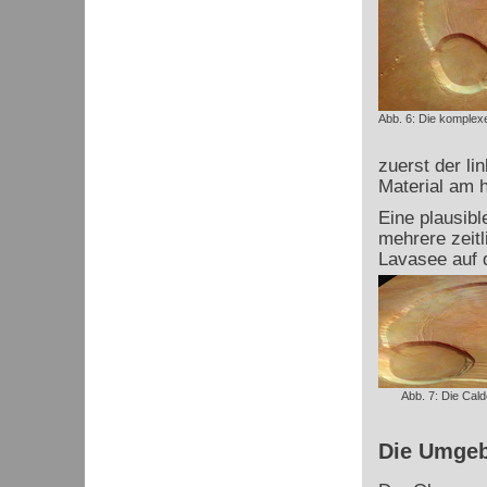
Abb. 6: Die komplex
zuerst der li
Material am h
Eine plausibl
mehrere zeitl
Lavasee auf d
Abb. 7: Die Cal
Die Umge