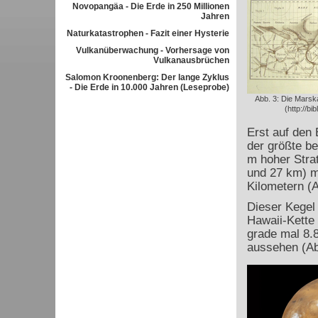
Novopangäa - Die Erde in 250 Millionen
Jahren
Naturkatastrophen - Fazit einer Hysterie
Vulkanüberwachung - Vorhersage von
Vulkanausbrüchen
Salomon Kroonenberg: Der lange Zyklus
- Die Erde in 10.000 Jahren (Leseprobe)
Abb. 3: Die Marska
(http://bi
Erst auf den
der größte b
m hoher Stra
und 27 km) m
Kilometern (A
Dieser Kegel 
Hawaii-Kette
grade mal 8.8
aussehen (Ab