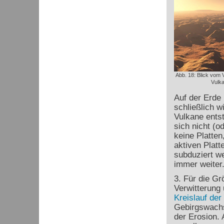
Abb. 18: Blick vom V
Vulk
Auf der Erde 
schließlich 
Vulkane ents
sich nicht (o
keine Platte
aktiven Platt
subduziert w
immer weiter
3. Für die Gr
Verwitterung 
Kreislauf der
Gebirgswachs
der Erosion.