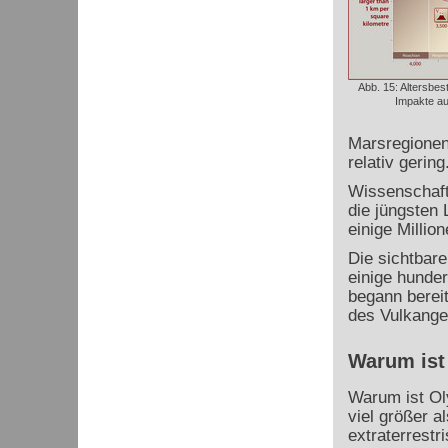
Abb. 15: Altersbe
Impakte au
Marsregionen 
relativ gering
Wissenschaftl
die jüngsten
einige Million
Die sichtbar
einige hunder
begann berei
des Vulkangeb
Warum ist
Warum ist Ol
viel größer a
extraterrestr