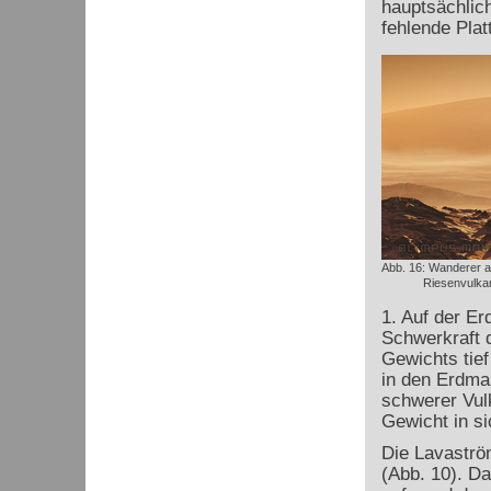
hauptsächlic
fehlende Plat
Abb. 16: Wanderer a
Riesenvulkan
1. Auf der E
Schwerkraft d
Gewichts tief
in den Erdma
schwerer Vul
Gewicht in s
Die Lavaström
(Abb. 10). Da